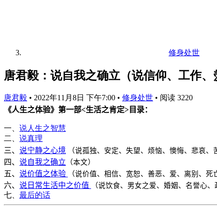
修身处世
唐君毅：说自我之确立（说信仰、工作、
唐君毅
•
2022年11月8日 下午7:00
•
修身处世
•
阅读 3220
《人生之体验》第一部
<
生活之肯定
>
目录：
一、
说人生之智慧
二、
说真理
三、
说宁静之心境
（说孤独、安定、失望、烦恼、懊悔、悲哀、
四、
说自我之确立
（本文
）
五、
说价值之体验
（说价值、相信、宽恕、善恶、爱、离别、死
六、
说日常生活中之价值
（说饮食、男女之爱、婚姻、名誉心、
七、
最后的话