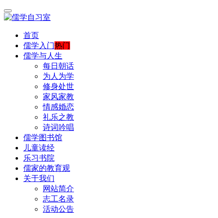
首页
儒学入门
热门
儒学与人生
每日朝话
为人为学
修身处世
家风家教
情感婚恋
礼乐之教
诗词吟唱
儒学图书馆
儿童读经
乐习书院
儒家的教育观
关于我们
网站简介
志工名录
活动公告