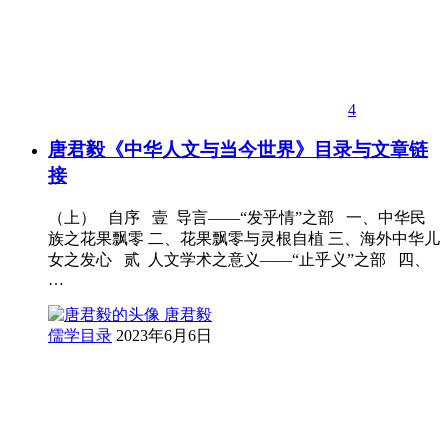
4
唐君毅《中华人文与当今世界》目录与文章链
接
（上） 自序 壹 导言——“发乎情”之部 一、中华民
族之花果飘零 二、花果飘零与灵根自植 三、海外中华儿
女之发心 贰 人文学术之意义——“止乎义”之部 四、
…
唐君毅
儒学目录
2023年6月6日