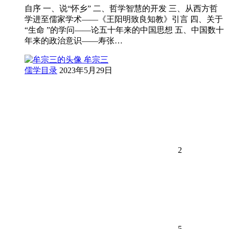
自序 一、说“怀乡” 二、哲学智慧的开发 三、从西方哲
学进至儒家学术——《王阳明致良知教》引言 四、关于
“生命 ”的学问——论五十年来的中国思想 五、中国数十
年来的政治意识——寿张…
牟宗三
儒学目录
2023年5月29日
2
5