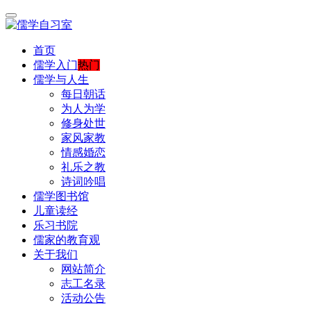
首页
儒学入门
热门
儒学与人生
每日朝话
为人为学
修身处世
家风家教
情感婚恋
礼乐之教
诗词吟唱
儒学图书馆
儿童读经
乐习书院
儒家的教育观
关于我们
网站简介
志工名录
活动公告