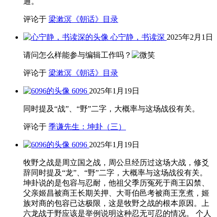
通。
评论于
梁漱溟《朝话》目录
心宁静，书读深
2025年2月1日
请问怎么样能参与编辑工作吗？
评论于
梁漱溟《朝话》目录
6096
2025年1月19日
同时提及“战”、“野”二字，大概率与这场战役有关。
评论于
季谦先生：坤卦（三）
6096
2025年1月19日
牧野之战是周立国之战，周公旦经历过这场大战，修爻
辞同时提及“龙”、“野”二字，大概率与这场战役有关。
坤卦说的是包容与忍耐，他祖父季历冤死于商王囚禁、
父亲姬昌被商王长期关押、大哥伯邑考被商王烹煮，姬
族对商的包容已达极限，这是牧野之战的根本原因。上
六龙战于野应该是举例说明这种忍无可忍的情况。 个人