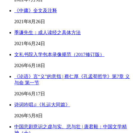
《中庸》全文及注释
2021年8月26日
季谦先生：成人读经之具体方法
2021年6月24日
文礼书院入学包本录像规范（2017修订版）
2026年6月18日
《论语》言“义”的意指 | 蔡仁厚《孔孟荀哲学》第7章 义
与命 第一节
2026年6月17日
诗词吟唱♫《礼运大同篇》
2026年5月8日
中国悲剧意识之虚与实、悲与壮 | 唐君毅：中国文学精
神（十）