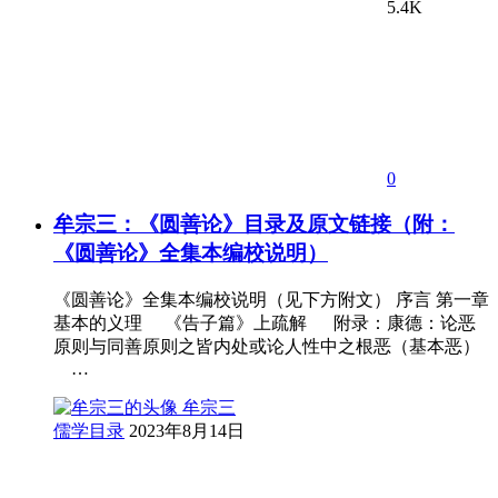
5.4K
0
牟宗三：《圆善论》目录及原文链接（附：
《圆善论》全集本编校说明）
《圆善论》全集本编校说明（见下方附文） 序言 第一章
基本的义理 《告子篇》上疏解 附录：康德：论恶
原则与同善原则之皆内处或论人性中之根恶（基本恶）
…
牟宗三
儒学目录
2023年8月14日