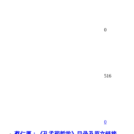
0
516
0
蔡仁厚：《孔孟荀哲学》目录及原文链接