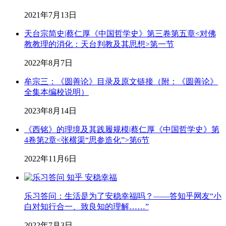
2021年7月13日
天台宗简史|蔡仁厚《中国哲学史》第三卷第五章<对佛
教教理的消化：天台判教及其思想>第一节
2022年8月7日
牟宗三：《圆善论》目录及原文链接（附：《圆善论》
全集本编校说明）
2023年8月14日
《西铭》的理境及其践履规模|蔡仁厚《中国哲学史》第
4卷第2章<张横渠“思参造化”>第6节
2022年11月6日
乐习答问：生活是为了安稳幸福吗？——答知乎网友“小
白对知行合一、致良知的理解……”
2022年7月3日