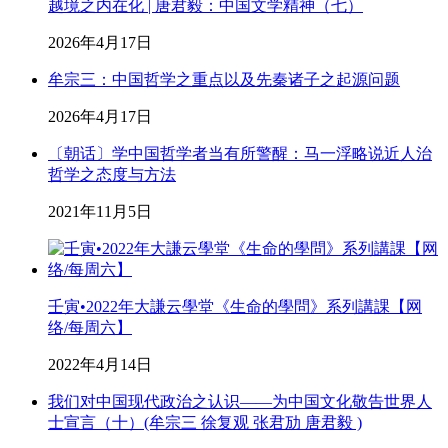
越境之内在化 | 唐君毅：中国文学精神（七）
2026年4月17日
牟宗三：中国哲学之重点以及先秦诸子之起源问题
2026年4月17日
〔朝话〕学中国哲学者当有所警醒：马一浮略说近人治
哲学之态度与方法
2021年11月5日
壬寅•2022年大謙云學堂《生命的學問》系列講課【网
络/每周六】
2022年4月14日
我们对中国现代政治之认识——为中国文化敬告世界人
士宣言（十）(牟宗三 徐复观 张君劢 唐君毅 )