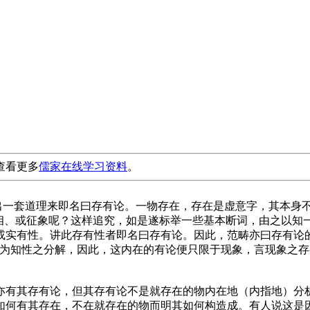
查看更多
儒家在线学习资料
。
讲出一套道理来即名曰存有论。一物存在，存在是虚意字，其本身
样相、或征象呢？这样追究，如是遂标举一些基本断词，由之以知
或实有性。讲此存有性者即名曰存有论。因此，范畴亦曰存有论
转为知性之分解，因此，这内在的有论便只限于现象，言现象之
亦有其存有论，但其存有论不是就存在的物内在地（内指地）分
如何有其存在，不在就存在的物而明其如何构造成。有人说这是因