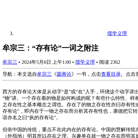
儒学义理
牟宗三：“存有论”一词之附注
牟宗三
•
2024年5月6日 上午1:00
•
儒学义理
•
阅读 2362
导航：本文选自
牟宗三
《
圆善论
》一书，点击
查看目录
。点击
西方的存有论大体是从动字“是”或“在”入手，环绕这个动字
“物”讲。一个存在着的物是如何构成的呢？有些什么特性、
之存在性之基本概念之谓也。存在了的物之存在性亦曰存有性
存有论”，即内在于一物之存在而分析其存有性也，康德把它
语亦名之曰“执的存有论”。
但依中国的传统，重点不在此内在的存有论。中国的慧解传统
（外指地）明其所以存在之理。兴趣单在就一物之存在而明其