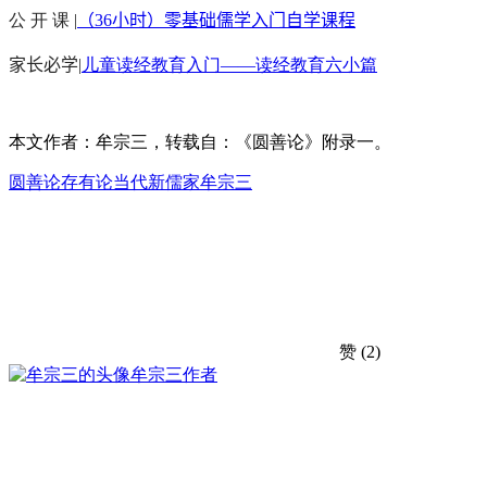
公 开 课 |
（36小时）零基础儒学入门自学课程
家长必学
|
儿童读经教育入门——读经教育六小篇
本文作者：牟宗三，转载自：《圆善论》附录一。
圆善论
存有论
当代新儒家
牟宗三
赞
(2)
牟宗三
作者