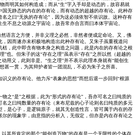
于物而明其如何构造成；而从“生”字入手却是动态的，故容易就
中国无静态的内在的存有论，而有动态的超越的存有论。此种存
名之曰“无执的存有论”，因为这必须依智不依识故。这种存有
生生不息之动源之宇宙论，故吾常亦合言而曰本体宇宙论。
自然语言之方便，并非义理之必然，非然者便成定命论。又，佛
此，因而遂亦未积极地构造出此种存有论。又朱子虽重视道问
机栝，此中即含有物本身之构造之问题，此是内在的存有论之根
”也。但朱子的这“存在之理”虽表示“存在”之所以然（超越的
动用义，此则非是。“生之理”并不表示此理本身就有“能创生
思想甚一贯，为其辩护者皆一团混乱，不必为朱子之所喜。
识义的存有论。他力斥“表象的思想”而想后退一步回到“根源
之“是”之根据，此为“形式的存有论”，吾亦可名之曰纯质的
可名之曰纯数量的存有论（来布尼兹的心子论则名曰纯质的多元
型，是心子，是逻辑原子，就其无创造性言，皆可属于内在的存
塞尔的现象学，由意指的分析入，无假定，但亦是内在存有论之
以其所肯定的那个“能创造万物”的存有是一个无限性的个体存