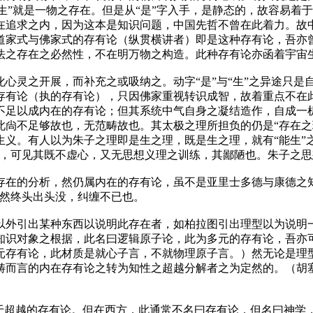
“生”就是一物之存在。但是从“是”字入手，是静态的，故容易着
在追求之内，因为这本是知识问题，中国先哲不曾在此着力。故
道家式与佛家式的存有论（纵贯横讲者）即是这种存有论，吾亦曾
法之存在之必然性，不在明万物之构造。此种存有论亦函着宇宙
心灵之开展，而补充之或吸纳之。动字“是”与“生”之异途只是
存有论（执的存有论），只因佛家重视转识成智，故着重点不在
不足以成内在的存有论；但其系统中气自身之凝结造作，自成一
尙不足够故也，无范畴故也。其太极之理所担负的仍是“存在之理
义。有人以为朱子之理即是生之理，既是生之理，就有“能生”之
疑，可见其既不虚心，又无思想义理之训练，其鄙陋也。朱子之
在的分析，然仍属内在的存有论，虽不是亚里士多德与康德之知
，然终头出头没，纠缠不已也。
外引出某种东西以说明此存在者，如柏拉图引出理型以为说明一物
知识对象之根据，此名曰逻辑原子论，此为多元的存有论，吾亦
元存有论，此材质是就心子言，不就物理原子言。）然无论是理
畴而言的内在存有论之转为知性之超越分解者之为定然的。（胡
于超越的存有论。但在西方，此通常不名曰存有论，但名曰神学，