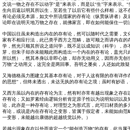
文说一物之存在不以动字“是”来表示，而是以“生”字来表示。
生向后返以明其所以生，至若生了以后它有些什么样相，这不
有论必须见本源，如文中所说儒家的存有论（纵贯纵讲者）及
论即在说明天地万物之存在，就佛家言，即在如何能保住一切
中国以往虽未构造出内在的存有论，然可以随时代之需要，文化
家有不相应行法，此已类乎西方之范畴，故可顺之而讲内在的
学，然光只顺其所说之道问学，既不足以成知识（科学），亦
芽，但朱子却亦未能顺此而构造出一个内在的存有论，盖光只此
所以然），然其本身以非即心故，却亦无动用义，因而亦无创生
万物”之动用义，这完全是两回事。吾明之屡矣，人还如此致
又海德格虽力图建立其基本存有论，对于人这有限的存有详作存
的思想”，但终未透出，未达无执的存有论之境；虽时有妙语
又西方虽以内在的存有论为主，然有时亦常有越出现象之存在以
存有论；又如罗素经由逻辑分析肯定原子性以为说明知识以及
论，此亦是一种存有论，对理型之为形式言，此可曰材质的多
有论，或说是内在存有论之变形，皆属于假定者，未能如由范
一变形，未能越出康德的超越统觉以外。）
若越出现象存在以外而肯定一个“能创造万物”的存有，此当属