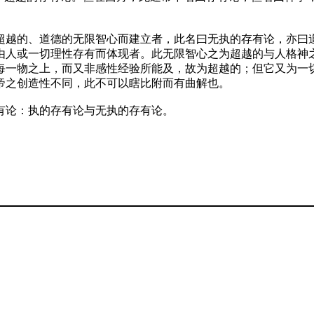
超越的、道德的无限智心而建立者，此名曰无执的存有论，亦曰
由人或一切理性存有而体现者。此无限智心之为超越的与人格神
每一物之上，而又非感性经验所能及，故为超越的；但它又为一
帝之创造性不同，此不可以瞎比附而有曲解也。
有论：执的存有论与无执的存有论。