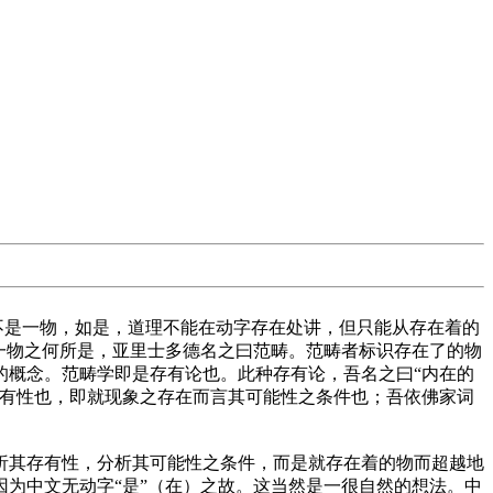
不是一物，如是，道理不能在动字存在处讲，但只能从存在着的
一物之何所是，亚里士多德名之曰范畴。范畴者标识存在了的物
的概念。范畴学即是存有论也。此种存有论，吾名之曰“内在的
存有性也，即就现象之存在而言其可能性之条件也；吾依佛家词
析其存有性，分析其可能性之条件，而是就存在着的物而超越地
为中文无动字“是”（在）之故。这当然是一很自然的想法。中