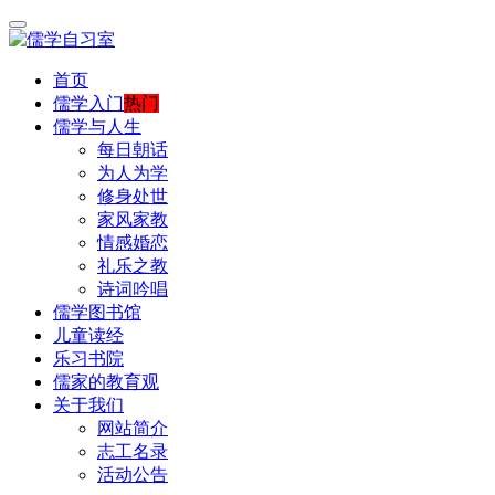
首页
儒学入门
热门
儒学与人生
每日朝话
为人为学
修身处世
家风家教
情感婚恋
礼乐之教
诗词吟唱
儒学图书馆
儿童读经
乐习书院
儒家的教育观
关于我们
网站简介
志工名录
活动公告