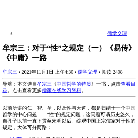
儒学义理
牟宗三：对于“性”之规定（一）《易传》
《中庸》一路
牟宗三
•
2021年11月1日 上午4:30
•
儒学义理
•
阅读 2408
导航：本文选自
牟宗三
《
中国哲学的特质
》一书，点击
查看目
录
。点击查看更多
儒家在线学习资料
。
以前所讲的仁、智、圣，以及性与天道，都是归结于一个中国
哲学的中心问题——“性”的规定问题，这问题可谓历史悠久，
自孔子以前一直下贯至宋明以后。综观中国正宗儒家对于性的
规定，大体可分两路：