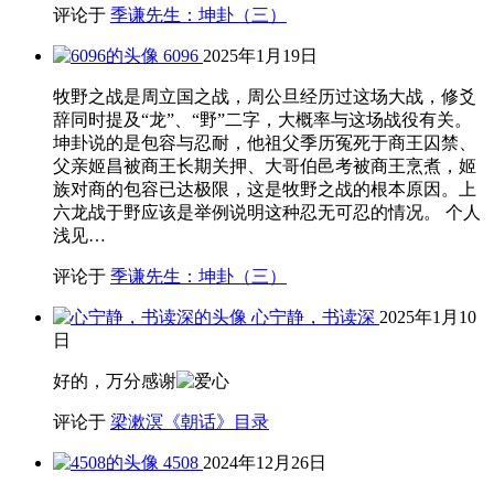
评论于
季谦先生：坤卦（三）
6096
2025年1月19日
牧野之战是周立国之战，周公旦经历过这场大战，修爻
辞同时提及“龙”、“野”二字，大概率与这场战役有关。
坤卦说的是包容与忍耐，他祖父季历冤死于商王囚禁、
父亲姬昌被商王长期关押、大哥伯邑考被商王烹煮，姬
族对商的包容已达极限，这是牧野之战的根本原因。上
六龙战于野应该是举例说明这种忍无可忍的情况。 个人
浅见…
评论于
季谦先生：坤卦（三）
心宁静，书读深
2025年1月10
日
好的，万分感谢
评论于
梁漱溟《朝话》目录
4508
2024年12月26日