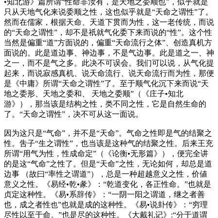
•知北游》篇所谓“性命非汝有，是天地之委顺也”，似乎就是
只从天地气化来说委顺之性，这也似乎就是“天命之谓性”了。
然而在儒家，根据天命、天道下贯而为性，这一老传统，而说
的“天命之谓性”，却不是祇就气化委下来而说的“性”。这个性
当然是偏重“道”方面说的，偏重“天命流行之体”、创造真机方
面说的。此是道边事、神边事，不是气边事。此是道之一、神
之一，而不是气之多。此决不可误会。我们可以说，从气化提
起来，而说寂感真机、说天命流行、说天命流行而为性，那便
是《中庸》所谓“天命之谓性”了。至于顺气化沉下来而说“天
地之委形、天地之委和、 天地之委顺”（《庄子•知北
游》），那当该是结构之性，类不同之性，它是自然生命的
了。“天命之谓性”，决不可从这一面说。
因为这只是“气命”，并不是“天命”。气命之性即是气的结聚之
性。吿子“生之谓性”，也当该是这种气的结聚之性。后来王充
所谓“用气为性，性成命定”（《论衡•无形篇》），便完全讲
的是这“气命”之性了。但是“天命”之性，无论如何，却总是道
边事 （故曰“率性之谓道”），总是一种超越意义之性，价値
意义之性。《易经•乾•彖》：“乾道变化，各正性命。”也就是
贞定这种性。《易•系辞传》：“一阴一阳之谓道，继之者善
也，成之者性
”也就是成的这种性。《易•说卦传》：“穷理
也
尽性以至于命。”也是尽的这种性。《大戴礼记》:“分于道谓