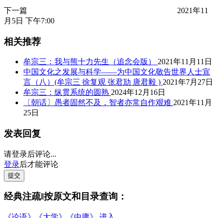
下一篇
2021年11
月5日 下午7:00
相关推荐
牟宗三：我与熊十力先生（追念会版）
2021年11月11日
中国文化之发展与科学——为中国文化敬告世界人士宣
言（八）(牟宗三 徐复观 张君劢 唐君毅 )
2021年7月27日
牟宗三：纵贯系统的圆熟
2024年12月16日
〔朝话〕愚者固然不及，智者亦常自作艰难
2021年11月
25日
发表回复
请登录后评论...
登录
后才能评论
提交
经典注疏‖按原文和目录查询：
《论语》《大学》《中庸》 进入…