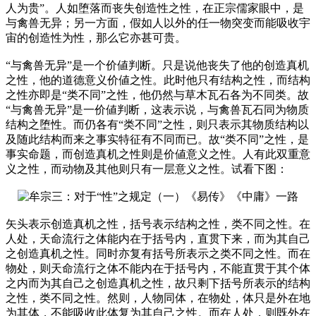
人为贵”。人如堕落而丧失创造性之性，在正宗儒家眼中，是
与禽兽无异；另一方面，假如人以外的任一物突变而能吸收宇
宙的创造性为性，那么它亦甚可贵。
“与禽兽无异”是一个价値判断。只是说他丧失了他的创造真机
之性，他的道德意义价値之性。此时他只有结构之性，而结构
之性亦即是“类不同”之性，他仍然与草木瓦石各为不同类。故
“与禽兽无异”是一价値判断，这表示说，与禽兽瓦石同为物质
结构之堕性。而仍各有“类不同”之性，则只表示其物质结构以
及随此结构而来之事实特征有不同而已。故“类不同”之性，是
事实命题，而创造真机之性则是价値意义之性。人有此双重意
义之性，而动物及其他则只有一层意义之性。试看下图：
矢头表示创造真机之性，括号表示结构之性，类不同之性。在
人处，天命流行之体能内在于括号内，直贯下来，而为其自己
之创造真机之性。同时亦复有括号所表示之类不同之性。而在
物处，则天命流行之体不能内在于括号内，不能直贯于其个体
之内而为其自己之创造真机之性，故只剩下括号所表示的结构
之性，类不同之性。然则，人物同体，在物处，体只是外在地
为其体，不能吸收此体复为其自己之性。而在人处，则既外在