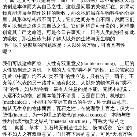
（“禽”之义可不只是禽兽，而广至一切动物）却不能摄取天地
的创造本体而为其自己之性。这就是问题的关键所在。如果动
物真能进展至能作这样的吸收，那么牠们虽在生物科学的分类
里，其形体结构虽不同于人，它们之间亦各自不同，然而它们
亦可以创造之体为其自己之性。它们同样是可珍贵的，同样能
创造其自己之命运。可是今日在事实上，只有人类能够作如此
的吸收，那么应该怎样了解人以外的生物与无生物的
“性” 呢？更彻底的问题应是：人以外的万物，可否具有性
呢？
我们可以这样回答：人性有双重意义(double meaning)。上层的
人性指创造之真机，下层的人性指“类不同”的性。正宗儒家如
孔孟《中庸》均不从“类不同”的性立论，只有吿子、荀子、王
充等所代表的另一路才可涵有此义。人以外的物体只有“类不
同”的性。如从动物看，最令人注意的是本能。克就本能说，
人远不如动物。然而本能并不珍贵，它是盲目的、机械的
(mechanical)， 不能主宰掌握其自己的生命，即无自由意志。
如从无生命的物体而言，瓦石之性，在物理学上言之，仅为一
堕性(inertia)，为一物理上的槪念(physical concept)。本能与堕
性均代表“物质之结构”(material structure) ，可称为“结构之
性”。禽兽、草木、瓦石均无创造性之性，换句话说，它们的
性不如人之有双重意义，而只有下层的意义。可见“天地万物