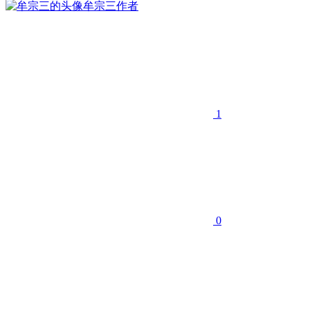
牟宗三
作者
1
0