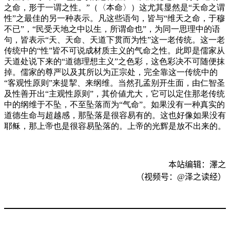
之命，形于一谓之性。”（〈本命〉）这尤其显然是“天命之谓
性”之最佳的另一种表示。凡这些语句，皆与“维天之命，于穆
不已”，“民受天地之中以生，所谓命也”，为同一思理中的语
句，皆表示“天、天命、天道下贯而为性”这一老传统。这一老
传统中的“性”皆不可说成材质主义的气命之性。此即是儒家从
天道处说下来的“道德理想主义”之色彩，这色彩决不可随便抹
掉。儒家的尊严以及其所以为正宗处，完全靠这一传统中的
“客观性原则”来提挈、来纲维。当然孔孟别开生面，由仁智圣
及性善开出“主观性原则”，其价値尤大，它可以定住那老传统
中的纲维于不坠，不至坠落而为“气命”。如果没有一种真实的
道德生命与超越感，那坠落是很容易有的。这也好像如果没有
耶稣，那上帝也是很容易坠落的。上帝的光辉是放不出来的。
本站编辑：澤之
（视频号：
@
泽之读经）