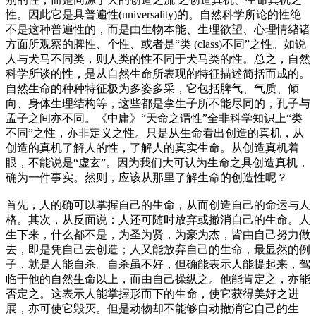
性。因此它是具普遍性(universality)的。自然科学所论的性绝
不是这种普遍性的，而是由生物本能、生理欲望、心理情緖诸
方面所观察的脾性、个性、或者是“类 (class)不同”之性。如说
人与犬马不同类，则人类的性不同于犬马类的性。总之，自然
科学所谈的性，是从自然生命所表现的特征描述简括而成的。
自然生命的种种特征极为多姿多采，它包括脾气、气质、倾
向、身体生理结构等，这些都是挛生子所不能尽同的，孔子与
孟子之间亦不同。《中庸》“天命之谓性”全非科学知识上“类
不同”之性，亦非定义之性。只是从生命看出创造的真机，从
创造的真机了解人的性，了解人的真实生命。从创造真机着
眼，不能说是“虚玄”。因为我们大可认为生命之具创造真机，
确为一件事实。然则，应该从那里了解生命的创造性呢？
首先，人的确可以掌握自己的生命，从而创造自己的命运与人
格。其次，从反面说：人还可随时放弃或撤消自己的生命。人
生下来，什么都不是，为圣为贤，为豪为杰，皆由自己努力做
去，即是凭自己去创造；人又能放弃自己的生命，最显然的例
子，就是人能自杀。自杀虽不好，但确能表示人能提起来，驾
临于他的自然生命以上，而由自己操纵之。他能肯定之，亦能
否定之。这表示人能掌握形而下的生命，使它获得美好之进
展，亦可使它毁灭。但是动物却不能够自动撤消它自己的生