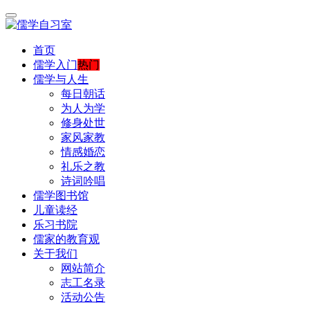
首页
儒学入门
热门
儒学与人生
每日朝话
为人为学
修身处世
家风家教
情感婚恋
礼乐之教
诗词吟唱
儒学图书馆
儿童读经
乐习书院
儒家的教育观
关于我们
网站简介
志工名录
活动公告