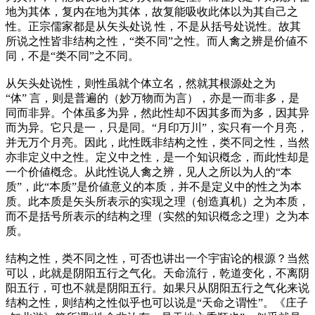
地为其体，复内在地为其体，故复能吸收此体以为其自己之
性。正宗儒家都是从矢头处说 性，不是从括号处说性。故其
所说之性皆非结构之性，“类不同”之性。而人禽之辨是价値不
同，不是“类不同”之不同。
从矢头处说性，则性虽就个体立名，然就其根源处之为
“体” 言，则是普遍的（妙万物而为言），亦是一而非多，是
同而非异。个体虽多为异，然此性却不因其多而为多，因其异
而为异。它只是一，只是同。“月印万川”，实只有一个月亮，
并无万个月亮。因此，此性既非结构之性，类不同之性，当然
亦非定义中之性。定义中之性，是一个知识槪念，而此性却是
一个价値槪念。从此性说人禽之辨，见人之所以为人的“本
质”，此“本质”是价値意义的本质，并不是定义中的性之为本
质。此本质是矢头所表示的实现之理（创造真机）之为本质，
而不是括号所表示的结构之理（实然的知识槪念之理）之为本
质。
结构之性，类不同之性，可否也讲出一个宇宙论的根源？当然
可以，此就是阴阳五行之气化。天命流行，乾道变化，不离阴
阳五行，可也不就是阴阳五行。如果只从阴阳五行之气化来说
结构之性，则结构之性似乎也可以说是“天命之谓性”。《庄子