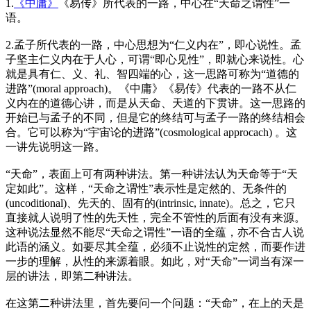
1.
《中庸》
《易传》所代表的一路，中心在“天命之谓性”一
语。
2.孟子所代表的一路，中心思想为“仁义内在”，即心说性。孟
子坚主仁义内在于人心，可谓“即心见性”，即就心来说性。心
就是具有仁、义、礼、智四端的心，这一思路可称为“道德的
进路”(moral approach)。《中庸》《易传》代表的一路不从仁
义内在的道德心讲，而是从天命、天道的下贯讲。这一思路的
开始已与孟子的不同，但是它的终结可与孟子一路的终结相会
合。它可以称为“宇宙论的进路”(cosmological approcach) 。这
一讲先说明这一路。
“天命”，表面上可有两种讲法。第一种讲法认为天命等于“天
定如此”。这样，“天命之谓性”表示性是定然的、无条件的
(uncoditional)、先天的、固有的(intrinsic, innate)。总之，它只
直接就人说明了性的先天性，完全不管性的后面有没有来源。
这种说法显然不能尽“天命之谓性”一语的全蕴，亦不合古人说
此语的涵义。如要尽其全蕴，必须不止说性的定然，而要作进
一步的理解，从性的来源着眼。如此，对“天命”一词当有深一
层的讲法，即第二种讲法。
在这第二种讲法里，首先要问一个问题：“天命”，在上的天是