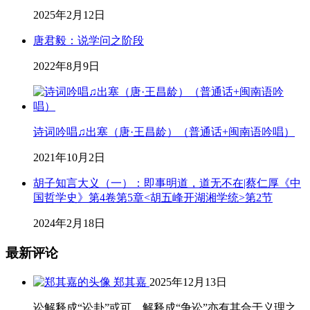
2025年2月12日
唐君毅：说学问之阶段
2022年8月9日
诗词吟唱♫出塞（唐·王昌龄）（普通话+闽南语吟唱）
2021年10月2日
胡子知言大义（一）：即事明道，道无不在|蔡仁厚《中
国哲学史》第4卷第5章<胡五峰开湖湘学统>第2节
2024年2月18日
最新评论
郑其嘉
2025年12月13日
讼解释成“讼卦”或可，解释成“争讼”亦有其合于义理之