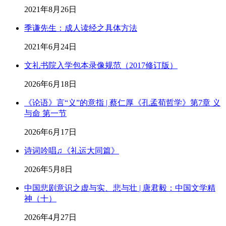
2021年8月26日
季谦先生：成人读经之具体方法
2021年6月24日
文礼书院入学包本录像规范（2017修订版）
2026年6月18日
《论语》言“义”的意指 | 蔡仁厚《孔孟荀哲学》第7章 义
与命 第一节
2026年6月17日
诗词吟唱♫《礼运大同篇》
2026年5月8日
中国悲剧意识之虚与实、悲与壮 | 唐君毅：中国文学精
神（十）
2026年4月27日