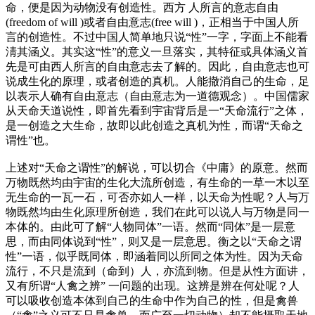
命，便是因为动物没有创造性。西方 人所言的意志自由
(freedom of will )或者自由意志(free will )，正相当于中国人所
言的创造性。不过中国人简单地只说“性”一字，字面上不能看
淸其涵义。其实这“性”的意义一旦落实，其特征或具体涵义首
先是可由西人所言的自由意志去了解的。因此，自由意志也可
说成生化的原理，或者创造的真机。人能撤消自己的生命，足
以表示人确有自由意志（自由意志为一道德观念）。中国儒家
从天命天道说性，即首先看到宇宙背后是一“天命流行”之体，
是一创造之大生命，故即以此创造之真机为性，而谓“天命之
谓性”也。
上述对“天命之谓性”的解说，可以切合《中庸》的原意。然而
万物既然均由宇宙的生化大流所创造，有生命的一草一木以至
无生命的一瓦一石，可否亦如人一样，以天命为性呢？人与万
物既然均由生化原理所创造，我们在此可以说人与万物是同一
本体的。由此可了解“人物同体”一语。然而“同体”是一层意
思，而由同体说到“性”，则又是一层意思。衡之以“天命之谓
性”一语，似乎既同体，即涵着同以所同之体为性。因为天命
流行，不只是流到（命到）人，亦流到物。但是从性方面讲，
又有所谓“人禽之辨” 一问题的出现。这辨是辨在何处呢？人
可以吸收创造本体到自己的生命中作为自己的性，但是禽兽