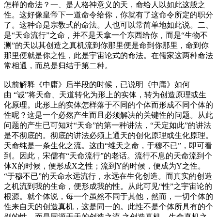
怎样的命法？一、是人格神意义的天，命给人以如此这般之
性。这好像皇帝下一道命令给你，你就有了这命令所定的职分
了。这种命是宗敎式的命法。人也可以常简单地如此说。二、
是“天命流行”之命，并不是天拿一个东西给你，而是“生物不
测”的天以其创造之真机流到你那里便是命到你那里，命到你
那里便就是你之性，此是宇宙论式的命法。在儒家这两种命法
常相通，而总是归结于第二种。
以前解释《中庸》后半段的时候，已说明《中庸》如何
由 “诚”将天命、天道转化为形上的实体，转为创造原理或生
化原理。此形上的实体怎样落于不同的个体而形成不同个体的
性呢？这是一个必然产生而且必须解决的关键性的问题。从此
问题的产生已可知对“天命”的第一种讲法，“天定如此”的讲法
是不彻底的。彻底的讲法必须上通天的创化原理或生化原理。
天命纯是一条生化之流。这由“维天之命，于穆不已”，即可看
到。因此，宋儒有“天命流行”的老话。流行不息的天命流到个
体X的时候，便形成X之性；流到Y的时候，便成为Y之性。
“于穆不已”的天命永远流行，永远在生化创造。而真实的创造
之机流到我的生命，便形成我的性。从此可见“性”之宇宙论的
根源。就个体说，每一个虽然不同于其他，然而，一切个体的
性来自天的创造真机，这是同一的。此性不是个体所具有的个
别的性，而是同源于天的创造之流 之创造真机、生命真机之