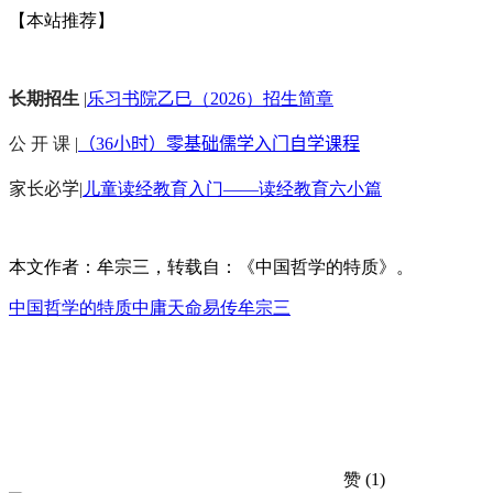
【本站推荐】
长期招生
|
乐习书院乙巳（2026）招生简章
公 开 课 |
（36小时）零基础儒学入门自学课程
家长必学
|
儿童读经教育入门——读经教育六小篇
本文作者：牟宗三，转载自：《中国哲学的特质》。
中国哲学的特质
中庸
天命
易传
牟宗三
赞
(1)