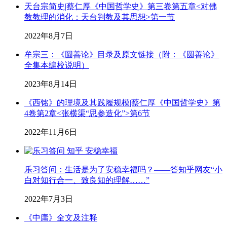
天台宗简史|蔡仁厚《中国哲学史》第三卷第五章<对佛
教教理的消化：天台判教及其思想>第一节
2022年8月7日
牟宗三：《圆善论》目录及原文链接（附：《圆善论》
全集本编校说明）
2023年8月14日
《西铭》的理境及其践履规模|蔡仁厚《中国哲学史》第
4卷第2章<张横渠“思参造化”>第6节
2022年11月6日
乐习答问：生活是为了安稳幸福吗？——答知乎网友“小
白对知行合一、致良知的理解……”
2022年7月3日
《中庸》全文及注释