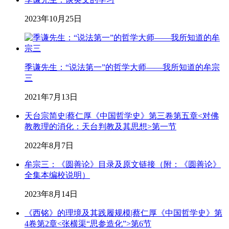
2023年10月25日
季谦先生：“说法第一”的哲学大师——我所知道的牟宗
三
2021年7月13日
天台宗简史|蔡仁厚《中国哲学史》第三卷第五章<对佛
教教理的消化：天台判教及其思想>第一节
2022年8月7日
牟宗三：《圆善论》目录及原文链接（附：《圆善论》
全集本编校说明）
2023年8月14日
《西铭》的理境及其践履规模|蔡仁厚《中国哲学史》第
4卷第2章<张横渠“思参造化”>第6节