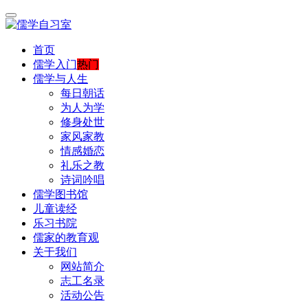
首页
儒学入门
热门
儒学与人生
每日朝话
为人为学
修身处世
家风家教
情感婚恋
礼乐之教
诗词吟唱
儒学图书馆
儿童读经
乐习书院
儒家的教育观
关于我们
网站简介
志工名录
活动公告