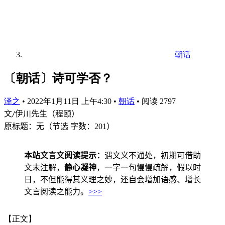
朝话
〔朝话〕诗可学否？
泽之
•
2022年1月11日 上午4:30
•
朝话
•
阅读 2797
文
伊川先生（程颐）
/
原标题：无（节选
字数：
201
）
本站文言文阅读提示：
遇文义不通处，初期可借助
文末注解，
静心凝神
，一字一句慢慢疏解，假以时
日，不但能得其义理之妙，还自会增加语感、增长
文言阅读之能力。
>>>
【正文】