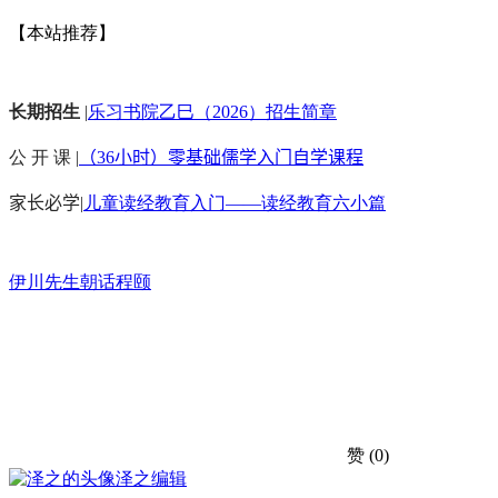
【本站推荐】
长期招生
|
乐习书院乙巳（2026）招生简章
公 开 课 |
（36小时）零基础儒学入门自学课程
家长必学
|
儿童读经教育入门——读经教育六小篇
伊川先生
朝话
程颐
赞
(0)
泽之
编辑