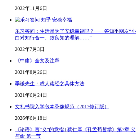
2022年11月6日
乐习答问：生活是为了安稳幸福吗？——答知乎网友“小
白对知行合一、致良知的理解……”
2022年7月3日
《中庸》全文及注释
2021年8月26日
季谦先生：成人读经之具体方法
2021年6月24日
文礼书院入学包本录像规范（2017修订版）
2026年6月18日
《论语》言“义”的意指 | 蔡仁厚《孔孟荀哲学》第7章 义
与命 第一节