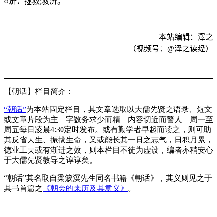
○济：
拯救
;
救济。
本站编辑：澤之
（视频号：
@
泽之读经）
【朝话】栏目简介：
“朝话”
为本站固定栏目，其文章选取以大儒先贤之语录、短文
或文章片段为主，字数务求少而精，内容切近而警人，周一至
周五每日凌晨4:30定时发布。或有勤学者早起而读之，则可助
其反省人生、振拔生命，又或能长其一日之志气，日积月累，
德业工夫或有渐进之效，则本栏目不徒为虚设，编者亦稍安心
于大儒先贤教导之谆谆矣。
“朝话”其名取自梁簌溟先生同名书籍《朝话》，其义则见之于
其书首篇之
《朝会的来历及其意义》
。