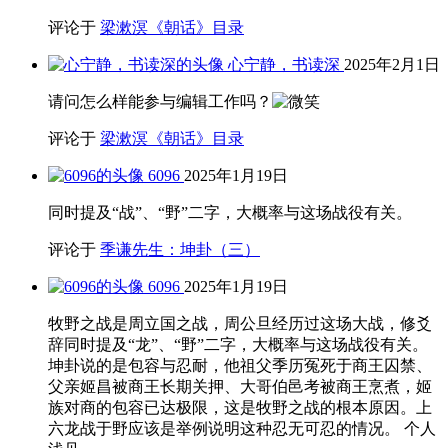
评论于
梁漱溟《朝话》目录
心宁静，书读深
2025年2月1日
请问怎么样能参与编辑工作吗？
评论于
梁漱溟《朝话》目录
6096
2025年1月19日
同时提及“战”、“野”二字，大概率与这场战役有关。
评论于
季谦先生：坤卦（三）
6096
2025年1月19日
牧野之战是周立国之战，周公旦经历过这场大战，修爻
辞同时提及“龙”、“野”二字，大概率与这场战役有关。
坤卦说的是包容与忍耐，他祖父季历冤死于商王囚禁、
父亲姬昌被商王长期关押、大哥伯邑考被商王烹煮，姬
族对商的包容已达极限，这是牧野之战的根本原因。上
六龙战于野应该是举例说明这种忍无可忍的情况。 个人