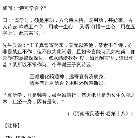
或问：“诗可学否？”
曰：“既学时，须是用功，方合诗人格。既用功，甚妨事。古
人诗云‘吟成五个字，用破一生心’；又谓‘可惜一生心，用在五
字上’。此言甚当。”
先生尝说：“王子真曾寄药来，某无以答他，某素不作诗，亦
非是禁止不作，但不欲为此闲语。且如今言能诗无如杜甫，如
云‘穿花蛱蝶深深见，点水蜻蜓欵欵飞’，如此闲言语，道出作
甚？某所以不常作诗。今寄谢王子真诗云：
至诚通化药通神，远寄衰翁济病身。
我亦有丹君信否？用时还解寿斯民。
子真所学，只是独善，虽至诚洁行，然大抵只是为长生久视之
术，止
济
一身，因有是句。”
（《河南程氏遗书·卷第十八》）
【注释】