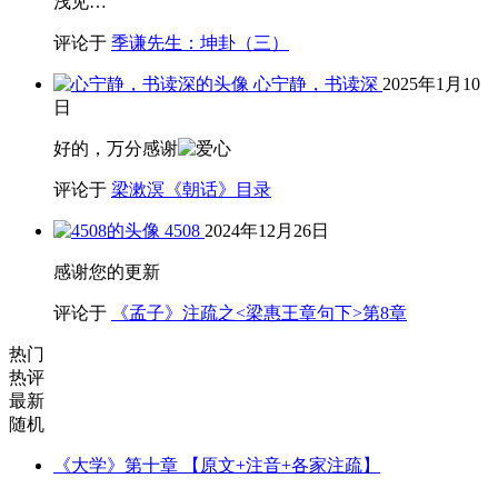
浅见…
评论于
季谦先生：坤卦（三）
心宁静，书读深
2025年1月10
日
好的，万分感谢
评论于
梁漱溟《朝话》目录
4508
2024年12月26日
感谢您的更新
评论于
《孟子》注疏之<梁惠王章句下>第8章
热门
热评
最新
随机
《大学》第十章 【原文+注音+各家注疏】