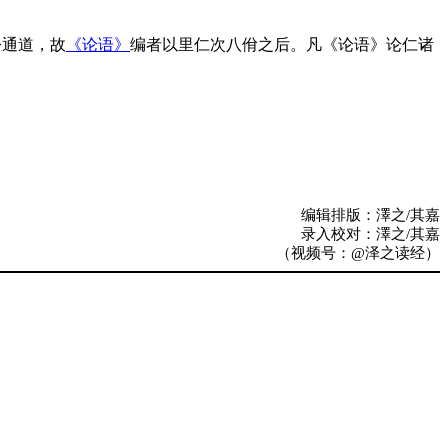
今通道，故
《论语》
编者以里仁次八佾之后。凡《论语》论仁诸
编辑排版：澤之/其嘉
录入校对：澤之/其嘉
（视频号：@泽之读经）