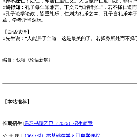
○择不处仁：
处仁，即居仁里仁义。人贵能择仁道而处，非谓
○焉得知：
孔子每仁知兼言。下文云“知者利仁”，若不择仁道
○
孔子论学论政，皆重礼乐，仁则为礼乐之本。孔子言礼乐本
章，学者所当深玩。
【白话试译】
○
先生说：“人能居于仁道，这是最美的了。若择身所处而不择于
编自：钱穆《论语新解》
【本站推荐】
长期招生
|
乐习书院乙巳（2026）招生简章
公 开 课 |
（36小时）零基础儒学入门自学课程