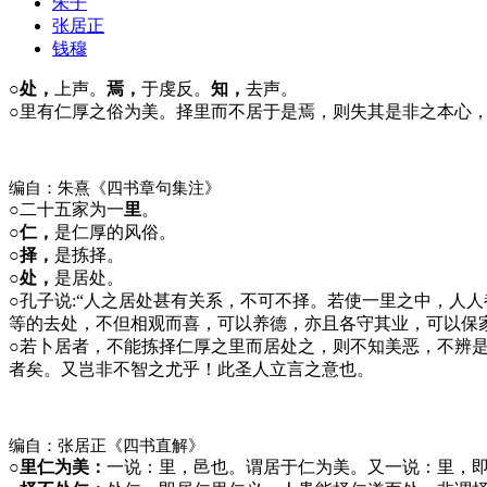
朱子
张居正
钱穆
○处，
上声。
焉，
于虔反。
知，
去声。
○
里有仁厚之俗为美。择里而不居于是焉，则失其是非之本心
编自：朱熹《四书章句集注》
○
二十五家为一
里
。
○仁，
是仁厚的风俗。
○择，
是拣择。
○处，
是居处。
○
孔子说:“人之居处甚有关系，不可不择。若使一里之中，人
等的去处，不但相观而喜，可以养德，亦且各守其业，可以保
○
若卜居者，不能拣择仁厚之里而居处之，则不知美恶，不辨
者矣。又岂非不智之尤乎！此圣人立言之意也。
编自：张居正《四书直解》
○里仁为美：
一说：里，邑也。谓居于仁为美。又一说：里，即