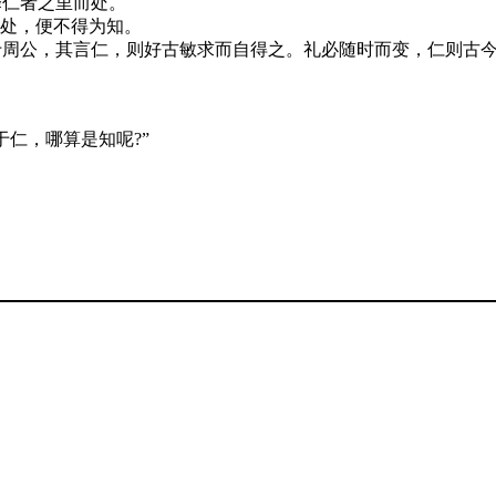
择仁者之里而处。
而处，便不得为知。
于周公，其言仁，则好古敏求而自得之。礼必随时而变，仁则古
仁，哪算是知呢?”