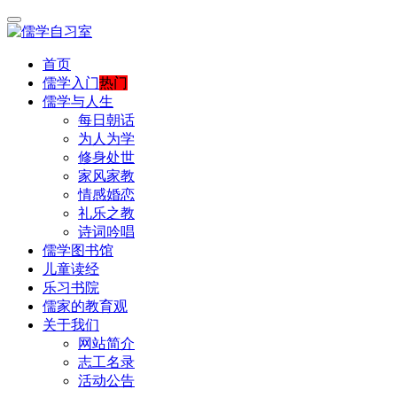
首页
儒学入门
热门
儒学与人生
每日朝话
为人为学
修身处世
家风家教
情感婚恋
礼乐之教
诗词吟唱
儒学图书馆
儿童读经
乐习书院
儒家的教育观
关于我们
网站简介
志工名录
活动公告