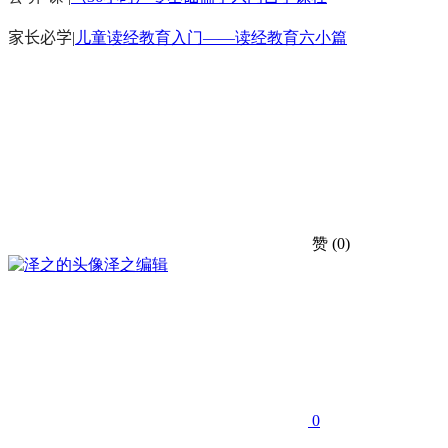
家长必学
|
儿童读经教育入门——读经教育六小篇
赞
(0)
泽之
编辑
0