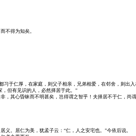
，而不得为知矣。
人都习于仁厚，在家庭，则父子相亲，兄弟相爱，在邻舍，则出
家，但有见识的人，必然择居于此。”
是非，其心昏昧而不明甚矣，岂得谓之智乎！夫择居不于仁，尚
居义。居仁为美，犹孟子云：“仁，人之安宅也。”今依后说。