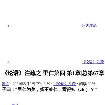
经典注疏
《论语》注疏
《论语》注疏之 里仁第四 第1章|总第67章
泽之
•
2021年5月2日 下午3:59
•
《论语》注疏
•
阅读 3035
子曰：“里仁为美，择不处仁，焉得知（zhì）？”