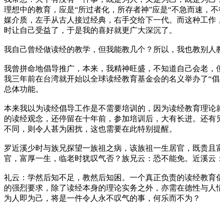
理想中的教育，应是“所过者化，所存者神”应是“不急而速，
媒介质，左手从古人接过经典，右手交给下一代。而这种工作
时让自己受益了，于是我的喜好就更广大深沉了。
我自己曾经做读经的教学，但我能教几个？所以，我也教别人
我曾拼命地倡导推广，本来，我精神旺盛，不知道自己会老，
我三年前在台湾就开始以全球读经教育基金会的名义举办了“
总体功能。
本来我以为读经倡导工作是不需要培训的，因为读经教育理论
的读经观念，还停留在十年前，参加培训后，大有长进。还有
不同，则令人甚为困扰，这也需要在此特别提醒。
罗近溪少时与族兄探望一族祖之病，该族祖一生居官，既贵且
官，富厚一生，临老时犹叹气否？族兄云：恐不能免。近溪云
礼云：学然后知不足，教然后知困。一个真正负责的读经教育
的强烈要求，除了读经本身的理论实务之外，亦需在德性与人
为人即为己，将是一件令人永不叹气的事，何乐而不为？