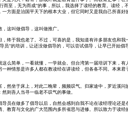
不行而至，无为而成”的事，所以，我选择了读经的教育。读经，
，一方面是治国平天下的根本大业，但它同时又是我自己所喜好
教，这叫做倡导，这叫做推广。
但，终于我也老了。不过，可喜的是，我知道有许多朋友也和我
倡导员”的培训，让还没做倡导的，可以尝试倡导，让早已开始倡
就这么简单，一看就懂，一学就会。但台湾第一届培训下来，有
另一种情形是许多人都在教读经在讲读经，但各各不同。本来君
富，然坐于床上，对此二晚辈，频频叹气。归家途中，罗近溪问
：然则吾人当寻一临老不叹气的事做。
倡导员在做多了倡导以后，自然会感到自我不论在读经理论还是
情、教育与文化的广大范围内多所省思与进修。所以致力于读经的