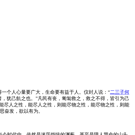
得一个人心量要广大，生命要有益于人。仪封人说：“
二三子何
者，犹己飢之也。”凡民有丧，匍匐救之，救之不得，皆引为己
则能尽人之性，能尽人之性，则能尽物之性，能尽物之性，则能
每思奋发，欲以有为。
当今时代中，依然是迷茫烦恼的渊薮，甚至是障人慧命的山头。