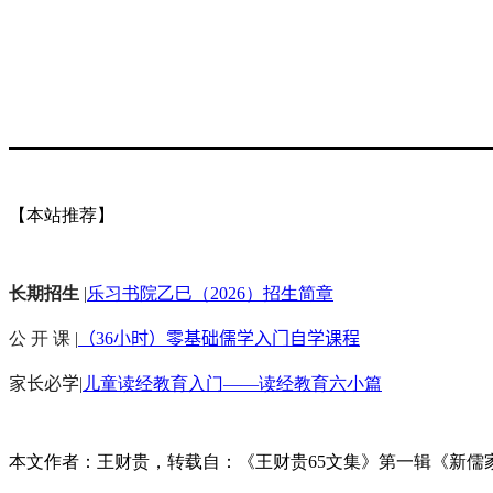
【本站推荐】
长期招生
|
乐习书院乙巳（2026）招生简章
公 开 课 |
（36小时）零基础儒学入门自学课程
家长必学
|
儿童读经教育入门——读经教育六小篇
本文作者：王财贵，转载自：《王财贵65文集》第一辑《新儒