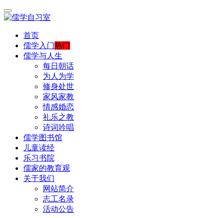
首页
儒学入门
热门
儒学与人生
每日朝话
为人为学
修身处世
家风家教
情感婚恋
礼乐之教
诗词吟唱
儒学图书馆
儿童读经
乐习书院
儒家的教育观
关于我们
网站简介
志工名录
活动公告