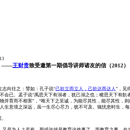
13
——
王财贵
致受邀第一期倡导讲师诸友的信（2012）
立志向往之：譬如：孔子说“
己欲立而立人，己欲达而达人
”，见
永不会已。孟子说“禹思天下有溺者，犹己溺之也；稷思天下有飢
物并育而不相害”，“唯天下之至诚，为能尽其性，能尽其性，
得人生意境之深远，虽一生尽心尽力，犹不可及。辄忧患时生，
若。
，又是为人？若有，那或许就是教育这件事了。而教育之事，在