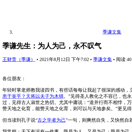
季谦文集
季谦先生：为人为己，永不叹气
王财贵（季谦）
•
2021年8月12日 下午7:02
•
季谦文集
•
阅读 40
各位朋友：
年轻时掌老师教我读四书，有些话每每让我起了很深的感动，
患于丧乎？天将以夫子为木铎
。”见得圣人教化之不容已，也
过，见得古人淑世之热切。尤其中庸说：“道并行而不相悖，万
赞天地之化育，能赞天地之化育，则可以与天地参矣。”更见
但当读到孔子说“
古之学者为己
”一句，则爽然自失，又快然自
我常想：天下有没有一件事，既是为人，又是为己；既是为己