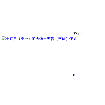
赞
(1)
王财贵（季谦）
作者
0