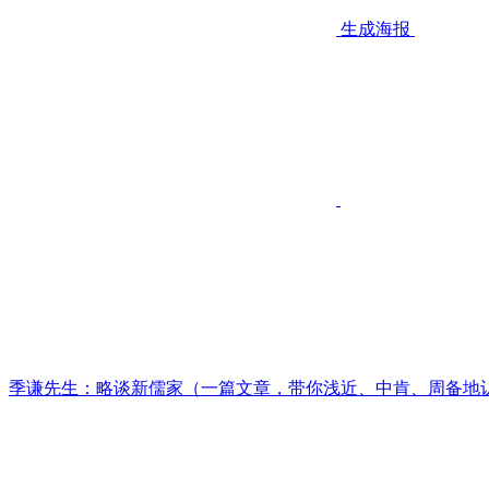
生成海报
季谦先生：略谈新儒家（一篇文章，带你浅近、中肯、周备地