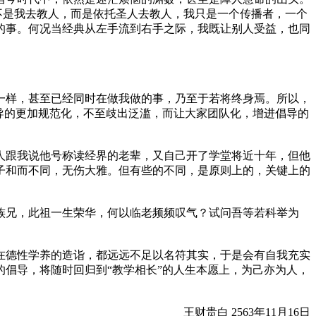
不是我去教人，而是依托圣人去教人，我只是一个传播者，一个
的事。何况当经典从左手流到右手之际，我既让别人受益，也同
一样，甚至已经同时在做我做的事，乃至于若将终身焉。所以，
导的更加规范化，不至歧出泛滥，而让大家团队化，增进倡导的
人跟我说他号称读经界的老辈，又自己开了学堂将近十年，但他
子和而不同，无伤大雅。但有些的不同，是原则上的，关键上的
族兄，此祖一生荣华，何以临老频频叹气？试问吾等若科举为
在德性学养的造诣，都远远不足以名符其实，于是会有自我充实
倡导，将随时回归到“教学相长”的人生本愿上，为己亦为人，
王财贵白 2563年11月16日