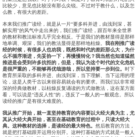
比较少，意见也比较没有那么尖锐。不过对于教什么，以及怎
么教，有很大的差距。
本来我们推广读经，就是从一片“要多科并进，由浅到深，甚
解实用”的风气中走出来的，我们推广读经，跟百年来全世界
的教材和教法标准几乎完全相反。于是我们的教材显得是那样
地单调、艰深，我们的教法显得是那样地枯燥。
我在刚推广读
经的时候，有很多人也劝我，既然和时代的差距那么大，为什
么不循序渐进，先妥协一下，再慢慢转化？我当然也知道猛然
推进是会受到许多抗拒的，但是，我认为这个时代的文化危机
是很严重的，不能够再优哉游哉，所以坚持要一步到位。
时下
教育所采取的多科并进、由浅到深，当下理解、当下运用的理
论，这是人类千古以来很容易就会有的要求。而我们以非常艰
深的经典做教材，以枯燥反复诵读的方式做教法，这在某方面
看，可以说是“违反人性”的，违反了一般人的一般观念。所以
读经的推广是有很大难度的。
我从推广开始，就一直坚持教育的内容要以大经大典为主，尤
其从大经大典开始，甚至在基础教育的过程中，只读大经大
典。这种教材的选择，是读经的最大特色。
然后教育的方法，
就是把打基础跟开运用分别开。这种打基础的方式就是一般人