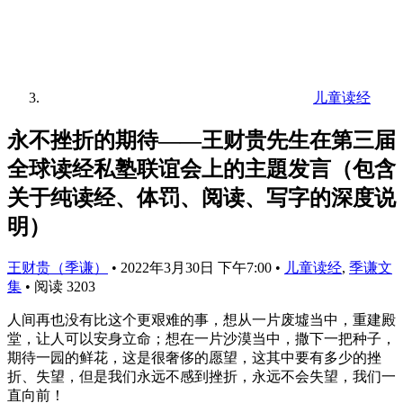
儿童读经
永不挫折的期待——王财贵先生在第三届
全球读经私塾联谊会上的主題发言（包含
关于纯读经、体罚、阅读、写字的深度说
明）
王财贵（季谦）
•
2022年3月30日 下午7:00
•
儿童读经
,
季谦文
集
•
阅读 3203
人间再也没有比这个更艰难的事，想从一片废墟当中，重建殿
堂，让人可以安身立命；想在一片沙漠当中，撒下一把种子，
期待一园的鲜花，这是很奢侈的愿望，这其中要有多少的挫
折、失望，但是我们永远不感到挫折，永远不会失望，我们一
直向前！