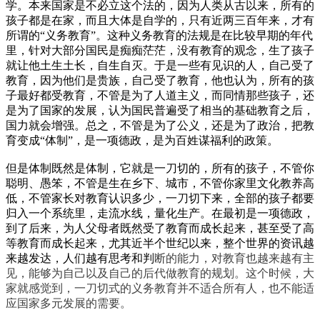
学。本来国家是不必立这个法的，因为人类从古以来，所有的
孩子都是在家，而且大体是自学的，只有近两三百年来，才有
所谓的“义务教育”。这种义务教育的法规是在比较早期的年代
里，针对大部分国民是痴痴茫茫，没有教育的观念，生了孩子
就让他土生土长，自生自灭。于是一些有见识的人，自己受了
教育，因为他们是贵族，自己受了教育，他也认为，所有的孩
子最好都受教育，不管是为了人道主义，而同情那些孩子，还
是为了国家的发展，认为国民普遍受了相当的基础教育之后，
国力就会增强。总之，不管是为了公义，还是为了政治，把教
育变成“体制”，是一项德政，是为百姓谋福利的政策。
但是体制既然是体制，它就是一刀切的，所有的孩子，不管你
聪明、愚笨，不管是生在乡下、城市，不管你家里文化教养高
低，不管家长对教育认识多少，一刀切下来，全部的孩子都要
归入一个系统里，走流水线，量化生产。在最初是一项德政，
到了后来，为人父母者既然受了教育而成长起来，甚至受了高
等教育而成长起来，尤其近半个世纪以来，整个世界的资讯越
来越发达，人们越有思考和判
断的能力，对教育也越来越有主
见，能够为自己以及自己的后代做教育的规划。这个时候，大
家就感觉到，一刀切式的义务教育并不适合所有人，也不能适
应国家多元发展的需要。