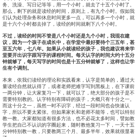
务、洗澡、写日记等等，用一个小时，就去了十五个小时了。
那么，剩下的就是读经的时间，原则上，有九个小时。假如我
们认为处理杂务和休息时间更多一点，可以再多一个小时，就
是十六个小时都去掉了，读经的时间就剩下八个小时。
不过，读经的时间不管是八个小时还是九个小时，我现在建
议，因为一个孩子在成长中，在学堂中最好要待个三五年，甚
至五六年，七八年。如果从小就读经的孩子，我也建议将来学
堂要开出识字跟写字的课程时间。每天认字的时间大约十五分
钟就够了，每天写字的时间也是十五分钟就够了，这样也让学
生有个调剂。
本来，依我们读经的理论和实践看来，认字是简单的，通过大
量读经自然就认得了，或者老师把难字写到黑板上，在下课前
一两分钟，让大家复习一下，就可以了，绝大部分的孩子是不
需要特别教的。认字特别有障碍的孩子，大概只有十分之一。
而这十分之一，虽然一时不识字，经过一段时间也会快速认
字，所以不要太紧张。但如果家长和老师不能等，也可以特别
教一教。大家都知道有很多方法，也不必花太多时间，譬如教
学生把自己不认识的字圈起来，随时教他复习一下，一天十五
分钟特别教一教，只要教两三个月、最多半年，效果就很显著