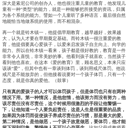
深大是索尼公司的创办人，他也很注重儿童的教育，他发现儿
童有一种“类型”的能力，就是一种能够把所接受的资讯，归属
为各个系统的能力。譬如一个儿童听了多种语言，最后很自然
地能恰当地做系统的使用，而不相混杂。
再一个就是铃木镇一，他提倡早期教育，越早越好，效果越
大，认为人才要在早期奠定基础。而铃木镇一很注重爱的教
育，他提倡要真心爱孩子，以爱来启发孩子自主向上、向学的
能力。所以在铃木镇一看来，孩子都是很好教的，教育是一件
非常令人喜悦，非常美妙的事。他看到孩子就喜欢，当然孩子
看到他也喜欢。在这本《爱的教育》里，顾名思义，本来只应
该谈“爱”，但其中也有一章谈到体罚，谈到用戒尺体罚。他说
戒尺是不能放弃的，但他接着说要对一个孩子体罚，只有一个
态度，就是你真的爱他。（鼓掌）
只有真的爱孩子的人才可以体罚孩子，但是体罚也只有在两种
情况下用。第一种情况，是他怠惰，他该努力而没有努力，他
该尽责任没有尽责任，这个时候用很激烈的手段让他警惕一
下，让他知道一个人要负起责任，这是人生是很重要的品质，
如果因为体罚而促使孩子养成尽责任的习惯，那是最大的爱。
第二种情况，是他做恶，一个孩子故意做恶，要体罚，他才能
留下深刻印象，警惕做人不可以心存恶念。
比如父母或教师看