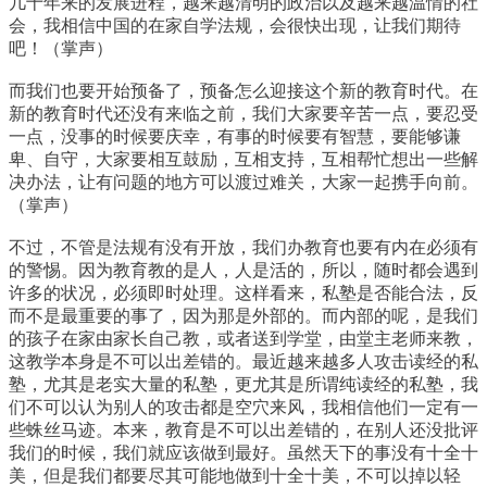
几十年来的发展进程，越来越清明的政治以及越来越温情的社
会，我相信中国的在家自学法规，会很快出现，让我们期待
吧！（掌声）
而我们也要开始预备了，预备怎么迎接这个新的教育时代。在
新的教育时代还没有来临之前，我们大家要辛苦一点，要忍受
一点，没事的时候要庆幸，有事的时候要有智慧，要能够谦
卑、自守，大家要相互鼓励，互相支持，互相帮忙想出一些解
决办法，让有问题的地方可以渡过难关，大家一起携手向前。
（掌声）
不过，不管是法规有没有开放，我们办教育也要有内在必须有
的警惕。因为教育教的是人，人是活的，所以，随时都会遇到
许多的状况，必须即时处理。这样看来，私塾是否能合法，反
而不是最重要的事了，因为那是外部的。而内部的呢，是我们
的孩子在家由家长自己教，或者送到学堂，由堂主老师来教，
这教学本身是不可以出差错的。最近越来越多人攻击读经的私
塾，尤其是老实大量的私塾，更尤其是所谓纯读经的私塾，我
们不可以认为别人的攻击都是空穴来风，我相信他们一定有一
些蛛丝马迹。本来，教育是不可以出差错的，在别人还没批评
我们的时候，我们就应该做到最好。虽然天下的事没有十全十
美，但是我们都要尽其可能地做到十全十美，不可以掉以轻