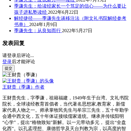
季谦先生：给读经家长一个笃定的信心——为什么要让
孩子进私塾读经
2022年6月22日
解经捷径——季谦先生谈移注法（附文礼书院解经参考
书单）
2024年1月9日
季谦先生：从良知而行
2022年5月27日
发表回复
请登录后评论...
登录
后才能评论
提交
王财贵（季谦）
作者
王财贵先生，字季谦，祖籍福建，1949年生于台湾。文礼书院
院长，全球读经教育首倡者，当代著名思想家,教育家，新儒
家代表人物之一。师承掌牧民先生与牟宗三先生，五十年勤学
会通中西文化，五十年体证接续儒家道统。继承并传续阳明
“心学”，提出“格物致知”新解。以一元带动多元， 提出“全盘
化西”。以孔孟理想、康德哲学及天台判教为宗，以高度的智