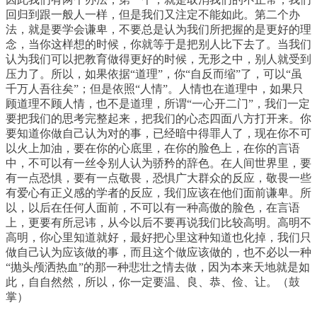
回归到跟一般人一样，但是我们又注定不能如此。第二个办
法，就是要学会谦卑，不要总是认为我们所把握的是更好的理
念，当你这样想的时候，你就等于是把别人比下去了。当我们
认为我们可以把教育做得更好的时候，无形之中，别人就受到
压力了。所以，如果依据“道理”，你“自反而缩”了，可以“虽
千万人吾往矣”；但是依照“人情”。人情也在道理中，如果只
顾道理不顾人情，也不是道理，所谓“一心开二门”，我们一定
要把我们的思考完整起来，把我们的心态四面八方打开来。你
要知道你做自己认为对的事，已经暗中得罪人了，现在你不可
以火上加油，要在你的心底里，在你的脸色上，在你的言语
中，不可以有一丝令别人认为骄矜的辞色。在人间世界里，要
有一点恐惧，要有一点敬畏，恐惧广大群众的反应，敬畏一些
有爱心有正义感的学者的反应，我们应该在他们面前谦卑。所
以，以后在任何人面前，不可以有一种高傲的脸色，在言语
上，更要有所忌讳，从今以后不要再说我们比较高明。高明不
高明，你心里知道就好，最好把心里这种知道也化掉，我们只
做自己认为应该做的事，而且这个做应该做的，也不必以一种
“抛头颅洒热血”的那一种悲壮之情去做，因为本来天地就是如
此，自自然然，所以，你一定要温、良、恭、俭、让。（鼓
掌）