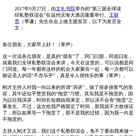
2017年9月27日，由
文礼书院
举办的“第三届全球读
经私塾联谊会”在温州滨海大酒店隆重举行。
王财
贵
（季谦）先生在会上做主题发言，以下为发言全
文：
各位朋友，大家早上好！（掌声）
这一次说各位朋友，是真的“朋友”了，同门曰朋，同道曰友，
就着我们全球私塾联谊会来讲，今天在这里的，可以说都是同
门同道。每一年都有这样的机会大家聚在一起，每一次都可以
验证圣人的话“不亦乐乎”，真是令人很快乐的事（掌声）。
刚才主持人对我一向以来的所谓“演讲”，做了很多很客气的形
容，其中还似乎赞赏我的“拖堂”习惯。其实我是不拖堂的，因
为以往我演讲，时间长短都由我来定，所以决不会有“拖堂”之
事发生。不过，这次给我严格限定了时间，那我就不大敢保证
了，所以如果等一下拖堂了，那不是我的过错，因为我一向是
不拖堂的。
主持人刚才又说，我们这个私塾联谊会，免不了要由我来做一