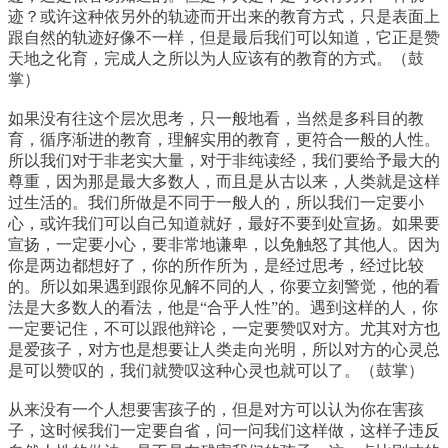
迹？或许这种依另外的轨迹而开出来的教育方式，只是表面上
跟自然的轨迹好像不一样，但是最后我们可以知道，它正是赞
天地之化育，完成人之所以为人应该有的教育的方式。（鼓
掌）
如果没有往这个层次思考，只一般地看，当然是多科目的教
育，循序渐进的教育，理解实用的教育，更符合一般的人性。
所以我们对于非老实大量，对于非纯读经，我们要给予最大的
尊重，因为那是最大多数人，而且是从古以来，人类就是这样
过生活的。我们所做是不同于一般人的，所以我们一定要小
心，或许我们可以自己知道就好，最好不要到处宣扬。如果要
宣扬，一定要小心，要非常地谦卑，以免触怒了其他人。因为
你是两边都想好了，你的所作所为，是经过思考，经过比较
的。所以如果遇到跟你见解不同的人，你要立刻警觉，他的看
法是大多数人的看法，他是“合乎人性”的。遇到这样的人，你
一定要记住，不可以跟他辩论，一定要赞叹对方。尤其对方也
是爱孩子，对方也是想要让人类走向光明，所以对方的心灵总
是可以赞叹的，我们就赞叹这种心灵也就可以了。（鼓掌）
从来没有一个人想要害孩子的，但是对方可以认为你在害孩
子，这时候我们一定要自省，问一问我们这样做，这样子违反