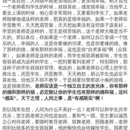
我一直在想，人间能不能更加地悦乐，更加地幸福。刚才说当
一个老师看到学生的时候，就很喜欢，感觉很幸福；当他早上
要去上课的时候，他心里非常期待，又要看到学生了。如果老
师能够做成这样的老师，那真的是很幸福的。如果一个老师在
学堂教书，天天愁眉苦脸，天天想如果没有这些孩子该多好，
学堂的老师是这样的，堂主是很苦恼的，这个老师大概是当不
久的。所以各位，你如果是一个老师，如何让自己变成一个悦
乐的人，幸福的人，这是你要修的功课、也是你要修的德。修
了那样的德，便有那样的幸福，这也是你“自求多福”啊（众鼓
掌）。如果老师是这样的老师，而学生很容易被影响，学生也
很容易成为这样的学生，一想到要看到老师了，特别期待，那
这样子的学生就很好管理。相反的，如果老师在心理上把学生
推出去，厌恶学生、厌恶教学、天天抱怨，那么学生也必定不
喜欢他。但他又不得不教学，于是就要玩警察抓小偷的游戏，
这是很痛苦的。
老师应该是一个独立自主的发光体，你有那样
的德和那样的福，必定能让你的学生也有那样的德和福，这叫
“感应”。天下之理，人间之事，是“有感斯应”啊！
所以我常在想，人间为什么不美好一点！老师可以和学生共学
共乐，堂主跟老师之间也是如此，要和气一团。堂主要以诚恳
之心对待老师，要随时教导老师、鼓舞老师、照顾老师，老师
得到比较多的安全跟鼓舞，他的愉快也会转嫁给学生。我希望