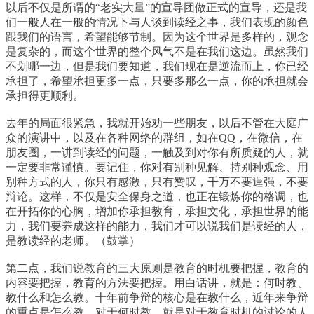
以后不仅是所谓的“老实大量”的宣导团做正式的宣导，还是我
们一般人在一般的情况下与人谈到读经之事，我们表现的颜色
跟我们的语言，希望能够节制。因为这个世界是多样的，观念
是复杂的，而这个世界的整个风气不是在我们这边。虽然我们
不划哪一边，但是我们要知道，我们现在是逆流而上，你已经
承担了，希望承担更多一点，只要多那么一点，你的承担就会
承担得更顺利。
去年的局面很紧急，我就开始劝一些朋友，以后不管在大庭广
众的演讲中，以及在各种网络的群组，如在QQ，在微信，在
朋友圈，一讲到读经的问题，一触及到对你有所质疑的人，就
一定要非常谨慎。要记住，你对有别种见解、持别种观念、用
别种方式的人，你只有感激，只有赞叹，千万不要逞强，不要
辩论。这样，不仅是安全保身之道，也正在锻炼你的格调，也
在开拓你的心胸，增加你承担教育，承担文化，承担世界的能
力，我们要养成这样的能力，我们才可以说我们是读经的人，
是教读经的老师。（鼓掌）
第二点，我们说教育的三大原则是教育的时机要把握，教育的
内容要把握，教育的方法要把握。用白话讲，就是：何时教、
教什么和怎么教。十年前争辩的核心是在教什么，近年来争辩
的重点是怎么教。对于何时教，就是对于教育时机的讨论的人