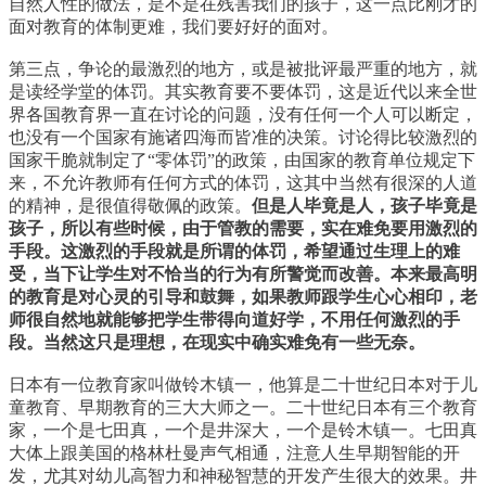
自然人性的做法，是不是在残害我们的孩子，这一点比刚才的
面对教育的体制更难，我们要好好的面对。
第三点，争论的最激烈的地方，或是被批评最严重的地方，就
是读经学堂的体罚。其实教育要不要体罚，这是近代以来全世
界各国教育界一直在讨论的问题，没有任何一个人可以断定，
也没有一个国家有施诸四海而皆准的决策。讨论得比较激烈的
国家干脆就制定了“零体罚”的政策，由国家的教育单位规定下
来，不允许教师有任何方式的体罚，这其中当然有很深的人道
的精神，是很值得敬佩的政策。
但是人毕竟是人，孩子毕竟是
孩子，所以有些时候，由于管教的需要，实在难免要用激烈的
手段。这激烈的手段就是所谓的体罚，希望通过生理上的难
受，当下让学生对不恰当的行为有所警觉而改善。本来最高明
的教育是对心灵的引导和鼓舞，如果教师跟学生心心相印，老
师很自然地就能够把学生带得向道好学，不用任何激烈的手
段。当然这只是理想，在现实中确实难免有一些无奈。
日本有一位教育家叫做铃木镇一，他算是二十世纪日本对于儿
童教育、早期教育的三大大师之一。二十世纪日本有三个教育
家，一个是七田真，一个是井深大，一个是铃木镇一。七田真
大体上跟美国的格林杜曼声气相通，注意人生早期智能的开
发，尤其对幼儿高智力和神秘智慧的开发产生很大的效果。井