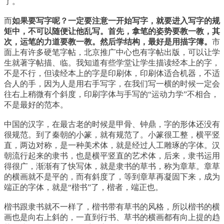
了。
而
如果要写字呢？一定要注意一开始写字，就要进入写字的规
矩中，不可以随便让他乱写。首先，拿笔的姿势要教一教，其
次，运笔的力道要教一教。然后学结构，最好是用描字簿。
市
面上有许多硬笔字帖，北京推广中心也有字帖出版，可以让学
生就著字帖描、临。我知道有些学堂让学生描读经本上的字，
不是不行，但读经本上的字是印刷体，印刷体适合机器，不适
合人的手，因为人是用右手写字，在我们写一横的时候一定会
往右上稍微有个斜度，印刷字体与手写的“运动力学”不相合，
不是最好的范本。
中国的汉字，在最古老的时候是甲骨、钟鼎，字的形体还没有
很规范。到了秦朝的小篆，就有规范了。小篆很工整，横平竖
直，两边对称，是一种美术体，就是经过人工雕琢的字体。汉
朝流行起来的隶书，也是横平竖直的艺术体，后来，隶书运用
得很广，渐渐有了快写体，就是隶书的草书，称为章草。章草
的横画就不是平的，而有斜度了，等到章草再凝固下来，成为
端正的字体，就是“楷书”了，楷者，端正也。
楷书跟隶书就不一样了，楷书带有草书的风格，所以楷书的横
画也是向右上斜的，一直到行书、草书的横画都有向上提的趋