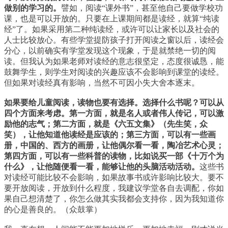
做别的学习的。
譬如，阅读“课外书”，甚至他自己要做学校功
课，也是可以开放的。只要在上课期间都是读经，就算“纯读
经”了。如果采用第二种纯读经，或许可以让家长以及社会的
人士比较放心。有些学堂提防孩子打开阅读之窗以后，读经会
分心，以前确实有学堂发现这个现象，于是就禁绝一切的阅
读。但我认为如果老师对读经的意志很坚定，态度很诚恳，能
鼓舞学生，则学生对阅读的兴趣应该不会影响到课堂的读经。
但如果对读经真有影响，当然不可因小失大舍本逐末。
如果要给儿童阅读，读物也要有选择。选择什么书呢？可以从
四个方面来考虑。第一方面，就是名人或者伟人传记，可以激
励他的志气；第二方面，就是《六五文集》（先生笑，众
笑），让他知道他读经是应该的；第三方面，可以有一些画
册，中国的、西方的画册，让他偶尔看一看，陶冶艺术心灵；
第四方面，可以有一些科普的读物，比如说买一部《十万个为
什么》，让他随便看一看，能够让他的头脑活动活动。
这些书
对读经可能比较不会影响，如果故事书或许影响比较大。要不
要开放阅读，开放到什么程度，我建议学堂各自去调配，你如
果自己想清楚了，你怎么做其实我都会支持你，因为我知道你
的心是善良的。（众鼓掌）