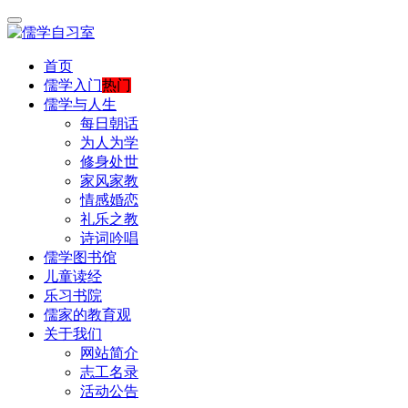
首页
儒学入门
热门
儒学与人生
每日朝话
为人为学
修身处世
家风家教
情感婚恋
礼乐之教
诗词吟唱
儒学图书馆
儿童读经
乐习书院
儒家的教育观
关于我们
网站简介
志工名录
活动公告