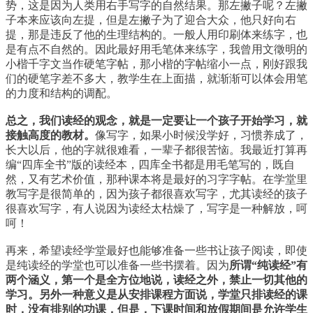
势，这是因为人类用右手写字的自然结果。那左撇子呢？左撇
子本来应该向左提，但是左撇子为了迎合大众，他只好向右
提，那是违反了他的生理结构的。一般人用印刷体来练字，也
是有点不自然的。因此最好用毛笔体来练字，我曾用文徵明的
小楷千字文当作硬笔字帖，那小楷的字帖缩小一点，刚好跟我
们的硬笔字差不多大，教学生在上面描，就渐渐可以体会用笔
的力度和结构的调配。
总之，我们读经的观念，就是一定要让一个孩子开始学习，就
接触高度的教材。
像写字，如果小时候没学好，习惯养成了，
长大以后，他的字就很难看，一辈子都很苦恼。我最近打算再
编“四库全书”版的读经本，四库全书都是用毛笔写的，既自
然，又有艺术价值，那种课本将是最好的习字字帖。在学堂里
教写字是很简单的，因为孩子都很喜欢写字，尤其读经的孩子
很喜欢写字，有人说因为读经太枯燥了，写字是一种解放，呵
呵！
再来，希望读经学堂最好也能够准备一些书让孩子阅读，即使
是纯读经的学堂也可以准备一些书摆着。因为
所谓“纯读经”有
两个涵义，第一个是全方位地说，读经之外，禁止一切其他的
学习。另外一种意义是从安排课程方面说，学堂只排读经的课
时，没有排别的功课，但是，下课时间和放假期间是允许学生