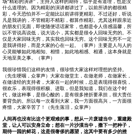
场“精彩的演讲”，主持人这样的期待，似乎是有道理，也是没
什么道理的。因为精彩的演讲都讲过了，以前所讲的都很精
彩，今天恐怕并不一定能比以前讲得更精彩。不过还好，听说
凡是我讲的，不管精彩不精彩，都算作精彩。尤其这样跟亲近
的朋友们见面，即使随便话话家常，也都是令人倍感温馨，所
以不管说高说低，说大说小，其实都是很令人回味无穷的。不
仅是大家回味无穷，其实我也回味无穷。这个回味无穷不一定
是我讲得好，而是大家的心在一起。（掌声）主要是人与人的
心灵能够如此地相知、相惜，如此地相感、相通，这本身就是
天地至美之事。（掌声）
我很珍惜我们这样的友情，很珍惜大家这样对理想的坚持。
（先生哽咽，众掌声）大家在做堂主，在做老师，在做家长，
在做读经的支持者，大家在一起的时候，总是表现得很喜悦，
很欢乐，表现得很积极、进取，但是我知道，我们在这个时
代，做这种事，是很心酸的，是有很多挫折要承担，很大责任
要背负的。所以每一次看到大家，我一方面很高兴，一方面很
疼惜，大家辛苦了！（先生落泪，众掌声）
人间再也没有比这个更艰难的事，想从一片废墟当中，重建殿
堂，让人可以安身立命；想在一片沙漠当中，撒下一把种子，
期待一园的鲜花，这是很奢侈的愿望，这其中要有多少的挫