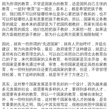
因为所谓的教育，不管是国家办的教育，还是国民自己主张的
教育，一提到“教育”这一观念，基本上，都是希望把孩子教
好。我们既不可以怀疑哪些单位是存心要把孩子教坏的，也不
可以怀疑哪些人是有意要把孩子教坏的。所以，国家有义务教
育的规定，她本来的愿望是为了把国民都教好，而家长现在有
自己教育的观念，他们也想把孩子教好，大家想一想，如果这
两方面都想把孩子教好，那为什么这两方面要互相限制呢？
因此，就有一些所谓的“先进国家”，就有人开始呼吁，并提出
建议，努力向政府争取，最后，政府接受了这种建议，就是让
某些有自己教育理念的人，可以自己依照自己的理念去教育自
己的子女，来代替国家的义务教育。有些国家是完全开放，有
些国家是要事先通过申请、审查，有些国家是规定虽然在家教
育，有一些特别的科目还要完成国家的要求。但是，不管管理
得松紧，有了这样的制度，就是等于开了方便之门。
其实，这对整个国家发展是非常良好的一个设计，因为越来越
多元发展的社会，就需要有多样的人才，要得到多样的人才，
就需要有多样的教育。所以一个国家的教育，能够在体制之
外，有一些特别的开放，这对整个国家各项人才的储备，是非
常重要的先见之明。我心中其实很笃定，很相信依照中国最近