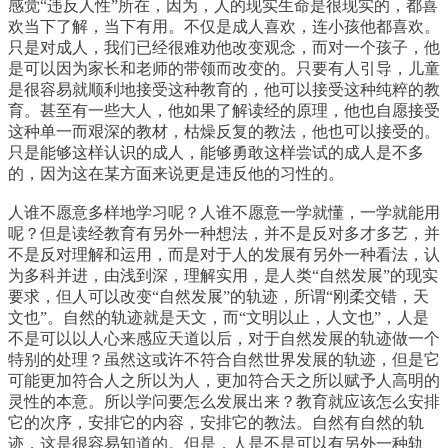
感觉“违反人性”所在，因为，人的现实生命是很现实的，都喜
欢当下了解，当下有用。不仅是成人喜欢，连小孩他都喜欢。
只是对成人，我们已经很难劝他改变观念，而对一个孩子，他
是可以因为家长和老师的带领而改变的。只要有人引导，儿童
是很容易就顺利地接受这种教育的，他可以接受这种纯粹的教
育。甚至有一些大人，他如果了解读经的原理，他也自愿接受
这种单一而艰深的教材，枯燥反复的教法，他也可以接受的。
只是能够这样认识的成人，能够勇敢这样尝试的成人是不多
的，因为这在某方面来说更是违反他的习性的。
人谁不愿意多样地学习呢？人谁不愿意一学就懂，一学就能用
呢？但是读经教育有另外一种想法，并不是反对多才多艺，并
不是反对理解和运用，而是对于人的发展有另外一种看法，认
为多科并进，由浅到深，理解实用，是人类“自然发展”的现实
要求，但人可以改变“自然发展”的轨迹，所谓“刚柔交错，天
文也”。自然的轨迹就是天文，而“文明以止，人文也”，人是
不是可以以人心来感应天道以后，对于自然发展的轨迹做一个
特别的处理？虽然这或许不符合自然世界发展的轨迹，但是它
可能更加符合人之所以为人，更加符合天之所以赋予人高明的
灵性的本意。所以学问要怎么发展出来？教育就应该怎么安排
它的次序，安排它的内容，安排它的教法。自然有自然的轨
迹，这是很容易知道的。但是，人是不是可以有另外一种轨