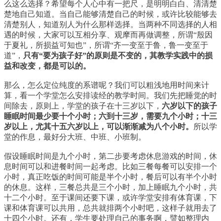
么这么选择？希望每个人心中有一把尺，是明明白白、清清楚
楚地自己知道。当自己能够清楚自己的时候，或许比较能够去
清楚别人，知道别人为什么那样选择。当两种不同选择的人相
遇的时候，大家可以互相分享、观摩而再做调整，所谓“殷因
于夏礼，所损益可知也”，所谓“齐一变至于鲁，鲁一变至于
道”，
只有“要为孩子好”的原则是不变的，其教学实践中的损
益和改变，都是可以的。
那么，怎么定位纯度的系谱呢？我们可以粗浅地用时间来计
算，看一个学堂怎么安排读经的教学时间。我们先把睡觉的时
间除去，原则上，学堂的孩子在十三岁以下，
六岁以下的孩子
睡眠时间最少要十个小时；六到十三岁，需要九个小时；十三
岁以上，尤其十五六岁以上，可以渐渐减为八个小时。
所以学
堂的作息，最好分大班、中班、小班制。
假设睡眠时间是九个小时，第二步要考虑休息游戏的时间，休
息时间可以和进餐时间一起考虑。比如三餐每餐可以安排一个
小时，真正吃饭的时间可能是半个小时，餐后可以有半个小时
的休息。这样，三餐总共是三个小时，加上睡眠九个小时，共
十二个小时。至于课间还要下课，或许学堂安排有体育课，下
课和体育课可以共用，总共就排两个小时吧，这样子就用去了
十四个小时。还有，学生要处理自己的事务啊，譬如整理内