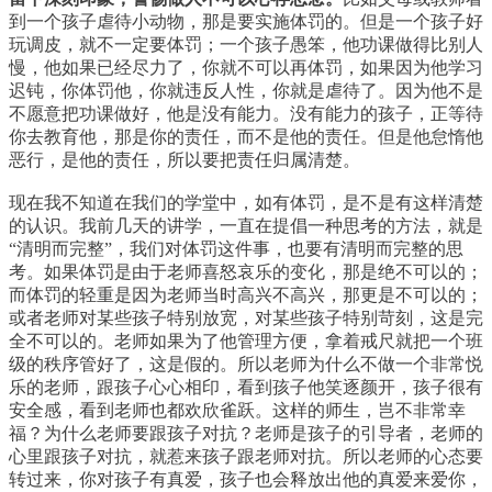
到一个孩子虐待小动物，那是要实施体罚的。但是一个孩子好
玩调皮，就不一定要体罚；一个孩子愚笨，他功课做得比别人
慢，他如果已经尽力了，你就不可以再体罚，如果因为他学习
迟钝，你体罚他，你就违反人性，你就是虐待了。因为他不是
不愿意把功课做好，他是没有能力。没有能力的孩子，正等待
你去教育他，那是你的责任，而不是他的责任。但是他怠惰他
恶行，是他的责任，所以要把责任归属清楚。
现在我不知道在我们的学堂中，如有体罚，是不是有这样清楚
的认识。我前几天的讲学，一直在提倡一种思考的方法，就是
“清明而完整”，我们对体罚这件事，也要有清明而完整的思
考。如果体罚是由于老师喜怒哀乐的变化，那是绝不可以的；
而体罚的轻重是因为老师当时高兴不高兴，那更是不可以的；
或者老师对某些孩子特别放宽，对某些孩子特别苛刻，这是完
全不可以的。老师如果为了他管理方便，拿着戒尺就把一个班
级的秩序管好了，这是假的。所以老师为什么不做一个非常悦
乐的老师，跟孩子心心相印，看到孩子他笑逐颜开，孩子很有
安全感，看到老师也都欢欣雀跃。这样的师生，岂不非常幸
福？为什么老师要跟孩子对抗？老师是孩子的引导者，老师的
心里跟孩子对抗，就惹来孩子跟老师对抗。所以老师的心态要
转过来，你对孩子有真爱，孩子也会释放出他的真爱来爱你，