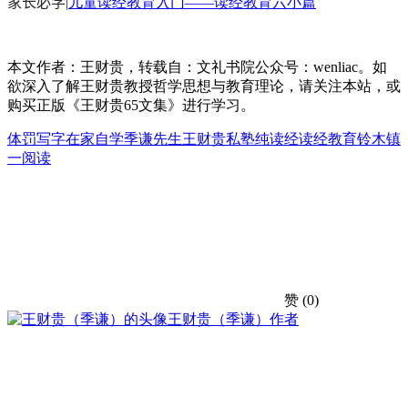
家长必学
|
儿童读经教育入门——读经教育六小篇
本文作者：王财贵，转载自：文礼书院公众号：wenliac。如
欲深入了解王财贵教授哲学思想与教育理论，请关注本站，或
购买正版《王财贵65文集》进行学习。
体罚
写字
在家自学
季谦先生
王财贵
私塾
纯读经
读经教育
铃木镇
一
阅读
赞
(0)
王财贵（季谦）
作者