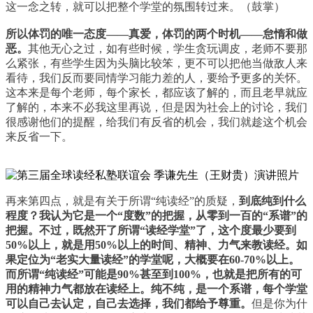
这一念之转，就可以把整个学堂的氛围转过来。（鼓掌）
所以体罚的唯一态度——真爱，体罚的两个时机——怠惰和做
恶。
其他无心之过，如有些时候，学生贪玩调皮，老师不要那
么紧张，有些学生因为头脑比较笨，更不可以把他当做敌人来
看待，我们反而要同情学习能力差的人，要给予更多的关怀。
这本来是每个老师，每个家长，都应该了解的，而且老早就应
了解的，本来不必我这里再说，但是因为社会上的讨论，我们
很感谢他们的提醒，给我们有反省的机会，我们就趁这个机会
来反省一下。
再来第四点，就是有关于所谓“纯读经”的质疑，
到底纯到什么
程度？我认为它是一个“度数”的把握，从零到一百的“系谱”的
把握。不过，既然开了所谓“读经学堂”了，这个度最少要到
50%以上，就是用50%以上的时间、精神、力气来教读经。如
果定位为“老实大量读经”的学堂呢，大概要在60-70%以上。
而所谓“纯读经”可能是90%甚至到100%，也就是把所有的可
用的精神力气都放在读经上。纯不纯，是一个系谱，每个学堂
可以自己去认定，自己去选择，我们都给予尊重。
但是你为什