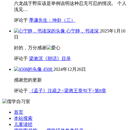
六龙战于野应该是举例说明这种忍无可忍的情况。 个人
浅见…
评论于
季谦先生：坤卦（三）
心宁静，书读深
2025年1月10
日
好的，万分感谢
评论于
梁漱溟《朝话》目录
4508
2024年12月26日
感谢您的更新
评论于
《孟子》注疏之<梁惠王章句下>第8章
首页
本站搜索
儿童读经