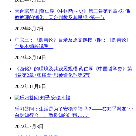
天台宗简史|蔡仁厚《中国哲学史》第三卷第五章<对佛
教教理的消化：天台判教及其思想>第一节
2022年8月7日
牟宗三：《圆善论》目录及原文链接（附：《圆善论》
全集本编校说明）
2023年8月14日
《西铭》的理境及其践履规模|蔡仁厚《中国哲学史》第
4卷第2章<张横渠“思参造化”>第6节
2022年11月6日
乐习答问：生活是为了安稳幸福吗？——答知乎网友“小
白对知行合一、致良知的理解……”
2022年7月3日