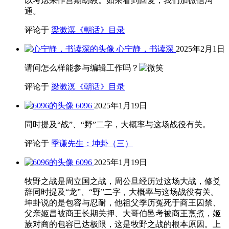
以考虑来作营期助教。如果看到回复，我们加微信沟
通。
评论于
梁漱溟《朝话》目录
心宁静，书读深
2025年2月1日
请问怎么样能参与编辑工作吗？
评论于
梁漱溟《朝话》目录
6096
2025年1月19日
同时提及“战”、“野”二字，大概率与这场战役有关。
评论于
季谦先生：坤卦（三）
6096
2025年1月19日
牧野之战是周立国之战，周公旦经历过这场大战，修爻
辞同时提及“龙”、“野”二字，大概率与这场战役有关。
坤卦说的是包容与忍耐，他祖父季历冤死于商王囚禁、
父亲姬昌被商王长期关押、大哥伯邑考被商王烹煮，姬
族对商的包容已达极限，这是牧野之战的根本原因。上