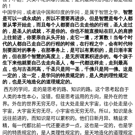
的！
中国学问，或者说中国和印度的学问，是属于智慧之学。
智慧
是可以一成永成的，所以不需要再进步。但是智慧是每个人都
要从零开始走，而且每个人都要自己去走他的行程，圣人走过
的，是圣人的成就，不是你的。你也不能直接站在巨人的肩膀
上往前进，你要亲自从头开始，走它一遭，才算数！当每个时
代的人都自己走自己的行程的时候，在行程之中，会有时代特
别要面对的事务，在那事务上，是可以有累积的，是日渐丰富
的，但在那个智慧的高度上，是无所谓累积进步的。每个孩子
生下来他就要自己去走向圣人，每一代都这样走，走到最高
点，也与古圣同高，千圣只是同一圣，千佛只是同一佛。这是
一定的，这一定，是学问的特质规定的，是人类的理性规定
的，也是天地造化的道理规定的。
西方的学问，走的是思考的路、知识的路。这个思考起自于
人类的本性本心，没错，但是思考运用的方向，是外在的世
界。外在的世界无穷无尽，往大处走是大宇宙，往小处走是小
宇宙，大宇宙无穷无尽，小宇宙也无穷无尽。所以，知识是永
远往前进的，而知识是可以累积的。他们日新月异、精益求
精，每一代都比前一代还要进步一点，这也是一定的，也是学
问的特质规定的，是人类理性规定的，是天地造化的道理规定