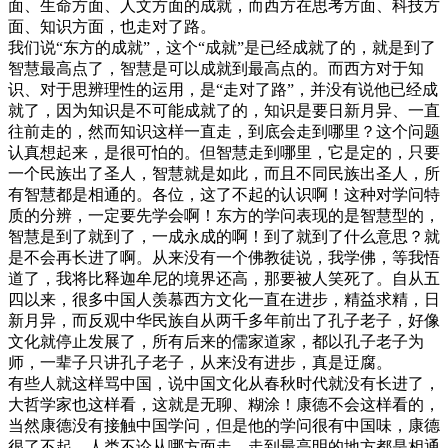
面、生命方面、人文方面的成就，而西方在思考方面、科技方
面、知识方面，也走对了路。
我们说“东方的成就”，这个“成就”是已经成就了的，就是到了
智慧最高点了，智慧是可以成就到最高点的。而西方对于知
识、对于思辨理性的运用，是“走对了路”，并没有说他已经成
就了，因为知识是不可能成就了的，知识是要日新月异、一直
往前走的，然而知识这样一直走，到底会走到哪里？这个问题
认真想起来，是很可怕的。但智慧走到哪里，它是定的，只要
一个民族出了圣人，智慧就是如此，而且不同民族出圣人，所
有智慧都是相通的。各位，这了不起的认识啊！这种对学问特
质的分辨，一定要先学会啊！东方的学问表现的是智慧型的，
智慧是到了就到了，一成永成的啊！到了就到了什么意思？就
是不会再长进了啊。从来没有一个佛教徒说，我学佛，等我悟
道了，我将比释迦牟尼的境界还高，那要被人笑死了。自从五
四以来，很多中国人羡慕西方文化一直在进步，精益求精，日
新月异，而反观中华民族自从两千多年前出了孔子老子，好像
文化就停止发展了，所有后来的儒家道家，都以孔子老子为
师，一辈子只讲孔子老子，从来没有进步，真是迂腐。
有些人就这样骂中国，说中国文化从春秋时代就没有长进了，
大哲学家也这样看，这就是无聊、糊涂！康德不会这样看的，
当然康德没有接触中国学问，但是他的学问很有中国味，康德
很了不起。人类不论从哪方面走，走到最高明的地方都是相通