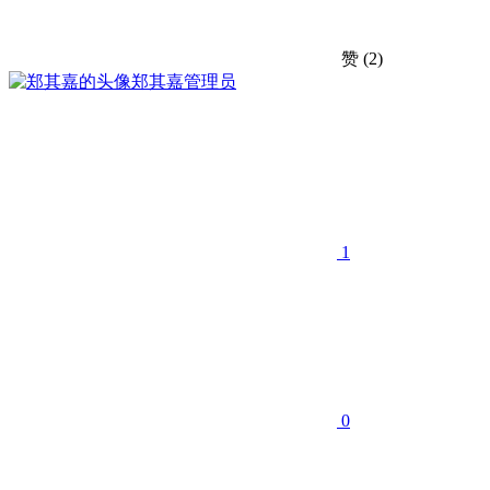
赞
(2)
郑其嘉
管理员
1
0