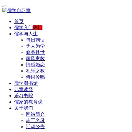
首页
儒学入门
热门
儒学与人生
每日朝话
为人为学
修身处世
家风家教
情感婚恋
礼乐之教
诗词吟唱
儒学图书馆
儿童读经
乐习书院
儒家的教育观
关于我们
网站简介
志工名录
活动公告