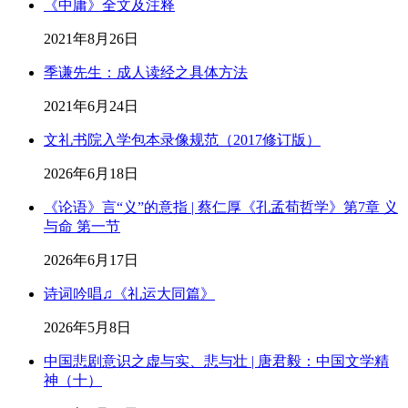
《中庸》全文及注释
2021年8月26日
季谦先生：成人读经之具体方法
2021年6月24日
文礼书院入学包本录像规范（2017修订版）
2026年6月18日
《论语》言“义”的意指 | 蔡仁厚《孔孟荀哲学》第7章 义
与命 第一节
2026年6月17日
诗词吟唱♫《礼运大同篇》
2026年5月8日
中国悲剧意识之虚与实、悲与壮 | 唐君毅：中国文学精
神（十）