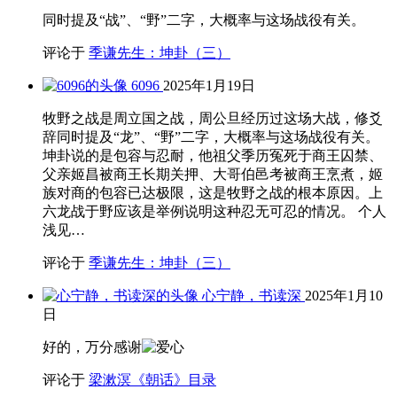
同时提及“战”、“野”二字，大概率与这场战役有关。
评论于
季谦先生：坤卦（三）
6096
2025年1月19日
牧野之战是周立国之战，周公旦经历过这场大战，修爻
辞同时提及“龙”、“野”二字，大概率与这场战役有关。
坤卦说的是包容与忍耐，他祖父季历冤死于商王囚禁、
父亲姬昌被商王长期关押、大哥伯邑考被商王烹煮，姬
族对商的包容已达极限，这是牧野之战的根本原因。上
六龙战于野应该是举例说明这种忍无可忍的情况。 个人
浅见…
评论于
季谦先生：坤卦（三）
心宁静，书读深
2025年1月10
日
好的，万分感谢
评论于
梁漱溟《朝话》目录