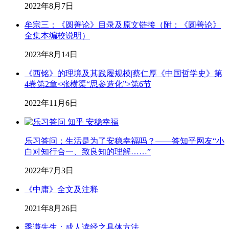
2022年8月7日
牟宗三：《圆善论》目录及原文链接（附：《圆善论》
全集本编校说明）
2023年8月14日
《西铭》的理境及其践履规模|蔡仁厚《中国哲学史》第
4卷第2章<张横渠“思参造化”>第6节
2022年11月6日
乐习答问：生活是为了安稳幸福吗？——答知乎网友“小
白对知行合一、致良知的理解……”
2022年7月3日
《中庸》全文及注释
2021年8月26日
季谦先生：成人读经之具体方法