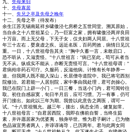
九、
先母来归
十、
先母寡居
十一、
先兄之卒及先母之晚年
十二、先母之卒（待发布）
余生江苏无锡南延祥乡啸傲泾七房桥之五世同堂。溯其原始，
当自余之十八世祖某公，乃一巨富之家，拥有啸傲泾两岸良田
十万亩。而上无父母，下无子女，仅夫妇两人同居。十八世祖
年三十左右，婴衰虚之疾。远近名医，百药罔效，病情日见沉
重。一日，十八世祖母告其夫：”胸中久蓄一言，未敢启口，
恐不听从，又滋责怪。”十八世祖言：”病已至此，苟可从者当
无不从。纵或实不能从，亦断无责怪可言。”十八世祖母谓：”
君病殆非药石可疗。久服药，反滋他病。计惟有长年静养一
途。但我两人既不能入深山，长居僧寺道院中。我已将宅西别
院修治。若君能一人居别院，家中事由我处理，君可勿操心。
我已在院门上辟一小门，一日三餐，当送小门内，君可闻铃往
取。初住自感寂寞，旬日半月后，应可习惯。万一有事，仍可
开门接出。如此以三年为期。我曾以此意告之两医，谓可一
试。”十八世祖慨允。越三年，接出，病态全消，健复如常。
十八世祖母言：”自君居西院，我即在佛前自誓，当终生茹
素，并许愿居家为优婆夷，独身毕世。惟为君子嗣计，已为物
色品淑宜男者两人，并谆谆诲导，已历两年。君与此两女同
房，断可无虑。”十八世祖勉从之。此下遂生七子，在啸傲泾