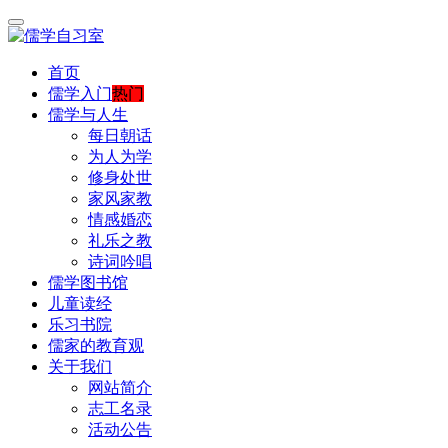
首页
儒学入门
热门
儒学与人生
每日朝话
为人为学
修身处世
家风家教
情感婚恋
礼乐之教
诗词吟唱
儒学图书馆
儿童读经
乐习书院
儒家的教育观
关于我们
网站简介
志工名录
活动公告