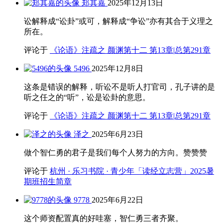
郑其嘉
2025年12月13日
讼解释成“讼卦”或可，解释成“争讼”亦有其合于义理之
所在。
评论于
《论语》注疏之 颜渊第十二 第13章|总第291章
5496
2025年12月8日
这条是错误的解释，听讼不是听人打官司，孔子讲的是
听之任之的“听”，讼是讼卦的意思。
评论于
《论语》注疏之 颜渊第十二 第13章|总第291章
泽之
2025年6月23日
做个智仁勇的君子是我们每个人努力的方向。赞赞赞
评论于
杭州 · 乐习书院 · 青少年「读经立志营」2025暑
期班招生简章
9778
2025年6月22日
这个师资配置真的好哇塞，智仁勇三者齐聚。