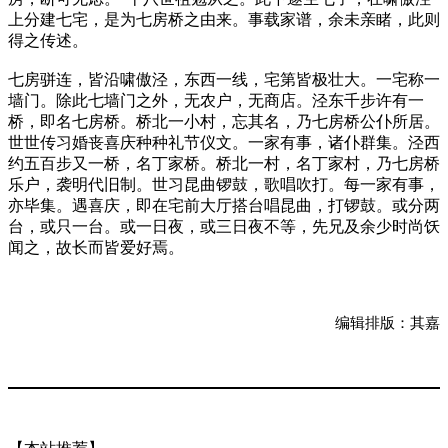
上分建七宅，是为七房桥之由来。事载家谱，余未亲睹，此则
得之传述。
七房骈连，皆沿啸傲泾，东西一线，宅第皆极壮大。一宅称一
墙门。除此七墙门之外，无农户，无商店。泾东千步许有一
桥，即名七房桥。桥北一小村，忘其名，乃七房桥公仆所居。
世世传习婚丧喜庆种种礼节仪文。一家有事，诸仆群集。泾西
约五百步又一桥，名丁家桥。桥北一村，名丁家村，乃七房桥
乐户，袭明代旧制。世习昆曲锣鼓，歌唱吹打。每一家有事，
亦毕集。遇喜庆，即在宅前大厅搭台唱昆曲，打锣鼓。或分两
台，或只一台。或一日夜，或三日夜不等，先兄及余少时尚饫
闻之，故长而皆爱好焉。
编辑排版：其嘉