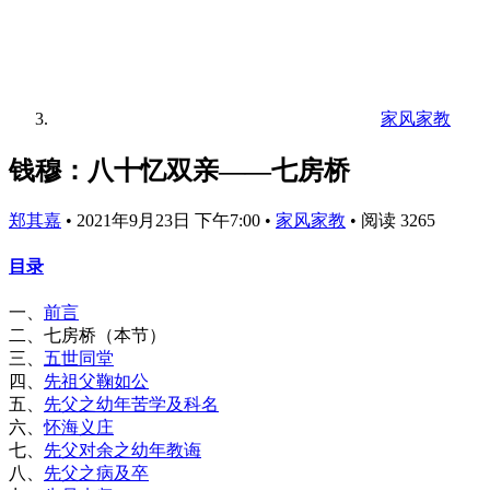
家风家教
钱穆：八十忆双亲——七房桥
郑其嘉
•
2021年9月23日 下午7:00
•
家风家教
•
阅读 3265
目录
一、
前言
二、七房桥（本节）
三、
五世同堂
四、
先祖父鞠如公
五、
先父之幼年苦学及科名
六、
怀海义庄
七、
先父对余之幼年教诲
八、
先父之病及卒