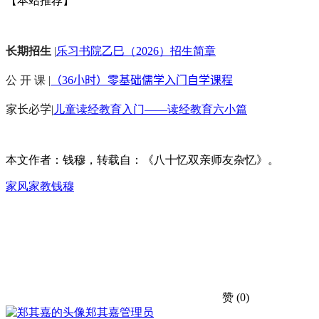
【本站推荐】
长期招生
|
乐习书院乙巳（2026）招生简章
公 开 课 |
（36小时）零基础儒学入门自学课程
家长必学
|
儿童读经教育入门——读经教育六小篇
本文作者：钱穆，转载自：《八十忆双亲师友杂忆》。
家风家教
钱穆
赞
(0)
郑其嘉
管理员