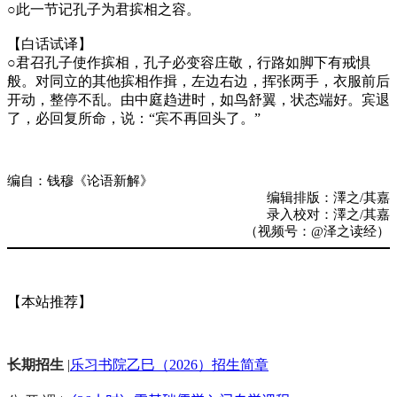
○
此一节记孔子为君摈相之容。
【白话试译】
○
君召孔子使作摈相，孔子必变容庄敬，行路如脚下有戒惧
般。对同立的其他摈相作揖，左边右边，挥张两手，衣服前后
开动，整停不乱。由中庭趋进时，如鸟舒翼，状态端好。宾退
了，必回复所命，说：“宾不再回头了。”
编自：钱穆《论语新解》
编辑排版：澤之/其嘉
录入校对：澤之/其嘉
（视频号：@泽之读经）
【本站推荐】
长期招生
|
乐习书院乙巳（2026）招生简章