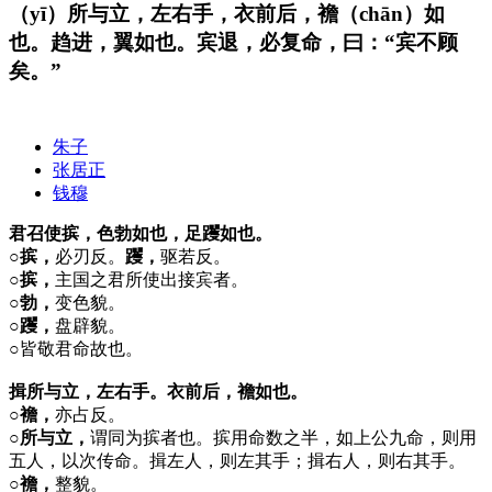
（yī）所与立，左右手，衣前后，襜（chān）如
也。趋进，翼如也。宾退，必复命，曰：“宾不顾
矣。”
朱子
张居正
钱穆
君召使摈，色勃如也，足躩如也。
○摈，
必刃反。
躩，
驱若反。
○摈，
主国之君所使出接宾者。
○勃，
变色貌。
○躩，
盘辟貌。
○
皆敬君命故也。
揖所与立，左右手。衣前后，襜如也。
○襜，
亦占反。
○所与立，
谓同为摈者也。摈用命数之半，如上公九命，则用
五人，以次传命。揖左人，则左其手；揖右人，则右其手。
○襜，
整貌。