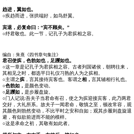
趋进，翼如也。
○
疾趋而进，张拱端好，如鸟舒翼。
宾退，必复命曰：“宾不顾矣。”
○
纾君敬也。此一节，记孔子为君摈相之容。
编自：朱熹《四书章句集注》
君召使摈，色勃如也，足躩如也。
○
这一章是记孔子为君摈相之容。古者列国诸侯，朝聘往来，
其相见之时，都选平日礼仪习熟的人为之摈相。
○
主谓之
摈
，言其接待宾客也。客谓之
相，
言其辅相行礼也。
○色勃如，
是颜色变动。
○足躩如，
是步履盘旋。
○
门人记说:吾夫子当君命有召，使之为摈迎接宾客，此乃两君
交好，大礼所系。故夫子一闻君命，敬慎之至，顿改常容，观
其颜色则勃然变动，不比平时之安和自如；观其步履则盘旋退
避，有似欲前进而不能的模样。
○
这是承命之初，其敬有如此者。