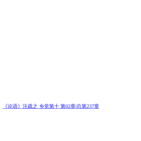
《论语》注疏之 乡党第十 第02章|总第237章