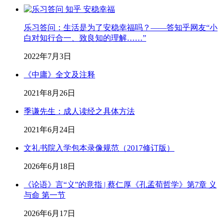
乐习答问：生活是为了安稳幸福吗？——答知乎网友“小
白对知行合一、致良知的理解……”
2022年7月3日
《中庸》全文及注释
2021年8月26日
季谦先生：成人读经之具体方法
2021年6月24日
文礼书院入学包本录像规范（2017修订版）
2026年6月18日
《论语》言“义”的意指 | 蔡仁厚《孔孟荀哲学》第7章 义
与命 第一节
2026年6月17日