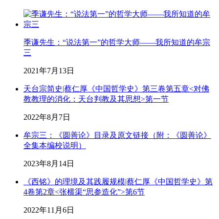
季谦先生：“说法第一”的哲学大师——我所知道的牟宗
三
2021年7月13日
天台宗简史|蔡仁厚《中国哲学史》第三卷第五章<对佛
教教理的消化：天台判教及其思想>第一节
2022年8月7日
牟宗三：《圆善论》目录及原文链接（附：《圆善论》
全集本编校说明）
2023年8月14日
《西铭》的理境及其践履规模|蔡仁厚《中国哲学史》第
4卷第2章<张横渠“思参造化”>第6节
2022年11月6日