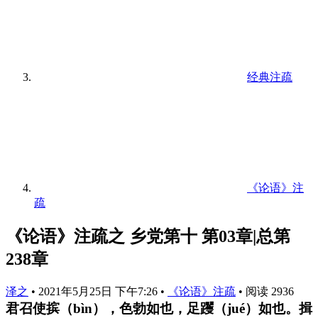
经典注疏
《论语》注
疏
《论语》注疏之 乡党第十 第03章|总第
238章
泽之
•
2021年5月25日 下午7:26
•
《论语》注疏
•
阅读 2936
君召使摈（bìn），色勃如也，足躩（jué）如也。揖