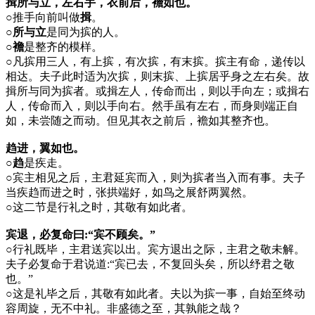
揖所与立，左右手，衣前后，襜如也。
○
推手向前叫做
揖
。
○所与立
是同为摈的人。
○襜
是整齐的模样。
○
凡摈用三人，有上摈，有次摈，有末摈。摈主有命，递传以
相达。夫子此时适为次摈，则末摈、上摈居乎身之左右矣。故
揖所与同为摈者。或揖左人，传命而出，则以手向左；或揖右
人，传命而入，则以手向右。然手虽有左右，而身则端正自
如，未尝随之而动。但见其衣之前后，襜如其整齐也。
趋进，翼如也。
○趋
是疾走。
○
宾主相见之后，主君延宾而入，则为摈者当入而有事。夫子
当疾趋而进之时，张拱端好，如鸟之展舒两翼然。
○
这二节是行礼之时，其敬有如此者。
宾退，必复命曰:“宾不顾矣。”
○
行礼既毕，主君送宾以出。宾方退出之际，主君之敬未解。
夫子必复命于君说道:“宾已去，不复回头矣，所以纾君之敬
也。”
○
这是礼毕之后，其敬有如此者。夫以为摈一事，自始至终动
容周旋，无不中礼。非盛德之至，其孰能之哉？