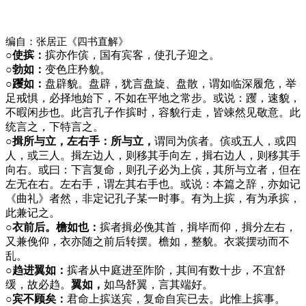
编自：张居正《四书直解》
○使摈：
摈亦作傧，国有宾客，使孔子迎之。
○勃如：
变色庄矜貌。
○躩如：
盘辟貌。盘辟，犹言盘旋、盘散，谓如临深履危，举
足戒惧，必择地始下，不如在平地之常步。或说：躩，速貌，
不暇闲步也。此言孔子作摈时，容貌行走，皆竦然见敬意。此
统言之，下特言之。
○揖所与立，左右手：所与立，
谓同为傧者。傧或五人，或四
人，或三人。揖左边人，则移其手向左，揖右边人，则移其手
向右。或曰：下言复命，则孔子必为上傧，其所与立者，但在
左无在右。左右手，谓左其右手也。或说：本篇之辞，亦如记
《曲礼》者然，非定记孔子某一时事。有为上摈，有为承摈，
此兼记之。
○衣前后。檐如也：
摈者揖必俛其首，揖毕而仰，揖分左右，
又兼俛仰，衣亦随之前后转摆。檐如，整貌。衣裳摆动而不
乱。
○趋进翼如：
摈者从中庭进至阼阶，其间有数十步，不宜舒
缓，故必趋。
翼如，
如鸟舒翼，言其端好。
○宾不顾矣：
君命上摈送宾，复命自宾已去。此惟上摈事。