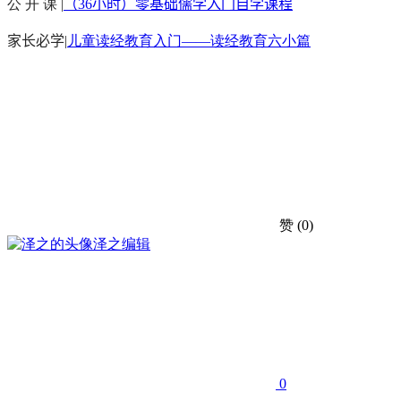
公 开 课 |
（36小时）零基础儒学入门自学课程
家长必学
|
儿童读经教育入门——读经教育六小篇
赞
(0)
泽之
编辑
0