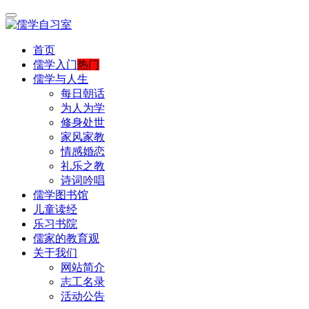
首页
儒学入门
热门
儒学与人生
每日朝话
为人为学
修身处世
家风家教
情感婚恋
礼乐之教
诗词吟唱
儒学图书馆
儿童读经
乐习书院
儒家的教育观
关于我们
网站简介
志工名录
活动公告