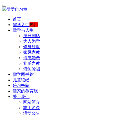
首页
儒学入门
热门
儒学与人生
每日朝话
为人为学
修身处世
家风家教
情感婚恋
礼乐之教
诗词吟唱
儒学图书馆
儿童读经
乐习书院
儒家的教育观
关于我们
网站简介
志工名录
活动公告