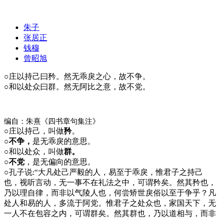
朱子
张居正
钱穆
曾昭旭
○
庄以持己曰矜。然无乖戾之心，故不争。
○
和以处众曰群。然无阿比之意，故不党。
编自：朱熹《四书章句集注》
○
庄以持己，叫做
矜
。
○不争，
是无乖戾的意思。
○
和以处众，叫做
群。
○不党
，是无偏向的意思。
○
孔子说
“大凡处己严毅的人，易至于乖戾，惟君子之持己
:
也，视听言动，无一事不在礼法之中，可谓矜矣。然其矜也，
乃以理自律，而非以气陵人也，何尝矫世戾俗以至于争乎？凡
处人和易的人，多流于阿党。惟君子之处众也，家国天下，无
一人不在包容之内，可谓群矣。然其群也，乃以道相与，而非