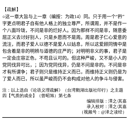
【疏解】
○这一章大旨与上一章（编按：为政
14
）同。只于用一个“矜”
字更点明君子自有他人格上的独立尊严，所谓周，并不是作一
个八面玲珑，不问是非的烂好人。因为那样不问是非，随意委
屈正义去讨好别人，只是乡愿而不是周。周是君子仁心爱意的
流注，而君子爱人以德不是爱人以姑息，所以这爱顾同情中是
包含着是非的明辨与道德的庄严的；对明明非义的事，君子是
一定会庄容正色，不苟且认可的。但这种严峻，又不是小人的
党同伐异可比，；因为党同伐异，仍是不问是非的。不问是非
才有所谓争；君子则只是维持正义而已，而维持正义则仍是为
了爱人而已，所以虽严峻而仍不会构成对他人的争斗与侵害。
注：以上选自《论语义理疏解》（台湾鹅湖出版社印行）之主题
四【气质的成全】（曾昭旭）第七条
编辑排版：澤之/其嘉
录入校对：澤之/其嘉
（视频号：@泽之读经）