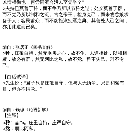
以情相徇也，何尝同流合污以至党乎？”
○
夫持已莫善于矜，而不争乃所以节矜之过；处众莫善于群，
而不党乃所以制和之流。古之帝王，检身克己，而未尝忿嫉求
备于人；容民蓄众，而不废旌淑别慝之典。其善处人己之间，
亦用此道而已矣。
编自：张居正《四书直解》
○矜，
庄敬自持，然无乖戾之心，故不争。以道相处，以和相
聚，故必有群，然无阿比之私，故不党。矜不失己。群不专
己。
【白话试译】
○
先生说：“君子只是庄敬自守，但与人无所争。只是和聚有
群，但亦不结党。”
编自：钱穆《论语新解》
【注释】
○
矜
：音
jīn
。庄重自持，庄严自守。
○
党
：朋比阿私。