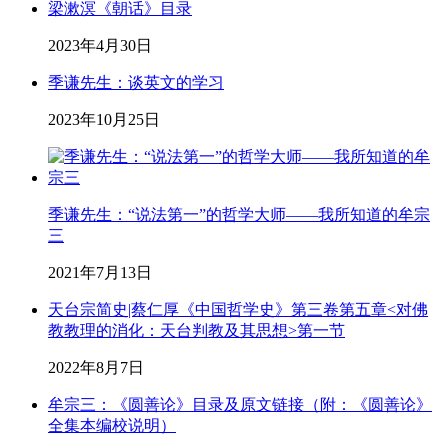
梁漱溟《朝话》目录
2023年4月30日
季谦先生：谈英文的学习
2023年10月25日
季谦先生：“说法第一”的哲学大师——我所知道的牟宗
三
2021年7月13日
天台宗简史|蔡仁厚《中国哲学史》第三卷第五章<对佛
教教理的消化：天台判教及其思想>第一节
2022年8月7日
牟宗三：《圆善论》目录及原文链接（附：《圆善论》
全集本编校说明）