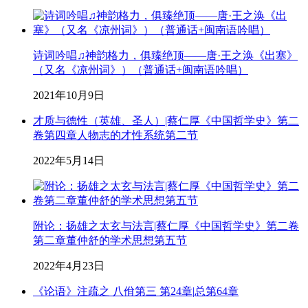
诗词吟唱♫神韵格力，俱臻绝顶——唐·王之涣《出塞》
（又名《凉州词》）（普通话+闽南语吟唱）
2021年10月9日
才质与德性（英雄、圣人）|蔡仁厚《中国哲学史》第二
卷第四章人物志的才性系统第二节
2022年5月14日
附论：扬雄之太玄与法言|蔡仁厚《中国哲学史》第二卷
第二章董仲舒的学术思想第五节
2022年4月23日
《论语》注疏之 八佾第三 第24章|总第64章