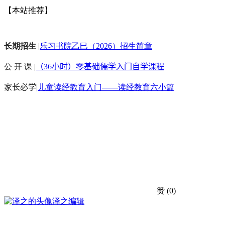
【本站推荐】
长期招生
|
乐习书院乙巳（2026）招生简章
公 开 课 |
（36小时）零基础儒学入门自学课程
家长必学
|
儿童读经教育入门——读经教育六小篇
赞
(0)
泽之
编辑