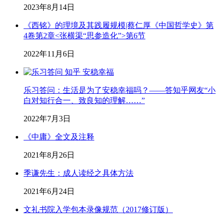
2023年8月14日
《西铭》的理境及其践履规模|蔡仁厚《中国哲学史》第
4卷第2章<张横渠“思参造化”>第6节
2022年11月6日
乐习答问：生活是为了安稳幸福吗？——答知乎网友“小
白对知行合一、致良知的理解……”
2022年7月3日
《中庸》全文及注释
2021年8月26日
季谦先生：成人读经之具体方法
2021年6月24日
文礼书院入学包本录像规范（2017修订版）