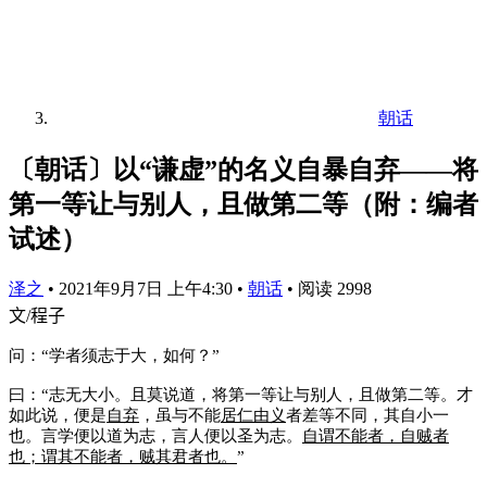
朝话
〔朝话〕以“谦虚”的名义自暴自弃——将
第一等让与别人，且做第二等（附：编者
试述）
泽之
•
2021年9月7日 上午4:30
•
朝话
•
阅读 2998
文
/
程子
问：“学者须志于大，如何？”
曰：“志无大小。且莫说道，将第一等让与别人，且做第二等。才
如此说，便是
自弃
，虽与不能
居仁由义
者差等不同，其自小一
也。言学便以道为志，言人便以圣为志。
自谓不能者，自贼者
也；谓其不能者，贼其君者也。
”