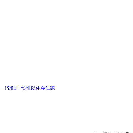
〔朝话〕愤悱以体会仁德