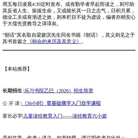
周五每日凌晨4:30定时发布。或有勤学者早起而读之，则可助
其反省人生、振拔生命，又或能长其一日之志气，日积月累，
德业工夫或有渐进之效，则本栏目不徒为虚设，编者亦稍安心
于大儒先贤教导之谆谆矣。
“朝话”其名取自梁簌溟先生同名书籍《朝话》，其义则见之于
其书首篇之
《朝会的来历及其意义》
。
【本站推荐】
长期招生
|
乐习书院乙巳（2026）招生简章
公 开 课 |
（36小时）零基础儒学入门自学课程
家长必学
|
儿童读经教育入门——读经教育六小篇
原创文章，作者：泽之，如若转载，请注明作者与出处：