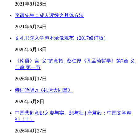
2021年8月26日
季谦先生：成人读经之具体方法
2021年6月24日
文礼书院入学包本录像规范（2017修订版）
2026年6月18日
《论语》言“义”的意指 | 蔡仁厚《孔孟荀哲学》第7章 义
与命 第一节
2026年6月17日
诗词吟唱♫《礼运大同篇》
2026年5月8日
中国悲剧意识之虚与实、悲与壮 | 唐君毅：中国文学精
神（十）
2026年4月27日