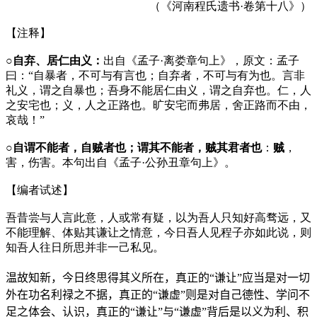
（《河南程氏遗书·卷第十八》）
【注释】
○
自弃、居仁由义：
出自《孟子·离娄章句上》，原文：孟子
曰：“自暴者，不可与有言也；自弃者，不可与有为也。言非
礼义，谓之自暴也；吾身不能居仁由义，谓之自弃也。仁，人
之安宅也；义，人之正路也。旷安宅而弗居，舍正路而不由，
哀哉！”
○
自谓不能者，自贼者也；谓其不能者，贼其君者也
：
贼
，
害，伤害。本句出自《孟子·公孙丑章句上》。
【编者试述】
吾昔尝与人言此意，人或常有疑，以为吾人只知好高骛远，又
不能理解、体贴其谦让之情意，今日吾人见程子亦如此说，则
知吾人往日所思并非一己私见。
温故知新，今日终思得其义所在，真正的“谦让
”
应当是对一切
外在功名利禄之不据，真正的“谦虚”则是对自己德性、学问不
足之体会、认识，真正的“谦让”与“谦虚”背后是以义为利、积