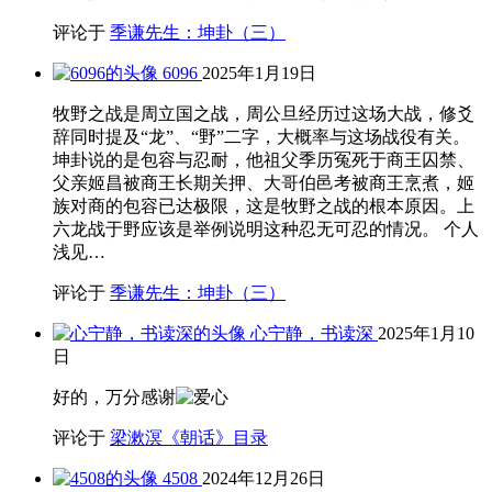
评论于
季谦先生：坤卦（三）
6096
2025年1月19日
牧野之战是周立国之战，周公旦经历过这场大战，修爻
辞同时提及“龙”、“野”二字，大概率与这场战役有关。
坤卦说的是包容与忍耐，他祖父季历冤死于商王囚禁、
父亲姬昌被商王长期关押、大哥伯邑考被商王烹煮，姬
族对商的包容已达极限，这是牧野之战的根本原因。上
六龙战于野应该是举例说明这种忍无可忍的情况。 个人
浅见…
评论于
季谦先生：坤卦（三）
心宁静，书读深
2025年1月10
日
好的，万分感谢
评论于
梁漱溟《朝话》目录
4508
2024年12月26日