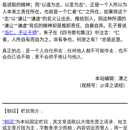
极进取的精神；而“以道为志、以圣为志”，正是一个人所以为
人本来之责任所在，也就是一个仁者“仁”之所在，如果将这个
“志”以“谦让”“谦虚”的名义让出去、推给别人，则这种所谓的
“谦让”“谦虚”背后的精神却是推卸责任、自暴自弃。孔子曾说
“
当仁，不让于师
”，朱子在《四书章句集注》中注言：“仁
者，人所自有而自为之，非有争也，何逊之有？”亦是此意。
真正的志，是一个人自任所在，任何他人都不可能夺走，也不
会自己说不能，更不会拱手推让与他人。
本站编辑：澤之
（视频号：
@
泽之读经）
【朝话】栏目简介：
“朝话”
为本站固定栏目，其文章选取以大儒先贤之语录、短文
或文章片段为主，字数务求少而精，内容切近而警人，周一至