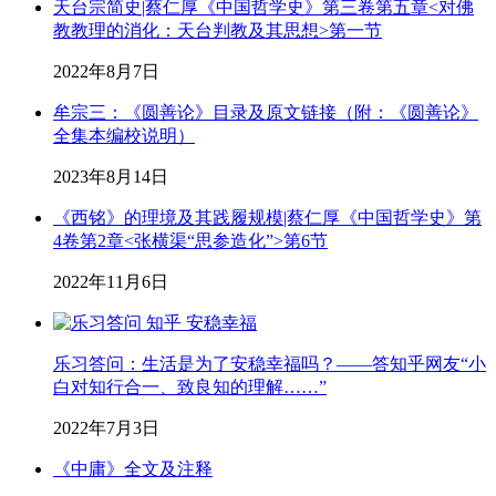
天台宗简史|蔡仁厚《中国哲学史》第三卷第五章<对佛
教教理的消化：天台判教及其思想>第一节
2022年8月7日
牟宗三：《圆善论》目录及原文链接（附：《圆善论》
全集本编校说明）
2023年8月14日
《西铭》的理境及其践履规模|蔡仁厚《中国哲学史》第
4卷第2章<张横渠“思参造化”>第6节
2022年11月6日
乐习答问：生活是为了安稳幸福吗？——答知乎网友“小
白对知行合一、致良知的理解……”
2022年7月3日
《中庸》全文及注释