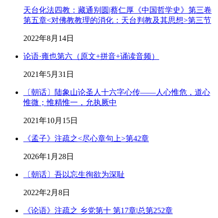
天台化法四教：藏通别圆|蔡仁厚《中国哲学史》第三卷
第五章<对佛教教理的消化：天台判教及其思想>第三节
2022年8月14日
论语·雍也第六（原文+拼音+诵读音频）
2021年5月31日
〔朝话〕陆象山论圣人十六字心传——人心惟危，道心
惟微；惟精惟一，允执厥中
2021年10月15日
《孟子》注疏之<尽心章句上>第42章
2026年1月28日
〔朝话〕吾以忘生徇欲为深耻
2022年2月8日
《论语》注疏之 乡党第十 第17章|总第252章