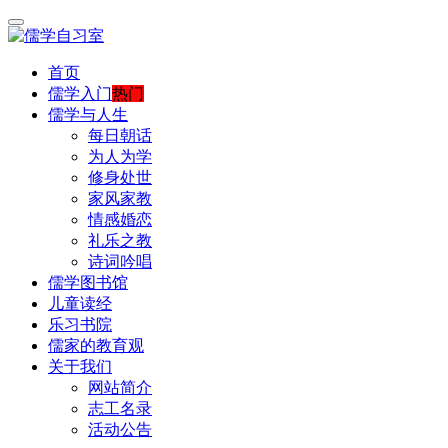
首页
儒学入门
热门
儒学与人生
每日朝话
为人为学
修身处世
家风家教
情感婚恋
礼乐之教
诗词吟唱
儒学图书馆
儿童读经
乐习书院
儒家的教育观
关于我们
网站简介
志工名录
活动公告