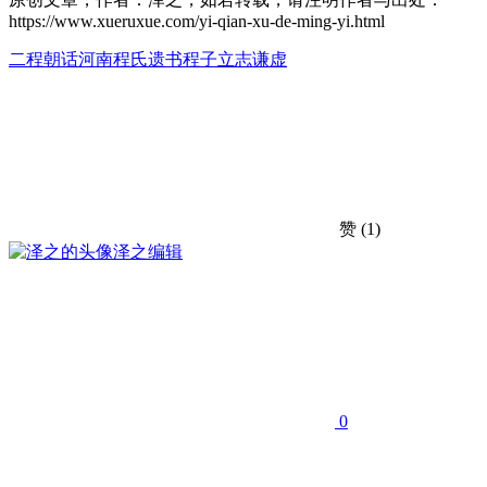
https://www.xueruxue.com/yi-qian-xu-de-ming-yi.html
二程
朝话
河南程氏遗书
程子
立志
谦虚
赞
(1)
泽之
编辑
0