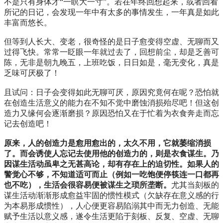
不是只有身体才“一瞑大一寸”。若在年终回想起来，或者回看
所记的日记，会发现一年中有太多的事情发生，一年真是如此
丰富而悠长。
但等到人长大、变老，很奇怪的是日子愈变得空虚、无聊而又
过得飞快。常常一眨眼一年就过去了，回想前尘，却是乏善可
陈，无非是朝九晚五，上班吃饭，日日如是，毫无变化，真是
乏味可厌极了！
且试问：日子会变得如此无聊可厌，原因究竟何在呢？恐怕就
在创造生活意义的能力在不知不觉中磨蚀消损殆尽吧！但这创
造力又缘何会逐渐磨损？原因恐怕又在于忙着为衣食奔走而忘
记去创造吧！
原来，人的创造力是愈用愈出的，太久不用，它就萎缩消损
了。而会诱使人忘记去使用他的创造力的，则是衣食谋生。乃
因谋生活动虽卑之无甚高论，却有存在上的迫切性。如果人的
警觉心不够，不知道适可而止（例如一吃饱便停筷连一口都再
也不吃），生活会很容易便被谋生之琐所垄断。
尤其当刻板的
谋生活动渐渐形成愈益牢固的惯性模式（欠缺存在意义感的行
为本易形成惯性），人心便更容易陷溺其中而无力创造、无能
赋予生活以意义感，遂令生活更陷于刻板、反复、空虚、无聊