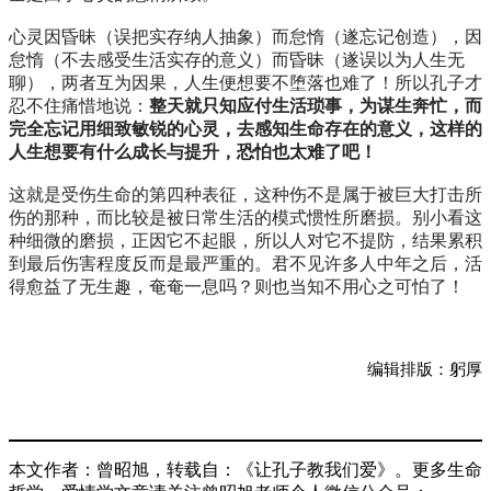
心灵因昏昧（误把实存纳人抽象）而怠惰（遂忘记创造），因
怠惰（不去感受生活实存的意义）而昏昧（遂误以为人生无
聊），两者互为因果，人生便想要不堕落也难了！所以孔子才
忍不住痛惜地说：
整天就只知应付生活琐事，为谋生奔忙，而
完全忘记用细致敏锐的心灵，去感知生命存在的意义，这样的
人生想要有什么成长与提升，恐怕也太难了吧！
这就是受伤生命的第四种表征，这种伤不是属于被巨大打击所
伤的那种，而比较是被日常生活的模式惯性所磨损。别小看这
种细微的磨损，正因它不起眼，所以人对它不提防，结果累积
到最后伤害程度反而是最严重的。君不见许多人中年之后，活
得愈益了无生趣，奄奄一息吗？则也当知不用心之可怕了！
编辑排版：躬厚
本文作者：曾昭旭，转载自：《让孔子教我们爱》。更多生命