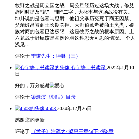
牧野之战是周立国之战，周公旦经历过这场大战，修爻
辞同时提及“龙”、“野”二字，大概率与这场战役有关。
坤卦说的是包容与忍耐，他祖父季历冤死于商王囚禁、
父亲姬昌被商王长期关押、大哥伯邑考被商王烹煮，姬
族对商的包容已达极限，这是牧野之战的根本原因。上
六龙战于野应该是举例说明这种忍无可忍的情况。 个人
浅见…
评论于
季谦先生：坤卦（三）
心宁静，书读深
2025年1月10
日
好的，万分感谢
评论于
梁漱溟《朝话》目录
4508
2024年12月26日
感谢您的更新
评论于
《孟子》注疏之<梁惠王章句下>第8章