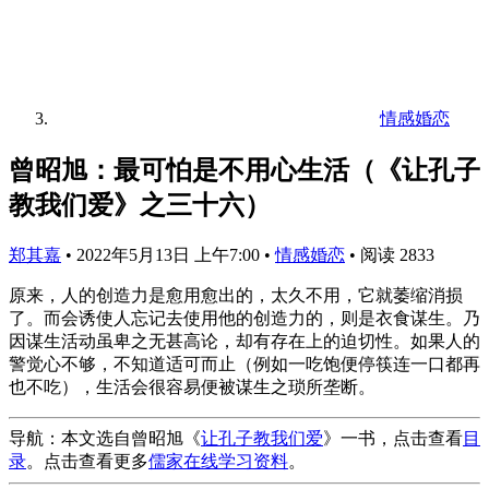
情感婚恋
曾昭旭：最可怕是不用心生活（《让孔子
教我们爱》之三十六）
郑其嘉
•
2022年5月13日 上午7:00
•
情感婚恋
•
阅读 2833
原来，人的创造力是愈用愈出的，太久不用，它就萎缩消损
了。而会诱使人忘记去使用他的创造力的，则是衣食谋生。乃
因谋生活动虽卑之无甚高论，却有存在上的迫切性。如果人的
警觉心不够，不知道适可而止（例如一吃饱便停筷连一口都再
也不吃），生活会很容易便被谋生之琐所垄断。
导航：本文选自曾昭旭《
让孔子教我们爱
》一书，点击查看
目
录
。点击查看更多
儒家在线学习资料
。