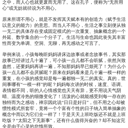
之中，而人心也就更废而无用了。这在孔子，便称为“无所用
心”或无妨就径说为不用心。
原来所谓不用心，就是不发挥其天赋本有的创造力（赋予生活
以意义的能力）的意思。而当人不用心，生活之事立刻便从独
一无二的具体存在变成固定模式的一次重复、抽象概念的一个
外延、数学集合的一个分子了。生活与生命也因此丧失其丰富
性而变为单调、空洞、无聊，再无感动之可言了。
举例来说，小孩每晚听妈妈讲床边故事或者念故事书，其实那
故事已经讲过几十遍了，可小孩一点儿都不会听腻，依然兴致
盎然，还要妈妈再讲一遍，不知那妈妈早已烦死了！为什么小
孩一点儿都不会厌腻呢？原来在妈妈看来是几十遍一模一样的
重复，在小孩的感觉却是每一遍都独一无二的真实。真的，世
间事哪有“一模一样”的呢？妈妈每次讲的时候，速度、语调、
表情都不同，听的人心情感觉也天天有异，更不用说天气阴
晴、温度冷热的细微变化了！活泼的心就能感受到每一存在的
独特而为之感动，禅宗因此说“日日是好日”，但不用之心却被
惯性模式所套牢，竟将一个个富有个性的日子纳入简单抽象的
概念中而以为它们全一样了！于是天天上班吃饭还不就是上班
吃饭？“太阳之下无新事”，还有什么值得兴奋的？却不知这完
全是由于心灵的怠惰所致。