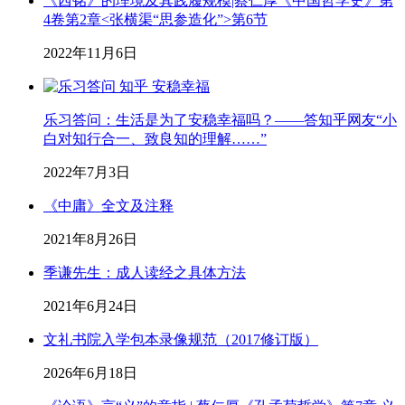
《西铭》的理境及其践履规模|蔡仁厚《中国哲学史》第
4卷第2章<张横渠“思参造化”>第6节
2022年11月6日
乐习答问：生活是为了安稳幸福吗？——答知乎网友“小
白对知行合一、致良知的理解……”
2022年7月3日
《中庸》全文及注释
2021年8月26日
季谦先生：成人读经之具体方法
2021年6月24日
文礼书院入学包本录像规范（2017修订版）
2026年6月18日