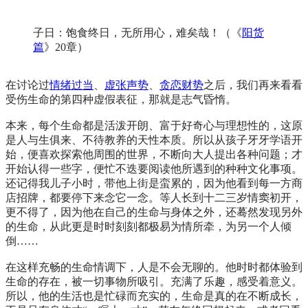
子日：饱食终日，无所用心，难矣哉！（《
阳货
篇
》20章）
在讨论过
情绪过当
、
虚张声势
、
贪恋财势
之后，我们再来看看
受伤生命的第四种虚假表征，那就是志气昏惰。
本来，每个生命都是活泼开朗、富于好奇心与理想性的，这原
是人与生俱来、不待教养的天性本质。所以从孩子牙牙学语开
始，便喜欢探索他周围的世界，不断向大人提出各种问题；才
开始认得一些字，便忙不迭要阅读他所遇到的种种文化事项。
还记得我儿子小时，带他上街是蛮累的，因为他看到每一方商
店招牌，都要停下来念它一念。等人长到十二三岁情窦初开，
更不得了，因为他在自己的生命与身体之外，还蓦然发现另外
的生命，从此更是时时刻刻都极易为情所牵，为另一个人倾
倒……
在这样充畅的生命情调下，人是不会无聊的。他时时都体验到
生命的存在，被一切事物所吸引。充满了乐趣，感受着意义。
所以，他的生活也是忙碌而充实的，生命是真的在不断成长，