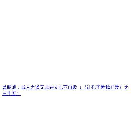
曾昭旭：成人之道无非在立志不自欺（《让孔子教我们爱》之
三十五）