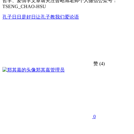
哲学、爱情学文章请关注曾昭旭老师个人微信公众号：
TSENG_CHAO-HSU
孔子
日日是好日
让孔子教我们爱
论语
赞
(4)
郑其嘉
管理员
0