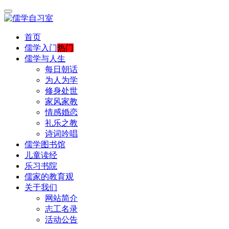
首页
儒学入门
热门
儒学与人生
每日朝话
为人为学
修身处世
家风家教
情感婚恋
礼乐之教
诗词吟唱
儒学图书馆
儿童读经
乐习书院
儒家的教育观
关于我们
网站简介
志工名录
活动公告