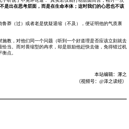
孔子听说了不免评论道：“其实若仅就行动层面而言，检讨一次
不是出在思考层面，而是在生命本体；这时我们的心思也不该
动鲁莽（过）或者老是犹疑退缩（不及），便证明他的气质禀
材施教，对他们同一个问题（听到一个好道理是否应该立刻就去
最恰当。而对畏缩型的冉求，却是鼓励他赶快去做，免得错过机
平衡点。
本站编辑：澤之
（视频号：
@
泽之读经）