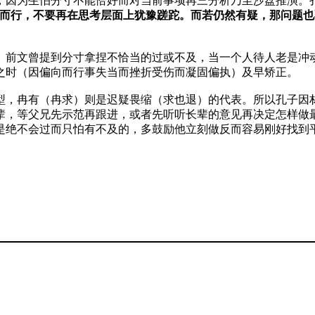
，因为生怕分寸不能恰好而对当前事项再三分析乃至沙盘推演。
而行，不要再在思考层面上犹豫蹉跎。而若仍然有疑，那问题也
。前文曾提到分寸拿捏不恰当的过或不及，当一个人待人老是冲
之时（因偏向而行事失当而挫折受伤而凝固偏执）及早矫正。
型，冉有（冉求）则是迟疑畏缩（求也退）的代表。所以孔子因
辈，等父兄先示范再跟进，或者先听听长辈的意见再决定怎样做
是绝不会过而只怕有不及的，多鼓励他立刻做反而容易刚好找到