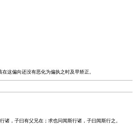
该在这偏向还没有恶化为偏执之时及早矫正。
行诸，子曰有父兄在；求也问闻斯行诸，子曰闻斯行之。