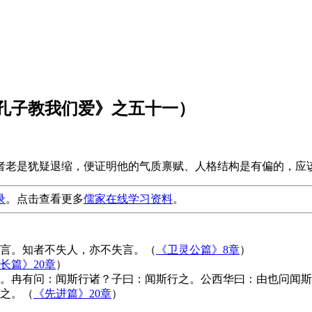
孔子教我们爱》之五十一）
者老是犹疑退缩，便证明他的气质禀赋、人格结构是有偏的，应
录
。点击查看更多
儒家在线学习资料
。
言。知者不失人，亦不失言。（
《卫灵公篇》8章
）
长篇》20章
）
。冉有问：闻斯行诸？子曰：闻斯行之。公西华曰：由也问闻斯
之。（
《先进篇》20章
）