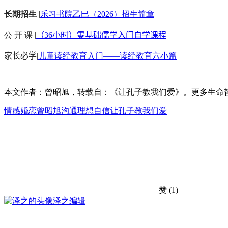
长期招生
|
乐习书院乙巳（2026）招生简章
公 开 课 |
（36小时）零基础儒学入门自学课程
家长必学
|
儿童读经教育入门——读经教育六小篇
本文作者：曾昭旭，转载自：《让孔子教我们爱》。更多生命哲学
情感婚恋
曾昭旭
沟通
理想
自信
让孔子教我们爱
赞
(1)
泽之
编辑