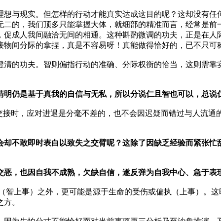
理想与现实。但怎样的行动才能真实达成这目的呢？这却没有任
无二的，我们顶多只能掌握大体，就细部的精准而言，经常是前
，促成人我间融洽无间的相通。这种斟酌微调的功夫，正是在人
接物间分际的拿捏，真是不容易呀！真能做得恰好的，已不只可
清的功夫。智则偏指行动的准确、分际权衡的恰当，这则需靠实
清明仍是基于真我的自信与无私，所以分说仁且智也可以，总说
人交接时，应对进退是分毫不差的，也不会因迟疑而错过与人流通
会却不敢即时表白以致失之交臂呢？这除了因缺乏经验而紧张忙
交恶，也因自我不成熟，欠缺自信，遂反弹为自我中心、急于表
足（智上事）之外，更可能是源于生命的受伤或偏执（上事）。这
之方。