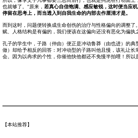
所以，像季文子凡事都要三思而后行，也就是拘泥在行动面上
也就够了。”原来，
若真心自信饱满、感应敏锐，这时便当应机
停留在思考上，而当透入到自我生命的内部去作厘清才是。
而到这时，问题便转换成生命创伤的治疗与性格偏向的调整了
赋、人格结构是有偏的，我们便该在这偏向还没有恶化为偏执
孔子的学生中，子路（仲由）便正是冲动鲁莽（由也进）的典
做）却给予相反的回答：对冲动型的子路叫他且慢，该礼让长
会。因为以冉求的个性，你催他快他都还不免慢半拍哩！所以
【本站推荐】