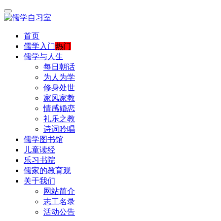
首页
儒学入门
热门
儒学与人生
每日朝话
为人为学
修身处世
家风家教
情感婚恋
礼乐之教
诗词吟唱
儒学图书馆
儿童读经
乐习书院
儒家的教育观
关于我们
网站简介
志工名录
活动公告