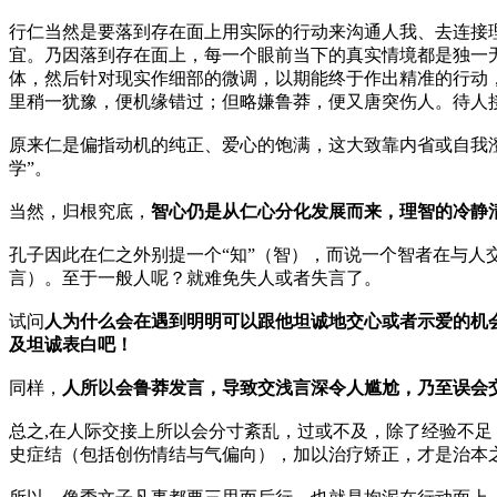
行仁当然是要落到存在面上用实际的行动来沟通人我、去连接
宜。乃因落到存在面上，每一个眼前当下的真实情境都是独一
体，然后针对现实作细部的微调，以期能终于作出精准的行动
里稍一犹豫，便机缘错过；但略嫌鲁莽，便又唐突伤人。待人
原来仁是偏指动机的纯正、爱心的饱满，这大致靠内省或自我澄
学”。
当然，归根究底，
智心仍是从仁心分化发展而来，理智的冷静
孔子因此在仁之外别提一个“知”（智），而说一个智者在与
言）。至于一般人呢？就难免失人或者失言了。
试问
人为什么会在遇到明明可以跟他坦诚地交心或者示爱的机
及坦诚表白吧！
同样，
人所以会鲁莽发言，导致交浅言深令人尴尬，乃至误会
总之,在人际交接上所以会分寸紊乱，过或不及，除了经验不
史症结（包括创伤情结与气偏向），加以治疗矫正，才是治本