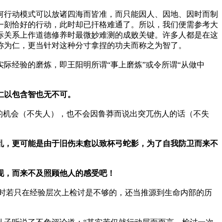
何行动模式可以放诸四海而皆准，而只能因人、因地、因时而制
一刻恰好的行动，此时却已扞格难通了。所以，我们便需参考大
际关系上作道德修养时最微妙难测的成败关键。许多人都是在这
称为仁，更当针对这种分寸拿捏的功夫而称之为智了。
际经验的磨炼，即王阳明所谓“事上磨炼”或令所谓“从做中
仁以包含智也无不可。
的机会（不失人），也不会因鲁莽而说出突兀伤人的话（不失
乱，更可能是由于旧伤未愈以致杯弓蛇影，为了自我防卫而来不
现，而来不及照顾他人的感受吧！
时若只在经验层次上检讨是不够的，还当推源到生命内部的历