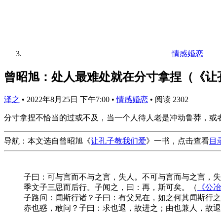
情感婚恋
曾昭旭：处人最难处就在分寸拿捏（《让
泽之
•
2022年8月25日 下午7:00
•
情感婚恋
•
阅读 2302
分寸拿捏不恰当的过或不及，当一个人待人老是冲动鲁莽，或
导航：本文选自曾昭旭《
让孔子教我们爱
》一书，点击查看
目
子曰：可与言而不与之言，失人。不可与言而与之言，失
季文子三思而后行。子闻之，曰：再，斯可矣。（
《公冶
子路问：闻斯行诸？子曰：有父兄在，如之何其闻斯行之
赤也惑，敢问？子曰：求也退，故进之；由也兼人，故退