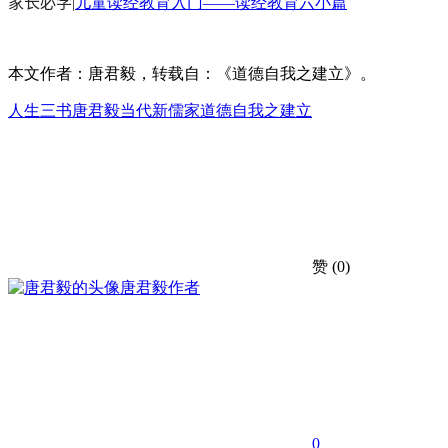
家长必学
|
儿童读经教育入门——读经教育六小篇
本文作者：唐君毅，转载自：《道德自我之建立》。
人生三书
唐君毅
当代新儒家
道德自我之建立
赞
(0)
唐君毅
作者
0