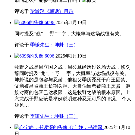
请问怎么样能参与编辑工作吗？
评论于
梁漱溟《朝话》目录
6096
2025年1月19日
同时提及“战”、“野”二字，大概率与这场战役有关。
评论于
季谦先生：坤卦（三）
6096
2025年1月19日
牧野之战是周立国之战，周公旦经历过这场大战，修爻
辞同时提及“龙”、“野”二字，大概率与这场战役有关。
坤卦说的是包容与忍耐，他祖父季历冤死于商王囚禁、
父亲姬昌被商王长期关押、大哥伯邑考被商王烹煮，姬
族对商的包容已达极限，这是牧野之战的根本原因。上
六龙战于野应该是举例说明这种忍无可忍的情况。 个人
浅见…
评论于
季谦先生：坤卦（三）
心宁静，书读深
2025年1月10
日