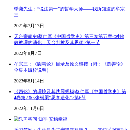
季谦先生：“说法第一”的哲学大师——我所知道的牟宗
三
2021年7月13日
天台宗简史|蔡仁厚《中国哲学史》第三卷第五章<对佛
教教理的消化：天台判教及其思想>第一节
2022年8月7日
牟宗三：《圆善论》目录及原文链接（附：《圆善论》
全集本编校说明）
2023年8月14日
《西铭》的理境及其践履规模|蔡仁厚《中国哲学史》第
4卷第2章<张横渠“思参造化”>第6节
2022年11月6日
乐习答问：生活是为了安稳幸福吗？——答知乎网友“小