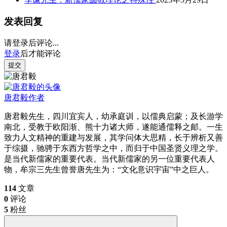
发表回复
请登录后评论...
登录
后才能评论
提交
唐君毅
作者
唐君毅先生，四川宜宾人，幼承庭训，以儒典启蒙；及长游学
南北，受教于欧阳渐、熊十力诸大师，遂能通儒释之邮。一生
致力人文精神的重建与发展，其学问体大思精，长于辨析又善
于综摄，驰骋于东西方哲学之中，而归于中国圣贤义理之学。
是当代新儒家的重要代表。当代新儒家的另一位重要代表人
物，牟宗三先生曾誉唐先生为：“文化意识宇宙”中之巨人。
114
文章
0
评论
5
粉丝