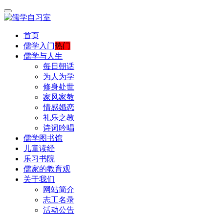
首页
儒学入门
热门
儒学与人生
每日朝话
为人为学
修身处世
家风家教
情感婚恋
礼乐之教
诗词吟唱
儒学图书馆
儿童读经
乐习书院
儒家的教育观
关于我们
网站简介
志工名录
活动公告