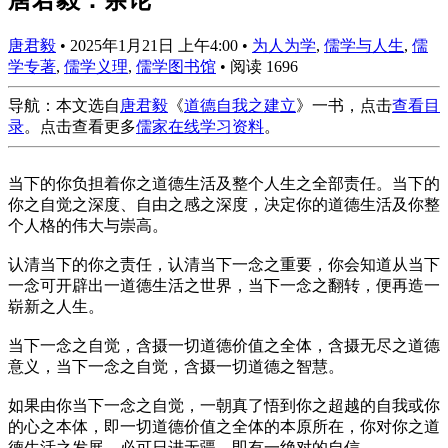
唐君毅
•
2025年1月21日 上午4:00
•
为人为学
,
儒学与人生
,
儒
学专著
,
儒学义理
,
儒学图书馆
•
阅读 1696
导航：本文选自
唐君毅
《
道德自我之建立
》一书，点击
查看目
录
。点击查看更多
儒家在线学习资料
。
当下的你负担着你之道德生活及整个人生之全部责任。当下的
你之自觉之深度、自由之感之深度，决定你的道德生活及你整
个人格的伟大与崇高。
认清当下的你之责任，认清当下一念之重要，你会知道从当下
一念可开辟出一道德生活之世界，当下一念之翻转，便再造一
崭新之人生。
当下一念之自觉，含摄一切道德价值之全体，含摄无尽之道德
意义，当下一念之自觉，含摄一切道德之智慧。
如果由你当下一念之自觉，一朝真了悟到你之超越的自我或你
的心之本体，即一切道德价值之全体的本原所在，你对你之道
德生活之发展，必可日进无疆，即有一绝对的自信。