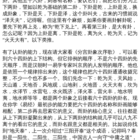
卦。其他五十六卦，则各有名称，要认它们，就把它们分为上
下两卦，譬如以乾为基础的第二卦，下卦是乾，上卦是兑，换
成卦象，下卦是天，下卦是泽，这个卦叫夫，古来的习惯就说
“泽天夫”，记得喔。但这里有个麻烦，如果你要画卦解卦呢，
要先下乾再上兑，称为“乾下兑上”。再看第三卦，是大有卦，
怎么记呢？因为上卦是离，下卦是乾，离为火，乾为天，记为
“火天大有”。以下类推。
有了认卦的能力，现在请大家看《分宫卦象次序歌》，可以看
到六十四卦的上下结构。但它排例的顺序，不是六十四卦的先
天顺序，而是汉朝时一易学专家叫京房的人发明的顺序。他也
是依照一个规律排出来的，这个规律也把六十四卦通通收摄完
整，不少一个也不多一个。我们先念一下：乾为天，天风始，
天山遁，天地否，风地观，山地剥，火地晋，火天大有，坎为
水，水泽节，水雷屯，水火既济，泽火革，雷火丰，地水明
夷，地水师等等，都是两个卦象之后接着六十四卦的卦名。现
在你学《易经》最初步的能力要把六十四卦的名称和卦画能够
相配，第二步再去思索它的意义。而卦的核心意义，往往都是
从上下两卦凝聚出来的，从上下两卦的结构就几乎可以八九不
离十的看出它的意义，而卦名跟意义都是相关的。比如说你找
到“地天泰”，上一次介绍过“三阳开泰”这个成语，记得吗？泰
卦是一阳生、二阳生、三阳生，中国古人一向守“中庸之道”，