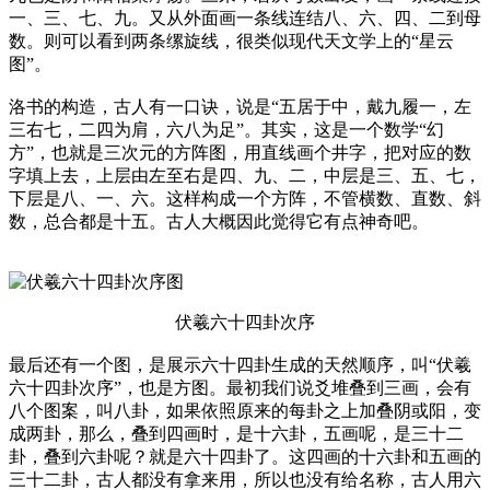
一、三、七、九。又从外面画一条线连结八、六、四、二到母
数。则可以看到两条缧旋线，很类似现代天文学上的“星云
图”。
洛书的构造，古人有一口诀，说是“五居于中，戴九履一，左
三右七，二四为肩，六八为足”。其实，这是一个数学“幻
方”，也就是三次元的方阵图，用直线画个井字，把对应的数
字填上去，上层由左至右是四、九、二，中层是三、五、七，
下层是八、一、六。这样构成一个方阵，不管横数、直数、斜
数，总合都是十五。古人大概因此觉得它有点神奇吧。
伏羲六十四卦次序
最后还有一个图，是展示六十四卦生成的天然顺序，叫“伏羲
六十四卦次序”，也是方图。最初我们说爻堆叠到三画，会有
八个图案，叫八卦，如果依照原来的每卦之上加叠阴或阳，变
成两卦，那么，叠到四画时，是十六卦，五画呢，是三十二
卦，叠到六卦呢？就是六十四卦了。这四画的十六卦和五画的
三十二卦，古人都没有拿来用，所以也没有给名称，古人用六