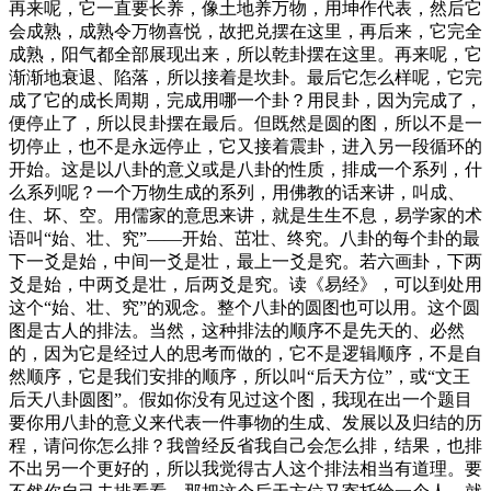
再来呢，它一直要长养，像土地养万物，用坤作代表，然后它
会成熟，成熟令万物喜悦，故把兑摆在这里，再后来，它完全
成熟，阳气都全部展现出来，所以乾卦摆在这里。再来呢，它
渐渐地衰退、陷落，所以接着是坎卦。最后它怎么样呢，它完
成了它的成长周期，完成用哪一个卦？用艮卦，因为完成了，
便停止了，所以艮卦摆在最后。但既然是圆的图，所以不是一
切停止，也不是永远停止，它又接着震卦，进入另一段循环的
开始。这是以八卦的意义或是八卦的性质，排成一个系列，什
么系列呢？一个万物生成的系列，用佛教的话来讲，叫成、
住、坏、空。用儒家的意思来讲，就是生生不息，易学家的术
语叫“始、壮、究”——开始、茁壮、终究。八卦的每个卦的最
下一爻是始，中间一爻是壮，最上一爻是究。若六画卦，下两
爻是始，中两爻是壮，后两爻是究。读《易经》，可以到处用
这个“始、壮、究”的观念。整个八卦的圆图也可以用。这个圆
图是古人的排法。当然，这种排法的顺序不是先天的、必然
的，因为它是经过人的思考而做的，它不是逻辑顺序，不是自
然顺序，它是我们安排的顺序，所以叫“后天方位”，或“文王
后天八卦圆图”。假如你没有见过这个图，我现在出一个题目
要你用八卦的意义来代表一件事物的生成、发展以及归结的历
程，请问你怎么排？我曾经反省我自己会怎么排，结果，也排
不出另一个更好的，所以我觉得古人这个排法相当有道理。要