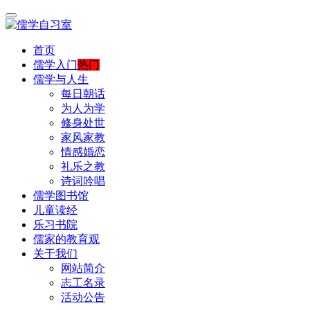
首页
儒学入门
热门
儒学与人生
每日朝话
为人为学
修身处世
家风家教
情感婚恋
礼乐之教
诗词吟唱
儒学图书馆
儿童读经
乐习书院
儒家的教育观
关于我们
网站简介
志工名录
活动公告