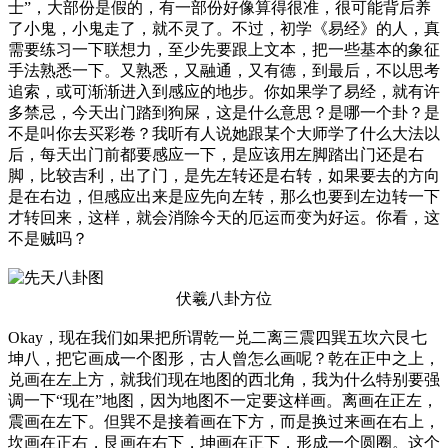
士”，大部份是假的，有一部份好像算得很准，很可能背后养
了小鬼，小鬼走了，就不灵了。不过，初学《易经》的人，真
需要练习一下联想力，至少先要跟上文本，把一些基本的象征
手法熟悉一下。又熟悉，又融通，又有德，到最后，不以思考
追索，或可渐渐进入到感应的地步。你如果学了易经，就有许
多禁忌，今天出门踏到狗屎，这是什么意思？是哪一个卦？是
不是叫你去买彩卷？我听有人说她跟某个大师学了什么大法以
后，每天出门前都要感应一下，是应该用左脚踏出门还是右
脚，比较吉利，出了门，是先左转还是右转，如果要去的方向
是在右边，但感应出来是应先向左转，那么也要到左边转一下
才转回来，这样，就会消除今天的厄运而变为好运。你看，这
不是贼吗？
伏羲八卦方位
Okay，现在我们如果把所谓乾一兑二离三震四巽五坎六艮七
坤八，把它画成一个图形，古人曾怎么画呢？乾在正中之上，
兑画在左上方，就我们现在地图的西北角，我为什么特别要强
调一下“现在”地图，因为地图不一定要这样画。离画在正左，
震画在左下。但巽不是接着画在下方，而是换过来画在右上，
坎画在正右，艮画在右下，坤画在正下，形成一个圆圈。这个