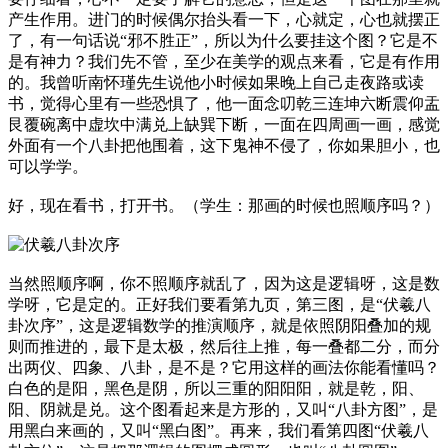
产生作用。进门的时候偶尔抬头看一下，心就定，心也就摆正
了，有一句话说“邪不胜正”，所以为什么要挂这个图？它是不
是有神力？我们先不管，至少在美学的观点来看，它是有作用
的。我曾听南怀瑾先生说他小时候如果晚上自己走夜路或读
书，觉得心里有一些恐惧了，他一面念叨乾三连坤六断震仰盂
艮覆碗离中虚坎中满兑上缺巽下断，一面在四周画一画，感觉
外面有一个八卦把他围着，这下鬼神不侵了，你如果胆小，也
可以学学。
好，现在看书，打开书。
（学生：那画的时候也照顺序吗？）
当然照顺序啊，你不照顺序就乱了，因为这是逻辑呀，这是数
学呀，它是定的。正好我们要看第九页，第三图，是“伏羲八
卦次序”，这是逻辑数学的推演顺序，就是依照阴阳叠加的规
则而推进的，最下是太极，然后往上推，每一叠都二分，而分
出两仪、四象、八卦，是不是？它用这样的画法你能看懂吗？
白色的是阳，黑色是阴，所以三重的阳阳阳，就是乾，阳、
阳、阴就是兑。这个图看起来是方形的，又叫“八卦方图”，是
用黑白来画的，又叫“黑白图”。再来，我们看第四图“伏羲八