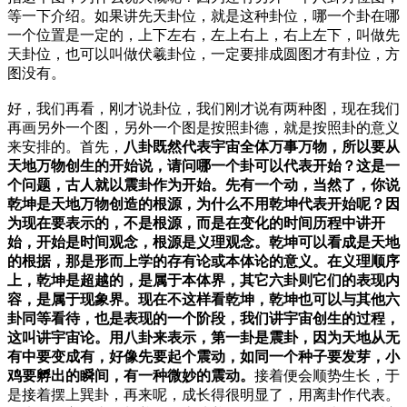
等一下介绍。如果讲先天卦位，就是这种卦位，哪一个卦在哪
一个位置是一定的，上下左右，左上右上，右上左下，叫做先
天卦位，也可以叫做伏羲卦位，一定要排成圆图才有卦位，方
图没有。
好，我们再看，刚才说卦位，我们刚才说有两种图，现在我们
再画另外一个图，另外一个图是按照卦德，就是按照卦的意义
来安排的。首先，
八卦既然代表宇宙全体万事万物，所以要从
天地万物创生的开始说，请问哪一个卦可以代表开始？这是一
个问题，古人就以震卦作为开始。先有一个动，当然了，你说
乾坤是天地万物创造的根源，为什么不用乾坤代表开始呢？因
为现在要表示的，不是根源，而是在变化的时间历程中讲开
始，开始是时间观念，根源是义理观念。乾坤可以看成是天地
的根据，那是形而上学的存有论或本体论的意义。在义理顺序
上，乾坤是超越的，是属于本体界，其它六卦则它们的表现内
容，是属于现象界。现在不这样看乾坤，乾坤也可以与其他六
卦同等看待，也是表现的一个阶段，我们讲宇宙创生的过程，
这叫讲宇宙论。用八卦来表示，第一卦是震卦，因为天地从无
有中要变成有，好像先要起个震动，如同一个种子要发芽，小
鸡要孵出的瞬间，有一种微妙的震动。
接着便会顺势生长，于
是接着摆上巽卦，再来呢，成长得很明显了，用离卦作代表。