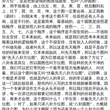
卦方位”，这是把那逻辑的图摆成圆形，也叫“八卦圆图”。
来，用手指着读，由上往左，乾、兑、离、震，然后翻到右
上，往下，巽、坎、艮、坤。这个图一定要会画，反正我教
《易经》，到期末考，非考这个图不可，但居然还有人不会
画，这是不行的。这是最简单、最基础的。这个圆图是按照逻
辑顺序，就是按照八卦生成的顺序，按照一、二、三、四、
五、六、七、八这个顺序，这个顺序是不假安排的——不借助
你去安排，它本来如此。本来如此，就是我们的思考本来就是
顺着这样的逻辑顺序，这个不假安排，没有加入人的经验，这
个叫做先验，或者叫先天，所以这是先天顺序，就是不是由于
你的经验来安排，它本来就如此，叫先天顺序，所以这个图叫
做“先天八卦方位图”。因为它摆成这个圆形，就有了方位了，
八卦各居其位，所以圆图也叫方位图。而这样的先天干净的
图，我们可以把它寄托给一个最早发现天地奥秘的人，叫伏
羲，所以这个图叫做又叫“伏羲先天八卦方位图”。记得啊，这
个都是术语呀，也就是内行人的常识，你的常识越多，你走入
这一门就比较容易，那些内行人写的文章你就能够看得懂。因
为一个专家讲话作文不会从头开始讲，所以我们现在开始从头
讲，每一次讲过的你都要记得清楚，而且看到的你就要会反
应，将来才会用。这个图叫什么？
（学生答：伏羲先天八卦方
位图。）
对了，如果只讲八卦方位图，或“八卦圆图”，大概就
指这个图，为什么说大概呢？因为还有另外一个八卦方位图，