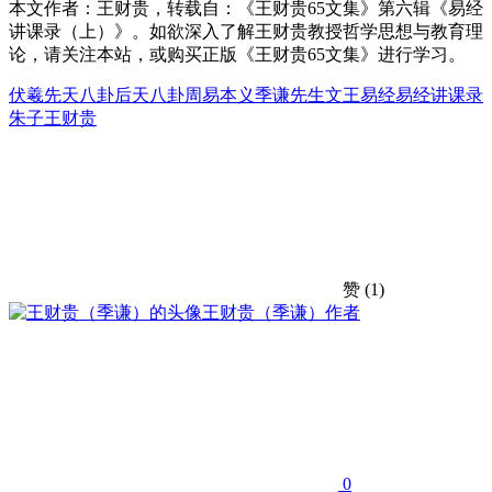
本文作者：王财贵，转载自：《王财贵65文集》第六辑《易经
讲课录（上）》。如欲深入了解王财贵教授哲学思想与教育理
论，请关注本站，或购买正版《王财贵65文集》进行学习。
伏羲
先天八卦
后天八卦
周易本义
季谦先生
文王
易经
易经讲课录
朱子
王财贵
赞
(1)
王财贵（季谦）
作者
0