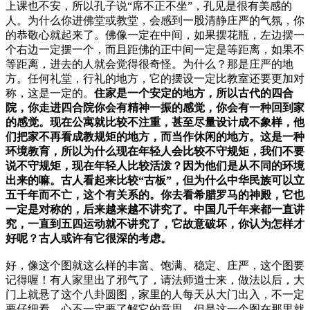
上课也不安，所以孔子说“席不正不坐”，孔见是很有美感的
人。为什么你进佛堂或教堂，会感到一股清静庄严的气氛，你
的恭敬心就起来了。佛像一定在中间，如果摆花瓶，左边摆一
个右边一定摆一个，而且距佛的正中间一定是等距离，如果不
等距离，进去的人就会觉得很奇怪。为什么？那是庄严的地
方。任何礼堂，行礼的地方，它的摆设一定比教室还要更加对
称，这是一定的。
住家是一个安定的地方，所以古代的四合
院，你走进四合院你会有精神一振的感觉，你会有一种回到家
的感觉。现在公寓就比较不注重，甚至尽量设计成不象样，他
们把家不再看成教规矩的地方，而当作休闲的地方。这是一种
环境教育，所以为什么现在年轻人会比较不守规矩，我们不要
说不守规矩，现在年轻人比较活泼？因为他们是从不同的环境
出来的嘛。古人看起来比较“古板”，但为什么中华民族可以立
五千年而不亡，这个有关系的。你去看希腊罗马的神殿，它也
一定是对称的，后来越来越不讲究了。中国几千年来都一直讲
究，一直到五四运动就不讲究了，它故意破坏，你认为怎样才
好呢？古人或许有它很深的考虑。
好，像这个图就这么样的丰富、饱满、稳定、庄严，这个图要
记得喔！有人家里出了邪气了，请法师道士来，做法以后，大
门上就悬了这个八卦圆图，家里的人每天从大门出入，不一定
要仔细看，心不一定要了解它的意思，但是这一个图在那里就