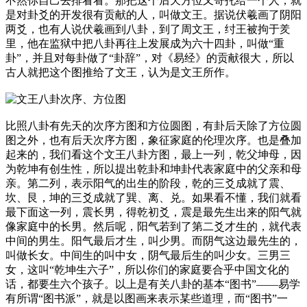
不然你自己去排看看。那把这个后天方位又寄托给一个人，就
是对卦爻的开发很有贡献的人，叫做文王。据说伏羲画了阴阳
两爻，也有人说伏羲画到八卦，到了周文王，纣王被拘于羑
里，他在监狱中把八卦再往上发展成为六十四卦，叫做“重
卦”，并且对每卦做了“卦辞”，对《易经》的贡献很大，所以
古人就把这个图推给了文王，认为是文王所作。
比照八卦有先天的次序方图和方位圆图，有卦后天除了方位圆
图之外，也有后天次序方图，象征家庭的伦理次序。也是叠加
起来的，我们看这个文王八卦方图，最上一列，乾父坤母，因
为乾坤有创生性，所以提出乾卦和坤卦代表家庭中的父亲和母
亲。第二列，表示阳气的出生的阶段，乾的三爻成就了震、
坎、艮，坤的三爻成就了巽、离、兑。如果看不懂，我们就看
最下面这一列，震长男，得乾初爻，震是最先生出来的阳气就
像家庭中的长男。然后呢，阳气若到了第二爻才生的，就代表
中间的男生。阳气最后才生，叫少男。而阴气这边最先生的，
叫做长女。中间生的叫中女，阴气最后生的叫少女。三男三
女，这叫“乾坤生六子”，所以你们的家庭要合乎中国文化的
话，都要生六个孩子。以上是有关八卦的基本“图书”——易学
有所谓“图书派”，就是以图画来表示某些道理，而“图书”一