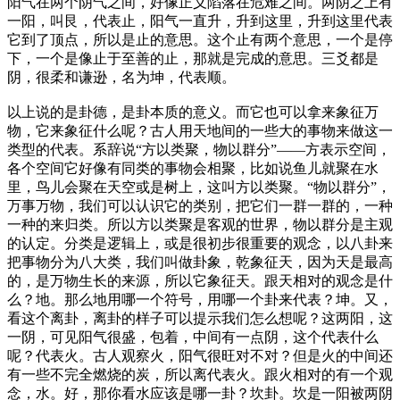
阳气在两个阴气之间，好像正义陷落在危难之间。两阴之上有
一阳，叫艮，代表止，阳气一直升，升到这里，升到这里代表
它到了顶点，所以是止的意思。这个止有两个意思，一个是停
下，一个是像止于至善的止，那就是完成的意思。三爻都是
阴，很柔和谦逊，名为坤，代表顺。
以上说的是卦德，是卦本质的意义。而它也可以拿来象征万
物，它来象征什么呢？古人用天地间的一些大的事物来做这一
类型的代表。系辞说“方以类聚，物以群分”——方表示空间，
各个空间它好像有同类的事物会相聚，比如说鱼儿就聚在水
里，鸟儿会聚在天空或是树上，这叫方以类聚。“物以群分”，
万事万物，我们可以认识它的类别，把它们一群一群的，一种
一种的来归类。所以方以类聚是客观的世界，物以群分是主观
的认定。分类是逻辑上，或是很初步很重要的观念，以八卦来
把事物分为八大类，我们叫做卦象，乾象征天，因为天是最高
的，是万物生长的来源，所以它象征天。跟天相对的观念是什
么？地。那么地用哪一个符号，用哪一个卦来代表？坤。又，
看这个离卦，离卦的样子可以提示我们怎么想呢？这两阳，这
一阴，可见阳气很盛，包着，中间有一点阴，这个代表什么
呢？代表火。古人观察火，阳气很旺对不对？但是火的中间还
有一些不完全燃烧的炭，所以离代表火。跟火相对的有一个观
念，水。好，那你看水应该是哪一卦？坎卦。坎是一阳被两阴