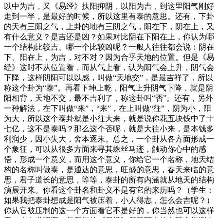
以中为吉，又《易经》扶阳抑阴，以阳为吉，到这里阳气刚好
走到一半，是最好的时候，所以这里有泰的意思。还有，下卦
的天有三阳之气，上卦的地有三阴之气，阳在下，阴在上，又
有什么意义？是吉还是凶？如果对比阴在下阳在上，你认为哪
一个结构比较吉、哪一个比较凶呢？一般人往往都会说：阴在
下、阳在上，为吉，对不对？因为合乎天地的位置。但是《易
经》这时不从位置看，而从气上看，认为阳气会上升，阴气会
下降，这样阴阳可以以感，叫做“天地交”，是最吉祥了，所以
称这个卦为“泰”。再看下坤上乾，阳气上升阴气下降，就是阴
阳相背，天地不交，最不吉利了，称这卦叫“否”。还有，另外
一种解法，在下叫做“来”，“来”，在上叫做“往”，阴为小，阳
为大，所以这个泰卦就是小往大来，就是说你花五块钱中了十
七亿，这不是泰吗？那么这个否呢，就是大往小来，是本钱多
利润少，因小失大，舍本逐末。总之，一个卦从各方面形成一
个象征，可以从很多方面来寻其蛛丝马迹，触动你心中的感
悟，形成一个意义，而用这个意义，你给它一个名称，地天结
构的名称叫做泰，是通达的意思，旺盛的意思，春天来临的意
思，君子道长的意思，等等，泰卦的所有内涵就从地天的结构
演展开来。你看这个卦名和卦义不是有它的来历吗？
（学生：
如果我把泰卦想成是阳气被压着，小人得志，怎么会吉呢？）
你从它被压制的这一个方面看它不是好的，你当然也可以这样