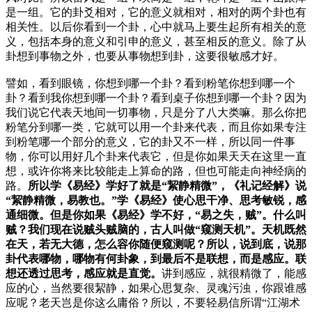
是一组。它的卦爻相对，它的意义就相对，相对的两个卦也有
相关性。以后你看到一个卦，心中就马上要生起所有相关的意
义，包括本身的意义和引申的意义，甚至相反的意义。除了从
卦想到事物之外，也要从事物想到卦，这要很敏感才好。
譬如，看到眼镜，你想到哪一个卦？看到粉笔你想到哪一个
卦？看到我你想到哪一个卦？看到桌子你想到哪一个卦？因为
我们说它代表天地间一切事物，只是分了八大类嘛。那么你把
粉笔分到哪一类，它就可以用一个卦来代表，而且你如果专注
到粉笔哪一个部分的意义，它的卦又不一样，所以同一件事
物，你可以用好几个卦来代表它，但是你如果天天在这里一直
想，或许你将来比较能走上算命的路，但也可能走向神经病的
路。
所以学《易经》学好了就是“絜静精微”，《礼记经解》说
“絜静精微，易教也。”学《易经》使心思干净、思考敏锐，感
通细微。但是你如果《易经》学不好，“易之失，贼”。什么叫
贼？我们现在说贼头贼脑的，古人叫做“窥测天机”。天机既然
在天，若无大德，怎么容你随便窥测呢？所以，说到底，说那
卦代表哪物，哪物有何卦象，到最后不是联想，而是感应。联
想还透过思考，感应就是直觉。
讲到感应，就很精微了，能感
应的心，当然要很絜静，如果心思复杂、灵魂污浊，你跟谁感
应呢？老天岂是你这么庸俗？所以，不要轻易信所谓“江湖术