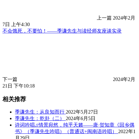
上一篇
2024年2月
7日 上午4:30
不会饿死，不要怕！——季谦先生与读经师友座谈实录
下一篇
2024年2月
21日 下午10:18
相关推荐
季谦先生：从良知而行
2022年5月27日
季谦先生：乾卦（二）
2024年6月5日
诗词吟唱♫情景宛然，纯乎天籁——唐·贺知章《回乡偶
书》（季谦先生吟唱）（普通话+闽南语吟唱）
2022年1
月29日