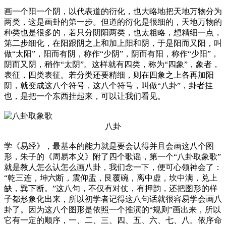
画一个阳一个阴，以代表道的衍化，也大略地把天地万物分为
两类，这是画卦的第一步。但道的衍化是很细的，天地万物的
种类也是很多的，若只分阴阳两类，也太粗略，想精细一点，
第二步细化，在阳跟阴之上和加上阳和阴，于是阳而又阳，叫
做“太阳”，阳而有阴，称作“少阴”，阴而有阳，称作“少阳”，
阴而又阴，稍作“太阴”。这样就有四类，称为“四象”，象者，
表征，四类表征。若分类还要精细，则在四象之上各再加阳
阴，就变成这八个符号，这八个符号，叫做“八卦”，卦者挂
也，是把一个东西挂起来，可以让我们看见。
八卦
学《易经》，最基本的能力就是要会认得并且会画这八个图
形，朱子的《周易本义》附了四个歌谣，第一个“八卦取象歌”
就是教人怎么认怎么画八卦，我们念一下，便可心领神会了：
“乾三连，坤六断，震仰盂，艮覆碗，离中虚，坎中满，兑上
缺，巽下断。”这八句，不仅有对仗，有押韵，还把图形的样
子都形象化出来，所以初学者记得这八句话就很容易学会画八
卦了。因为这八个图形是依照一个推演的“规则”画出来，所以
它有一定的顺序，一、二、三、四、五、六、七、八。依序命