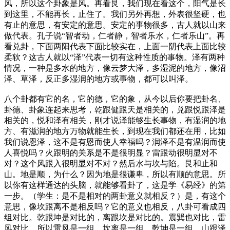
风，所以这个卦象是风。再看艮，我们现在看这个，阳气是长
到这里，不能再长，止住了。我们另外再想，外表很坚硬，也
有止的意思，有安定的意思。安定的事物很多，古人就以山来
做代表。孔子说“智者动，仁者静，智者乐水，仁者乐山”。再
看兑卦，下面两阳代表下面比较实在，上面一阴代表上面比较
柔软？这古人就以“泽”代表一切有这种性质的事物。泽有两种
情况，一种是多水的地方，像云梦大泽，多湿泥的地方，像沼
泽、草泽，反正多湿润的地方或事物，都可以叫泽。
八个卦都有它的名，它的德，它的象，从今以后你要把卦名、
卦德、卦象连起来思考，乾跟健跟天是相关的，兑跟悦跟泽是
相关的，悦和泽有相关，刚才说泽能够生长事物，有湿润的地
方、有滋润的地方万物就能生长，到现在我们都还在用，比如
我们说恩泽，这不是有恩而使人幸福吗？润泽不是有温润而使
人喜悦吗？火跟明的关系是不是很明显？雷跟动很明显对不
对？这个风跟入很明显对不对？然后水与坎与陷。艮和止和
山。地是顺，为什么？因为地是很谦卑，所以有顺的意思。所
以你有这样通达的头脑，就能够看卦了，这是学《易经》的第
一步。
（学生：是不是相对的两卦意义就相反？）
是，有这个
意思，像坎跟离不是相反吗？它的意义也相反，八卦可看成四
组对比。乾跟坤是对比的，离跟坎是对比的。震巽也对比，雷
风对比。所以雷风是一组，坎离是一组，乾坤是一组，山跟泽