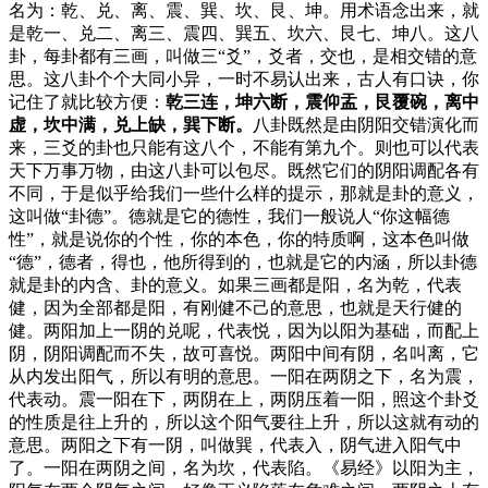
名为：乾、兑、离、震、巽、坎、艮、坤。用术语念出来，就
是乾一、兑二、离三、震四、巽五、坎六、艮七、坤八。这八
卦，每卦都有三画，叫做三“爻”，爻者，交也，是相交错的意
思。这八卦个个大同小异，一时不易认出来，古人有口诀，你
记住了就比较方便：
乾三连，坤六断，震仰盂，艮覆碗，离中
虚，坎中满，兑上缺，巽下断。
八卦既然是由阴阳交错演化而
来，三爻的卦也只能有这八个，不能有第九个。则也可以代表
天下万事万物，由这八卦可以包尽。既然它们的阴阳调配各有
不同，于是似乎给我们一些什么样的提示，那就是卦的意义，
这叫做“卦德”。德就是它的德性，我们一般说人“你这幅德
性”，就是说你的个性，你的本色，你的特质啊，这本色叫做
“德”，德者，得也，他所得到的，也就是它的内涵，所以卦德
就是卦的内含、卦的意义。如果三画都是阳，名为乾，代表
健，因为全部都是阳，有刚健不己的意思，也就是天行健的
健。两阳加上一阴的兑呢，代表悦，因为以阳为基础，而配上
阴，阴阳调配而不失，故可喜悦。两阳中间有阴，名叫离，它
从内发出阳气，所以有明的意思。一阳在两阴之下，名为震，
代表动。震一阳在下，两阴在上，两阴压着一阳，照这个卦爻
的性质是往上升的，所以这个阳气要往上升，所以这就有动的
意思。两阳之下有一阴，叫做巽，代表入，阴气进入阳气中
了。一阳在两阴之间，名为坎，代表陷。《易经》以阳为主，