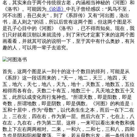
名，其实来自于两个传统很古老，内涵相当神秘的《河图》和
《洛书》。可能因为
《论语》
中孔子曾经感叹：“凤鸟不至，
河不出图，吾已矣夫”，到了《系辞传》又有“河出图，洛出
书，圣人则之”的话，所以后世有这两个图，但这两个图是不
是孔子心目中的《河图》《洛书》，已不得而知矣。现在，我
们只好就着汉朝以来就流传，到了宋代才定案下来的这两个图
画看看，并就其可说的说明一下，至于其中有什么奥妙，有兴
趣的人，可以用一辈子去追究。
首先，这两个图是从一到十的这十个数目的排列，可能是从
《系辞》这一段话而来的，“天一，地二，天三，地四，天
五，地六，天七，地八，天九，地十，天数五，地数五，五位
相得而各有合。天数二十有五，地数三十，凡天地之数五十又
五，此所以成变化而行鬼神也。”所谓天数，即是阳数，即是
奇数，所谓地数，即是阴数，即是偶数。《河图》的构造是：
五和十居中，作为“母数”，以代表生生之本，而后一在下二在
上，三在左，四在右，作为第一层。然后六在下，七在上，八
在左，九在右，作为第二层。这样，一来可以看出来奇数和偶
数上下左右两两相对。二来，一和六，二和七，三和八，四和
九也是阴和阳相聚摩荡。三来，若从母数出发，画一条线连接