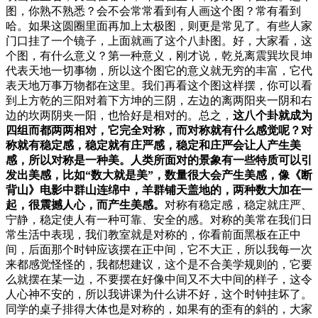
图，你熟不熟悉？会不会常常看到有人画这个图？常有看到
哈。如果这圆圈里面再加上太极图，则更是常见了。有些人家
门口挂了一个镜子，上面就画了这个八卦图。好，大家看，这
个图，有什么意义？第一种意义，刚才说，乾兑离震巽坎艮坤
代表天地一切事物，所以这个图它的意义就无穷的丰富，它代
表天地万事万物都在这里。我们再看这个图这样摆，你可以看
到上方乾的三阳对着下方坤的三阴，左边的离两阳夹一阴和右
边的坎两阴夹一阳，也恰好是相对的。总之，
这八个卦就成为
四组而都两两相对，它完全对称，而对称就有什么感觉呢？对
称就有稳定感，稳定就有庄严感，稳定和庄严会让人产生美
感，所以对称是一种美。人类所面对的景象有一些特质可以引
发出美感，比如“数大就是美”，数量很大会产生美感，像《断
背山》电影中群山连绵中，羊群铺天盖地的，两种数大加在一
起，很震撼人心，而产生美感。
对称有稳定感，稳定就庄严、
宁静，稳定使人有一种可靠、安全的感。对称的美常在我们日
常生活中表现，我们教室就是对称的，你看前面黑板在正中
间，后面那个时钟应该摆在正中间，它不大正，所以我每一次
来都感觉怪怪的，我都想建议，这个是不合美学规则的，它要
么就摆在某一边，不要摆在好像中间又不大中间的样子，这令
人心神不安的，所以我讲课为什么讲不好，这个时钟挂坏了。
同学的桌子排得大体也是对称的，如果有的歪有的斜的，大家