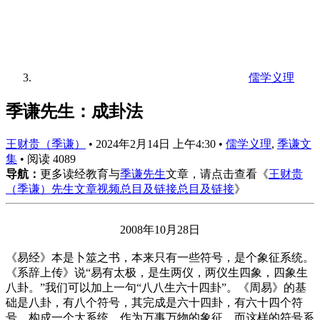
儒学义理
季谦先生：成卦法
王财贵（季谦）
•
2024年2月14日 上午4:30
•
儒学义理
,
季谦文
集
•
阅读 4089
导航：
更多读经教育与
季谦先生
文章，请点击查看《
王财贵
（季谦）先生文章视频总目及链接总目及链接
》
2008年10月28日
《易经》本是卜筮之书，本来只有一些符号，是个象征系统。
《系辞上传》说“易有太极，是生两仪，两仪生四象，四象生
八卦。”我们可以加上一句“八八生六十四卦”。《周易》的基
础是八卦，有八个符号，其完成是六十四卦，有六十四个符
号，构成一个大系统，作为万事万物的象征。而这样的符号系