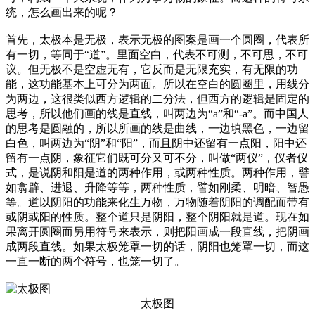
统，怎么画出来的呢？
首先，太极本是无极，表示无极的图案是画一个圆圈，代表所
有一切，等同于“道”。里面空白，代表不可测，不可思，不可
议。但无极不是空虚无有，它反而是无限充实，有无限的功
能，这功能基本上可分为两面。所以在空白的圆圈里，用线分
为两边，这很类似西方逻辑的二分法，但西方的逻辑是固定的
思考，所以他们画的线是直线，叫两边为“a”和“-a”。而中国人
的思考是圆融的，所以所画的线是曲线，一边填黑色，一边留
白色，叫两边为“阴”和“阳”，而且阴中还留有一点阳，阳中还
留有一点阴，象征它们既可分又可不分，叫做“两仪”，仪者仪
式，是说阴和阳是道的两种作用，或两种性质。两种作用，譬
如翕辟、进退、升降等等，两种性质，譬如刚柔、明暗、智愚
等。道以阴阳的功能来化生万物，万物随着阴阳的调配而带有
或阴或阳的性质。整个道只是阴阳，整个阴阳就是道。现在如
果离开圆圈而另用符号来表示，则把阳画成一段直线，把阴画
成两段直线。如果太极笼罩一切的话，阴阳也笼罩一切，而这
一直一断的两个符号，也笼一切了。
太极图