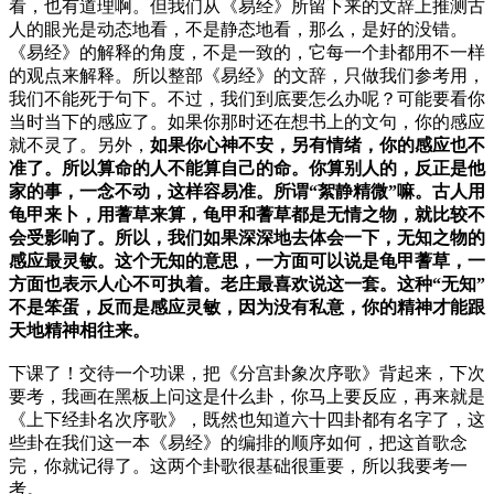
看，也有道理啊。但我们从《易经》所留下来的文辞上推测古
人的眼光是动态地看，不是静态地看，那么，是好的没错。
《易经》的解释的角度，不是一致的，它每一个卦都用不一样
的观点来解释。所以整部《易经》的文辞，只做我们参考用，
我们不能死于句下。不过，我们到底要怎么办呢？可能要看你
当时当下的感应了。如果你那时还在想书上的文句，你的感应
就不灵了。另外，
如果你心神不安，另有情绪，你的感应也不
准了。所以算命的人不能算自己的命。你算别人的，反正是他
家的事，一念不动，这样容易准。所谓“絮静精微”嘛。古人用
龟甲来卜，用蓍草来算，龟甲和蓍草都是无情之物，就比较不
会受影响了。所以，我们如果深深地去体会一下，无知之物的
感应最灵敏。这个无知的意思，一方面可以说是龟甲蓍草，一
方面也表示人心不可执着。老庄最喜欢说这一套。这种“无知”
不是笨蛋，反而是感应灵敏，因为没有私意，你的精神才能跟
天地精神相往来。
下课了！交待一个功课，把《分宫卦象次序歌》背起来，下次
要考，我画在黑板上问这是什么卦，你马上要反应，再来就是
《上下经卦名次序歌》，既然也知道六十四卦都有名字了，这
些卦在我们这一本《易经》的编排的顺序如何，把这首歌念
完，你就记得了。这两个卦歌很基础很重要，所以我要考一
考。