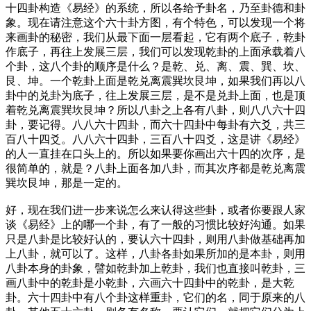
十四卦构造《易经》的系统，所以各给予卦名，乃至卦德和卦
象。现在请注意这个六十卦方图，有个特色，可以发现一个将
来画卦的秘密，我们从最下面一层看起，它有两个底子，乾卦
作底子，再往上发展三层，我们可以发现乾卦的上面承载着八
个卦，这八个卦的顺序是什么？是乾、兑、离、震、巽、坎、
艮、坤。一个乾卦上面是乾兑离震巽坎艮坤，如果我们再以八
卦中的兑卦为底子，往上发展三层，是不是兑卦上面，也是顶
着乾兑离震巽坎艮坤？所以八卦之上各有八卦，则八八六十四
卦，要记得。八八六十四卦，而六十四卦中每卦有六爻，共三
百八十四爻。八八六十四卦，三百八十四爻，这是讲《易经》
的人一直挂在口头上的。所以如果要你画出六十四的次序，是
很简单的，就是？八卦上面各加八卦，而其次序都是乾兑离震
巽坎艮坤，那是一定的。
好，现在我们进一步来说怎么来认得这些卦，或者你要跟人家
谈《易经》上的哪一个卦，有了一般的习惯比较好沟通。如果
只是八卦是比较好认的，要认六十四卦，则用八卦做基础再加
上八卦，就可以了。这样，八卦各卦如果所加的是本卦，则用
八卦本身的卦象，譬如乾卦加上乾卦，我们也直接叫乾卦，三
画八卦中的乾卦是小乾卦，六画六十四卦中的乾卦，是大乾
卦。六十四卦中有八个卦这样重卦，它们的名，同于原来的八