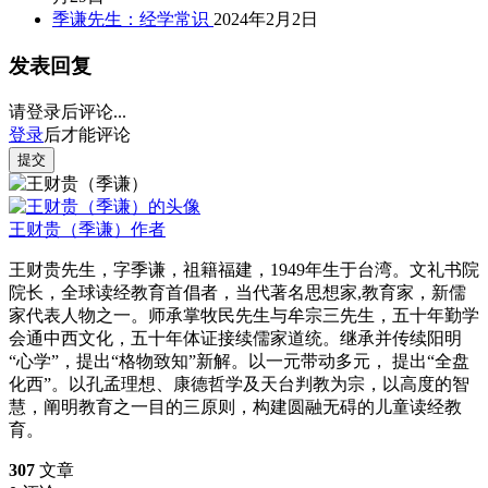
季谦先生：经学常识
2024年2月2日
发表回复
请登录后评论...
登录
后才能评论
提交
王财贵（季谦）
作者
王财贵先生，字季谦，祖籍福建，1949年生于台湾。文礼书院
院长，全球读经教育首倡者，当代著名思想家,教育家，新儒
家代表人物之一。师承掌牧民先生与牟宗三先生，五十年勤学
会通中西文化，五十年体证接续儒家道统。继承并传续阳明
“心学”，提出“格物致知”新解。以一元带动多元， 提出“全盘
化西”。以孔孟理想、康德哲学及天台判教为宗，以高度的智
慧，阐明教育之一目的三原则，构建圆融无碍的儿童读经教
育。
307
文章