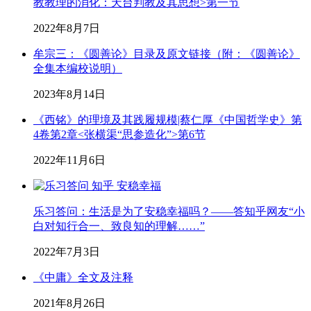
教教理的消化：天台判教及其思想>第一节
2022年8月7日
牟宗三：《圆善论》目录及原文链接（附：《圆善论》
全集本编校说明）
2023年8月14日
《西铭》的理境及其践履规模|蔡仁厚《中国哲学史》第
4卷第2章<张横渠“思参造化”>第6节
2022年11月6日
乐习答问：生活是为了安稳幸福吗？——答知乎网友“小
白对知行合一、致良知的理解……”
2022年7月3日
《中庸》全文及注释
2021年8月26日