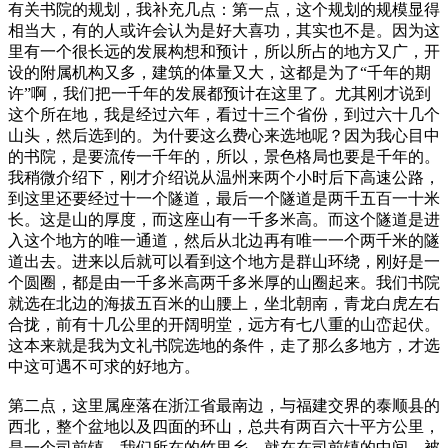
有关书院的规划，我补充几点：第一点，这个规划的规模显得
相当大，有的人或许会认为是好大喜功，其实也不是。因为这
里有一个很长远的发展构想和预计，所以所占的地方又广，开
设的附属机构又多，建筑的体量又大，这都是为了“千年的期
许”啊，我们把一千年的发展都预计在这里了。尤其刚才说到
这个所在地，我是经过六年，看过十三个省份，到过六十几个
山头，然后选到的。为什要这么费心来选地呢？因为我心目中
的书院，是要流传一千年的，所以，景色格局也要是千年的。
我稍微介绍下，刚才介绍说从温州来两个小时后下高速公路，
到这里还要经过十一个隧道，最后一个隧道是两千五百一十米
长。这是山的厚度，而这座山有一千多米高。而这个隧道是进
入这个地方的唯一通道，然后从北边再有唯一一个两千米的隧
道出去。进来以后就可以看到这个地方是群山环绕，刚好是一
个圆圈，都是由一千多米高两千多米厚的山圈起来。我们书院
就选在北边的海拔五百米的山腰上，坐北朝南，青龙白虎左右
合拢，前有十几公里的开阔明堂，远方有七八重的山峦起伏。
这本来就是我为文礼书院选地的条件，走了那么多地方，才选
中这可遇不可求的好地方。
第二点，这里属座落在浙江省最南边，与福建交界的泰顺县的
西北，整个盆地以及四面的环山，总共有两百六十平方公里，
是一个司前镇。我们所在的竹里乡，就在在司前镇的中间，被