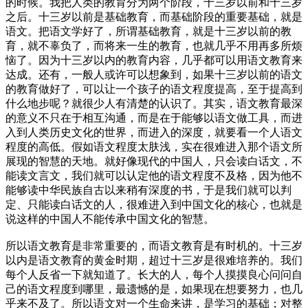
的时候。我把人类的教育分为两个阶段，十三岁以前和十三岁
之后。十三岁以前是基础教育，而基础阶段的重要基础，就是
语文。把语文学好了，所谓基础教育，就是十三岁以前的教
育，就不辜负了，而将来一生的教育，也就几乎不用再多所烦
恼了。因为十三岁以内的教育内容，几乎都可以用语文教育来
达成。还有，一般人或许可以想象到，如果十三岁以前的语文
的教育做好了，可以让一个孩子的语文程度提高，至于提高到
什么地步呢？就很少人有清楚的认识了。其实，语文教育最深
的意义不只在于相互沟通，而是在于能够以语文做工具，而进
入到人类历史文化的世界，而进入的深度，就要看一个人语文
程度的高低。假如语文程度太肤浅，实在很难进入那个语文所
展现的智慧的天地。就好像现代的中国人，只会读白话文，不
能读文言文，我们就可以认定他的语文程度不及格，因为他不
能够读中华民族自古以来稍有深度的书，于是我们就可以判
定、只能读白话文的人，很难进入到中国文化的核心，也就是
说这样的中国人不能传承中国文化的智慧。
所以语文教育是非常重要的，而语文教育是有时机的。十三岁
以内是语文教育的黄金时期，超过十三岁是很难培养的。我们
每个人反省一下就知道了。长大的人，每个人摸摸良心问问自
己的语文程度到哪里，最遗憾的是，如果现在想要努力，也几
乎来不及了。所以语文对一个生命来讲，是学习的基础；对整