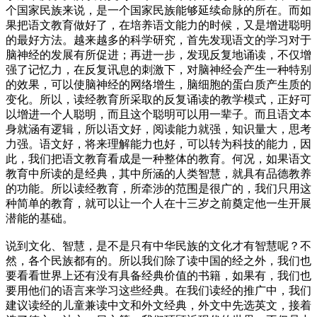
个国家民族来说，是一个国家民族能够延续命脉的所在。而如
果把语文教育做好了，在培养语文能力的时候，又是增进聪明
的最好方法。越来越多的科学研究，首先发现语文的学习对于
脑神经的发展有所促进；再进一步，发现反复地诵读，不仅增
强了记忆力，在反复讯息的刺激下，对脑神经会产生一种特别
的效果，可以使脑神经的网络增生，脑细胞的蛋白质产生质的
变化。所以，读经教育所采取的反复诵读的教学模式，正好可
以增进一个人聪明，而且这个聪明可以用一辈子。而且语文本
身就涵有逻辑，所以语文好，阅读能力就强，知识量大，思考
力强。语文好，将来理解能力也好，可以转为科技的能力，因
此，我们把语文教育看成是一种整体的教育。何况，如果语文
教育中所读的是经典，其中所涵的人类智慧，就具有品德教养
的功能。所以读经教育，所牵涉的范围是很广的，我们只用这
种简单的教育，就可以让一个人在十三岁之前奠定他一生开展
潜能的基础。
说到文化、智慧，是不是只有中华民族的文化才有智慧呢？不
然，各个民族都有的。所以我们除了读中国的经之外，我们也
要看看世界上还有没有具备经典价值的书籍，如果有，我们也
要用他们的语言来学习这些经典。在我们读经的推广中，我们
建议读经的儿童兼读中文和外文经典，外文中先选英文，接着