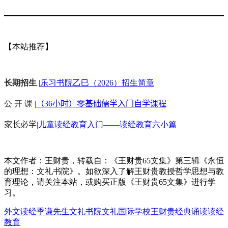
【本站推荐】
长期招生
|
乐习书院乙巳（2026）招生简章
公 开 课 |
（36小时）零基础儒学入门自学课程
家长必学
|
儿童读经教育入门——读经教育六小篇
本文作者：王财贵，转载自：《王财贵65文集》第三辑《永恒
的理想：文礼书院》。如欲深入了解王财贵教授哲学思想与教
育理论，请关注本站，或购买正版《王财贵65文集》进行学
习。
外文读经
季谦先生
文礼书院
文礼国际学校
王财贵
经典诵读
读经
教育