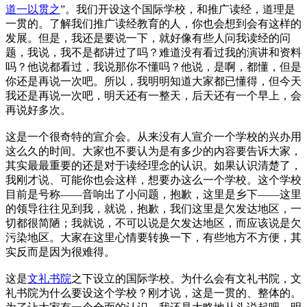
道一以贯之
”。我们开设这个国际学校，和推广读经，道理是
一贯的。了解我们推广读经教育的人，你也会想到会有这样的
发展。但是，我还是要说一下，就好像有些人问我读经的问
题，我说，我不是都讲过了吗？难道没有看过我的演讲和资料
吗？他说都看过，我说那你不懂吗？他说，是啊，都懂，但是
你还是再说一次吧。所以，我明明知道大家都已懂得，但今天
我还是再说一次吧，明天还有一整天，后天还有一个早上，会
再说好多次。
这是一个很奇特的宣介会。从来没有人宣介一个学校的兴办用
这么久的时间。大家也不要认为是有多少的内容要告诉大家，
其实最最重要的还是对于读经理念的认识。如果认识清楚了，
我刚才说、可能你也会这样，想要办这么一个学校。这个学校
目前是号称——音响出了小问题，抱歉，这里是乡下——这里
的领导往往见到我，就说，抱歉，我们这里是欠发达地区，一
切都很简陋；我就说，不可以说是欠发达地区，而应该说是欠
污染地区。大家在这里心情要转换一下，有些地方不方便，其
实反而是因为很难得。
这是
文礼书院
之下设立的国际学校。为什么会有文礼书院，文
礼书院为什么要设这个学校？刚才说，这是一贯的、整体的。