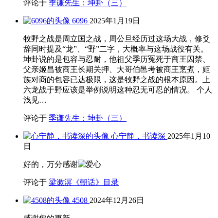
评论于
季谦先生：坤卦（三）
6096
2025年1月19日
牧野之战是周立国之战，周公旦经历过这场大战，修爻
辞同时提及“龙”、“野”二字，大概率与这场战役有关。
坤卦说的是包容与忍耐，他祖父季历冤死于商王囚禁、
父亲姬昌被商王长期关押、大哥伯邑考被商王烹煮，姬
族对商的包容已达极限，这是牧野之战的根本原因。上
六龙战于野应该是举例说明这种忍无可忍的情况。 个人
浅见…
评论于
季谦先生：坤卦（三）
心宁静，书读深
2025年1月10
日
好的，万分感谢
评论于
梁漱溟《朝话》目录
4508
2024年12月26日