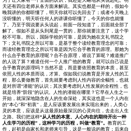
为了让大家有一个全面的认识，我还是大略地从头说起吧。明
天还有四位老师从各方面来解说。其实也都是一样的，假如今
晚我讲的你都听懂了，明天你就可以先回去了；或者今天晚上
没听懂的，明天听任何人的讲课你听懂了，今天的你也就懂
了。乃至于我说要从头说起，前面一段知道了，后面就全部了
解了。假如不是从头到尾是一贯的，那你就要注意了，这个学
校不可靠。所以，国际学校的可靠，是因为她在文礼书院之
下；文礼书院之所以可靠，是基于整个读经教育理念的可靠；
而读经教育理念之所以可靠是因为它合乎教育的原理。那她为
什么合乎教育的原理呢？合不合原理，谁说了算呢？难道推广
的人说了算？难道任何一个人推广他的教育，就可以自己说是
合乎教育的原理吗？当然不是，而是要依照教育的本质，甚至
依照人性的本质而说，才算。假如我们说教育是开发人性的工
程，那么要做教育，首先就要考虑到人性内容的全幅性，也就
是对所谓“潜能”的认识；其次要考虑到人性发展的全程性，也
就是培养“阶段”的认识。人性的潜能在哪里？它早在人生之一
开始，就深深地隐含在人的生命深处，其实这也是一个人内在
的“本心”和“初衷”，是人应该要发展出来实现出来的，人类心
灵的本意，应该是从这最原始最深沉的心灵向往，去走出人生
之路。我们把这样
“从人性的本意、人心内在的期待开出一种
人生学习的历程”，这种学习的历程，叫做“教育”。
教育的工
作，起初是由家长和老师来引导，这是一般说的教育；后来自