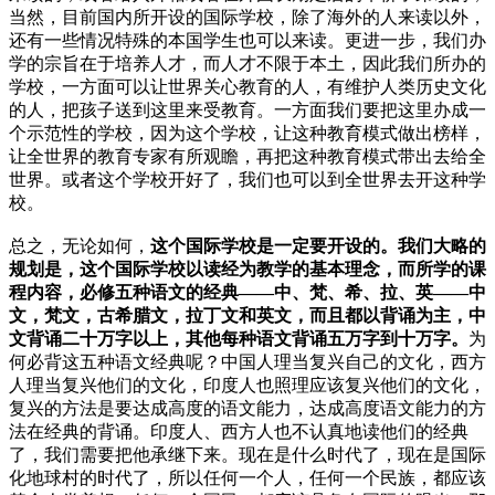
当然，目前国内所开设的国际学校，除了海外的人来读以外，
还有一些情况特殊的本国学生也可以来读。更进一步，我们办
学的宗旨在于培养人才，而人才不限于本土，因此我们所办的
学校，一方面可以让世界关心教育的人，有维护人类历史文化
的人，把孩子送到这里来受教育。一方面我们要把这里办成一
个示范性的学校，因为这个学校，让这种教育模式做出榜样，
让全世界的教育专家有所观瞻，再把这种教育模式带出去给全
世界。或者这个学校开好了，我们也可以到全世界去开这种学
校。
总之，无论如何，
这个国际学校是一定要开设的。我们大略的
规划是，这个国际学校以读经为教学的基本理念，而所学的课
程内容，必修五种语文的经典——中、梵、希、拉、英——中
文，梵文，古希腊文，拉丁文和英文，而且都以背诵为主，中
文背诵二十万字以上，其他每种语文背诵五万字到十万字。
为
何必背这五种语文经典呢？中国人理当复兴自己的文化，西方
人理当复兴他们的文化，印度人也照理应该复兴他们的文化，
复兴的方法是要达成高度的语文能力，达成高度语文能力的方
法在经典的背诵。印度人、西方人也不认真地读他们的经典
了，我们需要把他承继下来。现在是什么时代了，现在是国际
化地球村的时代了，所以任何一个人，任何一个民族，都应该