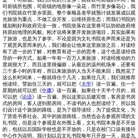
司前镇所包围，司前镇的地形像一朵花，而竹里乡像花心，我
们书院就在竹里乡里面。整个泰顺县老早就预计就发展成以观
光旅游为重点，不做工业开发，以维持原生态；而我们书院的
规划刚好和政府完全一致，书院坐落在这里将可以协助政府维
持原始地理的风貌。刚才说将来要开发旅游项目，其实如果有
了旅游，也是为了参学。不论是因为文礼书院名声而来还是为
了观赏风景而来的人，我们都会让他来这里旅游之后，对读经
有了进一步的了解，对教育有进一步的思考，这个也是读经倡
导的一种方式。如果一年有一百万人来旅游，对读经推动的力
度就很大了。而且这里很偏僻，从最近的温州机场来，还要有
三个多小时的车程，所以来旅游的人当天不能来回；既然花了
这么长时间来，一般就得住个几天，如果住几天，我们就推荐
他读经。譬如住三天的，就可以把《
大学
》读一百遍。住一个
星期的就可以把《
中庸
》读一百遍。如果住十天半个月的，就
可以把《
论语
》读一百遍。所以这里以后建宾馆，客房是书房
式的房间，客人进到那房间，不读书的人也想读经了。所以我
们设计这个旅游的路线，是为了倡导读经，为了提倡文化，为
了营造书香社会。其中的旅游路线，当然也会去参观所谓的文
礼书院，但是这个参观是在外围上看，文礼书院本身是不开放
的，包括以后国际学校也是不开放的，只是在校门口设有接待
中心作为说明。我计划以后文礼书院每年只开放一天，就是九