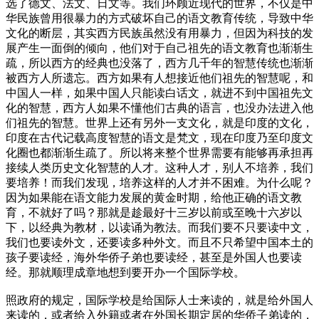
选了德文、法文、日文等。我们环顾近现代的世界，不仅是中
华民族曾用很暴力的方式破坏自己的语文教育传统，导致中华
文化的断层，其实西方民族虽然没有用暴力，但因为科技的发
展产生一面倒的倾向，他们对于自己祖先的语文教育也渐渐生
疏，所以西方的经典也没落了，西方几千年的智慧传统也渐渐
被西方人所遗忘。西方如果有人想接近他们祖先的智慧呢，和
中国人一样，如果中国人只能读白话文，就进不到中国祖先文
化的智慧，西方人如果不懂他们古典的语言，也没办法进入他
们祖先的智慧。世界上还有另外一支文化，就是印度的文化，
印度在古代记载高度智慧的语文是梵文，现在印度乃至印度文
化圈也都渐渐生疏了。所以将来整个世界需要有能够再承担再
接续人类历史文化智慧的人才。这种人才，别人不培养，我们
要培养！而我们发现，培养这样的人才并不困难。为什么呢？
因为如果能在语文能力发展的黄金时期，给他正确的语文教
育，不就好了吗？那就是趁最好十三岁以前或至晚十六岁以
下，以经典为教材，以读诵为教法。而我们要不只要读中文，
我们也要读外文，还要读多种外文。而且不只希望中国本土的
孩子要读经，海外华侨子弟也要读经，甚至是外国人也要读
经。那就顺理成章地想到要开办一个国际学校。
照政府的规定，国际学校是给国际人士来读的，就是给外国人
来读的，或者给入外籍或者在外国长期定居的华侨子弟读的，