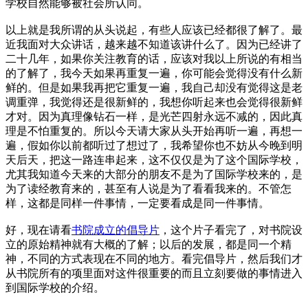
学校自然能够被社会所认同。
以上就是我所谓的从头说起，有些人应该已经都很了解了。最
近我面对大众讲话，越来越不知道该讲什么了。因为已经讲了
二十几年，如果你关注教育的话，应该对我以上所说的有相当
的了解了，我今天如果再重复一遍，你可能会觉得没有什么新
鲜的。但是如果我再把它重复一遍，我自己却没有觉得这是老
调重弹，我觉得还是很新鲜的，我想你听起来也会觉得很新鲜
才对。因为真理像钻石一样，是光芒四射永远不减的，因此真
理是不怕重复的。所以今天请大家从头开始再听一遍，再想一
遍，假如你以前都听过了想过了，我希望你也不妨从今晚到明
天后天，把这一路连串起来，这不仅仅是为了这个国际学校，
尤其我知道今天来的大部分的朋友不是为了国际学校来的，是
为了读经教育来的，甚至有人说是为了看看我来的。不管怎
样，这都是同样一件事情，一定要看成是同一件事情。
好，现在请看
书院成立的倡导片
，这个片子看完了，对书院设
立的原始精神就有大概的了解；以后的发展，都是同一个精
神，不同的方式表现在不同的地方。看完倡导片，然后我们才
从书院所有的项里面对这件很重要的而且立刻要做的事情进入
到国际学校的介绍。