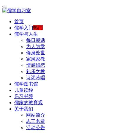
首页
儒学入门
热门
儒学与人生
每日朝话
为人为学
修身处世
家风家教
情感婚恋
礼乐之教
诗词吟唱
儒学图书馆
儿童读经
乐习书院
儒家的教育观
关于我们
网站简介
志工名录
活动公告