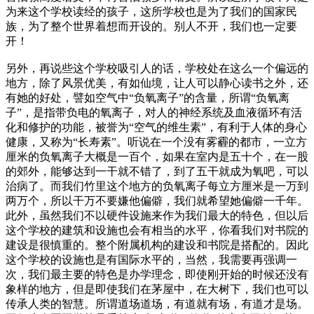
为来这个学校读经的孩子，这所学校也是为了我们的国家民
族，为了整个世界着想而开设的。别人不开，我们也一定要
开！
另外，再说些这个学校吸引人的话，学校处在这么一个偏远的
地方，除了风景优美，有如仙境，让人可以静心读书之外，还
有她的好处，譬如空气中“负氧离子”的含量，所谓“负氧离
子”，是指带负电的氧离子，对人的神经系统及血液循环有活
化和修护的功能，被誉为“空气的维生素”，有利于人体的身心
健康，又称为“长寿素”。听说在一个没有雾霾的都市，一立方
厘米的负氧离子大概是一百个，如果在室内是五十个，在一股
的郊外，能够达到一干就不错了，到了五干就成为氧吧，可以
治病了。而我们竹里这个地方的负氧离子每立方厘米是一万到
两万个，所以干万不要嫌他偏僻，我们就希望她偏僻一千年。
此外，虽然我们不以硬件设施来作为我们最大的特色，但以后
这个学校的建筑和设施也会有相当的水平，你看我们对书院的
建设是很慎重的。整个附属机构的建设和书院是搭配的。因此
这个学校的设施也是有国际水平的，当然，我需要再强调一
次，我们最主要的特色是办学理念，即使刚开始的时候还没有
象样的地方，但是即使我们在茅屋中，在大树下，我们也可以
传承人类的智慧。所谓道场道场，有道就有场，有道才是场。