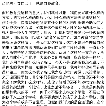
己能够引导自己了，就是自我教育。
假如教育是这样的意义，我们就可以想，我们要采取什么样的
方式，透过什么样的课程，运用什么样的方法去完成这样的工
作？于是，接着就会想到要有什么样的机构组织来协助我们人
类达成这样的心愿。如果把这个最初对人性的领悟的那一念，
视为是一种人生的智慧，那么，用这种智慧来发出一种教育的
规划，那应该就可以称为“教育的智慧”了。如果教育的智慧本
来就应该这样做，于是我们就这样做，这岂不是最合理最自然
的事？如果能够深切地认识我们自从推广读经以来，一直到今
天，所秉持的无非就是这种心愿，认识了这样的一贯之路，所
谓人同此心心同此理，大家心灵所思所想，应该都是一样的，
我们还用再多说什么吗？所以，今天不是你来听我怎么说，不
是你来跟我怎样做，如果你只是相信我，我可能把你引导到错
误的路上，你怎么办呢？所以我之所以推广读经，来设书院，
来开设国际学校，其实不只是因为我这样想。假如你还不能够
完全了解我为什么这样想、或你了解后你还不能够把你的想法
跟我的想法做一个比较，比较之后不能够合一，也就是你想的
如果和我想的不一样，你千万不要来支持这个学校，不要让你
的孩子来上这个学校，也不要劝别人的孩子来上这个学校。因
为这个学校或许不合道理。但假如我们说的是合道理的，这个