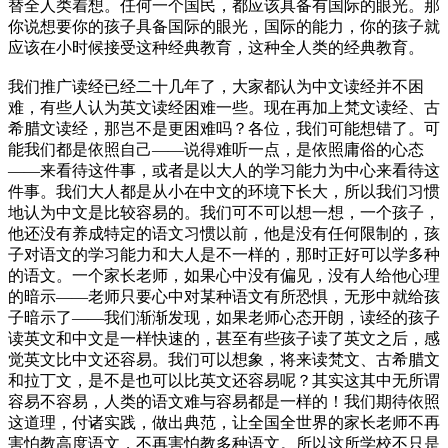
替全人类着想。任何一个国民，都应该具备有国际的眼光。那
你说想要你的孩子具备国际的眼光，国际的能力，你的孩子就
应该在小时候接受这种经典教育，这种全人类的经典教育。
我们推广读经已经二十几年了，大家都认为中文读经并不困
难，有些人认为英文读经困难一些。现在再加上梵文读经、古
希腊文读经，那岂不是更困难吗？各位，我们可能想错了。可
能我们都是依照自己——说得难听一点，是依照庸俗的心态
——来看待这件事，或者是以大人的学习能力为中心来看待这
件事。我们大人都是从小在中文的环境下长大，所以我们习惯
地认为中文是比较容易的。我们可不可以想一想，一个孩子，
他还没有养成特定的语文习惯以前，他是没有任何限制的，孩
子对语文的学习能力和大人是不一样的，那时正好可以学多种
的语文。一个家长老师，如果心中没有偏见，没有人给他心理
的暗示——老师只要心中对某种语文有所恐惧，无形中就给孩
子暗示了——我们渐渐发现，如果老师心态开朗，读经的孩子
读英文和中文是一样快速的，甚至有些孩子读了英文之后，感
觉英文比中文还容易。我们可以想象，将来读梵文、古希腊文
和拉丁文，是不是也可以比英文还容易呢？其实这其中无所谓
容易不容易，人类的语文难与容易都是一样的！我们期待依照
这道理，付诸实践，做出典范，让全国全世界的家长老师不再
害怕教高度语文，不再害怕教多种语文。所以这所学校不只是