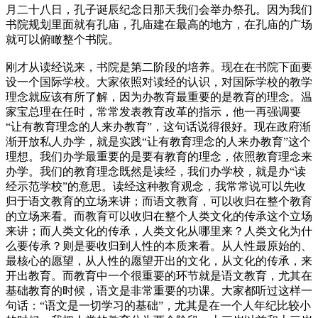
月二十八日，孔子诞辰纪念日那天我们会举办祭孔。因为我们
书院规划里面就有孔庙，孔庙建在最高的地方，在孔庙的广场
就可以俯瞰整个书院。
刚才从读经说来，书院是第二阶段的培养。现在在书院下面要
设一个国际学校。大家依照对读经的认识，对国际学校的教学
理念就应该有所了解，因为办教育最重要的是教育的理念。温
家宝总理在任时，常常发表教育改革的指示，他一再强调要
“让有教育理念的人来办教育”，这句话说得很好。现在政府渐
渐开放私人办学，就是实践“让有教育理念的人来办教育”这个
理想。我们办学最重要的是要有教育的理念，依照教育理念来
办学。我们的教育理念既然是读经，我们办学校，就是办“读
经示范学校”的意思。读经这种教育观念，我常常说可以先收
归于语文教育的立场来讲；而语文教育，可以收归在整个教育
的立场来看。而教育可以收归在整个人类文化的传承这个立场
来讲；而人类文化的传承，人类文化从哪里来？人类文化为什
么要传承？则是要收归到人性的本质来看。从人性最原始的、
最核心的愿望，从人性的愿望开出的文化，从文化的传承，来
开出教育。而教育中一个很重要的环节就是语文教育，尤其在
基础教育的时候，语文是非常重要的功课。大家都听过这样一
句话：“语文是一切学习的基础”，尤其是在一个人年纪比较小