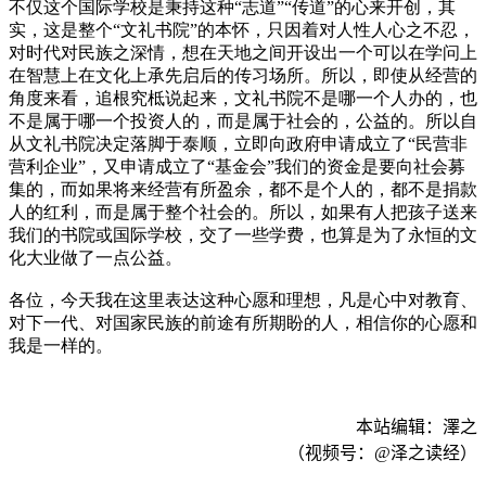
不仅这个国际学校是秉持这种“志道”“传道”的心来开创，其
实，这是整个“文礼书院”的本怀，只因着对人性人心之不忍，
对时代对民族之深情，想在天地之间开设出一个可以在学问上
在智慧上在文化上承先启后的传习场所。所以，即使从经营的
角度来看，追根究柢说起来，文礼书院不是哪一个人办的，也
不是属于哪一个投资人的，而是属于社会的，公益的。所以自
从文礼书院决定落脚于泰顺，立即向政府申请成立了“民营非
营利企业”，又申请成立了“基金会”我们的资金是要向社会募
集的，而如果将来经营有所盈余，都不是个人的，都不是捐款
人的红利，而是属于整个社会的。所以，如果有人把孩子送来
我们的书院或国际学校，交了一些学费，也算是为了永恒的文
化大业做了一点公益。
各位，今天我在这里表达这种心愿和理想，凡是心中对教育、
对下一代、对国家民族的前途有所期盼的人，相信你的心愿和
我是一样的。
本站编辑：澤之
（视频号：
@
泽之读经）