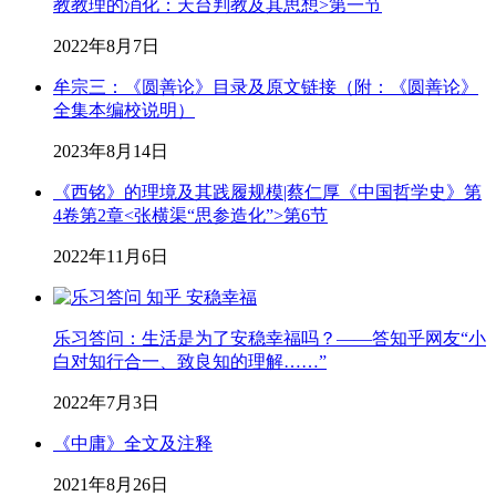
教教理的消化：天台判教及其思想>第一节
2022年8月7日
牟宗三：《圆善论》目录及原文链接（附：《圆善论》
全集本编校说明）
2023年8月14日
《西铭》的理境及其践履规模|蔡仁厚《中国哲学史》第
4卷第2章<张横渠“思参造化”>第6节
2022年11月6日
乐习答问：生活是为了安稳幸福吗？——答知乎网友“小
白对知行合一、致良知的理解……”
2022年7月3日
《中庸》全文及注释
2021年8月26日