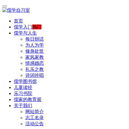
首页
儒学入门
热门
儒学与人生
每日朝话
为人为学
修身处世
家风家教
情感婚恋
礼乐之教
诗词吟唱
儒学图书馆
儿童读经
乐习书院
儒家的教育观
关于我们
网站简介
志工名录
活动公告