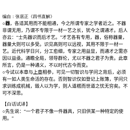
编自：张居正《四书直解》
○
器
，各适其用而不能相通，今之所谓专家之学者近之。不器
非谓无用，乃谓不专限于一材一艺之长，犹今之谓通才。后人
亦云：“士先器识而后才艺。”才艺各有专用，器，俗称器量，
器量大则可以多受。识见高则可以远视，其用不限于一材一
艺。近代科学日兴，分工愈细，专家之用益显，而通才之需亦
因以益亟。通瞻全局，领导群伦，尤以不器之君子为贵。此章
所言，仍是一种通义，不以时代古今而变。
○
今试以本章与
上章
相参，可见一切智识与学问之背后，必须
有一如人类生命活的存在。否则智识仅如登记上账簿，学问只
求训练成机械，毁人以为学，则人道楛而世道之忧无穷矣。不
可不深思。
【白话试译】
○
先生说：“一个君子不像一件器具，只旧供某一种特定的使
用。”