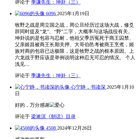
评论于
季谦先生：坤卦（三）
6096
2025年1月19日
牧野之战是周立国之战，周公旦经历过这场大战，修爻
辞同时提及“龙”、“野”二字，大概率与这场战役有关。
坤卦说的是包容与忍耐，他祖父季历冤死于商王囚禁、
父亲姬昌被商王长期关押、大哥伯邑考被商王烹煮，姬
族对商的包容已达极限，这是牧野之战的根本原因。上
六龙战于野应该是举例说明这种忍无可忍的情况。 个人
浅见…
评论于
季谦先生：坤卦（三）
心宁静，书读深
2025年1月10
日
好的，万分感谢
评论于
梁漱溟《朝话》目录
4508
2024年12月26日