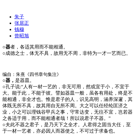
朱子
张居正
钱穆
曾昭旭
○器
者，各适其用而不能相通。
○成德之士，体无不具，故用无不周，非特为一才一艺而已。
编自：朱熹《四书章句集注》
○器，
是器皿。
○
孔子说:“人有一材一艺的，非无可用，然或宜于小，不宜于
大。能于此，不能于彼。譬如器皿一般，虽各有用处，终是不
能相通，非全才也。惟是君子的人，识见高明，涵养深邃，其
体既无所不具，故其用自无所不周。大之可以任经纶匡济之
业，小之可以理钱谷甲兵之事，守常达变，无往不宜，岂若器
之各适于用，而不能相通者哉！所以说君子不器。”
○
夫此不器之君子，是乃天下之全才。人君得之固当大任，至
于一材一艺者，亦必因人而器使之，不可过于求备也。