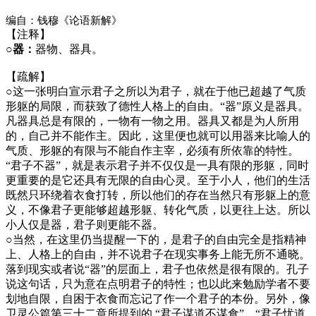
编自：钱穆《论语新解》
【注释】
○器：
器物、器具。
【疏解】
○这一张明白宣示君子之所以为君子，就在于他已超越了气质
形躯的局限，而获致了德性人格上的自由。“器”原义是器具。
凡器具总是有限的，一物有一物之用。器具又都是为人所用
的，自己并不能作主。因此，这里便也就可以用器来比喻人的
气质、形躯的有限与不能自作主宰，必须有所依靠的特性。
“君子不器”，就是表示君子并不仅仅是一具有限的形躯，同时
更重要的是它还具有无限的自由心灵。至于小人，他们的生活
既然只环绕着衣食打转，所以他们的存在当然只有形躯上的意
义，不像君子更能够超越形躯、转化气质，以更往上达。所以
小人仅是器，君子则更能不器。
○当然，在这里仍当提醒一下的，是君子的自由完全是指精神
上、人格上的自由，并不说君子在现实事务上能无所不通晓。
落到现实或者说“器”的层面上，君子也依然是很有限的。孔子
说这句话，只为意在点明君子的特性；也以此来勉励学者不要
划地自限，自困于衣食而忘记了作一个君子的本份。另外，像
卫灵公篇第三十二章所提到的 “君子谋道不谋食”、“君子忧道