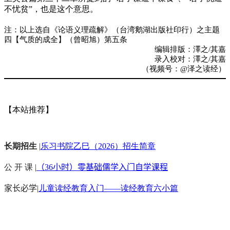
不忧贫”，也是这个意思。
注：以上选自《论语义理疏解》（台湾鹅湖出版社印行）之主题
四【气质的成全】（曾昭旭）第五条
编辑排版：澤之/其嘉
录入校对：澤之/其嘉
（视频号：@泽之读经）
【本站推荐】
长期招生
|
乐习书院乙巳（2026）招生简章
公 开 课 |
（36小时）零基础儒学入门自学课程
家长必学
|
儿童读经教育入门——读经教育六小篇