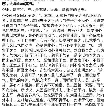
志，无暴
其气。’”
(bào)
○
帅，是主将。充，是充满。无暴，是善养的意思。
○
公孙丑又问孟子说：“北官黝、孟施舍与曾子之所以不动心
者，则既闻之矣，敢问夫子之不动心与告子之不动心，其道亦
可得闻与？”孟子答说：“欲知告子之不动心，只观其所言，便
见他主意所在。他尝说：“人于言语间，理有不达，却要用心
思索以求通解，是心以言而动也，必舍置其言，而不必反求其
理于心。人于处事时，心有不安，却要用力修为，以求妥当，
是心又以气而动也，必制住此心，而不必更求其助于气。”观
告子之言，则其所以先我不动心者可知矣。然自我言之，心为
本，气为末；彼谓不得于心，勿求于气者，是专以根本为急，
而末在所缓，犹之可也。至如理寓于言，而言发于心，不得于
言，正宜反求于心也。他却说勿求于心，则不惟所言之理，终
有不通，而吾之本心，亦如槁木死灰，自丧其虚明之体，内外
胥失之矣，夫岂可乎？何也？盖志以主宰乎一身，而役使乎
气，是气的将帅。气以充满乎一身，而听命于志，是志的卒
徒。虽有本末缓急，而其实不可偏废。是志固第一紧要，而气
即次之矣。所以说，人固当持守其志，使卓然于内，以为一身
之主宰，亦当善养其气，使充满于身，以为吾志之运用。此内
外本末，交相培养之道也。彼谓不得于心，勿求于气者，但知
强持其志，岂能无暴其气乎？其为不可则一而已。然则告子先