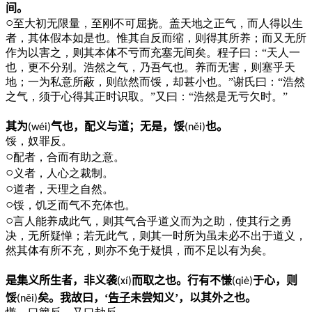
间。
○
至大初无限量，至刚不可屈挠。盖天地之正气，而人得以生
者，其体假本如是也。惟其自反而缩，则得其所养；而又无所
作为以害之，则其本体不亏而充塞无间矣。程子曰：“天人一
也，更不分别。浩然之气，乃吾气也。养而无害，则塞乎天
地；一为私意所蔽，则欿然而馁，却甚小也。”谢氏曰：“浩然
之气，须于心得其正时识取。”又曰：“浩然是无亏欠时。”
其为
气也，配义与道；无是，馁
也。
(w
é
i)
(n
ě
i)
馁，奴罪反。
○
配者，合而有助之意。
○
义者，人心之裁制。
○
道者，天理之自然。
○
馁，饥乏而气不充体也。
○
言人能养成此气，则其气合乎道义而为之助，使其行之勇
决，无所疑惮；若无此气，则其一时所为虽未必不出于道义，
然其体有所不充，则亦不免于疑惧，而不足以有为矣。
是集义所生者，非义袭
而取之也。行有不慊
于心，则
(x
í
)
(qi
è
)
馁
矣。我故曰，‘
告子
未尝知义’，以其外之也。
(n
ě
i)