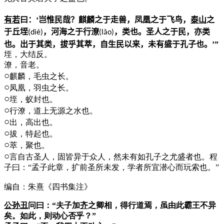
有若
曰：‘岂惟民哉？麒麟之于走兽，凤凰之于飞鸟，
泰山
之
于丘垤
，河海之于行潦
，类也。圣人之于民，亦类
(di
é
)
(l
ǎ
o)
也。出于其类，拔乎其萃，自生民以来，未有盛于孔子也。’”
垤，大结反。
潦，音老。
○
麒麟，毛虫之长。
○
凤凰，羽虫之长。
○
垤，蚁封也。
○
行潦，道上无源之水也。
○
出，高出也。
○
拔，特起也。
○
萃，聚也。
○
言自古圣人，固皆异于众人，然未有如孔子之尤盛者也。程
子曰：“孟子此章，扩前圣所未发，学者所宜潜心而玩索也。”
编自：朱熹《四书集注》
公孙丑
问曰：“夫子加
齐
之卿相，得行道焉，虽由此霸王不异
矣。如此，则动心否乎？”