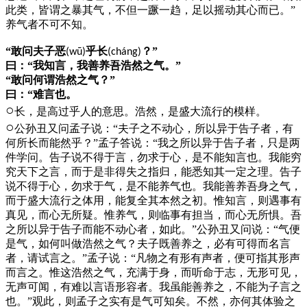
此类，皆谓之暴其气，不但一蹶一趋，足以摇动其心而已。”
养气者不可不知。
“敢问夫子恶
乎长
？”
(wū)
(cháng)
曰：“我知言，我善养吾浩然之气。”
“敢问何谓浩然之气？”
曰：“难言也。
○
长，是高过乎人的意思。浩然，是盛大流行的模样。
○
公孙丑又问孟子说：“夫子之不动心，所以异于告子者，有
何所长而能然乎？”孟子答说：“我之所以异于告子者，只是两
件学问。告子说不得于言，勿求于心，是不能知言也。我能穷
究天下之言，而于是非得失之指归，能悉知其一定之理。告子
说不得于心，勿求于气，是不能养气也。我能善养吾身之气，
而于盛大流行之体用，能复全其本然之初。惟知言，则遇事有
真见，而心无所疑。惟养气，则临事有担当，而心无所惧。吾
之所以异于告子而能不动心者，如此。”公孙丑又问说：“气便
是气，如何叫做浩然之气？夫子既善养之，必有可得而名言
者，请试言之。”孟子说：“凡物之有形有声者，便可指其形声
而言之。惟这浩然之气，充满于身，而听命于志，无形可见，
无声可闻，有难以言语形容者。我虽能善养之，不能为子言之
也。”观此，则孟子之实有是气可知矣。不然，亦何其体验之