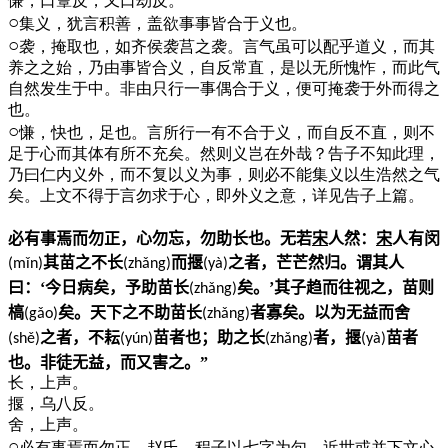
慊，口簟反，又口劫反。
○
集义，犹言积善，盖欲事事皆合于义也。
○
袭，掩取也，如齐侯袭莒之袭。言气虽可以配乎道义，而其
养之之始，乃由事皆合义，自反常直，是以无所愧怍，而此气
自然发生于中。非由只行一事偶合于义，便可掩袭于外而得之
也。
○
慊，快也，足也。言所行一有不合于义，而自反不直，则不
足于心而其体有所不充矣。然则义岂在外哉？告子不知此理，
乃曰仁内义外，而不复以义为事，则必不能集义以生浩然之气
矣。上文不得于言勿求于心，即外义之意，详见告子上篇。
必有事焉而勿正，心勿忘，勿助长也。无若
宋
人然：
宋
人有闵
其苗之不长
而揠
之者，芒芒然归。谓其人
(m
ǐ
n)
(zh
ǎ
ng)
(y
à
)
曰：‘今日病矣，予助苗长
矣。’其子趋而往视之，苗则
(zh
ǎ
ng)
槁
矣。天下之不助苗长
者寡矣。以为无益而舍
(g
ǎ
o)
(zh
ǎ
ng)
之者，不耘
苗者也；助之长
者，揠
苗者
(sh
ě
)
(y
ú
n)
(zh
ǎ
ng)
(y
à
)
也。非徒无益，而又害之。”
长，上声。
揠，乌八反。
舍，上声。
○
必有事焉而勿正，赵氏、程子以七字为句。近世或并下文心