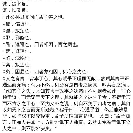
诐，彼寄反。
复，扶又反。
○
此公孙丑复问而孟子答之也。
○
诐，偏陂也。
○
淫，放荡也。
○
邪，邪僻也。
○
遁，逃避也。四者相因，言之病也。
○
蔽，遮隔也。
○
陷，沈溺也。
○
离，叛去也。
○
穷，困屈也。四者亦相因，则心之失也。
○
人之有言，皆本于心。其心明乎正理而无蔽，然后其言平正
通达而无病；苟为不然，则必有是四者之病矣。即其言之病，
而知其心之失，又知其害于政事之决然而不可易者如此。非心
通于道，而无疑于天下之理，其孰能之？彼告子者，不得于言
而不肯求之于心；至为义外之说，则自不免于四者之病，其何
以知天下之言而无所疑哉？程子曰：“心通乎道，然后能辨是
非，如持权衡以较轻重，孟子所谓知言是也。”又曰：“孟子知
言，正如人在堂上，方能辨堂下人曲直。若犹未免杂于堂下众
人之中，则不能辨决矣。”