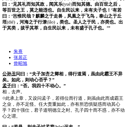
曰：‘见其礼而知其政，闻其乐
(yuè)
而知其德。由百世之后，
等百世之王，莫之能违也。自生民以来，未有夫子也！’
有若
曰：‘岂惟民哉？麒麟之于走兽，凤凰之于飞鸟，
泰山
之于丘
垤
(dié)
，河海之于行潦
(lǎo)
，类也。圣人之于民，亦类也。出
于其类，拔乎其萃，自生民以来，未有盛于孔子也。’”
朱熹
张居正
曾昭旭
公孙丑
问曰：“夫子加
齐
之卿相，得行道焉，虽由此霸王不异
矣。如此，则动心否乎？”
孟子
曰：“否。我四十不动心。”
相，去声。
○
此承上章，又设问孟子，若得位而行道，则虽由此而成霸王
之业，亦不足怪。任大责重如此，亦有所恐惧疑惑而动其心
乎？四十强仕，君子道明德立之时。孔子四十而不惑，亦不动
心之谓。
曰：“若是，则夫子过
孟贲
远矣。”