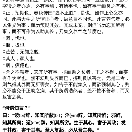
字读之者亦通。必有事焉，有所事也，如有事于颛臾之有事。
○
正，预期也。春秋传曰“战不正胜”，是也。如作正心义亦
同。此与大学之所谓正心者，语意自不同也。此言养气者，必
以集义为事，而勿预期其效。其或未充，则但当勿忘其所有
事，而不可作为以助其长，乃集义养气之节度也。
○
闵，忧也。
○
揠，拔也。
○
芒芒，无知之貌。
○
其人，家人也。
○
病，疲倦也。
○
舍之不耘者，忘其所有事。揠而助之长者，正之不得，而妄
有作为者也。然不耘则失养而已，揠则反以害之。无是二者，
则气得其养而无所害矣。如告子不能集义，而欲强制其心，则
必不能免于正助之病。其于所谓浩然者，盖不惟不善养，而又
反害之矣。
“何谓知言？”
曰：“诐
辞，知其所蔽
；淫
辞，知其所陷；邪辞，
(b
ì
)
(b
ì
)
(y
í
n)
知其所离；遁
辞，知其所穷。生于其心，害于其政；发
(d
ù
n)
于其政，害于其事。圣人复起，必从吾言矣。”