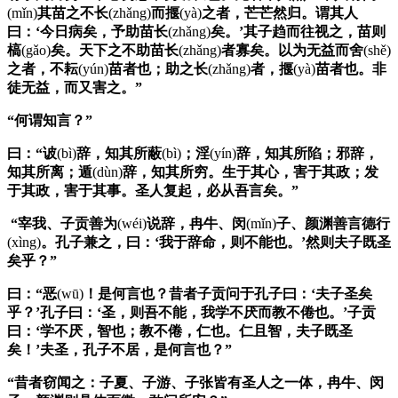
(mǐn)
其苗之不长
(zhǎng)
而揠
(yà)
之者，芒芒然归。谓其人
曰：‘今日病矣，予助苗长
(zhǎng)
矣。’其子趋而往视之，苗则
槁
(gǎo)
矣。天下之不助苗长
(zhǎng)
者寡矣。以为无益而舍
(shě)
之者，不耘
(yún)
苗者也；助之长
(zhǎng)
者，揠
(yà)
苗者也。非
徒无益，而又害之。”
“何谓知言？”
曰：“诐
(bì)
辞，知其所蔽
(bì)
；淫
(yín)
辞，知其所陷；邪辞，
知其所离；遁
(dùn)
辞，知其所穷。生于其心，害于其政；发
于其政，害于其事。圣人复起，必从吾言矣。”
“
宰我
、
子贡
善为
(wéi)
说辞，
冉牛
、
闵
(mǐn)
子
、
颜渊
善言德行
(xìng)
。孔子兼之，曰：‘我于辞命，则不能也。’然则夫子既圣
矣乎？”
曰：“恶
(wū)
！是何言也？昔者
子贡
问于
孔子
曰：‘夫子圣矣
乎？’
孔子
曰：‘圣，则吾不能，我学不厌而教不倦也。’
子贡
曰：‘学不厌，智也；教不倦，仁也。仁且智，夫子既圣
矣！’夫圣，
孔子
不居，是何言也？”
“昔者窃闻之：
子夏
、
子游
、
子张
皆有圣人之一体，
冉牛
、
闵