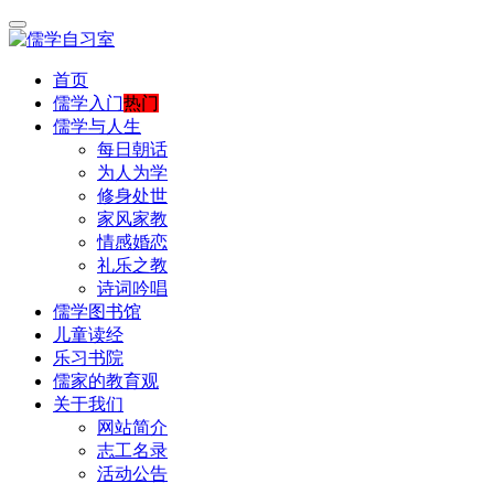
首页
儒学入门
热门
儒学与人生
每日朝话
为人为学
修身处世
家风家教
情感婚恋
礼乐之教
诗词吟唱
儒学图书馆
儿童读经
乐习书院
儒家的教育观
关于我们
网站简介
志工名录
活动公告