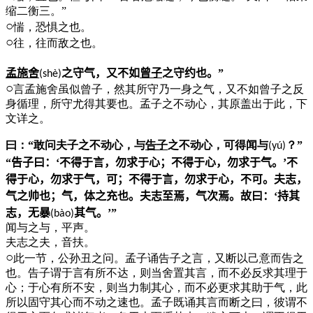
缩二衡三。”
○
惴，恐惧之也。
○
往，往而敌之也。
孟施舍
之守气，又不如
曾子
之守约也。”
(sh
è
)
○
言孟施舍虽似曾子，然其所守乃一身之气，又不如曾子之反
身循理，所守尤得其要也。孟子之不动心，其原盖出于此，下
文详之。
曰：“敢问夫子之不动心，与
告子
之不动心，可得闻与
？”
(yú)
“告子曰：‘不得于言，勿求于心；不得于心，勿求于气。’不
得于心，勿求于气，可；不得于言，勿求于心，不可。夫志，
气之帅也；气，体之充也。夫志至焉，气次焉。故曰：‘持其
志，无暴
其气。’”
(b
à
o)
闻与之与，平声。
夫志之夫，音扶。
○
此一节，公孙丑之问。孟子诵告子之言，又断以己意而告之
也。告子谓于言有所不达，则当舍置其言，而不必反求其理于
心；于心有所不安，则当力制其心，而不必更求其助于气，此
所以固守其心而不动之速也。孟子既诵其言而断之曰，彼谓不