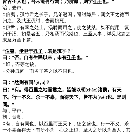
皆古圣人也，吾未能有行焉；乃所愿，则学
孔子
也。”
治，去声。
○
伯夷，孤竹君之长子。兄弟逊国，避纣隐居，闻文王之德而
归之。及武王伐纣，去而饿死。
○
伊尹，有莘之处士。汤聘而用之，使之就桀。桀不能用，复
归于汤。如是者五，乃相汤而伐桀也。三圣人事，详见此篇之
末及万章下篇。
“
伯夷
、
伊尹
于
孔子
，若是班乎？”
曰：“否。自有生民以来，未有
孔子
也。”
○
班，齐等之貌。
○
公孙丑问，而孟子答之以不同也。
曰：“然则有同与
？”
(yú)
曰：“有。得百里之地而君之，皆能以朝
诸侯，有天
(ch
á
o)
下。行一不义、杀一不辜，而得天下，皆不为
也。是则
(w
é
i)
同。”
与，平声。
朝，音潮。
○
有，言有同也。以百里而王天下，德之盛也。行一不义、杀
一不辜而得天下有所不为，心之正也。圣人之所以为圣人，其