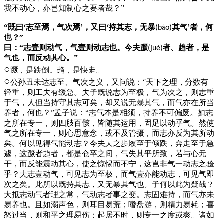
我不动心，亦岂知制心之要者哉？”
“既曰‘志至焉，气次焉’，又曰‘持其志，无暴
其气’者，何
(bào)
也？”
曰：“志壹则动气，气壹则动志也。今夫蹶
者、趋者，是
(jué)
气也，而反动其心。”
○
蹶，是跌倒。趋，是快走。
○
公孙丑未达志至、气次之义，又问说：“天下之理，分数有
轻重，则工夫有缓急。夫子既说志为至极，气为次之，则志重
于气，人但当持守其志可矣，却又说无暴其气，而气亦在所当
养者，何也？”孟子说：“志气本是相须，持养不可偏废。如志
之所在专一，则四肢百骸，皆随其运用，固足以动乎气。然使
气之所在专一，则心思意念，或不及管摄，而志亦反为其所动
矣。何以见得气能动志？今夫人之步履至于倾跌，奔走至于急
遽，这蹶者趋者，都是仓卒之间，气失其平所致，若与心无
干，而反能震动其心，使之惊惕而不宁，这岂非气一动志之验
乎？夫志壹动气，可见志为至极，而气壹亦能动志，可见气即
次之矣。此所以既持其志，又无暴其气也。子何以此为疑哉？
大抵志动气者理之常，气动志者事之变。志固难持，而气亦未
易养也。且如溺声色，则耳目易荒；嗜盘游，则精力易耗；喜
怒过当，则和平之理易伤；起居不时，则专一之度或爽。诸如