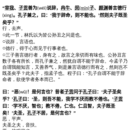
“
宰我
、
子贡
善为
说辞，
冉牛
、
闵
子
、
颜渊
善言德行
(w
é
i)
(m
ǐ
n)
。孔子兼之，曰：‘我于辞命，则不能也。’然则夫子既圣
(x
ì
ng)
矣乎？”
行，去声。
○
此一节，林氏以为皆公孙丑之问是也。
○
说辞，言语也。
○
德行，得于心而见于行事者也。
○
三子善言德行者，身有之，故言之亲切而有味也。公孙丑言
数子各有所长，而孔子兼之，然犹自谓不能于辞命。今孟子乃
自谓我能知言，又善养气，则是兼言语德行而有之，然则岂不
既圣矣乎？此夫子，指孟子也。程子曰：“孔子自谓不能于辞
命者，欲使学者务本而已。”
曰：“恶
！是何言也？昔者
子贡
问于
孔子
曰：‘夫子圣矣
(w
ū
)
乎？’
孔子
曰：‘圣，则吾不能，我学不厌而教不倦也。’
子贡
曰：‘学不厌，智也；教不倦，仁也。仁且智，夫子既圣
矣！’夫圣，
孔子
不居，是何言也？”
恶，平声。
夫圣之夫，音扶。