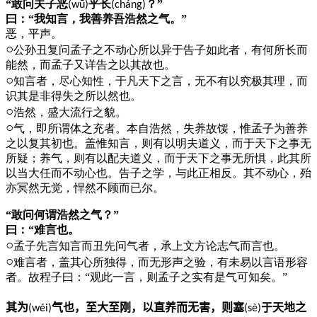
“敢问夫子恶
乎长
？”
(wū)
(cháng)
曰：“我知言，我善养吾浩然之气。”
恶，平声。
○
公孙丑复问孟子之不动心所以异于告子如此者，有何所长而
能然，而孟子又详告之以其故也。
○
知言者，尽心知性，于凡天下之言，无不有以究极其理，而
识其是非得失之所以然也。
○
浩然，盛大流行之貌。
○
气，即所谓体之充者。本自浩然，失养故馁，惟孟子为善养
之以复其初也。盖惟知言，则有以明夫道义，而于天下之事无
所疑；养气，则有以配夫道义，而于天下之事无所惧，此其所
以当大任而不动心也。告子之学，与此正相反。其不动心，殆
亦冥然无觉，悍然不顾而已尔。
“敢问何谓浩然之气？”
曰：“难言也。
○
孟子先言知言而丑先问气者，承上文方论志气而言也。
○
难言者，盖其心所独得，而无形声之验，有未易以言语形容
者。故程子曰：“观此一言，则孟子之实有是气可知矣。”
其为
气也，至大至刚，以直养而无害，则塞
于天地之
(w
é
i)
(s
è
)