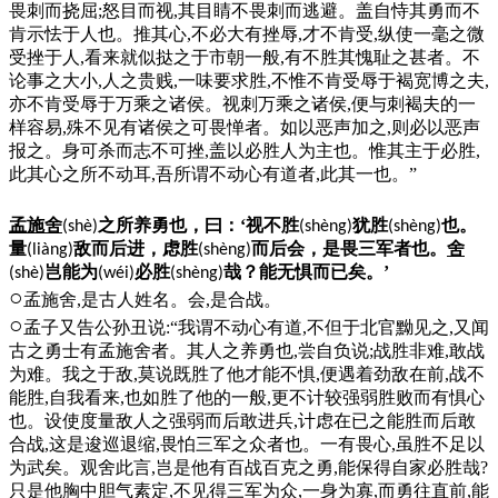
畏刺而挠屈;怒目而视,其目睛不畏刺而逃避。盖自恃其勇而不
肯示怯于人也。推其心,不必大有挫辱,才不肯受,纵使一毫之微
受挫于人,看来就似挞之于市朝一般,有不胜其愧耻之甚者。不
论事之大小,人之贵贱,一味要求胜,不惟不肯受辱于褐宽博之夫,
亦不肯受辱于万乘之诸侯。视刺万乘之诸侯,便与刺褐夫的一
样容易,殊不见有诸侯之可畏惮者。如以恶声加之,则必以恶声
报之。身可杀而志不可挫,盖以必胜人为主也。惟其主于必胜,
此其心之所不动耳,吾所谓不动心有道者,此其一也。”
孟施舍
之所养勇也，曰：‘视不胜
犹胜
也。
(shè)
(shèng)
(shèng)
量
敌而后进，虑胜
而后会，是畏三军者也。
舍
(liàng)
(shèng)
岂能为
必胜
哉？能无惧而已矣。’
(shè)
(wéi)
(shèng)
○
孟施舍,是古人姓名。会,是合战。
○
孟子又告公孙丑说:“我谓不动心有道,不但于北官黝见之,又闻
古之勇士有孟施舍者。其人之养勇也,尝自负说;战胜非难,敢战
为难。我之于敌,莫说既胜了他才能不惧,便遇着劲敌在前,战不
能胜,自我看来,也如胜了他的一般,更不计较强弱胜败而有惧心
也。设使度量敌人之强弱而后敢进兵,计虑在已之能胜而后敢
合战,这是逡巡退缩,畏怕三军之众者也。一有畏心,虽胜不足以
为武矣。观舍此言,岂是他有百战百克之勇,能保得自家必胜哉?
只是他胸中胆气素定,不见得三军为众,一身为寡,而勇往直前,能