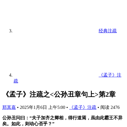
经典注疏
《孟子》注
疏
《孟子》注疏之<公孙丑章句上>第2章
郑其嘉
•
2025年1月6日 上午5:00
•
《孟子》注疏
•
阅读 2476
公孙丑
问曰：“夫子加
齐
之卿相，得行道焉，虽由此霸王不异
矣。如此，则动心否乎？”