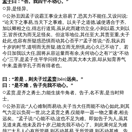
孟子
曰：“否。我四十不动心。”
○
异,是怪异。
○
公孙丑因孟子说霸王事业太容易了,恐其力不能任,又设问说:
“论天下之事易,当天下之事难。以夫子之道德,诚使遇合于齐,
加以卿相之位,得志行道焉,虽从此而建功立业,小则以霸,大则以
王,皆所优为而无足怪矣。但这等地位,其任至大,其责至重,夫子
处此,也容有所疑惑恐惧而动其心否乎?”孟子答说:“否,我从四
十岁的时节,道明而无所疑,德立而无所惧,此心久已不动了。若
今日加我以大任,固将从容运量而有余,夫何动心之有?”这“不动
心”三字,是孟子生平学问得力处,而其大本大原,却从知育养气
中来,盖善学孔子而有得者也。
曰：“若是，则夫子过
孟贲
远矣。”
(bēn)
曰：“是不难，告子先我不动心。”
○
孟贲,是齐之勇士,力能生拔牛角者。告子,名不害,是当时辩
士。
○
公孙丑说:“人心难制而易动,夫子当大任而能不动心如此,则其
气力足以负荷一世,比之孟贲之勇,仅能举一器一物之重者,相去
远矣。”孟子说:“心能不动,这也不足为难。即如告子为人,虽其
见道未真,他未及四十岁,已能先我不动心了。则此果何足为难
哉?”大凡人心有所管摄,则不动甚易,无所管摄,则不动甚难。告