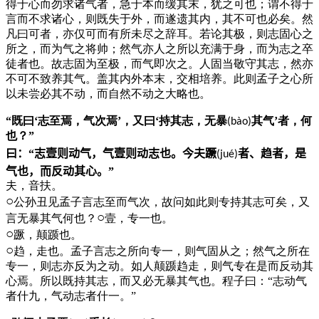
得于心而勿求诸气者，急于本而缓其末，犹之可也；谓不得于
言而不求诸心，则既失于外，而遂遗其内，其不可也必矣。然
凡曰可者，亦仅可而有所未尽之辞耳。若论其极，则志固心之
所之，而为气之将帅；然气亦人之所以充满于身，而为志之卒
徒者也。故志固为至极，而气即次之。人固当敬守其志，然亦
不可不致养其气。盖其内外本末，交相培养。此则孟子之心所
以未尝必其不动，而自然不动之大略也。
“既曰‘志至焉，气次焉’，又曰‘持其志，无暴
其气’者，何
(bào)
也？”
曰：“志壹则动气，气壹则动志也。今夫蹶
者、趋者，是
(ju
é
)
气也，而反动其心。”
夫，音扶。
○
公孙丑见孟子言志至而气次，故问如此则专持其志可矣，又
○
言无暴其气何也？
壹，专一也。
○
蹶，颠踬也。
○
趋，走也。孟子言志之所向专一，则气固从之；然气之所在
专一，则志亦反为之动。如人颠踬趋走，则气专在是而反动其
心焉。所以既持其志，而又必无暴其气也。程子曰：“志动气
者什九，气动志者什一。”