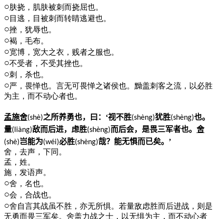
○
肤挠，肌肤被刺而挠屈也。
○
目逃，目被刺而转睛逃避也。
○
挫，犹辱也。
○
褐，毛布。
○
宽博，宽大之衣，贱者之服也。
○
不受者，不受其挫也。
○
刺，杀也。
○
严，畏惮也。言无可畏惮之诸侯也。黝盖刺客之流，以必胜
为主，而不动心者也。
孟施舍
之所养勇也，曰：‘视不胜
犹胜
也。
(sh
è
)
(sh
è
ng)
(sh
è
ng)
量
敌而后进，虑胜
而后会，是畏三军者也。
舍
(li
à
ng)
(sh
è
ng)
岂能为
必胜
哉？能无惧而已矣。’
(sh
è
)
(w
é
i)
(sh
è
ng)
舍，去声，下同。
孟，姓。
施，发语声。
○
舍，名也。
○
会，合战也。
○
舍自言其战虽不胜，亦无所惧。若量敌虑胜而后进战，则是
无勇而畏三军矣。舍盖力战之士，以无惧为主，而不动心者