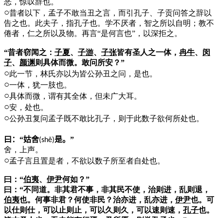
恶，惊叹辞也。
○
昔者以下，孟子不敢当丑之言，而引孔子、子贡问答之辞以
告之也。此夫子，指孔子也。学不厌者，智之所以自明；教不
倦者，仁之所以及物。再言“是何言也”，以深拒之。
“昔者窃闻之：
子夏
、
子游
、
子张
皆有圣人之一体，
冉牛
、
闵
子
、
颜渊
则具体而微。敢问所安？”
○
此一节，林氏亦以为皆公孙丑之问，是也。
○
一体，犹一肢也。
○
具体而微，谓有其全体，但未广大耳。
○
安，处也。
○
公孙丑复问孟子既不敢比孔子，则于此数子欲何所处也。
曰：“姑舍
是。”
(sh
ě
)
舍，上声。
○
孟子言且置是者，不欲以数子所至者自处也。
曰：“
伯夷
、
伊尹
何如？”
曰：“不同道。非其君不事，非其民不使，治则进，乱则退，
伯夷
也。何事非君？何使非民？治亦进，乱亦进，
伊尹
也。可
以仕则仕，可以止则止，可以久则久，可以速则速，
孔子
也。