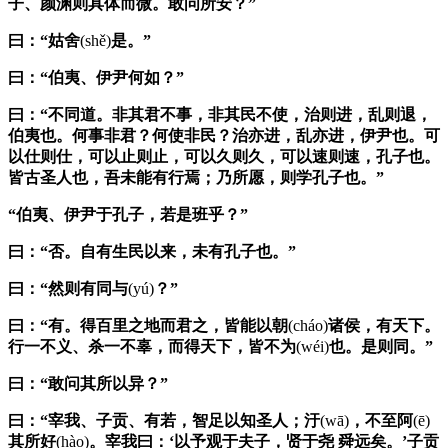
子
、
颜渊
则具体而微。敢问所安？”
曰：“姑舍
(shě)
是。”
曰：“
伯夷
、
伊尹
何如？”
曰：“不同道。非其君不事，非其民不使，治则进，乱则退，
伯夷
也。何事非君？何使非民？治亦进，乱亦进，
伊尹
也。可
以仕则仕，可以止则止，可以久则久，可以速则速，
孔子
也。
皆古圣人也，吾未能有行焉；乃所愿，则学
孔子
也。”
“
伯夷
、
伊尹
于
孔子
，若是班乎？”
曰：“否。自有生民以来，未有
孔子
也。”
曰：“然则有同与
(yú)
？”
曰：“有。得百里之地而君之，皆能以朝
(cháo)
诸侯，有天下。
行一不义、杀一不辜，而得天下，皆不为
(wéi)
也。是则同。”
曰：“敢问其所以异？”
曰：“
宰我
、
子贡
、
有若
，智足以知圣人；汙
(wā)
，不至阿
(ē)
其所好
(hào)
。
宰我
曰：‘以予观于夫子，贤于
尧 舜
远矣。’
子贡