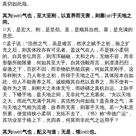
真切如此哉。
其为
气也，至大至刚，以直养而无害，则塞
于天地之
(wéi)
(sè)
间。
○
大，是宏大。刚，是坚劲。直，是顺其自然。塞，是充满的
意思。
○
孟子说：“浩然之气，虽是难言，然求之赋予之初，验之扩
充之后，则其体段亦有可见者。盖这气在人，不是狭小柔弱
的。自其舍弘而言，则浑浑融融，太和之内，无物不容，而非
形骸所能限量，何如其至大乎。自其强毅而言，则凛凛烈烈，
奋激之下，百折不回，而非物欲所能屈挠，何如其至刚乎。这
等样刚大，乃人有生之初，所得于天地之正气，其体段本自如
此，但人不能善养之耳。诚能顺其自然以直养之，而不使有一
毫作为之害，则刚大之本体无亏，而磅礴之真机自运。上际乎
天，下蟠乎地，盈天地之间，无非此气之充塞矣。”夫以天地
之大，而此气充满于其间，其浩然为何如哉？盖吾身之气，本
与天地之气相为流通，故养而无害，则塞乎天地。若一为私意
所累，便觉得狭小柔弱，充拓不去了。《书》称“帝德广运”，
其功业至于格上下，光四表，何莫而非此气之运用乎？
其为
气也，配义与道；无是，馁
也。
(wéi)
(něi)