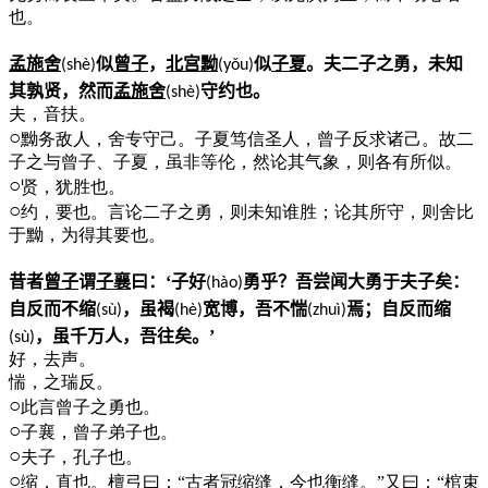
也。
孟施舍
似
曾子
，
北宫黝
似
子夏
。夫二子之勇，未知
(sh
è
)
(y
ǒ
u)
其孰贤，然而
孟施舍
守约也。
(sh
è
)
夫，音扶。
○
黝务敌人，舍专守己。子夏笃信圣人，曾子反求诸己。故二
子之与曾子、子夏，虽非等伦，然论其气象，则各有所似。
○
贤，犹胜也。
○
约，要也。言论二子之勇，则未知谁胜；论其所守，则舍比
于黝，为得其要也。
昔者
曾子
谓
子襄
曰：‘子好
勇乎？吾尝闻大勇于夫子矣：
(h
à
o)
自反而不缩
，虽褐
宽博，吾不惴
焉；自反而缩
(s
ù
)
(h
è
)
(zhu
ì
)
，虽千万人，吾往矣。’
(s
ù
)
好，去声。
惴，之瑞反。
○
此言曾子之勇也。
○
子襄，曾子弟子也。
○
夫子，孔子也。
○
缩，直也。檀弓曰：“古者冠缩缝，今也衡缝。”又曰：“棺束