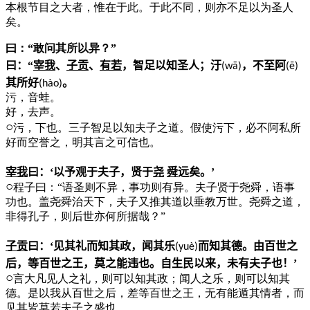
本根节目之大者，惟在于此。于此不同，则亦不足以为圣人
矣。
曰：“敢问其所以异？”
曰：“
宰我
、
子贡
、
有若
，智足以知圣人；汙
，不至阿
(w
ā
)
(
ē
)
其所好
。
(h
à
o)
污，音蛙。
好，去声。
○
污，下也。三子智足以知夫子之道。假使污下，必不阿私所
好而空誉之，明其言之可信也。
宰我
曰：‘以予观于夫子，贤于
尧
舜
远矣。’
○
程子曰：“语圣则不异，事功则有异。夫子贤于尧舜，语事
功也。盖尧舜治天下，夫子又推其道以垂教万世。尧舜之道，
非得孔子，则后世亦何所据哉？”
子贡
曰：‘见其礼而知其政，闻其乐
而知其德。由百世之
(yu
è
)
后，等百世之王，莫之能违也。自生民以来，未有夫子也！’
○
言大凡见人之礼，则可以知其政；闻人之乐，则可以知其
德。是以我从百世之后，差等百世之王，无有能遁其情者，而
见其皆莫若夫子之盛也。