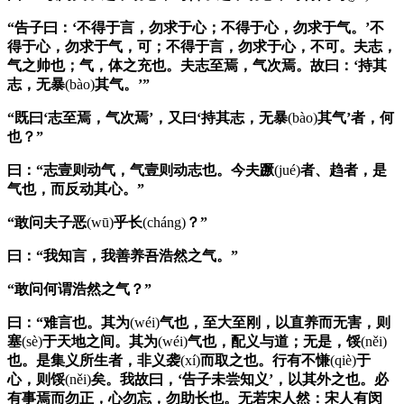
“告子曰：‘不得于言，勿求于心；不得于心，勿求于气。’不
得于心，勿求于气，可；不得于言，勿求于心，不可。夫志，
气之帅也；气，体之充也。夫志至焉，气次焉。故曰：‘持其
志，无暴
(bào)
其气。’”
“既曰‘志至焉，气次焉’，又曰‘持其志，无暴
(bào)
其气’者，何
也？”
曰：“志壹则动气，气壹则动志也。今夫蹶
(jué)
者、趋者，是
气也，而反动其心。”
“敢问夫子恶
(wū)
乎长
(cháng)
？”
曰：“我知言，我善养吾浩然之气。”
“敢问何谓浩然之气？”
曰：“难言也。其为
(wéi)
气也，至大至刚，以直养而无害，则
塞
(sè)
于天地之间。其为
(wéi)
气也，配义与道；无是，馁
(něi)
也。是集义所生者，非义袭
(xí)
而取之也。行有不慊
(qiè)
于
心，则馁
(něi)
矣。我故曰，‘
告子
未尝知义’，以其外之也。必
有事焉而勿正，心勿忘，勿助长也。无若
宋
人然：
宋
人有闵