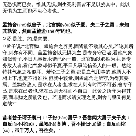
无恐惧而已矣。惟其无惧,则生死利害皆不足以挠其中。此以
无惧为主,而能不动心者也。”
孟施舍
似
曾子
，
北宫黝
似
子夏
。夫二子之勇，未知
(shè)
(yǒu)
其孰贤，然而
孟施舍
守约也。
(shè)
○
贤,是胜。约,是简要。
○
孟子说:“北官黝、孟施舍之养勇,固皆能不动其心矣,若论其所
守,则亦有不同。盖孟施舍以无惧为主,是专务守己者,看他气象
却似曾子,平日凡事反求诸已的一般。北官黝以必胜为主,是专
务敌人者,看他气象却似子夏,平日凡事笃信圣人的一般。然此
特其气象之相似耳。若论二子之勇,都是血气用事的,他两人不
相上下,也定不得谁胜,但就中较量,则孟施舍之所守,为得其要
焉。盖黝务敌人,是求在人者也,求在人则有时而不可必;舍专守
己,是求在己者也,求在己则无往而不自由。此舍之所守为得其
要,而非黝之所能及也。若进而求诸义理之勇,则舍与黝又何足
道哉?”
昔者
曾子
谓
子襄
曰：‘子好
勇乎？吾尝闻大勇于夫子矣：
(hào)
自反而不缩
，虽褐
宽博，吾不惴
焉；自反而缩
(sù)
(hè)
(zhuì)
，虽千万人，吾往矣。’
(sù)