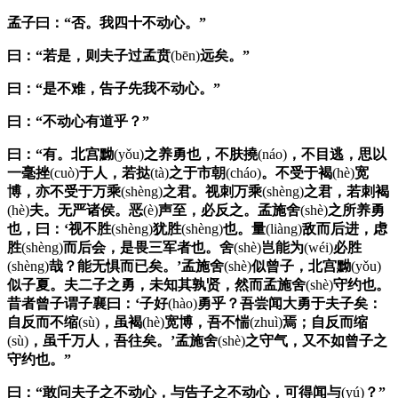
孟子
曰：“否。我四十不动心。”
曰：“若是，则夫子过
孟贲
(bēn)
远矣。”
曰：“是不难，告子先我不动心。”
曰：“不动心有道乎？”
曰：“有。
北宫黝
(yǒu)
之养勇也，不肤撓
(náo)
，不目逃，思以
一毫挫
(cuò)
于人，若挞
(tà)
之于市朝
(cháo)
。不受于褐
(hè)
宽
博，亦不受于万乘
(shèng)
之君。视刺万乘
(shèng)
之君，若刺褐
(hè)
夫。无严诸侯。恶
(è)
声至，必反之。
孟施舍
(shè)
之所养勇
也，曰：‘视不胜
(shèng)
犹胜
(shèng)
也。量
(liàng)
敌而后进，虑
胜
(shèng)
而后会，是畏三军者也。
舍
(shè)
岂能为
(wéi)
必胜
(shèng)
哉？能无惧而已矣。’
孟施舍
(shè)
似
曾子
，
北宫黝
(yǒu)
似
子夏
。夫二子之勇，未知其孰贤，然而
孟施舍
(shè)
守约也。
昔者
曾子
谓
子襄
曰：‘子好
(hào)
勇乎？吾尝闻大勇于夫子矣：
自反而不缩
(sù)
，虽褐
(hè)
宽博，吾不惴
(zhuì)
焉；自反而缩
(sù)
，虽千万人，吾往矣。’
孟施舍
(shè)
之守气，又不如
曾子
之
守约也。”
曰：“敢问夫子之不动心，与
告子
之不动心，可得闻与
(yú)
？”