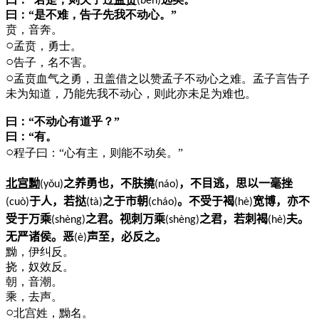
(bēn)
曰：“是不难，告子先我不动心。”
贲，音奔。
○
孟贲，勇士。
○
告子，名不害。
○
孟贲血气之勇，丑盖借之以赞孟子不动心之难。孟子言告子
未为知道，乃能先我不动心，则此亦未足为难也。
曰：“不动心有道乎？”
曰：“有。
○
程子曰：“心有主，则能不动矣。”
北宫黝
之养勇也，不肤撓
，不目逃，思以一毫挫
(y
ǒ
u)
(n
á
o)
于人，若挞
之于市朝
。不受于褐
宽博，亦不
(cu
ò
)
(t
à
)
(ch
á
o)
(h
è
)
受于万乘
之君。视刺万乘
之君，若刺褐
夫。
(sh
è
ng)
(sh
è
ng)
(h
è
)
无严诸侯。恶
声至，必反之。
(
è
)
黝，伊纠反。
挠，奴效反。
朝，音潮。
乘，去声。
○
北宫姓，黝名。