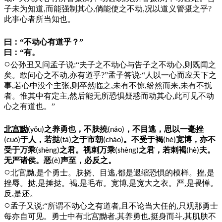
子未为知道,而能强制其心,倘能使之不动,况以道义管摄之乎?
此事心者所当知也。
曰：“不动心有道乎？”
曰：“有。
○
公孙丑又问孟子说:“夫子之不动心与告子之不动心,则既闻之
矣。敢问心之不动,亦有道乎?”孟子答说:“人以一心而应天下之
事,若心中没个主张,则卒然临之,未有不惊,纷然而来,未有不扰
者。惟其中有定主,然后能无所恐惧疑惑而动其心,此可见不动
心之有道也。”
北宫黝
之养勇也，不肤撓
，不目逃，思以一毫挫
(yǒu)
(náo)
于人，若挞
之于市朝
。不受于褐
宽博，亦不
(cuò)
(tà)
(cháo)
(hè)
受于万乘
之君。视刺万乘
之君，若刺褐
夫。
(shèng)
(shèng)
(hè)
无严诸侯。恶
声至，必反之。
(è)
○
北官黝,是个勇士。肤挠、目逃,都是退缩恐惧的模样。挫,是
挫辱。挞,是捶挞。褐,是毛布。宽博,是宽大之衣。严,是畏惮。
反,是还。
○
孟子又说:“所谓不动心之有道者,且不论当大任的,只观那勇士
每亦自可见。勇士中有北宫黝者,其养勇也,挺身而斗,其肌肤不