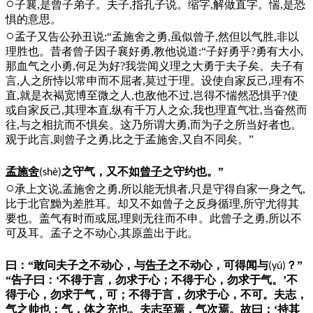
○
子襄,是曾子弟子。夫子,指孔子说。缩字,解做直字。惴,是恐
惧的意思。
○
孟子又告公孙丑说:“孟施舍之勇,虽似曾子,然但以气胜,非以
理胜也。昔者曾子因子襄好勇,教他说道:“子好勇乎?勇有大小,
那血气之小勇,何足为好?我尝闻义理之大勇于夫子矣。夫子有
言,人之所恃以常申而不屈者,莫过于理。设使自家反己,理有不
直,就是衣褐宽博至微之人,也敌他不过,岂得不惴然恐惧乎?使
或自家反己,其理本直,纵有千万人之众,我也理直气壮,当奋然而
往,与之相抗而不惧矣。这乃所谓大勇,而为子之所当好者也。
观于此言,则曾子之勇,比之于孟施舍,又自不同矣。”
孟施舍
之守气，又不如
曾子
之守约也。”
(shè)
○
承上文说,孟施舍之勇,所以能无惧者,只是守得自家一身之气,
比于北官黝为差胜耳。却又不如曾子之反身循理,所守尤得其
要也。盖气有时而或屈,理则无往而不申。此曾子之勇,所以不
可及耳。孟子之不动心,其原盖出于此。
曰：“敢问夫子之不动心，与
告子
之不动心，可得闻与
？”
(yú)
“告子曰：‘不得于言，勿求于心；不得于心，勿求于气。’不
得于心，勿求于气，可；不得于言，勿求于心，不可。夫志，
气之帅也；气，体之充也。夫志至焉，气次焉。故曰：‘持其