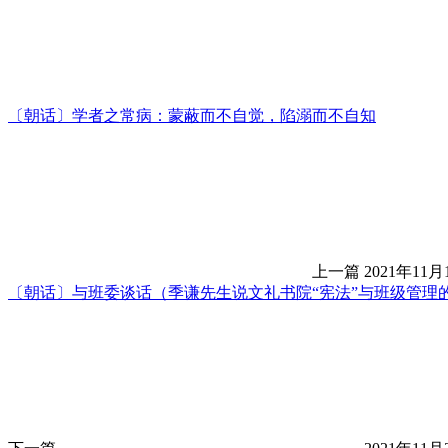
〔朝话〕学者之常病：蒙蔽而不自觉，陷溺而不自知
上一篇
2021年11月
〔朝话〕与班委谈话（季谦先生说文礼书院“宪法”与班级管理的