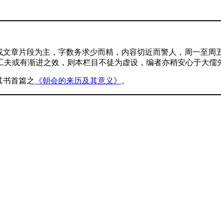
文章片段为主，字数务求少而精，内容切近而警人，周一至周五每
工夫或有渐进之效，则本栏目不徒为虚设，编者亦稍安心于大儒
其书首篇之
《朝会的来历及其意义》
。