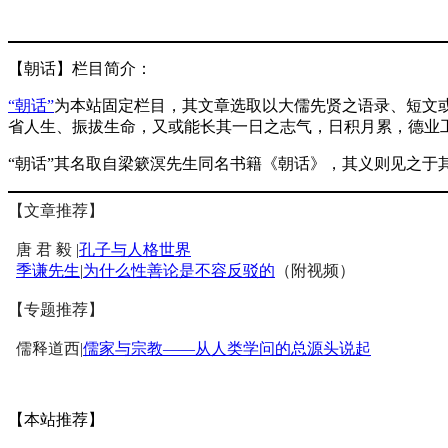
【朝话】栏目简介：
“朝话”
为本站固定栏目，其文章选取以大儒先贤之语录、短文或
省人生、振拔生命，又或能长其一日之志气，日积月累，德业
“朝话”其名取自梁簌溟先生同名书籍《朝话》，其义则见之于
【文章推荐】
唐 君 毅 |
孔子与人格世界
季谦先生
|
为什么性善论是不容反驳的
（附视频）
【专题推荐】
儒释道西|
儒家与宗教——从人类学问的总源头说起
【本站推荐】