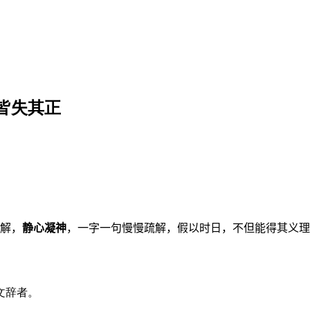
皆失其正
解，
静心凝神
，一字一句慢慢疏解，假以时日，不但能得其义理
文辞者。