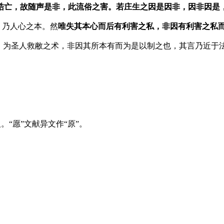
梏亡，故随声是非，此流俗之害。若庄生之因是因非，因非因是
，乃人心之本。然
唯失其本心而后有利害之私，非因有利害之私
起，为圣人救敝之术，非因其所本有而为是以制之也，其言乃近于
“愿”文献异文作“原”。