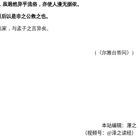
，虽迥然异乎流俗，亦使人漫无据依。
而后以是非之公救之也。
法家，与孟子之言异矣。
（《尔雅台答问》）
本站编辑：澤之
（视频号：
@
泽之读经）