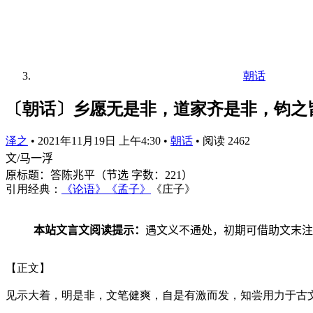
朝话
〔朝话〕乡愿无是非，道家齐是非，钧之
泽之
•
2021年11月19日 上午4:30
•
朝话
•
阅读 2462
文
/
马一浮
原标题：答陈兆平（节选
字数：
221
）
引用经典：
《论语》
《孟子》
《庄子》
本站文言文阅读提示：
遇文义不通处，初期可借助文末注
【正文】
见示大着，明是非，文笔健爽，自是有激而发，知尝用力于古