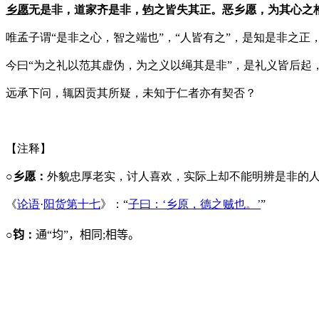
乡愿
无是非，道家齐是非，
钧
之皆失其正。恶乡愿，为其心之
唯孟子谓“是非之心，智之端也”，“人皆有之”，是知是非之正
今曰“为之礼以范其虚伪，为之义以绳其是非”，是礼义皆后
远承下问，辄因贡其所疑，未知于仁者亦有契否？
【注释】
○乡愿：
外貌忠厚老实，讨人喜欢，实际上却不能明辨是非的人。
《
论语
·
阳货第十七
》：“
子曰：‘乡原，德之贼也。’
”
○钧
：
通“均”，相同
;
相等。