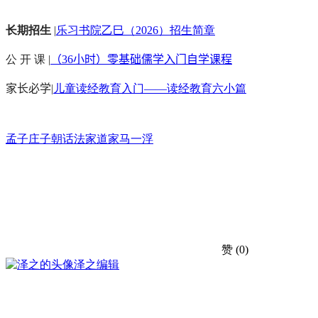
长期招生
|
乐习书院乙巳（2026）招生简章
公 开 课 |
（36小时）零基础儒学入门自学课程
家长必学
|
儿童读经教育入门——读经教育六小篇
孟子
庄子
朝话
法家
道家
马一浮
赞
(0)
泽之
编辑