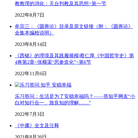
教教理的消化：天台判教及其思想>第一节
2022年8月7日
牟宗三：《圆善论》目录及原文链接（附：《圆善论》
全集本编校说明）
2023年8月14日
《西铭》的理境及其践履规模|蔡仁厚《中国哲学史》第
4卷第2章<张横渠“思参造化”>第6节
2022年11月6日
乐习答问：生活是为了安稳幸福吗？——答知乎网友“小
白对知行合一、致良知的理解……”
2022年7月3日
《中庸》全文及注释
2021年8月26日