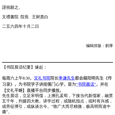
謹祝願之。
文禮書院 院長 王财貴白
二五六四年十月二日
编辑排版：躬厚
【书院晨话纪要】缘起：
每周六上午
8:30
，
文礼书院
院长
季谦先生
都会藉阳明先生《传
习录》，为书院学子讲授儒门心学，是为
“书院晨话”
，并在
【文礼平畴】直播平台同步播放。
先生晨话，立足宋明儒，上溯孔孟荀，下接当代新儒家，融贯
五千年，判摄四大教。讲学过程，或随机指点，或时有兴感，
或旁征博引，或纵谈古今。“致广大而尽精微，极高明而道中
庸”。