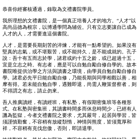
恭喜你經審核通過，錄取為文禮書院學員。
我所理想的文禮書院，是一個真正培養人才的地方。“人才”以
高尚品德為根宗，以博通學問為辅佐。只有立志要讓自己成為
人才的人，才需要進這個書院。
人才，是需要長期刻苦的淬煉，才能有一點希望的。如果沒有
堅真的志氣，或不堪艱苦，或不能持久，是不能成就的。孔子
說：吾十有五而志於學，諸君或約十五之龄，或已超過十五，
宜是立志之時。有志者，應是可以自勉自勵自修自學的。故本
書院唯提供治學之方法與讀書之環境，由學員自勉自勵自修自
學。諸君必先平日能自勵自修，乃能長期與同學相觀以善，相
摩有得。若未能自勉自學，遇難即退，尚需人鞭策督察者，则
不得謂之有志，請止勿來。
吾人推廣讀經，有讀經班，有私塾，有假期密集班等各種形
式。在私塾與密集班，其讀書時間多而休息時間少，已經有人
譏為監獄，今者文禮書院之要求，尤其嚴苛，起居與學習，皆
须謹慎勤奮，不容稍有放縱頹惰，神情與熊度，皆须寬厚和
祥，不容稍有克伐怠傲，否則，即請退學。