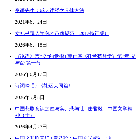
季谦先生：成人读经之具体方法
2021年6月24日
文礼书院入学包本录像规范（2017修订版）
2026年6月18日
《论语》言“义”的意指 | 蔡仁厚《孔孟荀哲学》第7章 义
与命 第一节
2026年6月17日
诗词吟唱♫《礼运大同篇》
2026年5月8日
中国悲剧意识之虚与实、悲与壮 | 唐君毅：中国文学精
神（十）
2026年4月27日
中国之悲剧意识 | 唐君毅：中国文学精神（九）