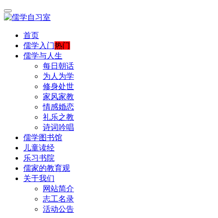
首页
儒学入门
热门
儒学与人生
每日朝话
为人为学
修身处世
家风家教
情感婚恋
礼乐之教
诗词吟唱
儒学图书馆
儿童读经
乐习书院
儒家的教育观
关于我们
网站简介
志工名录
活动公告