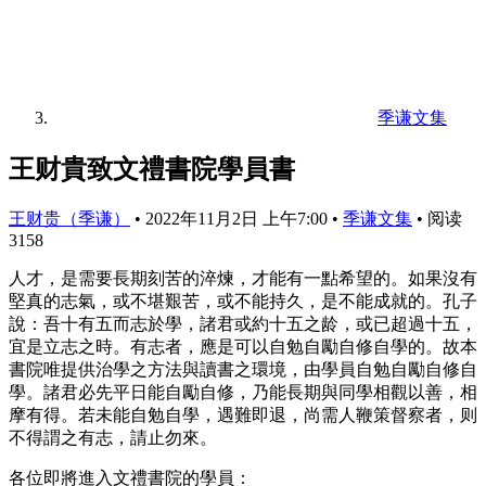
季谦文集
王财貴致文禮書院學員書
王财贵（季谦）
•
2022年11月2日 上午7:00
•
季谦文集
•
阅读
3158
人才，是需要長期刻苦的淬煉，才能有一點希望的。如果沒有
堅真的志氣，或不堪艱苦，或不能持久，是不能成就的。孔子
說：吾十有五而志於學，諸君或約十五之龄，或已超過十五，
宜是立志之時。有志者，應是可以自勉自勵自修自學的。故本
書院唯提供治學之方法與讀書之環境，由學員自勉自勵自修自
學。諸君必先平日能自勵自修，乃能長期與同學相觀以善，相
摩有得。若未能自勉自學，遇難即退，尚需人鞭策督察者，则
不得謂之有志，請止勿來。
各位即將進入文禮書院的學員：