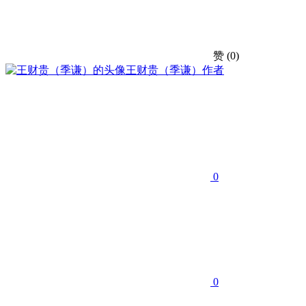
赞
(0)
王财贵（季谦）
作者
0
0