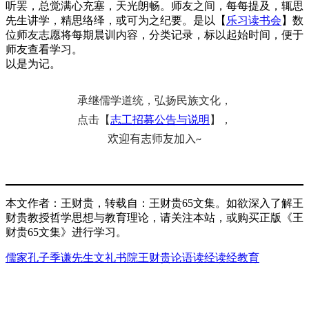
听罢，总觉满心充塞，天光朗畅。师友之间，每每提及，辄思
先生讲学，精思络绎，或可为之纪要。是以【
乐习读书会
】数
位师友志愿将每期晨训内容，分类记录，标以起始时间，便于
师友查看学习。
以是为记。
承继儒学道统，弘扬民族文化，
点击【
志工招募公告与说明
】，
欢迎有志师友加入
~
本文作者：王财贵，转载自：王财贵65文集。如欲深入了解王
财贵教授哲学思想与教育理论，请关注本站，或购买正版《王
财贵65文集》进行学习。
儒家
孔子
季谦先生
文礼书院
王财贵
论语
读经
读经教育