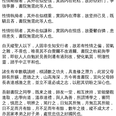
性情剛狠者，其外在似堅強，實因内在乾枯，故好辯好门，爭
強爭勝，書院無需此等人也。
性情執拗者，其外在似穩重，實因内在滯塞，故坚持己見，既
驕且吝，書院無需此等人也。
性情怯弱者，其外在似謙和，實因内在惶惑，故憂鬱自憐，患
得患失，書院無需此等人也。
自天縱聖人以下，人固非生知安行者，故若有性情之偏，習氣
之雜，不畏也，唯畏其不自覺爾不改過爾。書院之軌範舆學
習，即欲人人自勉於見善則遷有過則改，變化氣質，明澈性
靈，踏乎中正平和也。
諸生有幸數载讀經，積誦數之功夫，具進修之潛力，此皆父母
師長所赐，恩德之大，山高海深，方今将進書院，宜向父母師
長表達感激之意，並立不退必成之志，以慰其切盼之深心也。
吾願書院之同學，既來之後，師友一堂，相互挾持，皆能樂觀
進取，志學向道，溫恭達禮，與人為善，所謂博學之，審問
之，慎思之，明辨之，篤行之，日知其所無，月無忘其所能，
日不足而月有餘，月不足而年有餘，數年之後，縱不成大才，
亦居家孝弟之好子弟，處世忠信之好國民也。