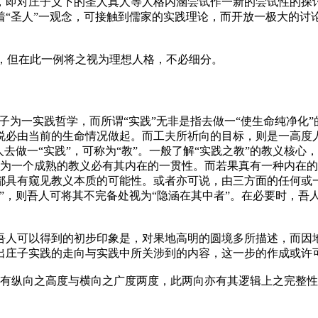
即对庄子义下的圣人真人等人格内涵尝试作一新的尝试性的探讨。
着“圣人”一观念，可接触到儒家的实践理论，而开放一极大的讨
别，但在此一例将之视为理想人格，不必细分。
庄子为一实践哲学，而所谓“实践”无非是指去做一“使生命纯净化
说必由当前的生命情况做起。而工夫所祈向的目标，则是一高度
去做一“实践”，可称为“教”。一般了解“实践之教”的教义核
”，因为一个成熟的教义必有其内在的一贯性。而若果真有一种内在的
都具有窥见教义本质的可能性。或者亦可说，由三方面的任何或
”，则吾人可将其不完备处视为“隐涵在其中者”。在必要时，吾
吾人可以得到的初步印象是，对果地高明的圆境多所描述，而因
出庄子实践的走向与实践中所关涉到的内容，这一步的作成或许
，有纵向之高度与横向之广度两度，此两向亦有其逻辑上之完整