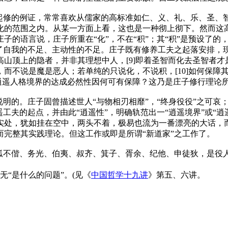
夫起修的例证，常常喜欢从儒家的高标准如仁、义、礼、乐、圣、
化的范围之内。从某一方面上看，这也是一种彻上彻下。然而这高
的语言说，庄子所重在“化”，不在“积”；其“积”是预设了的
尽了自我的不足、主动性的不足。庄子既有修养工夫之起落安排，
山顶上的隐者，并非其理想中人，[9]即着圣智而化去圣智者
而不说是魔是恶人；若单纯的只说化，不说积，[10]如何保障
其逍遥人格境界的达成必然性因何可有保障？这乃是庄子修行理论
的。庄子固曾描述世人“与物相刃相靡”，“终身役役”之可哀；也
夫的起点，并由此“逍遥性”，明确轨范出一“逍遥境界”或“逍遥人
实处，犹如挂在空中，两头不着，极易也流为一番漂亮的大话，
完整其实践理论。但这工作或即是所谓“新道家”之工作了。
。若狐不偕、务光、伯夷、叔齐、箕子、胥余、纪他、申徒狄，是
无“是什么的问题”。(见《
中国哲学十九讲
》第五、六讲。