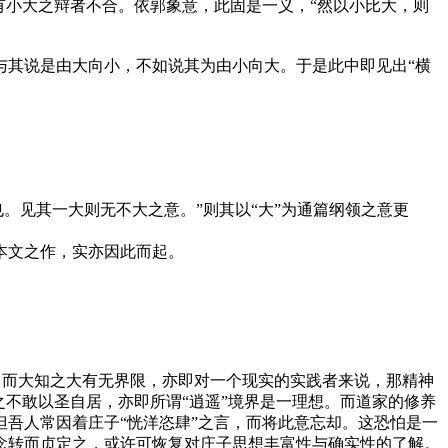
有小大之辩者不合。依郭象意，此固是一义，“然以小比大，则
与其说是由大向小，不如说其为由小向大。于是此中即见出“横
也。见其一大则无不大之意。”则其以“大”为通篇纲领之意更
。本文之作，实亦因此而起。
止？而大知之大有无界限，亦即对一个现实的实践者来说，那精神
不敢以圣自居，亦即所谓“逍遥”境界是一理想。而道家的修养
吾人常因着庄子“恍洋恣肆”之言，而将此意忘却。这恐怕是一
念转而贞定之，或许可恢复对庄子思想丰富性与确实性的了解。