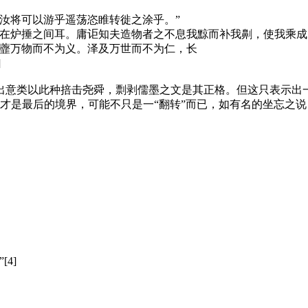
汝将可以游乎遥荡恣睢转徙之涂乎。”
在炉捶之间耳。庸讵知夫造物者之不息我黥而补我劓，使我乘成
，虀万物而不为义。泽及万世而不为仁，长
]
寄言出意类以此种掊击尧舜，剽剥儒墨之文是其正格。但这只表示出
何才是最后的境界，可能不只是一“翻转”而已，如有名的坐忘之说
4]