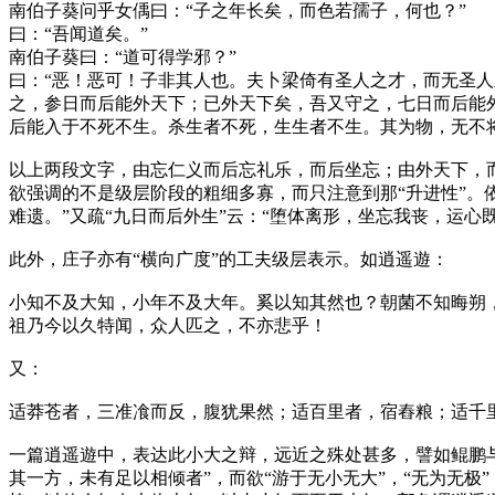
南伯子葵问乎女偊曰：“子之年长矣，而色若孺子，何也？”
曰：“吾闻道矣。”
南伯子葵曰：“道可得学邪？”
曰：“恶！恶可！子非其人也。夫卜梁倚有圣人之才，而无圣
之，参日而后能外天下；已外天下矣，吾又守之，七日而后能
后能入于不死不生。杀生者不死，生生者不生。其为物，无不将
以上两段文字，由忘仁义而后忘礼乐，而后坐忘；由外天下，
欲强调的不是级层阶段的粗细多寡，而只注意到那“升进性”。
难遗。”又疏“九日而后外生”云：“堕体离形，坐忘我丧，运心
此外，庄子亦有“横向广度”的工夫级层表示。如逍遥遊：
小知不及大知，小年不及大年。奚以知其然也？朝菌不知晦朔
祖乃今以久特闻，众人匹之，不亦悲乎！
又：
适莽苍者，三准飡而反，腹犹果然；适百里者，宿舂粮；适千
一篇逍遥遊中，表达此小大之辩，远近之殊处甚多，譬如鲲鹏与
其一方，未有足以相倾者”，而欲“游于无小无大”，“无为无极