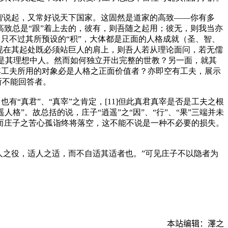
智说起，又常好说天下国家。这固然是道家的高致——你有多
致总是“跟”着上去的，彼有，则吾随之起用；彼无，则我当亦
，只不过其所预设的“积”，大体都是正面的人格成就（圣、智、
现在其起处既必须站巨人的肩上，则吾人若从理论面问，若无儒
才是其理想中人。然而如何独立开出完整的世教？另一面，就其
其工夫所用的对象必是人格之正面价值者？亦即空有工夫，展示
所不能回答者。
有“真君”、“真宰”之肯定，[11]但此真君真宰是否是工夫之根
格”。故总括的说，庄子“逍遥”之“因”、“行”、“果”三端并未
而庄子之苦心孤诣终将落空，这不能不说是一种不必要的损失。
役人之役，适人之适，而不自适其适者也。”可见庄子不以隐者为
本站编辑：澤之