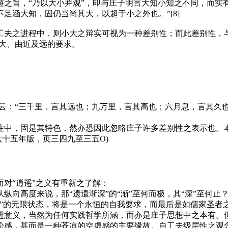
之旨，“乃以大小并观”，即与庄子明言大知小知之不同，而实
足涵大知，固仍当尚其大，以超于小之外也。”[8]
工夫之进程中，则小大之辩实可视为一种差别性；而此差别性，
及大、由近及远的要求。
”更云：“三千里，言其远也；九万里，言其高也；六月息，言其久
书之注中，固是其特色，然亦恐因此忽略庄子许多差别性之表示也
六十五年版，页三四九至三五O)
对“逍遥”之义有重新之了解：
纵向高度来说，那“遗遣渐深”的“渐”至何而极，其“深”至何
”的无限状态，将是一个永恒的自我要求，而最后是如儒家圣者之
进意义，当然为任何实践哲学所涵，而亦是庄子思想中之本有。但
松感，甚而是一种苍凉的空虚感的主要缘故。自工夫级层性之观