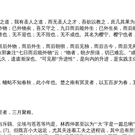
人之道，我有圣人之道，而无圣人之才，吾欲以教之，庶几其果
外物；已外物矣，吾又守之，九日而后能外生；已外生矣，而后
也，无不迎也；无不毁也，无不成也。其名为樱宁。樱宁也者，樱
而后外物，而后外生，而后朝彻，而后见独，而后古今，而后无
依郭象注“七日而后能外物”云：“物者，朝夕所须，切已难忘。”
既久，遗遣渐深也。”可见那“升进性”，是向内的升进，是实践主
，蟪蛄不知春秋，此小年也。楚之南有冥灵者，以五百岁为春，
里者，三月聚粮。
斥鷃、尘埃与苍苍等均是。林西仲甚至以为“‘大’字是一篇总纲
”，[7]。但既言小大远近，尤其关连着工夫之进程说，其中总有