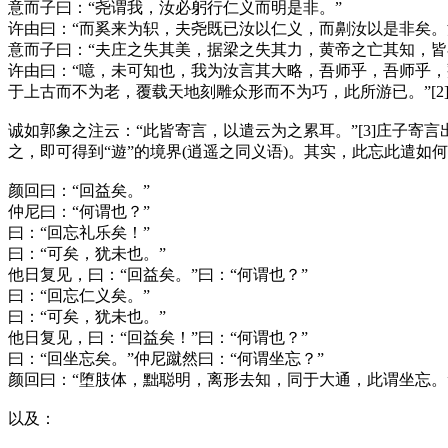
意而子曰：“尧谓我，汝必躬行仁义而明是非。”
许由曰：“而奚来为轵，夫尧既已汝以仁义，而劓汝以是非矣。
意而子曰：“夫庄之失其美，据梁之失其力，黄帝之亡其知，皆
许由曰：“噫，未可知也，我为汝言其大略，吾师乎，吾师乎
于上古而不为老，覆载天地刻雕众形而不为巧，此所游已。”[2
诚如郭象之注云：“此皆寄言，以遣云为之累耳。”[3]庄子
之，即可得到“遊”的境界(逍遥之同义语)。其实，此忘此遣如
颜回曰：“回益矣。”
仲尼曰：“何谓也？”
曰：“回忘礼乐矣！”
曰：“可矣，犹未也。”
他日复见，曰：“回益矣。”曰：“何谓也？”
曰：“回忘仁义矣。”
曰：“可矣，犹未也。”
他日复见，曰：“回益矣！”曰：“何谓也？”
曰：“回坐忘矣。”仲尼蹴然曰：“何谓坐忘？”
颜回曰：“堕肢体，黜聪明，离形去知，同于大通，此谓坐忘。”[
以及：