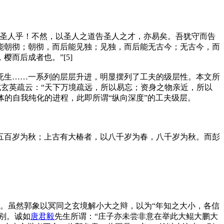
为圣人乎！不然，以圣人之道告圣人之才，亦易矣。吾犹守而告
能朝彻；朝彻，而后能见独；见独，而后能无古今；无古今，而
而后成者也。”[5]
死生……一系列的层层升进，明显摆列了工夫的级层性。本文所
成玄英疏云：“天下万境疏远，所以易忘；资身之物亲近，所以
体的自我纯化的进程，此即所谓“纵向深度”的工夫级层。
五百岁为秋；上古有大椿者，以八千岁为春，八千岁为秋。而彭
”。虽然郭象以冥同之玄境解小大之辩，以为“年知之大小，各信
所别。诚如
唐君毅
先生所谓：“庄子亦未尝非意在举此大鲲大鹏大