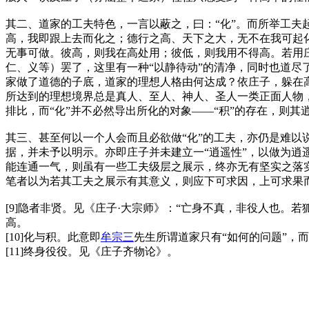
其二、道家的工夫特色，一言以蔽之，曰：“化”。而所举工
高，我即跟上去而化之；德行之高、天下之大，无不在我可起
无事可做。彼高，则我在高处用；彼低，则我用不得高。若用庄子
仁、义等）罢了，这里有一种“以静待动”的清净，同时也道
家做了道德的子底，道家的理想人格由何达成？依庄子，躲在高
所达到的理想境界总是真人、至人、神人、圣人一类正面人物，
排比，而“化”并不必然导出所化的对象——“积”的存在，则
其三、甚至何以一个人会而且必欲做“化”的工夫，亦仍是难以说明
据，并未予以明示。亦即庄子并未建立一“逍遥性”，以做为逍遥工
能连通一气，则虽有一些工夫级层之展示，终亦无有坚实之落
笔者以为若其工夫之展示有其意义，则应下可求因，上可求果而
[9]隐者非贤。见《庄子·大宗师》：“亡身不真，非役人也
高。
[10]化与积。此意即
牟宗三
先生所谓道家只有“如何的问题”，而
[11]终身役役。见《庄子齐物论》。