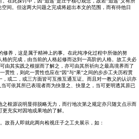
在此探讨中，因“逍遥”是庄子核心观念，故若“逍遥”义有所
论空间。但这两大问题之完成将超出本文的范围，而有待他日
”的修养，这是属于精神上的事。在此纯净化过程中所做的努
人格的完成，由当前的人格起修而达到一高阶的人格。故工夫必
心，可由其实践之根据而了解之，亦可由其所祈向之最高境界而了
一贯性，则此一贯性也应在“因”与“果”之间的步步工夫历程贯
一，或二，或三方面皆可互推互通互证。而且对一教义的认识亦
人当可依其所已表现者而为抉显之、抉显之，当可更明透其原已
地之根源说明显得脱略无力，而行地次第之规定亦只随文点示而
可更充实对因地或果地的了解。
性。故吾人即就此两向检视庄子之工夫展示，如：