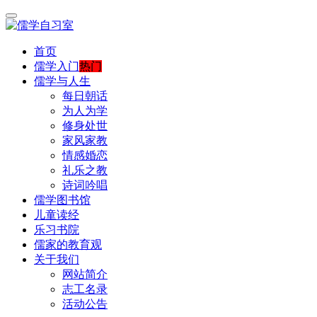
首页
儒学入门
热门
儒学与人生
每日朝话
为人为学
修身处世
家风家教
情感婚恋
礼乐之教
诗词吟唱
儒学图书馆
儿童读经
乐习书院
儒家的教育观
关于我们
网站简介
志工名录
活动公告