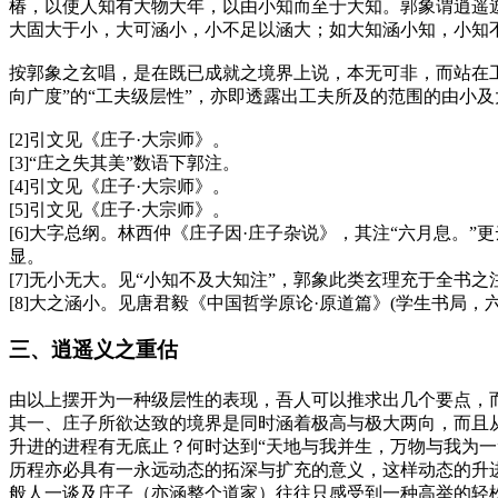
椿，以使人知有大物大年，以由小知而至于大知。郭象谓逍遥遊
大固大于小，大可涵小，小不足以涵大；如大知涵小知，小知不
按郭象之玄唱，是在既已成就之境界上说，本无可非，而站在
向广度”的“工夫级层性”，亦即透露出工夫所及的范围的由小
[2]引文见《庄子·大宗师》。
[3]“庄之失其美”数语下郭注。
[4]引文见《庄子·大宗师》。
[5]引文见《庄子·大宗师》。
[6]大字总纲。林西仲《庄子因·庄子杂说》，其注“六月息。
显。
[7]无小无大。见“小知不及大知注”，郭象此类玄理充于全
[8]大之涵小。见唐君毅《中国哲学原论·原道篇》(学生书局，
三、逍遥义之重估
由以上摆开为一种级层性的表现，吾人可以推求出几个要点，而
其一、庄子所欲达致的境界是同时涵着极高与极大两向，而且从
升进的进程有无底止？何时达到“天地与我并生，万物与我为一
历程亦必具有一永远动态的拓深与扩充的意义，这样动态的升
般人一谈及庄子（亦涵整个道家）往往只感受到一种高举的轻