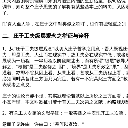
工夫内涵的特别理解而来的对逍遥内涵的重新估量。换句话说，
调节，则对整个庄子思想的了解将有某些基本上的转向。又因
了。
[1]真人至人等，在庄子文中对类似之称呼，也许有些轻重之
二、庄子工夫级层观念之举证与诠释
1、从“庄子工夫级层观念”以切入庄子哲学之用意：吾人既视
力，即是工夫。人生而在现实中，故工夫必在现实中做，或者
展现为一历程，一串历程以阶段陈述出，而有所谓“级层”教导人
解之。“根据”是工夫起修之“因”，“境界”是工夫所致之“果
通着。亦即不管从因上看、从果上看，甚或从工夫历程上看，
必须同时具备此三方面乃为完足。若有一不完具此三方面之“教
表现者之意义。
庄子的理论兴趣不强，其实践理论若就以上所说之三方面看，
不甚严谨。本文即欲征引若干有关工夫次第之文献，约略规划
2、有关工夫次第的文献举证：一般实践之学表现其工夫次第
意而子见许由，许由曰：“尧何以资汝。”