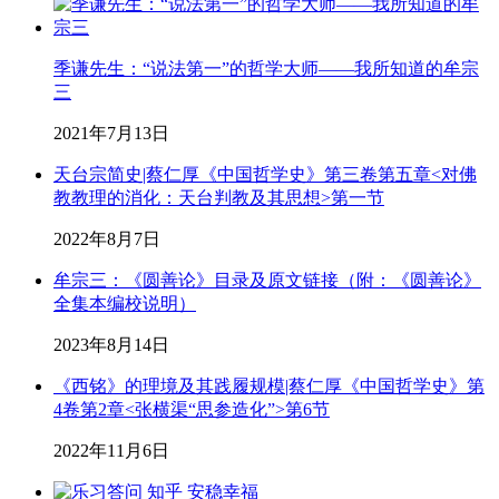
季谦先生：“说法第一”的哲学大师——我所知道的牟宗
三
2021年7月13日
天台宗简史|蔡仁厚《中国哲学史》第三卷第五章<对佛
教教理的消化：天台判教及其思想>第一节
2022年8月7日
牟宗三：《圆善论》目录及原文链接（附：《圆善论》
全集本编校说明）
2023年8月14日
《西铭》的理境及其践履规模|蔡仁厚《中国哲学史》第
4卷第2章<张横渠“思参造化”>第6节
2022年11月6日