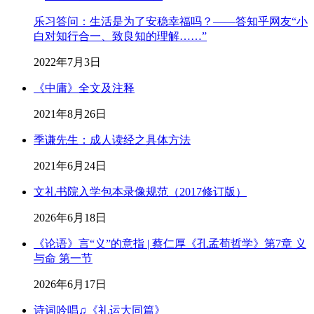
乐习答问：生活是为了安稳幸福吗？——答知乎网友“小
白对知行合一、致良知的理解……”
2022年7月3日
《中庸》全文及注释
2021年8月26日
季谦先生：成人读经之具体方法
2021年6月24日
文礼书院入学包本录像规范（2017修订版）
2026年6月18日
《论语》言“义”的意指 | 蔡仁厚《孔孟荀哲学》第7章 义
与命 第一节
2026年6月17日
诗词吟唱♫《礼运大同篇》