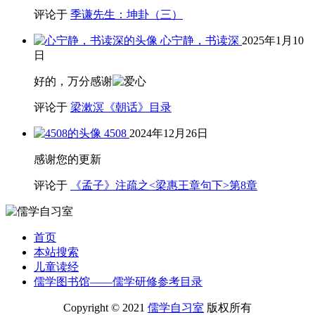
评论于
季谦先生：坤卦（三）
心宁静，书读深
2025年1月10
日
好的，万分感谢
评论于
梁漱溟《朝话》目录
4508
2024年12月26日
感谢您的更新
评论于
《孟子》注疏之<梁惠王章句下>第8章
首页
本站搜索
儿童读经
儒学图书馆——儒学研修参考目录
Copyright © 2021
儒学自习室
版权所有