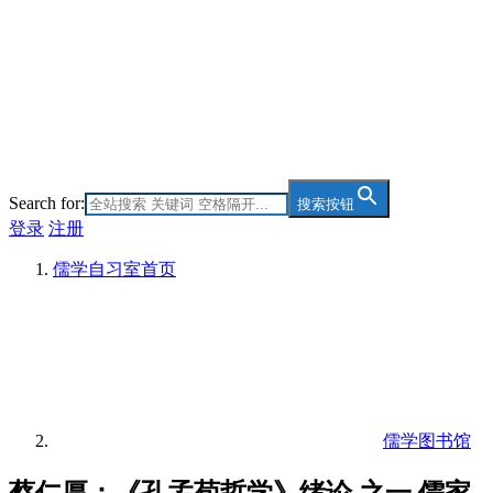
Search for:
搜索按钮
登录
注册
儒学自习室
首页
儒学图书馆
蔡仁厚：《孔孟荀哲学》绪论 之一 儒家