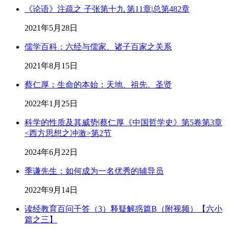
《论语》注疏之 子张第十九 第11章|总第482章
2021年5月28日
儒学百科：六经与儒家、诸子百家之关系
2021年8月15日
蔡仁厚：生命的本始：天地、祖先、圣贤
2022年1月25日
科学的性质及其威势|蔡仁厚《中国哲学史》第5卷第3章
<西方思想之冲激>第2节
2024年6月22日
季谦先生：如何成为一名优秀的辅导员
2022年9月14日
读经教育百问千答（3）释疑解惑篇B（附视频）【六小
篇之三】