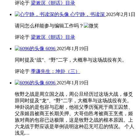
评论于
梁漱溟《朝话》目录
心宁静，书读深
2025年2月1日
请问怎么样能参与编辑工作吗？
评论于
梁漱溟《朝话》目录
6096
2025年1月19日
同时提及“战”、“野”二字，大概率与这场战役有关。
评论于
季谦先生：坤卦（三）
6096
2025年1月19日
牧野之战是周立国之战，周公旦经历过这场大战，修爻
辞同时提及“龙”、“野”二字，大概率与这场战役有关。
坤卦说的是包容与忍耐，他祖父季历冤死于商王囚禁、
父亲姬昌被商王长期关押、大哥伯邑考被商王烹煮，姬
族对商的包容已达极限，这是牧野之战的根本原因。上
六龙战于野应该是举例说明这种忍无可忍的情况。 个人
浅见…