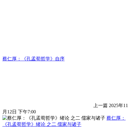
蔡仁厚：《孔孟荀哲学》自序
上一篇
2025年11
月12日 下午7:00
蔡仁厚：
《孔孟荀哲学》绪论 之二 儒家与诸子