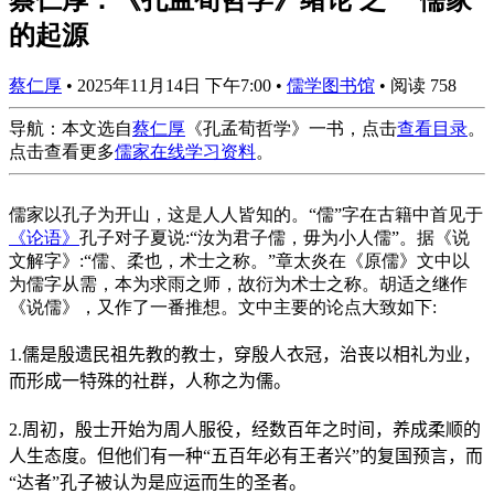
的起源
蔡仁厚
•
2025年11月14日 下午7:00
•
儒学图书馆
•
阅读 758
导航：本文选自
蔡仁厚
《孔孟荀哲学》一书，点击
查看目录
。
点击查看更多
儒家在线学习资料
。
儒家以孔子为开山，这是人人皆知的。“儒”字在古籍中首见于
《论语》
孔子对子夏说:“汝为君子儒，毋为小人儒”。据《说
文解字》:“儒、柔也，术士之称。”章太炎在《原儒》文中以
为儒字从需，本为求雨之师，故衍为术士之称。胡适之继作
《说儒》，又作了一番推想。文中主要的论点大致如下:
1.
儒是殷遗民祖先教的教士，穿殷人衣冠，治丧以相礼为业，
而形成一特殊的社群，人称之为儒。
2.
周初，殷士开始为周人服役，经数百年之时间，养成柔顺的
人生态度。但他们有一种“五百年必有王者兴”的复国预言，而
“达者”孔子被认为是应运而生的圣者。