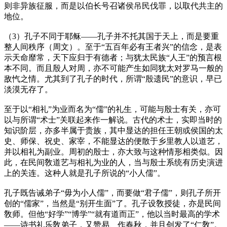
则非异族征服，而是以伯长号召诸侯吊民伐罪，以取代共主的
地位。
（3）孔子不同于耶稣——孔子并不托其国于天上，而是要重
整人间秩序
（周文）
。至于“五百年必有王者兴”的信念，是表
示天命靡常，天下应归于有德者；与犹太民族“人王”的预言根
本不同。而且殷人对周，亦不可能产生如同犹太对罗马一般的
敌忾之情。尤其到了孔子的时代，所谓“殷遗民”的意识，早已
淡漠无存了。
至于以“相礼”为业而名为“儒”的礼生，可能与殷士有关，亦可
以与所谓“术士”关联起来作一解说。古代的术士，实即当时的
知识阶层，亦多半属于贵族，其中显达的担任王朝或侯国的太
史、师保、祝史、家宰，不能显达的便散于乡里教人以道艺，
并以相礼为副业。周初的殷士，亦大致与这种情形相类似。因
此，在民间敎道艺与相礼为业的人，当与殷士系统有历史演进
上的关连。这种人就是孔子所说的“小人儒”。
孔子既告诫弟子“毋为小人儒”，而要做“君子儒”，则孔子所开
创的“儒家”，当然是“别开生面”了。孔子设敎授徒，亦是民间
敎师。但他“好学”“博学”“就有道而正”，他以当时最高的学术
——诗书礼乐敎弟子，又赞易、作春秋，并且创发了“仁敎”。