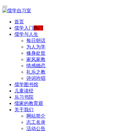
首页
儒学入门
热门
儒学与人生
每日朝话
为人为学
修身处世
家风家教
情感婚恋
礼乐之教
诗词吟唱
儒学图书馆
儿童读经
乐习书院
儒家的教育观
关于我们
网站简介
志工名录
活动公告