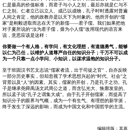
仁是最高的价值标准，而君子与小人之别，最后亦就是仁与不
仁之别。仁者立己以立人、成己以成物，孔子时时透露对普遍
人间之肯定，他的政教亦是以天下为对象的。他所开创的“儒
家”是刚毅进取而志在天下的新儒——君子儒。我们如果把他
对子夏所说的“汝为君子儒，毋为小人儒”改用现代的语言来
说，意思应该是这样：
你要做一个有人格，有学问，有文化理想，有道德勇气，能够
以仁为己任，以维护人道尊严自任的知识分子；千万不可以成
为一个只靠一点小学问、小知识，以谋求温饱的知识分子。
至于班固汉书艺文志说“儒家者流，出于司徒之官”，自亦反映
一部分历史事实，但却忽视了学术思想兴起的“时代、社会”之
背景以及“人”的因素。其实，儒家的开创，乃是孔子之功。孔
子是继承尧舜禹汤文武周公之道，而含弘光大、恢廓发皇的。
所以孟子说“孔子之谓集大成”。由于孔子开创儒家，而提高了
知识分子的眼界与气概，成为一个有生气、有理想的新学派，
终于发生了深远的影响，而成为中国文化和中国哲学的主流。
编辑排版：其嘉