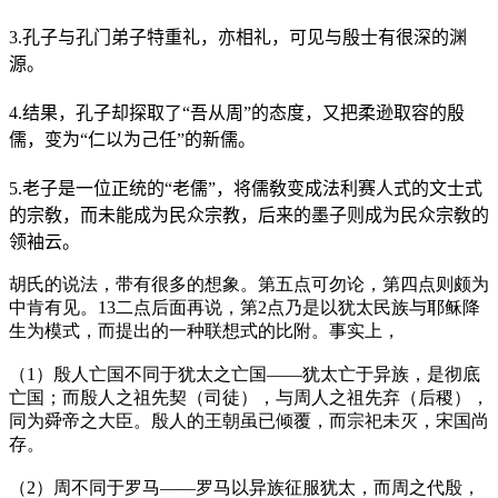
3.
孔子与孔门弟子特重礼，亦相礼，可见与殷士有很深的渊
源。
4.
结果，孔子却探取了“吾从周”的态度，又把柔逊取容的殷
儒，变为“仁以为己任”的新儒。
5.
老子是一位正统的“老儒”，将儒敎变成法利赛人式的文士式
的宗敎，而未能成为民众宗教，后来的墨子则成为民众宗敎的
领袖云。
胡氏的说法，带有很多的想象。第五点可勿论，第四点则颇为
中肯有见。13二点后面再说，第2点乃是以犹太民族与耶稣降
生为模式，而提出的一种联想式的比附。事实上，
（1）殷人亡国不同于犹太之亡国——犹太亡于异族，是彻底
亡国；而殷人之祖先契
（司徒）
，与周人之祖先弃
（后稷）
，
同为舜帝之大臣。殷人的王朝虽已倾覆，而宗祀未灭，宋国尚
存。
（2）周不同于罗马——罗马以异族征服犹太，而周之代殷，