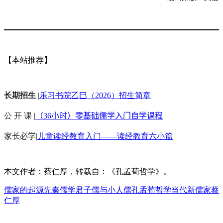
【本站推荐】
长期招生
|
乐习书院乙巳（2026）招生简章
公 开 课 |
（36小时）零基础儒学入门自学课程
家长必学
|
儿童读经教育入门——读经教育六小篇
本文作者：蔡仁厚，转载自：《孔孟荀哲学》。
儒家的起源
先秦儒学
君子儒与小人儒
孔孟荀哲学
当代新儒家
蔡
仁厚