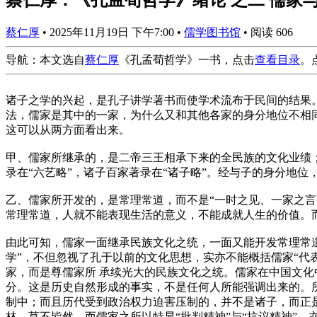
蔡仁厚
•
2025年11月19日 下午7:00
•
儒学图书馆
•
阅读 606
导航：本文选自
蔡仁厚
《孔孟荀哲学》一书，点击
查看目录
。
诸子之学的兴起，是孔子讲学著书而使学术流布于民间的结果
法，儒家是其中的一家，为什么又和其他各家的身分地位不相
这可以从两方面看出来。
甲、儒家所继承的，是二帝三王相承下来的全民族的文化业绩
录在“六艺略”，诸子百家著录在“诸子略”。经与子的身分地
乙、儒家所开发的，是常理常道，而不是“一时之见、一家之
常理常道，人就不能表现生活的意义，不能成就人生的价值。
由此可知，儒家一面继承民族文化之统，一面又能开发常理常
学”，不但忽视了孔于以前的文化思想，实亦不能概括儒家“代
家，而是尊儒家所 承续光大的民族文化之统。儒家在中国文化
分。这是历史自然形成的事实，不是任何人所能强调出来的。所
制中；而且历代受到政治权力迫害压制的，并不是诸子，而正
林，莫不皆然。而儒家之所以特显“批判精神”与“抗议精神”，