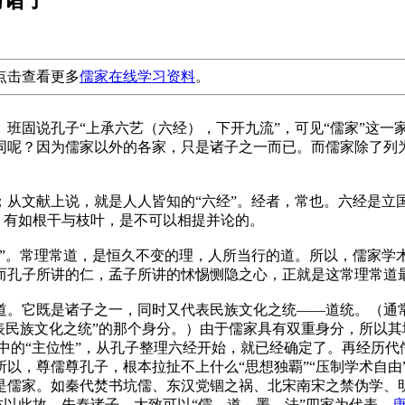
点击查看更多
儒家在线学习资料
。
。班固说孔子“上承六艺（
六经
），下开九流”，可见“儒家”这
同呢？因为儒家以外的各家，只是诸子之一而已。而儒家除了列
；从文献上说，就是人人皆知的“六经”。经者，常也。六经是立
位，有如根干与枝叶，是不可以相提并论的。
言”。常理常道，是恒久不变的理，人所当行的道。所以，儒家学
而孔子所讲的仁，孟子所讲的怵惕恻隐之心，正就是这常理常道
道。它既是诸子之一，同时又代表民族文化之统——道统。
（通
表民族文化之统”的那个身分。）
由于儒家具有双重身分，所以其
中的“主位性”，从孔子整理六经开始，就已经确定了。再经历
以，尊儒尊孔子，根本拉扯不上什么“思想独覇”“压制学术自由
是儒家。如秦代焚书坑儒、东汉党锢之祸、北宋南宋之禁伪学、
亦以此故。先秦诸子，大致可以“儒、道、墨、法”四家为代表。