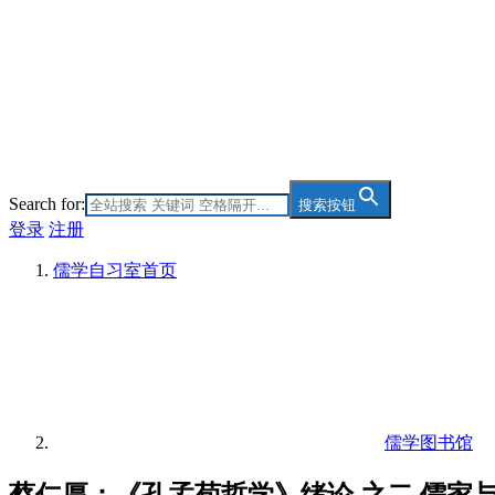
Search for:
搜索按钮
登录
注册
儒学自习室
首页
儒学图书馆
蔡仁厚：《孔孟荀哲学》绪论 之二 儒家