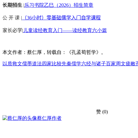
长期招生
|
乐习书院乙巳（2026）招生简章
公 开 课 |
（36小时）零基础儒学入门自学课程
家长必学
|
儿童读经教育入门——读经教育六小篇
本文作者：蔡仁厚，转载自：《孔孟荀哲学》。
以质救文
儒墨道法四家比较
先秦儒学
六经与诸子百家
周文疲敝
赞
(0)
蔡仁厚
作者