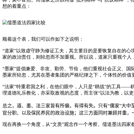
想的着重点：
顺着这个表，我们可以作如下之说明：
“道家”以致虚守静为修证工夫，其主要目的是要恢复自在的
家的政治责任，则轻忽而不加重视。所以说，道家只重视个人
“墨家”提倡兼爱、非攻、勤劳、节俭，他们重视社会正义、国
墨家所轻忽，尤其在墨者集团的严格纪律之下，个体性的价值
“法家”特重君国之利，在他们眼中，人只是“耕战”的工具—
理道德礼乐教化，亦采取敌视的态度，而主张“以法为教，以吏为
总之，道、墨、法三家皆有所偏，有得有失。只有“儒家”大
官分职、以及保民养民的政治设施；这三方面同时兼顾并重，
现在再换一个角度，从“文质”观念作一个考察。儒道墨法四家都