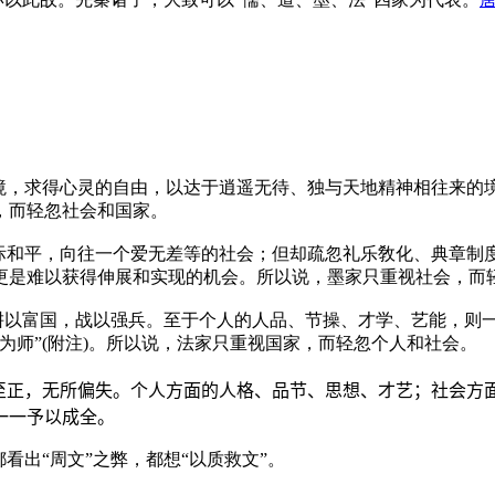
心境，求得心灵的自由，以达于逍遥无待、独与天地精神相往来的
，而轻忽社会和国家。
际和平，向往一个爱无差等的社会；但却疏忽礼乐敎化、典章制
更是难以获得伸展和实现的机会。所以说，墨家只重视社会，而
—耕以富国，战以强兵。至于个人的人品、节操、才学、艺能，则
师”(
附注
)。所以说，法家只重视国家，而轻忽个人和社会。
中至正，无所偏失。个人方面的人格、品节、思想、才艺；社会方
一一予以成全。
看出“周文”之弊，都想“以质救文”。