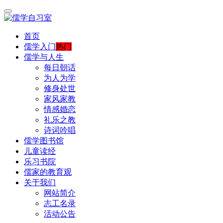
首页
儒学入门
热门
儒学与人生
每日朝话
为人为学
修身处世
家风家教
情感婚恋
礼乐之教
诗词吟唱
儒学图书馆
儿童读经
乐习书院
儒家的教育观
关于我们
网站简介
志工名录
活动公告