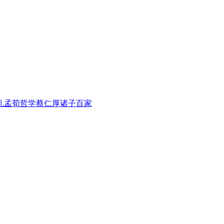
孔孟荀哲学
蔡仁厚
诸子百家