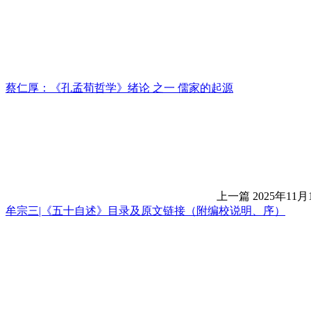
蔡仁厚：《孔孟荀哲学》绪论 之一 儒家的起源
上一篇
2025年11月
牟宗三|《五十自述》目录及原文链接（附编校说明、序）