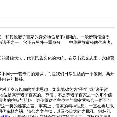
一家，和其他诸子百家的身分地位是不相同的。一般所谓儒道墨
为诸子之一，它还有另外一重身分——中华民族道统的代表者。
国的常经大法，代表民族文化的大统。在汉书艺文志里，六经著
术不同于一套专门的知识，而是我们日常生活的一个依据。离开
最内在的根核。
常对于秦汉以前的学术思想，笼统地称之为“子学”或“诸子哲
地位是高于诸子百家的。尊儒，不是尊诸子百家之一的那个儒
代儒者的护持与弘扬，更使得这个主位性与儒家紧密合一而不可
”这一类的诬妄之言。事实上，儒家的精神理想，一直在委屈限
明代东林之祸、清代之文字狱，以及今日大陆之批孔、毁坏孔
唐君毅
先生曾经从“个人”“社会”“国家”这三方面，来比较四家思