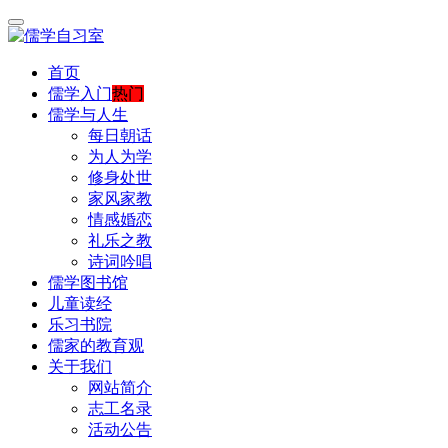
首页
儒学入门
热门
儒学与人生
每日朝话
为人为学
修身处世
家风家教
情感婚恋
礼乐之教
诗词吟唱
儒学图书馆
儿童读经
乐习书院
儒家的教育观
关于我们
网站简介
志工名录
活动公告