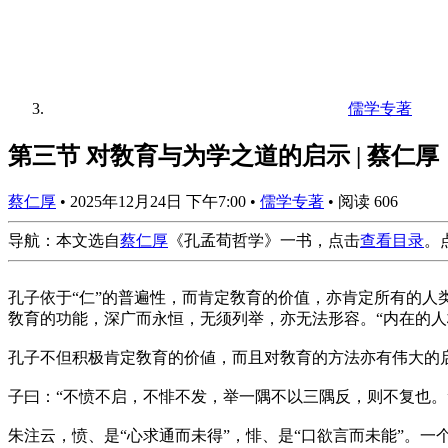
儒学专著
第三节 对敎育与为学之道的启示 | 蔡仁
蔡仁厚
•
2025年12月24日 下午7:00
•
儒学专著
•
阅读 606
导航：本文选自
蔡仁厚
《孔孟荀哲学》一书，点击
查看目录
。
孔子依于“仁”的普遍性，而肯定敎育的价值，亦肯定所有的人
敎育的功能，深广而永恒，无须列举，亦无法形容。“内在的人格
孔子不但积极肯定敎育的价値，而且对敎育的方法亦有伟大的
子曰：“不愤不启，不悱不发，举一隅不以三隅反，则不复也。
朱注云，愤、是“心求通而未得”，悱、是“口欲言而未能”。