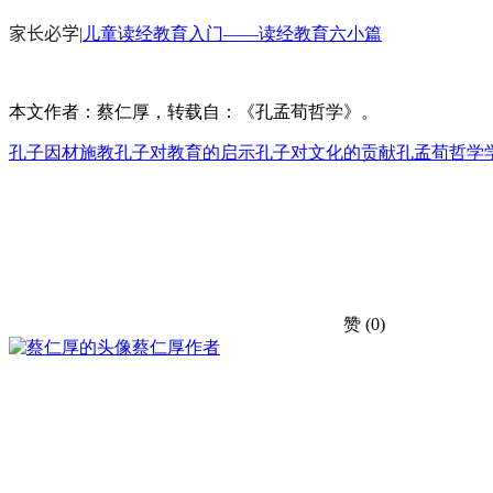
家长必学
|
儿童读经教育入门——读经教育六小篇
本文作者：蔡仁厚，转载自：《孔孟荀哲学》。
孔子因材施教
孔子对教育的启示
孔子对文化的贡献
孔孟荀哲学
赞
(0)
蔡仁厚
作者