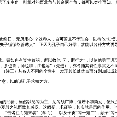
示了东南角，则相对的西北角与其余两个角，都可以类推而知。其
饱食终日，无所用心”？这种人，自可暂且不予理会，以待他“知
“夫子循循然善诱人”，正因为孔子自己好学，故能以各种方式诱
。譬如冉有资性较弱，所以敎他“闻，斯行之”，以使他勇于进取
，参也鲁，师也辟，由也喭”（
先进
），亦各随其资性禀赋之不
。（
注三
）从各人不同的个性中，发现其长处优点而分别加以成
之意，以略说孔子求知之方。
面的经验，当然以见闻为主。见闻须广博，但若不加简别，便只是
征验夏殷之礼而致其感叹。这阙疑、求征验，其实就是思的作用。
），“告诸往而知来者”（
学而
），以及子贡“闻一知二”，颜子“闻