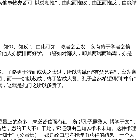
他事物亦皆可“以类相推”，由此而推彼，由正而推反，自能举
愤、知悱、知反”。由此可知，教者之启发，实有待于学者之愤
导他人亦愤悱而好学。（
譬如对鄙夫，叩其两端而竭焉，亦是一
。子路勇于行而或失之太过，所以告诫他“有父兄在”，应先禀
同，而一一加以裁成，终于皆成大贤。孔子当然希望得到“中行”
就，这就是孔门之所以多贤了。
量上的杂多，未必皆信而有征。所以孔子虽敎人“博学于文”，
当然，思的工夫不止于此，它还须由已知以推求未知。这种推理
一知十”（
公治长
），都是经由思考推理而获得的结果。一个人