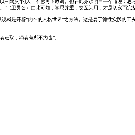
不以三隅反”的人，不愿再予敎诲。但在此亦须明白一个道理：思
。”（
卫灵公
）由此可知，学思并重，交互为用，才是切实而完
以说就是开辟“内在的人格世界”之方法。这是属于德性实践的工
者进取，狷者有所不为也”。