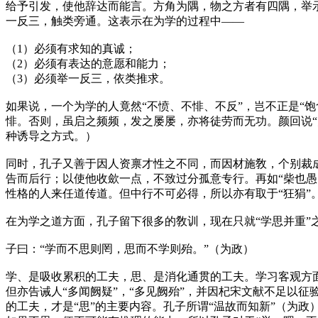
给予引发，使他辞达而能言。方角为隅，物之方者有四隅，举
一反三，触类旁通。这表示在为学的过程中——
（1）必须有求知的真诚；
（2）必须有表达的意愿和能力；
（3）必须举一反三，依类推求。
如果说，一个为学的人竟然“不愤、不悱、不反”，岂不正是“
悱。否则，虽启之频频，发之屡屡，亦将徒劳而无功。颜回说
种诱导之方式。
）
同时，孔子又善于因人资禀才性之不同，而因材施敎，个别裁成
告而后行；以使他收歛一点，不致过分孤意专行。再如“柴也愚
性格的人来任道传道。但中行不可必得，所以亦有取于“狂狷”
在为学之道方面，孔子留下很多的敎训，现在只就“学思并重”
子曰：“学而不思则罔，思而不学则殆。”（为政）
学、是吸收累积的工夫，思、是消化通贯的工夫。学习客观方
但亦告诫人“多闻阙疑”，“多见阙殆”，并因杞宋文献不足以
的工夫，才是“思”的主要内容。孔子所谓“温故而知新”（
为政