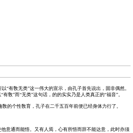
所以“有敎无类”这一伟大的宣示，由孔子首先说出，固非偶然。
有敎”而“无类”这句话，的的实实乃是人类真正的“福音”。
施敎的个性敎育，孔子在二千五百年前便已经身体力行了。
使他意通而能悟。又有人焉，心有所悟而辞不能达意，此时亦须