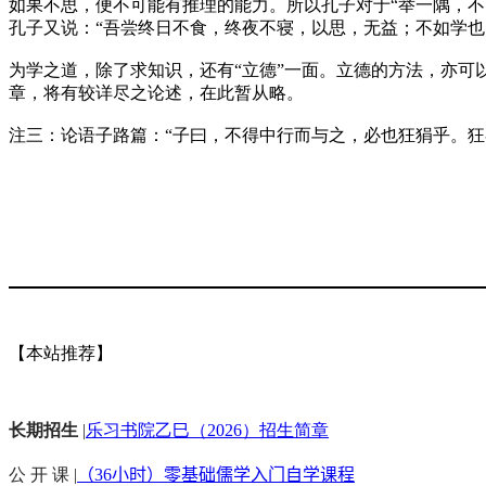
如果不思，便不可能有推理的能力。所以孔子对于“举一隅，
孔子又说：“吾尝终日不食，终夜不寝，以思，无益；不如学也
为学之道，除了求知识，还有“立德”一面。立德的方法，亦可
章，将有较详尽之论述，在此暂从略。
注三：论语子路篇：“子曰，不得中行而与之，必也狂狷乎。狂
【本站推荐】
长期招生
|
乐习书院乙巳（2026）招生简章
公 开 课 |
（36小时）零基础儒学入门自学课程