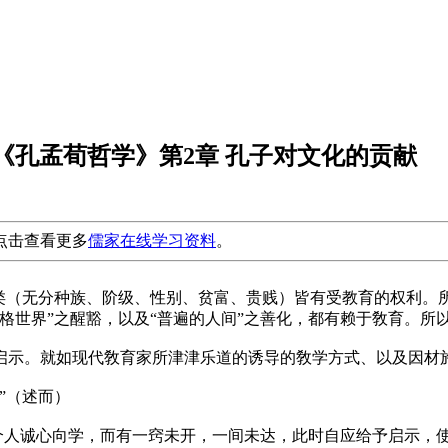
厚《孔孟荀哲学》第2章 孔子对文化的贡献
点击查看更多
儒家在线学习资料
。
类（
无分种族、阶级、性别、贫富、贵贱
）皆有受教育的权利。
世界”之醒豁，以及“普遍的人间”之善化，都有赖于敎育。所以“
启示。就如现代敎育家所津津乐道的诱导的敎学方式、以及因材
”（述而）
一个人诚心向学，而有一窍未开，一间未达，此时自应给予启示，