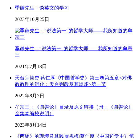
季谦先生：谈英文的学习
2023年10月25日
季谦先生：“说法第一”的哲学大师——我所知道的牟宗
三
2021年7月13日
天台宗简史|蔡仁厚《中国哲学史》第三卷第五章<对佛
教教理的消化：天台判教及其思想>第一节
2022年8月7日
牟宗三：《圆善论》目录及原文链接（附：《圆善论》
全集本编校说明）
2023年8月14日
《西铭》的理境及其践履规模|蔡仁厚《中国哲学史》第