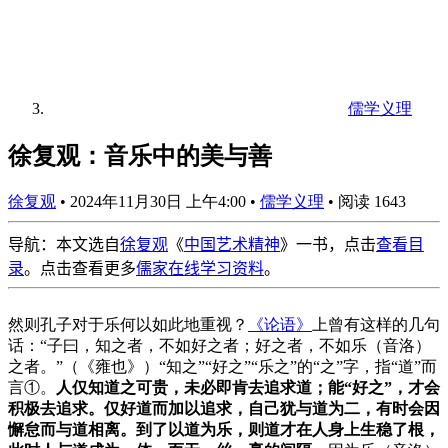
儒学义理
徐复观：音乐中的美与善
徐复观
•
2024年11月30日 上午4:00
•
儒学义理
•
阅读 1643
导航：本文选自
徐复观
《
中国艺术精神
》一书，点击
查看目
录
。点击查看更多
儒家在线学习资料
。
然则孔子对于乐何以如此地重视？
《论语》
上曾有这样的几句
话：“子曰，知之者，不如好之者；好之者，不如乐（音洛）
之者。”（《雍也》）“知之”“好之”“乐之”的“之”字，指“道”而
言①。
人仅知道之可贵，未必即肯去追求道；能“好之”，才会
积极去追求。仅好道而加以追求，自己犹与道为二，有时会因
懈怠而与道相离。到了以道为乐，则道才在人身上生稳了根，