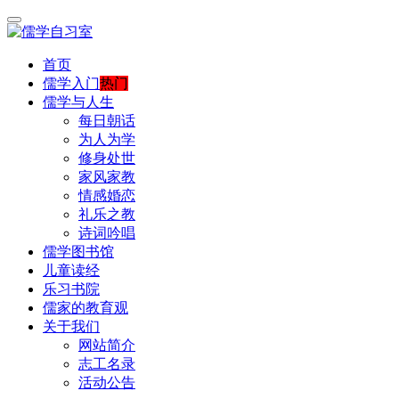
首页
儒学入门
热门
儒学与人生
每日朝话
为人为学
修身处世
家风家教
情感婚恋
礼乐之教
诗词吟唱
儒学图书馆
儿童读经
乐习书院
儒家的教育观
关于我们
网站简介
志工名录
活动公告