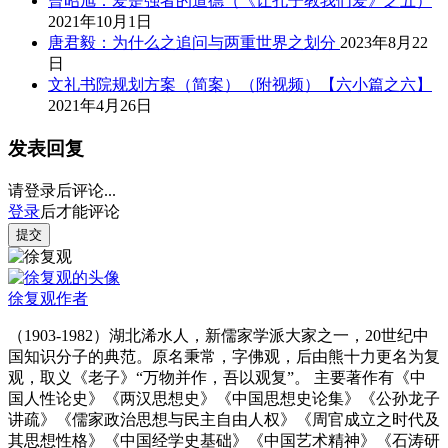
曾昭旭：爱是强者的道德（《让孔子教我们爱》之五）
2021年10月1日
唐君毅：为什么之追问与两重世界之划分
2023年8月22
日
文礼书院规划方案（简案）（附视频）【六小篇之六】
2021年4月26日
发表回复
请登录后评论...
登录
后才能评论
提交
徐复观
作者
（1903-1982）湖北浠水人，新儒家学派大家之一，20世纪中
国知识分子的典范。原名秉常，字佛观，后由熊十力更名为复
观，取义《老子》“万物并作，吾以观复”。 主要著作有《中
国人性论史》《两汉思想史》《中国思想史论集》《公孙龙子
讲疏》《儒家政治思想与民主自由人权》《周官成立之时代及
其思想性格》《中国经学史基础》《中国艺术精神》《石涛研