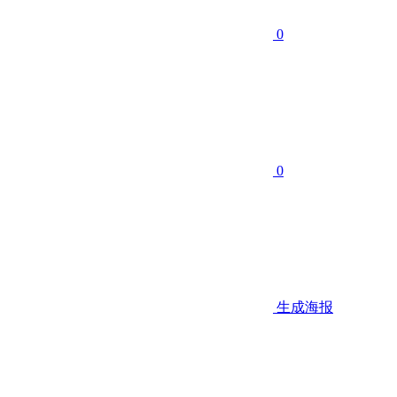
0
0
生成海报