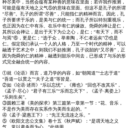
种尽美中，当然会蕴有某种善的意味在里面；若许我作推测，
可能是蕴有天地之义气⑤的意味在里面。但这不是孔子的所谓
“尽善”。孔子的所谓“尽善”，只能指仁的精神而言。因此，孔
子所要求于乐的，是美与仁的统一；而孔子所以特别重视乐，
也正因为在仁中有乐、在乐中有仁的缘故。尧舜的禅让是仁，
其所以会禅让，是出于天下为公之心，是仁；“有天下，而不
与焉”⑥，更是仁；“选于众，举皋陶，不仁者远矣”⑦也是
仁。假定我们承认一个人的人格，乃至一个时代的精神，可以
融透于艺术之中；则我们不妨推测，孔子说韶的“又尽善”，正
因为尧舜的仁的精神，融透到韶乐中间去，已形成了与乐的形
式完全融合统一的内容。
①就《论语》而言，道乃学的内容，如“朝闻道”“士志于道”
“吾道一以贯之”“夫子之道”等皆是。
②如《论语·述而》“乐以忘忧”，《雍也》“回也不改其乐”，
《孟子·尽心》“君子有三乐”“乐而忘天下”，《孟子·离娄上》
“乐则生矣”。
③圆赖三著《美的探求》第三篇第一章第一节：“花、音乐，
不是作为美而存在实系作为美而生起的。”
④《孟子·梁惠王下》：“先王无流连之乐。”
⑤《欧阳文忠公文集》卷十五《秋声赋》：“是谓天地之义
气，常以肃杀而为心。”此借用。