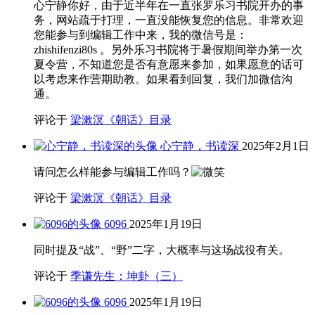
心宁静你好，由于近半年在一直张罗乐习书院开办的事
务，网站疏于打理，一直没能恢复您的信息。非常欢迎
您能参与到编辑工作中来，我的微信号是：
zhishifenzi80s 。另外乐习书院将于暑假期间举办第一次
夏令营，不知道您是否有意愿来参加，如果愿意的话可
以考虑来作营期助教。如果看到回复，我们加微信沟
通。
评论于
梁漱溟《朝话》目录
心宁静，书读深
2025年2月1日
请问怎么样能参与编辑工作吗？
评论于
梁漱溟《朝话》目录
6096
2025年1月19日
同时提及“战”、“野”二字，大概率与这场战役有关。
评论于
季谦先生：坤卦（三）
6096
2025年1月19日