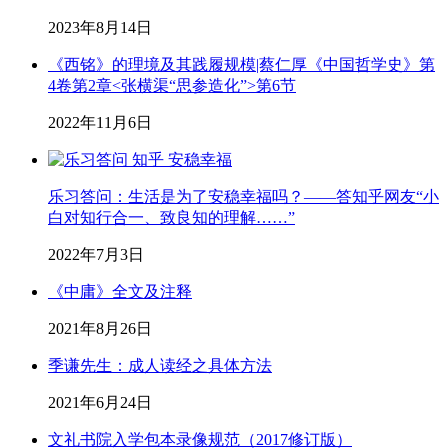
2023年8月14日
《西铭》的理境及其践履规模|蔡仁厚《中国哲学史》第
4卷第2章<张横渠“思参造化”>第6节
2022年11月6日
乐习答问：生活是为了安稳幸福吗？——答知乎网友“小
白对知行合一、致良知的理解……”
2022年7月3日
《中庸》全文及注释
2021年8月26日
季谦先生：成人读经之具体方法
2021年6月24日
文礼书院入学包本录像规范（2017修订版）