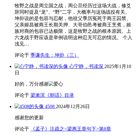
牧野之战是周立国之战，周公旦经历过这场大战，修爻
辞同时提及“龙”、“野”二字，大概率与这场战役有关。
坤卦说的是包容与忍耐，他祖父季历冤死于商王囚禁、
父亲姬昌被商王长期关押、大哥伯邑考被商王烹煮，姬
族对商的包容已达极限，这是牧野之战的根本原因。上
六龙战于野应该是举例说明这种忍无可忍的情况。 个人
浅见…
评论于
季谦先生：坤卦（三）
心宁静，书读深
2025年1月10
日
好的，万分感谢
评论于
梁漱溟《朝话》目录
4508
2024年12月26日
感谢您的更新
评论于
《孟子》注疏之<梁惠王章句下>第8章