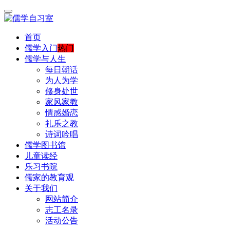
首页
儒学入门
热门
儒学与人生
每日朝话
为人为学
修身处世
家风家教
情感婚恋
礼乐之教
诗词吟唱
儒学图书馆
儿童读经
乐习书院
儒家的教育观
关于我们
网站简介
志工名录
活动公告