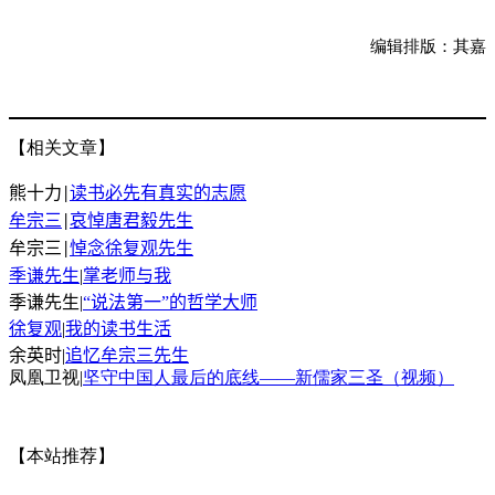
编辑排版：其嘉
【相关文章】
熊十力
读书必先有真实的志愿
|
牟宗三
哀悼唐君毅先生
|
牟宗三
悼念徐复观先生
|
季谦先生
|
掌老师与我
季谦先生
|
“说法第一”的哲学大师
徐复观
|
我的读书生活
余英时
|
追忆牟宗三先生
凤凰卫视|
坚守中国人最后的底线——新儒家三圣（视频）
【本站推荐】