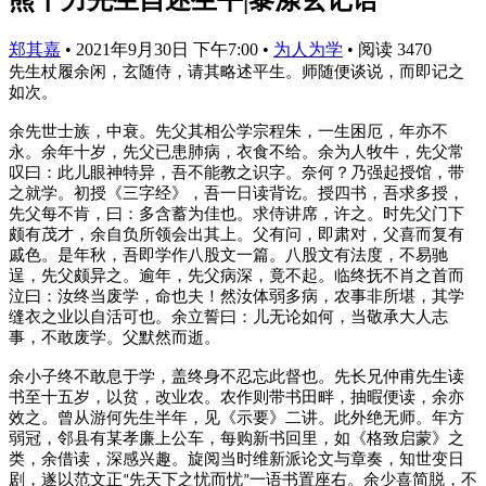
郑其嘉
•
2021年9月30日 下午7:00
•
为人为学
•
阅读 3470
先生杖履余闲，玄随侍，请其略述平生。师随便谈说，而即记之
如次。
余先世士族，中衰。先父其相公学宗程朱，一生困厄，年亦不
永。余年十岁，先父已患肺病，衣食不给。余为人牧牛，先父常
叹曰：此儿眼神特异，吾不能教之识字。奈何？乃强起授馆，带
之就学。初授《三字经》，吾一日读背讫。授四书，吾求多授，
先父每不肯，曰：多含蓄为佳也。求侍讲席，许之。时先父门下
颇有茂才，余自负所领会出其上。父有问，即肃对，父喜而复有
戚色。是年秋，吾即学作八股文一篇。八股文有法度，不易驰
逞，先父颇异之。逾年，先父病深，竟不起。临终抚不肖之首而
泣曰：汝终当废学，命也夫！然汝体弱多病，农事非所堪，其学
缝衣之业以自活可也。余立誓曰：儿无论如何，当敬承大人志
事，不敢废学。父默然而逝。
余小子终不敢息于学，盖终身不忍忘此督也。先长兄仲甫先生读
书至十五岁，以贫，改业农。农作则带书田畔，抽暇便读，余亦
效之。曾从游何先生半年，见《示要》二讲。此外绝无师。年方
弱冠，邻县有某孝廉上公车，每购新书回里，如《格致启蒙》之
类，余借读，深感兴趣。旋阅当时维新派论文与章奏，知世变日
剧，遂以范文正
先天下之忧而忧
一语书置座右。余少喜简脱，不
“
”