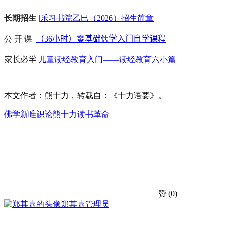
长期招生
|
乐习书院乙巳（2026）招生简章
公 开 课 |
（36小时）零基础儒学入门自学课程
家长必学
|
儿童读经教育入门——读经教育六小篇
本文作者：熊十力，转载自：《十力语要》。
佛学
新唯识论
熊十力
读书
革命
赞
(0)
郑其嘉
管理员