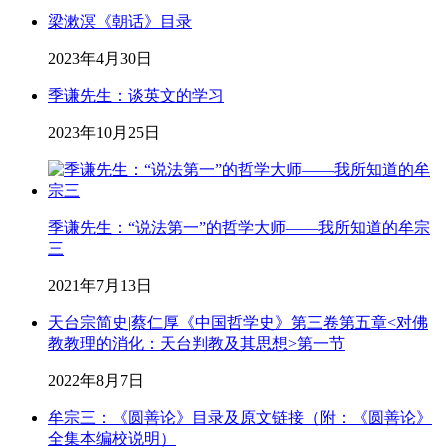
梁漱溟《朝话》目录
2023年4月30日
季谦先生：谈英文的学习
2023年10月25日
季谦先生：“说法第一”的哲学大师——我所知道的牟宗
三
2021年7月13日
天台宗简史|蔡仁厚《中国哲学史》第三卷第五章<对佛
教教理的消化：天台判教及其思想>第一节
2022年8月7日
牟宗三：《圆善论》目录及原文链接（附：《圆善论》
全集本编校说明）