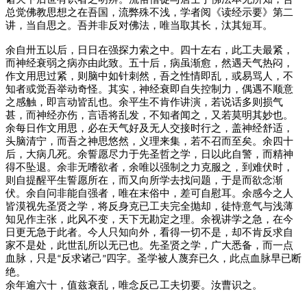
总觉佛教思想之在吾国，流弊殊不浅，学者阅《读经示要》第二
讲，当自思之。吾并非反对佛法，唯当取其长，汰其短耳。
余自卅五以后，日日在强探力索之中。四十左右，此工夫最紧，
而神经衰弱之病亦由此致。五十后，病虽渐愈，然遇天气热闷，
作文用思过紧，则脑中如针刺然，吾之性情即乱，或易骂人，不
知者或觉吾举动奇怪。其实，神经衰即自失控制力，偶遇不顺意
之感触，即言动皆乱也。余平生不肯作讲演，若说话多则损气
甚，而神经亦伤，言语将乱发，不知者闻之，又若莫明其妙也。
余每日作文用思，必在天气好及无人交接时行之，盖神经舒适，
头脑清宁，而吾之神思悠然，义理来集，若不召而至矣。余四十
后，大病几死。余誓愿尽力于先圣哲之学，日以此自警，而精神
得不坠退。余非无嗜欲者，余唯以强制之力克服之，到难伏时，
则自提醒平生誓愿所在，而又向所学去找问题，于是而欲念渐
伏。余自问非能自强者，唯在末俗中，差可自慰耳。余感今之人
皆漠视先圣贤之学，将反身克已工夫完全抛却，徒恃意气与浅薄
知见作主张，此风不变，天下无勘定之理。余视讲学之急，在今
日更无急于此
者。今人只知向外，看得一切不是，却不肯反求自
家不是处，此世乱所以无已也。先圣贤之学，广大悉备，而一点
血脉，只是
反求诸己
四字。圣学被人蔑弃已久，此点血脉早已断
“
”
绝。
余年逾六十，值兹衰乱，唯念反己工夫切要。汝曹识之。