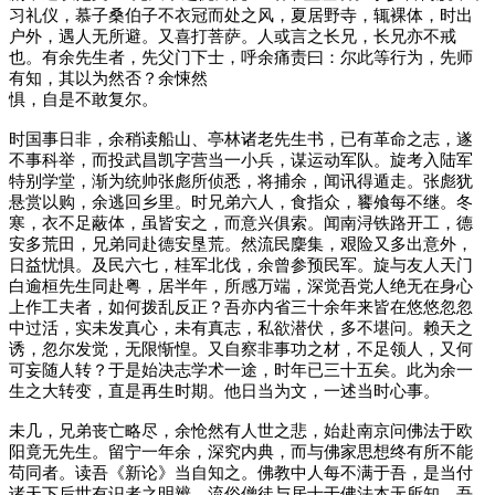
习礼仪，慕子桑伯子不衣冠而处之风，夏居野寺，辄裸体，时出
户外，遇人无所避。又喜打菩萨。人或言之长兄，长兄亦不戒
也。有余先生者，先父门下士，呼余痛责曰：尔此等行为，先师
有知，其以为然否？余悚然
惧，自是不敢复尔。
时国事日非，余稍读船山、亭林诸老先生书，已有革命之志，遂
不事科举，而投武昌凯字营当一小兵，谋运动军队。旋考入陆军
特别学堂，渐为统帅张彪所侦悉，将捕余，闻讯得遁走。张彪犹
悬赏以购，余逃回乡里。时兄弟六人，食指众，饔飧每不继。冬
寒，衣不足蔽体，虽皆安之，而意兴俱索。闻南浔铁路开工，德
安多荒田，兄弟同赴德安垦荒。然流民麇集，艰险又多出意外，
日益忧惧。及民六七，桂军北伐，余曾参预民军。旋与友人天门
白逾桓先生同赴粤，居半年，所感万端，深觉吾党人绝无在身心
上作工夫者，如何拨乱反正？吾亦内省三十余年来皆在悠悠忽忽
中过活，实未发真心，未有真志，私欲潜伏，多不堪问。赖天之
诱，忽尔发觉，无限惭惶。又自察非事功之材，不足领人，又何
可妄随人转？于是始决志学术一途，时年已三十五矣。此为余一
生之大转变，直是再生时期。他日当为文，一述当时心事。
未几，兄弟丧亡略尽，余怆然有人世之悲，始赴南京问佛法于欧
阳竟无先生。留宁一年余，深究内典，而与佛家思想终有所不能
苟同者。读吾《新论》当自知之。佛教中人每不满于吾，是当付
诸天下后世有识者之明辨。流俗僧徒与居士于佛法本无所知，吾