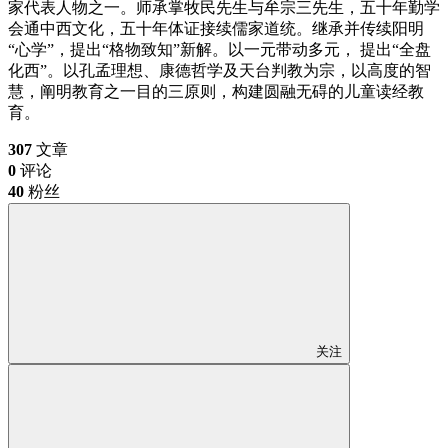
家代表人物之一。师承掌牧民先生与牟宗三先生，五十年勤学
会通中西文化，五十年体证接续儒家道统。继承并传续阳明
“心学”，提出“格物致知”新解。以一元带动多元， 提出“全盘
化西”。以孔孟理想、康德哲学及天台判教为宗，以高度的智
慧，阐明教育之一目的三原则，构建圆融无碍的儿童读经教
育。
307
文章
0
评论
40
粉丝
关注