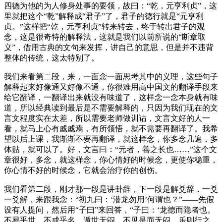
四德为他的为人修身处事的要领，故曰：“乾，元亨利贞”，这
里就把这个“乾”解释成“君子”了，君子的德行就是“元亨利
贞。”这样把“乾，元亨利贞”转来转去，终于转出君子的观
念，这是很奇特的解释法，这就是我们以前所说的“断章取
义”，借用古典的文句来发挥，讲自己的意思，但是并不违背
整体的传统，这太特别了。
我们来看第二段，来，一面念一面思考其中的义理，这些句子
解释起来好像通又好像不通，你很难用高中国文的翻译手段来
给它翻译，一翻译出来就没有味道了，这样念一念本身就有味
道，所以经典读到最后是不需要解释的，只因为我们现在的文
言文程度实在太差，所以需要老师做训诂，文言文好的人一
看，就马上心有戚戚焉，有所领悟，就不需要再翻译了。我希
望以后上课，我渐渐不要再翻译，就这样念，你多念几遍，多
体贴，就可以了。好，文言曰：“元者，善之长也……”这个文
章很好，多念，就这样念，你心情好的时候念，更使你稳重，
你心情不好的时候念，它就会治疗你的创伤。
我们看第二段，刚才那一段是讲卦辞，下一段是解爻辞，一爻
一爻解，来跟我念：
“初九曰：‘潜龙勿用’何谓也？”
——先假
设有人提问，然后用“子曰”来回答，
“子曰：‘龙德而隐者也。
不易乎世，不成乎名，遁世无闷，不见是而无闷，乐则行之，