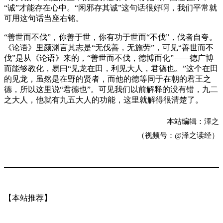
“诚”才能存在心中。“闲邪存其诚”这句话很好啊，我们平常就
可用这句话当座右铭。
“善世而不伐”，你善于世，你有功于世而“不伐”，伐者自夸。
《论语》里颜渊言其志是“无伐善，无施劳”，可见“善世而不
伐”是从《论语》来的，“善世而不伐，德博而化”——德广博
而能够教化，易曰“见龙在田，利见大人，君德也。”这个在田
的见龙，虽然是在野的贤者，而他的德等同于在朝的君王之
德，所以这里说“君德也”。可见我们以前解释的没有错，九二
之大人，他就有九五大人的功能，这里就解得很清楚了。
本站编辑：澤之
（视频号：@泽之读经）
【本站推荐】