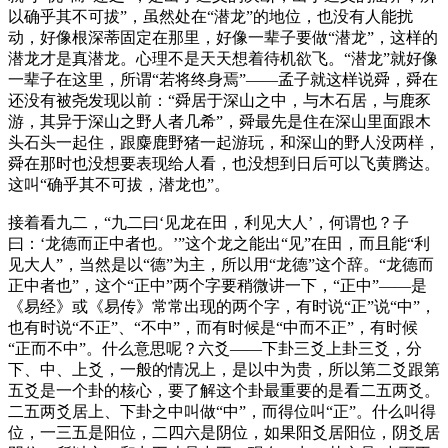
以确乎其不可拔”，虽然处在“潜龙”的地位，也没有人能扰
动，好像根深蒂固定在那里，好像一辈子要做“潜龙”，这样的
潜龙才是真潜龙。心理不是天天想着待机欲飞。“潜龙”就好像
一辈子在这里，所谓“若将终身焉”——孟子就这样说舜，舜在
还没有被尧发现以前：“舜居于深山之中，与木石居，与鹿豕
游，其异于深山之野人者几希”，舜最先是住在深山里面跟木
头石头一起住，跟麋鹿野猪一起游玩，和深山的野人没两样，
舜在那时也没想要表现给人看，也没想到日后可以飞黄腾达。
这叫“确乎其不可拔，潜龙也”。
接着看九二，“九二曰‘见龙在田，利见大人’，何谓也？子
曰：‘龙德而正中者也。’”这个龙之能出“见”在田，而且能“利
见大人”，当然是以“德”为主，所以用“龙德”这个辞。“龙德而
正中者也”，这个“正中”两个字要稍微讲一下，“正中”——是
《易经》或《易传》常常出现的两个字，有时说“正”说“中”，
也有时说“不正”、“不中”，而有时候是“中而不正”，有时候
“正而不中”。什么意思呢？六爻——下卦三爻上卦三爻，分
下、中、上爻，一般的情况上，是以中为贵，所以第二爻跟第
五爻是一个卦的核心，要了解这个卦最重要的是看二五两爻。
二五两爻居上、下卦之中叫做“中”，而得位叫“正”。什么叫得
位，一三五是阳位，二四六是阴位，如果阳爻居阳位，阴爻居