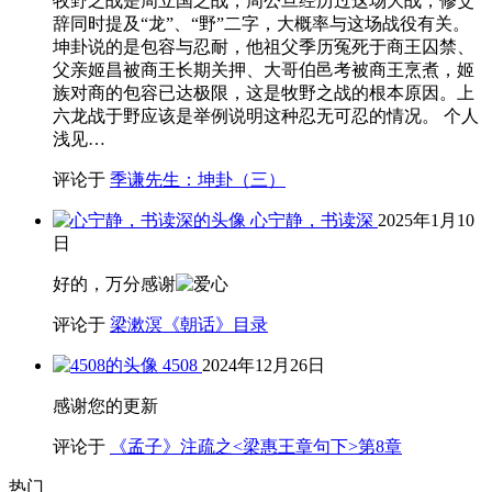
牧野之战是周立国之战，周公旦经历过这场大战，修爻
辞同时提及“龙”、“野”二字，大概率与这场战役有关。
坤卦说的是包容与忍耐，他祖父季历冤死于商王囚禁、
父亲姬昌被商王长期关押、大哥伯邑考被商王烹煮，姬
族对商的包容已达极限，这是牧野之战的根本原因。上
六龙战于野应该是举例说明这种忍无可忍的情况。 个人
浅见…
评论于
季谦先生：坤卦（三）
心宁静，书读深
2025年1月10
日
好的，万分感谢
评论于
梁漱溟《朝话》目录
4508
2024年12月26日
感谢您的更新
评论于
《孟子》注疏之<梁惠王章句下>第8章
热门