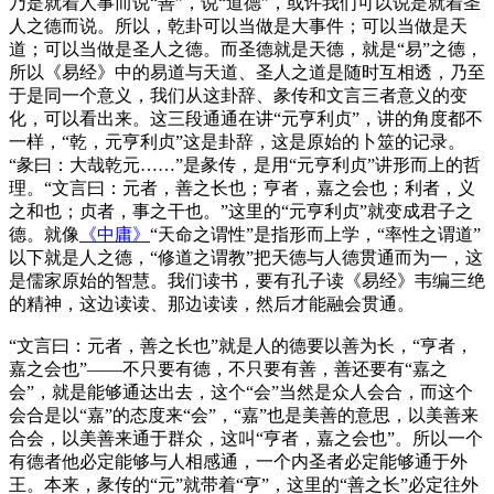
乃是就着人事而说“善”，说“道德”，或许我们可以说是就着圣
人之德而说。所以，乾卦可以当做是大事件；可以当做是天
道；可以当做是圣人之德。而圣德就是天德，就是“易”之德，
所以《易经》中的易道与天道、圣人之道是随时互相透，乃至
于是同一个意义，我们从这卦辞、彖传和文言三者意义的变
化，可以看出来。这三段通通在讲“元亨利贞”，讲的角度都不
一样，“乾，元亨利贞”这是卦辞，这是原始的卜筮的记录。
“彖曰：大哉乾元……”是彖传，是用“元亨利贞”讲形而上的哲
理。“文言曰：元者，善之长也；亨者，嘉之会也；利者，义
之和也；贞者，事之干也。”这里的“元亨利贞”就变成君子之
德。就像
《中庸》
“天命之谓性”是指形而上学，“率性之谓道”
以下就是人之德，“修道之谓教”把天德与人德贯通而为一，这
是儒家原始的智慧。我们读书，要有孔子读《易经》韦编三绝
的精神，这边读读、那边读读，然后才能融会贯通。
“文言曰：元者，善之长也”就是人的德要以善为长，“亨者，
嘉之会也”——不只要有德，不只要有善，善还要有“嘉之
会”，就是能够通达出去，这个“会”当然是众人会合，而这个
会合是以“嘉”的态度来“会”，“嘉”也是美善的意思，以美善来
合会，以美善来通于群众，这叫“亨者，嘉之会也”。所以一个
有德者他必定能够与人相感通，一个内圣者必定能够通于外
王。本来，彖传的“元”就带着“亨”，这里的“善之长”必定往外