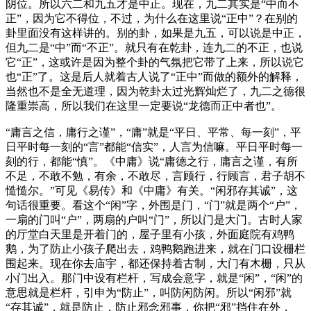
阴位。所以六二和九五才是中正。现在，九二其实是“中而不
正”，因为它不得位，不过，为什么在这里说“正中”？在别的
卦里面没有这样讲的。别的卦，如果是九五，可以说是中正，
但九二是“中”而“不正”。就只有在乾卦，连九二的不正，也说
它“正”，这或许是因为整个卦的气氛把它带了上来，所以说它
也“正”了。这是后人就着古人说了“正中”而做的额外的解释，
当然也不是全无道理，因为乾卦太过光辉灿烂了，九二之德很
隆重崇高，所以我们在这里一定要说“龙德而正中者也”。
“庸言之信，庸行之谨”，“庸”就是“平日、平常、每一刻”，平
日平时每一刻的“言”都能“信实”，人言为信嘛。平日平时每一
刻的行，都能“慎”。《中庸》说“庸德之行，庸言之谨，有所
不足，不敢不勉，有余，不敢尽，言顾行，行顾言，君子胡不
慥慥尔。”可见《易传》和《中庸》有关。“闲邪存其诚”，这
句话很重要。看这个“闲”字，外围是门，“门”就是两个“户”，
一扇的门叫“户”，两扇的户叫“门”，所以门是大门。古时人家
的厅堂白天里是开着门的，屋子里有小孩，外面庭院有鸡鸭
鹅，为了防止小孩子爬出去，鸡鸭鹅跑进来，就在门口设栅栏
围起来。现在你去庙宇，都还保持着古制，大门有木栅，只从
小门出入。那门中设有栏杆，写成会意字，就是“闲”，“闲”的
意思就是栏杆，引申为“防止”，叫防闲防闲。所以“闲邪”就
“存其诚”，就是防止，防止邪念邪事，你把“邪”挡住在外，