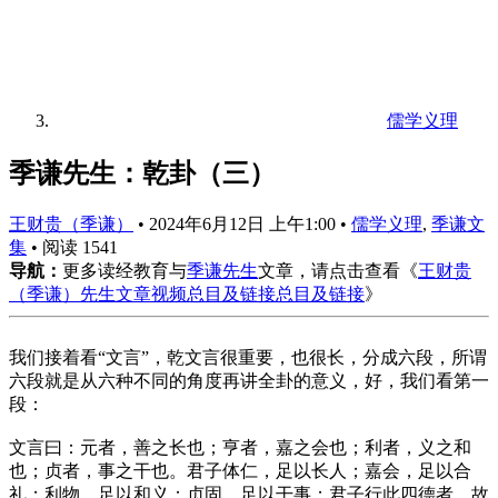
儒学义理
季谦先生：乾卦（三）
王财贵（季谦）
•
2024年6月12日 上午1:00
•
儒学义理
,
季谦文
集
•
阅读 1541
导航：
更多读经教育与
季谦先生
文章，请点击查看《
王财贵
（季谦）先生文章视频总目及链接总目及链接
》
我们接着看“文言”，乾文言很重要，也很长，分成六段，所谓
六段就是从六种不同的角度再讲全卦的意义，好，我们看第一
段：
文言曰：元者，善之长也；亨者，嘉之会也；利者，义之和
也；贞者，事之干也。君子体仁，足以长人；嘉会，足以合
礼；利物，足以和义；贞固，足以干事；君子行此四德者，故