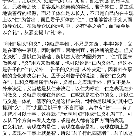
子体仁，足以长人”更进一步点出“元者，善之长也”的根本意
义。元者善之长，是客观地说善德的实现，君子体仁，是主观
地说善行的根源。而君子体仁足以长人，不只是自己内在主观
上以“仁”为首出，而且君子所体的“仁”，也能够首出于众人而
领导众民。在领导众民的活动中，必有“嘉之会”，而“嘉会足
以合礼”，从嘉会提出“礼”来。
“利物”足以“和义”，物就是事物，不只是东西，事事物物，义
是在事物中表现，因时制宜，因地制宜，有决断的意思。但义
之决断，是以仁为基础，所以古人说“内圆外方”，“仁”用圆来
做象征，“义”用方来做象征，也可以说是“仁内义外”。但这不
是告子的“仁内义外”，告子的义外是“从外决定”，因着外在事
物的变化来决定行为。孟子反对告子的说法，而说“仁义内
在”，仁和义都是属于内在，义是仁之表现于外，但义不是从
外来决定，义当然是从仁来决定，以仁为标准，仁之表现在外
叫做义，义就是表现在外的仁，仁呢就是在心中的义，所以仁
与义是一体的，儒家的义是这样讲的。“利物足以和义”其中已
提到“义”，而“贞固足以干事”不言而谕，其中有“智”——有了
才智才可以干事，这样就把“元亨利贞”转成“仁义礼智”了。可
以从四个方向来看人之德，或是说人德有这四方面的表现——
仁义礼智。表现在内是仁，表现在嘉会是礼，表现在物上是
义，表现在干事上就是智，所以“君子行此四德者”，君子以这