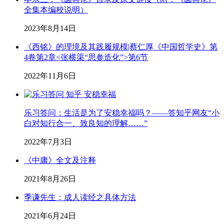
全集本编校说明）
2023年8月14日
《西铭》的理境及其践履规模|蔡仁厚《中国哲学史》第
4卷第2章<张横渠“思参造化”>第6节
2022年11月6日
乐习答问：生活是为了安稳幸福吗？——答知乎网友“小
白对知行合一、致良知的理解……”
2022年7月3日
《中庸》全文及注释
2021年8月26日
季谦先生：成人读经之具体方法
2021年6月24日