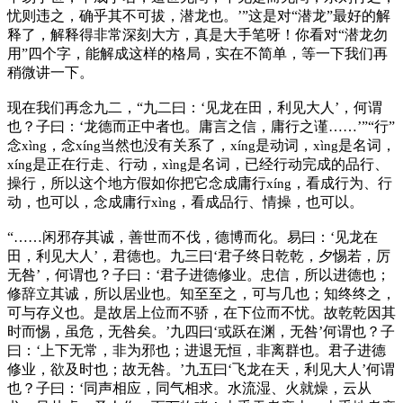
忧则违之，确乎其不可拔，潜龙也。’”
这是对“潜龙”最好的解
释了，解释得非常深刻大方，真是大手笔呀！你看对“潜龙勿
用”四个字，能解成这样的格局，实在不简单，等一下我们再
稍微讲一下。
现在我们再念九二，
“九二曰：‘见龙在田，利见大人’，何谓
也？子曰：‘龙德而正中者也。庸言之信，庸行之谨……’”
“行”
念
，念
当然也没有关系了，
是动词，
是名词，
xìng
xíng
xíng
xìng
是正在行走、行动，
是名词，已经行动完成的品行、
xíng
xìng
操行，所以这个地方假如你把它念成庸行
，看成行为、行
xíng
动，也可以，念成庸行
，看成品行、情操，也可以。
xìng
“……闲邪存其诚，善世而不伐，德博而化。易曰：‘见龙在
田，利见大人’，君德也。九三曰‘君子终日乾乾，夕惕若，厉
无咎’，何谓也？子曰：‘君子进德修业。忠信，所以进德也；
修辞立其诚，所以居业也。知至至之，可与几也；知终终之，
可与存义也。是故居上位而不骄，在下位而不忧。故乾乾因其
时而惕，虽危，无咎矣。’九四曰‘或跃在渊，无咎’何谓也？子
曰：‘上下无常，非为邪也；进退无恒，非离群也。君子进德
修业，欲及时也；故无咎。’九五曰‘飞龙在天，利见大人’何谓
也？子曰：‘同声相应，同气相求。水流湿、火就燥，云从