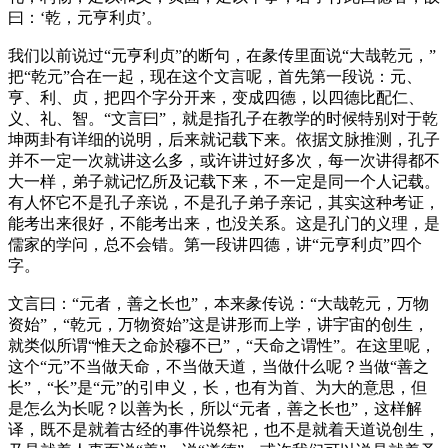
曰：‘乾，元亨利贞’。
我们以前说过“元亨利贞”的断句，在彖传里面说“大哉乾元，”
把“乾元”合在一起，现在这个文言呢，首先第一段说：元、
亨、利、贞，把四个字分开来，变成四德，以四德比配仁、
义、礼、智。“文言曰”，就是指孔子在教学的时候特别对于乾
坤两卦有详细的说明，后来就记载下来。依据文脉推测，孔子
并不一定一次就讲这么多，或许讲过好多次，每一次讲得都不
大一样，弟子就记忆所及记载下来，不一定是同一个人记载。
有人怀它不是孔子亲说，不是孔子弟子亲记，其实这种考证，
能考出来很好，不能考出来，也没关系。这是孔门的义理，是
儒家的学问，总不会错。第一段讲四德，讲“元亨利贞”四个
字。
文言曰：“元者，善之长也”，本来彖传说：“大哉乾元，万物
资始”，“乾元，万物资始”这是讲形而上学，讲宇宙的创生，
就类似所谓“惟天之命於穆不已”，“天命之谓性”。在这里呢，
这个“元”不当做天命，不当做天道，当做什么呢？当做“善之
长”，“长”是“元”的引申义，长，也有为首、为大的意思，但
是怎么为长呢？以善为长，所以“元者，善之长也”，这样解
译，既不是就着古经的事件说祭祀，也不是就着天道说创生，