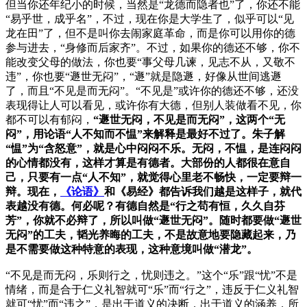
但当你还年纪小的时候，当然是“龙德而隐者也”了，你还不能
“易乎世，成乎名”，不过，现在你是大学生了，似乎可以“见
龙在田”了，但不是叫你去闹家庭革命，而是你可以用你的德
参与进去，“身修而后家齐”。不过，如果你的德还不够，你不
能改变父母的做法，你也要“事父母几谏，见志不从，又敬不
违”，你也要“遯世无闷”，“遯”就是隐遯，好像从世间逃遯
了，而且“不见是而无闷”。“不见是”或许你的德还不够，还没
表现得让人可以看见，或许你有大德，但别人装做看不见，你
都不可以有郁闷，
“遯世无闷，不见是而无闷”，这两个“无
闷”，用论语“人不知而不愠”来解释是最好不过了。朱子解
“愠”为“含怒意”，就是心中闷闷不乐。无闷，不愠，是连闷闷
的心情都没有，这样才算是有德者。大部份的人都很在意自
己，只要有一点“人不知”，就觉得心里老不畅快，一定要辩一
辩。现在，
《论语》
和《易经》都告诉我们越是这样子，就代
表越没有德。何必呢？有德自然是“行之苟有恒，久久自芬
芳”，你就不必辩了，所以叫做“遯世无闷”。随时都要做“遯世
无闷”的工夫，韬光养晦的工夫，不是故意地要隐藏起来，乃
是不需要做这种特意的表现，这种意境叫做“潜龙”。
“不见是而无闷，乐则行之，忧则违之。”这个“乐”跟“忧”不是
情绪，而是合于仁义礼智就可“乐”而“行之”，违反于仁义礼智
就可“忧”而“违之”，是出于道义的决断，出于道义的涵养，所