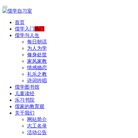
首页
儒学入门
热门
儒学与人生
每日朝话
为人为学
修身处世
家风家教
情感婚恋
礼乐之教
诗词吟唱
儒学图书馆
儿童读经
乐习书院
儒家的教育观
关于我们
网站简介
志工名录
活动公告