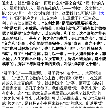
通出去，就是“嘉之会”，而用什么来“嘉之会”呢？用“利”的方
式，最顺利的方式，最有益处的方式——“利者，义之和也”，
以“义”来“和”，有“义”才能够“利”，这里我们也可以想到
《大
学》
的“国不以利为利，以义为利”，以及孟子的“王何必曰
利，亦有仁义而己矣”。
“义利之辩”是儒家很重要的观念。
“利”是功利，有效果、有益处，但在什么情况下能有如此效益
呢？就是要“义之和也”，以义来和，和于义，这个形势才能有
真正的顺利。于是有了“善之长”为主导，开出“嘉之会”，而以
“义之和”处事，必定能使世事完备，叫做“贞者，事之干也”，
“贞”也可以解释为“正”，也可以解释为“固”，也可以解释为
“成”，有了“正固”之德，就可以干事，一个人如果德不正，志
不坚，人生方向不正确，又没有毅力，所谓不诚无物，是不能
成事的，所以正与固是干事的要领，叫做“贞者事之干也”。
“君子体仁”——再重新讲，君子要“体”这个“仁”。大家都知
道，“仁”是孔子之教的核心主旨，我们读《易经》，在这第一
卦的文饰之言的第一段，就提到这个“仁”字，更可证《易传》
是儒家之言，是孔子之教了。我们说易经“无一字无来历”，必
有所本。这个“仁”的意义是从哪里看出来的呢？就从“元”的
“善之长”引申而来，或许我们可以反头回去说，所以把元解释
成“善之长”，是解释者心中原来就有“仁”的观念。所以用“君