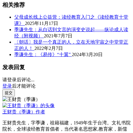
相关推荐
父母成长线上公益营：读经教育入门之《读经教育十堂
课》
2025年11月17日
季谦先生：从白话到文言的演变史说起——纵论成人读
经（附视频）
2021年7月7日
〔朝话〕我是一个真正的人，立在天地宇宙之中堂堂正
正的人！
2022年2月7日
季谦先生：《易传》“十翼”
2024年3月20日
发表回复
请登录后评论...
登录
后才能评论
提交
王财贵（季谦）
作者
王财贵先生，字季谦，祖籍福建，1949年生于台湾。文礼书院
院长，全球读经教育首倡者，当代著名思想家,教育家，新儒