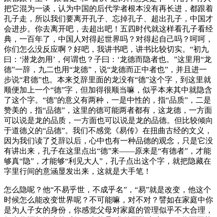
把它混为一谈，认为中国的后代学者根本没有再长进，都跟着
孔子走，所以我们要离开孔子、忘掉孔子、超出孔子，中国才
会进步。你去离开吧，去超出吧！五四时代就这样看孔子看经
典，一百年了，中国人对得起世界吗？对得起自己吗？呵呵，
你们怎么没反应啊？好吧，我讲书吧，讲书比较切实。“初九
曰：‘潜龙勿用’，何谓也？子曰：‘龙德而隐者也。”这里用“龙
德”一辞，九二也用“龙德”，说“龙德而正中者也”，并且进一
步说“君德”也。本来爻辞里面的龙没有“德”这个字，到这里就
顺便加上一个“德”字，但加得很顺当嘛，似乎本来其中就隐含
了这个字。“德”的意义有两种，一是中性的，指“品质”，二是
赞美的，指“品德”，这里的德可能两者都有，这龙德，一方面
可以说是龙的品质，一方面也可以说是龙的品德。但比较倾向
于道德义的“品德”。我们不感觉《易传》在扭曲古经的文义，
因为我们读了爻辞以后，心中也有一种品德的观念，只是它没
有讲出来，孔子在这里点出“德”来——原来是“有德者”，才能
够真“隐”，才能够“利见大人”，孔子点出这个字，就把隐藏在
字里行间的意涵显发出来，这就是大手笔！
怎么隐呢？他“不易乎世，不成乎名”，“易”就是改变，他这个
时候怎么能改变世界呢？不可能嘛，对不对？譬如在家庭中你
是为人子女的身份，你感觉父母对家庭的管理似乎不大合理，