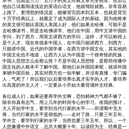
本书，也就是三万、五万字的英文经典文章完全熟背。然后让
他自己试着阅读浅近的英语白话文，他就驾轻就熟，非常容易
上路了。更理想的情况是，能够背完四本到五本，也就是背完
十万字经典以上，就奠定了成为国际人才的基础。因为他将来
的英文很可能比英国人美国人好，他们如果去哈佛，可能不是
去哈佛读书，而是去哈佛讲学。他们在中国，用中文讲中国的
学问，到了西方，用英文讲西方的学问，这样，才可以称得上
是个人才。现在有很多中国人，在中国只能讲西方，到西方，
只能讲中国。近代的中国学者，在西方讲中国文化，其实他的
中国文化也不地道，让西方人认为中国是一个很奇怪的民族，
中国人思想怎么会那么怪？不是中国人思想怪，是那些传播中
国文化的人根本不了解中国。那他们从外国回来呢，就讲外国
来唬中国百姓，其实对西方也一知半解，并没有真懂，专门骗
人，气死了！所以我们以后要培养出真才实学的人才。要培养
出高度的外文人才，一定要从小开始大量背诵外文经典。
各位成人们，如果还要再学外文啊，恐怕精神力气都不够了，
除非你真有志气，用上几年的时间专心的学习。依我的预计，
大人开始学中文，要学到当代行家的水平——所谓蜀中无大
将，当代行家的水平是很低的——走对了路，只要三年五年。
学外文，要学到行家的水平，当然也要三年五年。所以，一个
人想兼通中外语文，总共大概要十年。以读经为主，经典是一