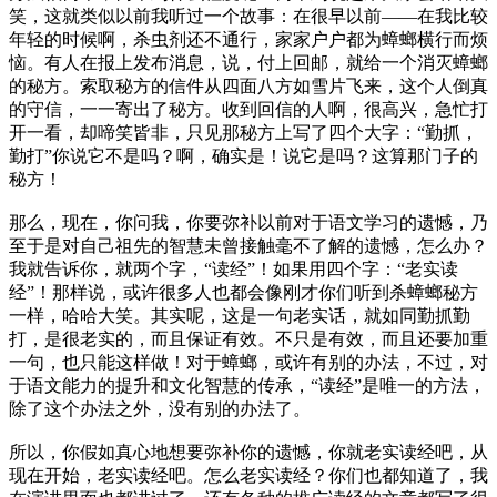
笑，这就类似以前我听过一个故事：在很早以前——在我比较
年轻的时候啊，杀虫剂还不通行，家家户户都为蟑螂横行而烦
恼。有人在报上发布消息，说，付上回邮，就给一个消灭蟑螂
的秘方。索取秘方的信件从四面八方如雪片飞来，这个人倒真
的守信，一一寄出了秘方。收到回信的人啊，很高兴，急忙打
开一看，却啼笑皆非，只见那秘方上写了四个大字：“勤抓，
勤打”你说它不是吗？啊，确实是！说它是吗？这算那门子的
秘方！
那么，现在，你问我，你要弥补以前对于语文学习的遗憾，乃
至于是对自己祖先的智慧未曾接触毫不了解的遗憾，怎么办？
我就告诉你，就两个字，“读经”！如果用四个字：“老实读
经”！那样说，或许很多人也都会像刚才你们听到杀蟑螂秘方
一样，哈哈大笑。其实呢，这是一句老实话，就如同勤抓勤
打，是很老实的，而且保证有效。不只是有效，而且还要加重
一句，也只能这样做！对于蟑螂，或许有别的办法，不过，对
于语文能力的提升和文化智慧的传承，“读经”是唯一的方法，
除了这个办法之外，没有别的办法了。
所以，你假如真心地想要弥补你的遗憾，你就老实读经吧，从
现在开始，老实读经吧。怎么老实读经？你们也都知道了，我