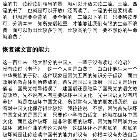
流的书，读经读到相当的量，就可以开放去读二流、三流、四
流的书了，也就是可以开放广泛阅读了。一流的书是要精读
的，也就是要会背的，要全解的，二流以下的书，只要略读即
可。分清本末，知所先后轻重，才能够让我们有限的生命不浪
费，而可以做出比较多学问、比较高的学问，要不然你的生命
就浪费了。
恢复读文言的能力
这一百年来，绝大部分的中国人，一辈子没有读过《论语》，
没有读过《老子》，这一个人真是白费了！白白让他生为一个
中华民族的子孙。这种现象是因为五四的知识分子倡议，而由
政府的教育体制所造成的。首先是国民党政府，国民党是始作
俑者，国民党领导错误了，建国后还是继承了国民党的语文教
育政策。先不说有人有意要破坏中国文化，光中国语文没有培
养好，就是在破坏中国文化。所以常有大陆的朋友跟我说，台
湾对中国文化保存得比较好，我往往说：不然。因为首先破坏
中国文化的是国民党，只要你小学教白话文，你就在破坏中国
文化，而且这种破坏，是非常彻底的破坏。因为如果用暴力去
破坏，或用歪曲的理论去误导，这破坏还不是彻底的，彻底的
破坏就是让你连读中国书的能力都没有，你根本没有办法自己