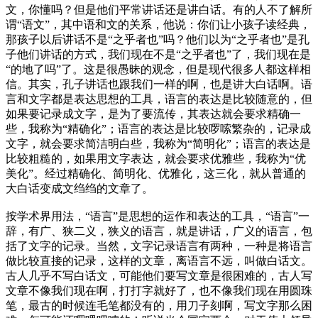
文，你懂吗？但是他们平常讲话还是讲白话。有的人不了解所
谓“语文”，其中语和文的关系，他说：你们让小孩子读经典，
那孩子以后讲话不是“之乎者也”吗？他们以为“之乎者也”是孔
子他们讲话的方式，我们现在不是“之乎者也”了，我们现在是
“的地了吗”了。这是很愚昧的观念，但是现代很多人都这样相
信。其实，孔子讲话也跟我们一样的啊，也是讲大白话啊。语
言和文字都是表达思想的工具，语言的表达是比较随意的，但
如果要记录成文字，是为了要流传，其表达就会要求精确一
些，我称为“精确化”；语言的表达是比较啰嗦繁杂的，记录成
文字，就会要求简洁明白些，我称为“简明化”；语言的表达是
比较粗糙的，如果用文字表达，就会要求优雅些，我称为“优
美化”。经过精确化、简明化、优雅化，这三化，就从普通的
大白话变成文绉绉的文章了。
按学术界用法，“语言”是思想的运作和表达的工具，“语言”一
辞，有广、狭二义，狭义的语言，就是讲话，广义的语言，包
括了文字的记录。当然，文字记录语言有两种，一种是将语言
做比较直接的记录，这样的文章，离语言不远，叫做白话文。
古人几乎不写白话文，可能他们要写文章是很困难的，古人写
文章不像我们现在啊，打打字就好了，也不像我们现在用圆珠
笔，最古的时候连毛笔都没有的，用刀子刻啊，写文字那么困