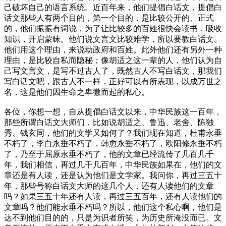
己破坏自己的语言系统。近百年来，他们提倡白话文，提倡白
话文那些人有两个目的，第一个目的，是比较公开的、正式
的，他们振振有词说，为了让比较多的百姓很快会读书，吸收
知识，开启蒙昧。他们说文言文比较难学，所以要教白话文。
他们用这个理由，来说动政府和百姓。此外他们还有另外一种
理由，是比较自私而隐秘；像胡适之这一辈的人，他们认为自
己写文言文，是写不过古人了，既然古人不写白话文，那我们
写白话文吧，跟古人不一样，正好可以有所表现，以成万世之
名，这是他们因生命之卑微而起的私心。
各位，你想一想，自从提倡白话文以来，中华民族这一百年，
那些所谓白话文大师们，比如说胡适之、鲁迅、老舍、陈独
秀、钱玄同，他们的文学又如何了？我们现在知道，杜甫永垂
不朽了，李白永垂不朽了，韩愈永垂不朽了，欧阳修永垂不朽
了，乃至于屈原永垂不朽了，他的文章已经流传了几百几千
年，我们相信，再过几千几百年，中华民族如果在，他们的文
章还是有人读，还是认为他们是文学家。我问你，再过三五十
年，那些号称白话文大师的这几个人，还有人读他们的文章
吗？如果三五十年还有人读，再过三五百年，还有人读他们的
文章吗？他们能永垂不朽吗？所以，他们这个私心啊，他们是
达不到他们目的的，只是为识者所笑，为历史所淹没而已。文