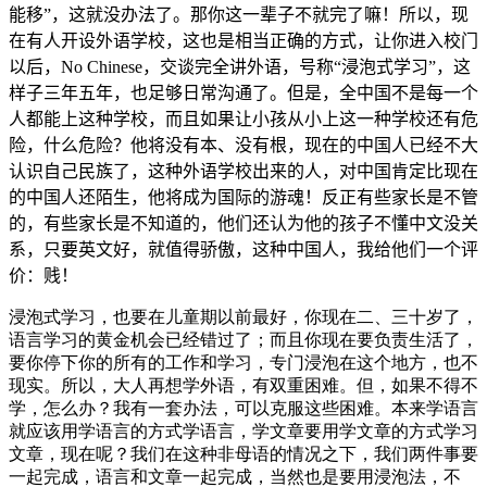
能移”，这就没办法了。那你这一辈子不就完了嘛！所以，现
在有人开设外语学校，这也是相当正确的方式，让你进入校门
以后，N
o
C
hinese
，交谈完全讲外语，号称“浸泡式学习”，这
样子三年五年，也足够日常沟通了。但是，全中国不是每一个
人都能上这种学校，而且如果让小孩从小上这一种学校还有危
险，什么危险？他将没有本、没有根，现在的中国人已经不大
认识自己民族了，这种外语学校出来的人，对中国肯定比现在
的中国人还陌生，他将成为国际的游魂！反正有些家长是不管
的，有些家长是不知道的，他们还认为他的孩子不懂中文没关
系，只要英文好，就值得骄傲，这种中国人，我给他们一个评
价：贱！
浸泡式学习，也要在儿童期以前最好，你现在二、三十岁了，
语言学习的黄金机会已经错过了；而且你现在要负责生活了，
要你停下你的所有的工作和学习，专门浸泡在这个地方，也不
现实。所以，大人再想学外语，有双重困难。但，如果不得不
学，怎么办？我有一套办法，可以克服这些困难。本来学语言
就应该用学语言的方式学语言，学文章要用学文章的方式学习
文章，现在呢？我们在这种非母语的情况之下，我们两件事要
一起完成，语言和文章一起完成，当然也是要用浸泡法，不