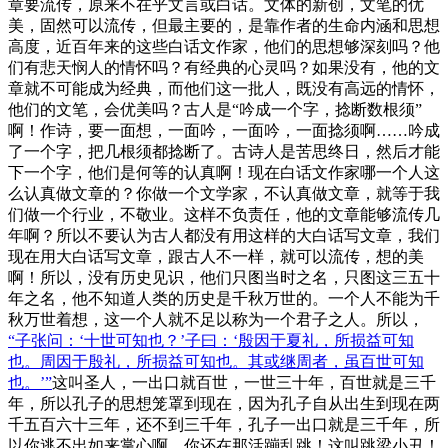
章要流传，原来不在乎文言或白话。文体的新创，文笔的优
美，固然可以流传，但最主要的，是靠作者的生命内涵和思想
高度，近百年来的这些白话文作家，他们的思想够深刻吗？他
们有悲天悯人的情怀吗？有经典的心灵吗？如果没有，他的文
章就不可能成为经典，而他们这一批人，既没有高远的情怀，
他们的文笔，会优美吗？古人是“吟成一个字，捻断数根须”
啊！作诗，要一面想，一面吟，一面吟，一面捻须啊……吟成
了一个字，把几根须都捻断了。古诗人是苦思终日，然后才能
下一个字，他们是何等的认真啊！现在白话文作家哪一个人这
么认真做文章的？你做一个文学家，不认真做文章，就等于我
们做一个行业，不敬业。这样不负责任，他的文章能够流传几
年啊？所以不要认为古人都没有用这样的大白话写文章，我们
现在用大白话写文章，跟古人不一样，就可以流传，想的美
啊！所以，没有历史见识，他们只图当时之名，只图这三五十
年之名，他不知道人类的历史是千秋万世的。一个人不能为千
秋万世着想，这一个人就不足以称为一个君子之人。所以，
“子张问：‘十世可知也？’子曰：‘殷因于夏礼，所损益可知
也。周因于殷礼，所损益可知也。其或继周者，虽百世可知
也。’”
这叫圣人，一出口就百世，一世三十年，百世就是三千
年，所以孔子的思想笼罩到现在，因为孔子自从出生到现在两
千五百六十三年，还不到三千年，孔子一出口就是三千年，所
以你逃不出如来掌心啊，你还在那活蹦乱跳！这叫跳梁小丑！