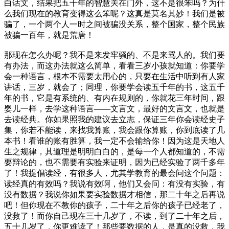
白话文，结果把五千年的智慧关在门外，这不是很笨吗？为什
么我们现在的教育变得这么笨呢？这真是莫名其妙！我们是被
骗了，一个两个人一时之间被骗没关系，整个国家，整个民族
被骗一百年，就是荒唐！
那现在怎么办呢？我不是来发牢骚的、不是来骂人的。我们要
有办法，而这办法就这么简单，看看三岁小孩就知道：你要学
会一种语言，根本不需要太用心的，只要在生活中听到有人家
讲话，三岁，就会了；同理，你要学会读五千年的书，这五千
年的书，它是有系统的、有内在规则的，你就花三年时间，跟
婴儿一样，去学这种语言——文言文，最好的文言文，也就是
去读经典。你如果照我的建议去立志，保证三年你会读经史子
集，你若不能读，来找我算账，我会跟你算账，你到底读了几
本书！看谁的账有胜算，我一定不会输给你！因为这是天地人
生之规律，其道理是明明白白的，是每一个人都知道的，不需
要辩论的，也不需要有实验来证明，因为已经实验了两千多年
了！我提倡读经，有很多人，尤其学教育的最会问这个问题：
读经真的有效吗？我说有效啊，他们又会问：有没有实验，有
没有数据？我说你如果要实验数据才相信，那二十年之后再说
吧！但你现在不教你的孩子，二十年之后你的孩子已经老了，
没救了！而你自己现在三十几岁了，不读，到了二十年之后，
五十几岁了，你更难读了！那些要数据的人，是真的没救，我