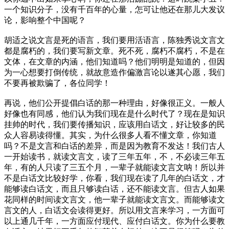
一个知识分子，没有千百年的心量，怎可让他还在那儿大发议
论，影响整个中国呢？
胡适之说文言是死的语言，我们要用活语言，陈独秀说文言文
都是腐朽的，我们要写新文章。死不死，腐朽不腐朽，不是在
文体，在文章的内涵，他们知道吗？他们明明是知道的，但因
为一心想要打倒传统，就故意造作偏激言论以遂其心愿，我们
不要再被欺骗了，各位同学！
再说，他们公开提倡白话的那一种理由，好像很正义。一般人
好像也有同感，他们认为我们现在是什么时代了？现在是知识
挂帅的时代，我们要传播知识，应该用白话文，好让较多的民
众人容易读得懂。其实，为什么很多人看不懂文章，你知道
吗？不是文言和白话的差异，而是因为教育不发达！我们古人
一开始读书，就读文言文，读了三年五年，不，不必读三年五
年，有的人只读了三五个月，一辈子就能读文言文呐！所以并
不是白话文比较好学，你看，我们现在读了几年的白话文，才
能够读白话文，而且只够读白话，还不能读文言。但古人如果
花同样的时间读文言文，他一辈子就能读文言文。而能够读文
言文的人，白话文会读得更好。所以用文言来学习，一方面可
以上通几千年，一方面应付现代、应付白话文。你为什么要教