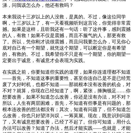
涕，问我该怎么办，他还有救吗？
本来我说十三岁以上的人没救，是真的。不过，像这位同学
啊，十三岁以上了，有一天看视频听到这言论，你觉得非常震
撼。如果是这样，且听我还有一句话：听了这件事，感到震撼
的人，有救！如果不仅是震撼，而且不服气的人，那更有救
了。所以，凭你刚才说很震撼，而且问我要怎么办，可见你心
底对自己有一个期望，就凭这个期望，可以断定你是有希望
的，有救的。不过，我希望你不只是有一个期望，你的期望一
定要出于诚意，有诚意才会表现为实践。
在实践之前，你要知道些实践的道理，如果你连道理都不知道
——首先，不知道这事的重要性，甚至你连自己是不是已经荒
废了大好时机，也都不知道——那就根本没有改善的机会，对
不对？就算，你现在己经知道了，啊，紧张，捶胸顿足……你
想要改善，如果不知道怎么改善，你还是没有办法，对不对？
所以，人生有两层困难，首先，不知道有些事是有问题的，那
根本连改善的想法都没有；其次，知道有问题了，但不知道怎
么改善，你也只好望洋兴叹，一筹莫展。现在，既意识到问题
了，又有诚意想要改善，己经了不起了。但你可知道，用什么
办法可以改善？知道了办法，然后才能实践——也就是，才能