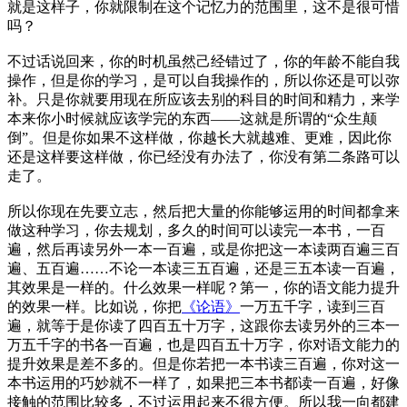
就是这样子，你就限制在这个记忆力的范围里，这不是很可惜
吗？
不过话说回来，你的时机虽然己经错过了，你的年龄不能自我
操作，但是你的学习，是可以自我操作的，所以你还是可以弥
补。只是你就要用现在所应该去别的科目的时间和精力，来学
本来你小时候就应该学完的东西——这就是所谓的“众生颠
倒”。但是你如果不这样做，你越长大就越难、更难，因此你
还是这样要这样做，你已经没有办法了，你没有第二条路可以
走了。
所以你现在先要立志，然后把大量的你能够运用的时间都拿来
做这种学习，你去规划，多久的时间可以读完一本书，一百
遍，然后再读另外一本一百遍，或是你把这一本读两百遍三百
遍、五百遍……不论一本读三五百遍，还是三五本读一百遍，
其效果是一样的。什么效果一样呢？第一，你的语文能力提升
的效果一样。比如说，你把
《论语》
一万五千字，读到三百
遍，就等于是你读了四百五十万字，这跟你去读另外的三本一
万五千字的书各一百遍，也是四百五十万字，你对语文能力的
提升效果是差不多的。但是你若把一本书读三百遍，你对这一
本书运用的巧妙就不一样了，如果把三本书都读一百遍，好像
接触的范围比较多，不过运用起来不很方便。所以我一向都建