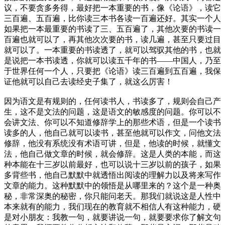
议，不要贪多务得，最好把一本重要的书，像《论语》，读它
三百遍、五百遍，比你读三本书各读一百遍还好。其实一个人
如果把一本最重要的书读了三、五百遍了，其他次要的书读一
百遍也就可以了，再其他次次要的书，读几遍，甚至只要过目
就可以了。一本重要的书读透了，就可以驾驭其他的书，也就
是说把一本书读透，你就可以读五千年的书——中国人，乃至
于世界任何一个人，只要把《论语》读三百遍到五百遍，我保
证他就可以自己去读经史子集了，就这么厉害！
因为语文是有规则的，任何读书人，书读多了，规则会自己产
生，这不是文法的问题，这是语文的敏感度的问题。你可以不
会讲文法、你可以不知道修辞学上的那些术语，但是一个读书
读多的人，他自己就可以读书，甚至他就可以作文，问他文法
修辞，他没有系统没有术语可讲，但是，他读的时候，就懂文
法，他自己做文章的时候，就会修辞。这是人类的本能，而这
种本能在十三岁以前最好，也可以说十三岁以前的孩子，如果
多背些书，他自己默默中就透悟出阅读的理解力以及将来写作
文章的能力。这种默默中的领悟是从哪里来的？这个是一种奥
秘，非常深奥的秘密，你只能问老天。那我们就说这是人性中
本来就有的能力，我们现在的教育就不相信人有这种能力，硬
是对小朋友：我教一句，就要讲说一句，就要要求你了解文句