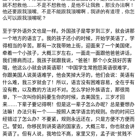
就不想救他……不是不想救他，是他不让我救，那没办法啊！
他还要跟我顶嘴。不是不能跟我顶嘴啊，我讲的有道理，你怎
么可以跟我顶嘴呢？
至于学外语外文也是一样。外国孩子是零岁到三岁，就会讲那
一个地方的语言了。我的孩子还小的时候，开始学英语了，学
得相当的辛苦。那有一次我带她上街，迎面来了一个美国佬，
牵着一个小孩子，大概三岁左右，一面走一面跟他爸爸讲话，
我们擦肩而过，我孩子就跟我说，“爸爸！那个小女孩好厉害
哦，他这么小就会讲英语耶！”中国学生常抱怨英语很难学，
你跟美国人说英语难学，他会笑掉大牙的，他们会说：英语有
什么难，我三岁就会了！所以，语言没有困难容易，全在乎有
没有教，以及教的方法对不对。怎么学好外族语言，那很简
单，下一次叫你妈妈要生你的时候，去美国生，三岁才回
来……下辈子要记得啊！但是这一辈子怎么办呢？总是要想办
法嘛！办法只有一个——按照人类学语言的规则。你的时间已
经错过了怎么办？不要紧，规则永远还在，只是方便不方便而
己。譬如，你移民到讲英语的国家去，大概三年，你也就会讲
英语了。但有人说，我地位不高，家里又穷，孟子说“贫贱不