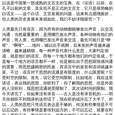
以说是中国第一部成熟的文言文的宝典。在《论语》以前、在
孔子以前的文章，其实也不是正式的文言文，它只是很简略的
白话文——这个白话、文言发展的问题，说来有点搅绕曲折，
但人类的历史发展本来就如此，我们不妨详细探究一下：
人类最先只有语言，因为所有的动物都能够发出声音，以交流
沟通，当然最重要的，是用嘴巴发出声音。各种动物有他们的
声音，而人类，也用嘴巴发出声音来交流，最先可能只是“咿
呀”、“啊呀”……地叫，辅以比手画脚，后来发的声音越来越
清晰、越来越精细，每一种声音代表什么意思，大家约定俗
成，就是他们的语言。而每一个地方都有他们的约定俗成，于
是每一个地方的语言都不一样，但是都出自于思想跟情感沟通
的需要，而思想越精密的民族，其语言中的发音和语词就越丰
富。不过，语言对于思想的流通是有限度的，什么限度呢？它
受时空的限制。首先，说它受空间限制，比如现在，我在这里
讲话，表达我的思想，你听到了，你了解我的思想。但是外面
的人没听到，我思想流通就受限制了。其次说时间的限制。我
今天讲完了，你如果没有录音——古人是没有录音机的——明
天你就听不到我讲的这些话了，现在听的或许忘了大半了。所
以，人类的思想只凭语言表达是不够的，何况有些事情是不可
以忘记的，有些事情是要传到远方的；不可以忘记，就要在时