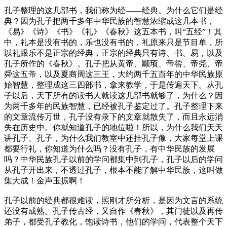
孔子整理的这几部书，我们称为经——经典。为什么它们是经
典？因为孔子把两千多年中华民族的智慧浓缩成这几本书，
《易》《诗》《书》《礼》《春秋》这五本书，叫“五经”！其
中，礼本是没有书的，乐也没有书的，礼原来只是节目单，所
以礼跟乐不是正宗的经典，正宗的经典只有诗、书、易，以及
孔子所作的《春秋》。孔子把从黄帝、颛顼、帝喾、帝尧、帝
舜这五帝，以及夏商周这三王，大约两千五百年的中华民族原
始智慧，整理成这三四部书，拿来教学，于是传遍天下。从孔
子以后，天下所有的读书人就读这几部书就够了，为什么？因
为两千多年的民族智慧，已经被孔子鉴定过了。孔子整理下来
的文章流传万世，孔子没有录下的文章就散失了，而且永远消
失在历史中。你就知道孔子的地位啦！所以，为什么我们天天
讲孔子、孔子，为什么我们教室中还挂孔子像，大家每堂上课
都要行礼，你知道为什么吗？没有孔子，有中华民族的发展
吗？中华民族孔子以前的学问都集中到孔子，孔子以后的学问
从孔子开出来，不透过孔子，根本不能了解中华民族，这叫做
集大成！金声玉振啊！
孔子以前的经典都很难读，照刚才所分析，是因为文言的系统
还没有成熟。孔子传古经，又自作《春秋》，其门徒以及再传
弟子，都受孔子教化，饱读诗书，他们的学问，代表整个天下