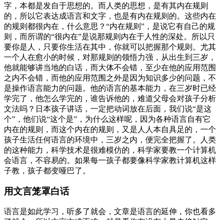
字，本都是发自于思想的。而人类的思想，是有其内在规则
的，所以它表达成语言和文字，也是有内在规则的。这些内在
的规则都很内在，什么意思？“内在规则”，是说它有自己的规
则，而所谓的“很内在”是说那规则内在于人性的深处。所以只
要你是人，只要你生活在其中，你就可以把握那个规则。尤其
一个人在愈小的时候，对那规则的领悟力强，从出生到三岁，
他就能够讲当地的白话，而大体不会错，至少在他的应用范围
之内不会错，而他的应用范围之外是因为知识多少的问题，不
是操作语言能力的问题。他的语言的基本能力，在三岁时已经
学完了，他怎么学完的，谁告诉他的，难道父母会对孩子分析
文法吗？日本孩子讲话，一定把动词放在后面，我们说“是这
个”，他们说“这个是”，为什么这样呢，因为各种语言自有它
内在的规则，而这个内在的规则，又是人人本自具足的，一个
孩子生活任何语言的环境中，三岁之内，便完全把握了。人类
的这种能力，科学技术是很难模仿的，科学家要教一个计算机
会语言，不容易的。如果每一孩子都要像科学家教计算机这样
子教，孩子都变哑巴了。
用文言笼罩白话
语言是如此学习，听多了就会，文章是语言的延伸，你也看多