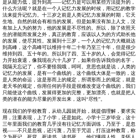
是从能力低，提升到高——记忆力是可以用某些方法提升的，
什么方法呢？就是在一个人记忆力发展的时候，用记忆的教学
法来提升记忆力。十三岁之前是人类记忆力发展的时期，它天
生地、自然的就会有相当的发展。但是如果没有加上人文，没
有加上人为的努力，他的发展是不尽性的。所以，除了依照天
生的潜能而发展之外，真正的教育，应该以人为的方式助长他
的发展，使尽其性。发展到十三岁，一个人的记忆力大概就达
到高峰，这个高峰可以维持十年二十年乃至三十年，但是很少
维持到四、五十年的。所以到了四、五十岁的人，会觉得记忆
力开始衰退，像我现在六十几岁了，如果你告诉我你的名字，
我隔天忘记了，你不要怪我哦，呵呵。意思也就是说，人类的
记忆力的发展，是有一个曲线的，这个曲线大体是一致的，这
是人类的命运，这是形而上的规定，所谓形而上的规定，就是
老天爷的规定，你用任何的手段是很难改变这个曲线的，我们
只能使这个曲线，发展得更加的完整，更加漂亮，也就是把人
类的潜在的能力尽量的开发出来，这叫“尽性”。
现在我们的学校教育，从幼儿园就开始，就提倡理解，要求实
用，注重表现，上了小学，还是如此。小学十三岁毕业，这十
三年里面我们的教育几乎没有往记忆方面训练，乃至于，是忽
视——不只是忽视，还污蔑，乃至于咒诅，打压这种教育，称
之为死记、死背、死读书，读书死……他们懂得人性、关怀人