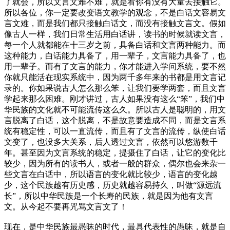
了就会，所以文言文难不难，就是看你有没有大量去接触它。
所以各位，你一定要改变语文教学的观念，不是白话文容易文
言文难，而是我们都只接触白话文，而没有接触文言文。假如
像古人一样，我们日常生活用白话讲，读书的时候就读文言，
每一个人就都能在十三岁之前，具备白话和文言两种能力。而
这种能力，白话能力具备了，用一辈子，文言能力具备了，也
用一辈子。而有了文言的能力，你才能进入学问系统，要不然
你就只能活在现实系统中，因为两千多年来的书都是用文言记
录的。你如果说古人怎么那么笨，让我们要学两套，而且文言
学起来那么困难。刚才讲过，古人如果没有这么“笨”，我们中
华民族的文化就不可能流传这么久。所以古人是聪明的，用文
言脱离了白话，这个脱离，不是故意要造成不同，而是文言系
统有稳定性，可以一直流传，而且有了文言的流传，纵使白话
文变了，也没多大关系，后人透过文言，依然可以悠游数千
年。甚至因为文言系统的稳定，提摄住了白话，让它的变化比
较少，因为所有的读书人，或者一般的群众，偶尔也会来杂一
些文言在白话中，所以语言的变化就比较少，语言的变化越
少，这个民族越有历史感，历史就越容易持久，叫做“源远流
长”，所以中华民族是一个长寿的民族，就是因为他有文言
文。从今起不要再咒骂文言文了！
现在，是中华民族最愚昧的时代，最具代表性的愚昧，就是自