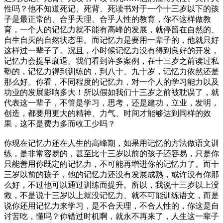
性吗？他不知道死记、死背、死读书对于一个十三岁以下的孩
子是最正常的、合乎天理、合乎人性的教育，你不这样做教
育，一个人的记忆力就不能有高峰的发展，就停留在自然的、
自生自灭的自然状态里。而记忆力是要用一辈子的，他就只好
这样过一辈子了。况且，小时候记忆力没有得到良好的开发，
记忆力会提早衰退。我们看到许多案例，在十三岁之前读过私
塾的，记忆力得到训练的，到八十、九十岁，记忆力依然还是
那么好。你看，不同程度的记忆力，对一个人的学习能力以及
功业的发展影响多大！所以假如我们十三岁之前被耽误了，就
代表这一辈子，不管是学习，思考，还是建功，立业，发明，
创造，都要用更大的精神、力气、时间才能够达到同样的效
果，这不是费力多而收工少吗？
你现在记忆力还在人生的高峰期，如果用记忆的方法做语文训
练，是非常容易的，甚至比十三岁以前的孩子还容易，只是你
只能善用你既定的记忆力，不可能再增进你的记忆力了。而十
三岁以前的孩子，他的记忆力还没有发展成熟，或许没有你那
么好，不过他可以通过训练而提升。所以，我说十三岁以上没
救，不是说十三岁以上就没记忆力、就不可能训练语文，而是
说你还用记忆力来学习，是不合天理，不合人性的，你这是自
讨苦吃，懂吗？你错过时机啊，就永不再来了，人生这一辈子