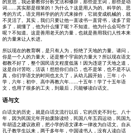
的意思，我还要教你分析文法和修辞，那些是主词，那些是动
词……其实那是很笨的！为什么？这是用人为的、科学的、思
考的方式，语文用科学的的方式来操作，它就变成机械的，就
不灵活了。其实，我们只要让他一直读书一直背书，读多了背
多了，就懂了，他为什么懂了呢？不知道。他为什么会写作了
呢？不知道。这是善用老天的力量，也就是善用我们人性本来
的力量来让人长进。
所以现在的教育啊，是只有人为，拒绝了天地的力量。请问，
你是一个人的力量大，还是整个宇宙的力量大？所以现在语文
都教不好了，整个国民语文程度低落！因为违逆了天地之道，
这是自讨苦吃，活该！想想你们自己，也不是笨，也不是不认
真，你们学语文的时间也太久了，从幼儿园开始，三年；小
学，六年；初中、高中再教六年……十五年！学了十五年语
文，也用了很多的工夫，到最后，只能够读白话文。
语与文
白话文的历史，就是白话文流行以后，它的历史不到七、八十
年，因为民国元年开始废除读经，民国八年五四运动，民国九
年胡适之建议政府，把小学的语文课本一律改为白话文。自从
孔子教学生以来，两千多年年，中国读书人，没有人读白话