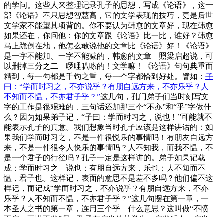
的学问。这些人来整理记录孔子的思想，写成《论语》，这一
部《论语》不只思想智慧高，它的文学表现的技巧，更是后世
文学家不能望其项背的。你不要认为韩愈的文章好，现在韩愈
如果还在，你问他：你的文章跟《论语》比一比，谁好？韩愈
马上跪倒在地，他怎么敢说他的文章比《论语》好！《论语》
是一字不能加、一字不能减的，韩愈的文章，照梁启超说，可
以删掉三分之二，啰哩叭嗦的！文学嘛！《论语》句句典重而
精到，每一句都是千钧之重，每一个字都恰到好处。譬如：
子
曰：“学而时习之，不亦说乎？有朋自远方来，不亦乐乎？人
不知而不愠，不亦君子乎？”
这几句，孔门弟子们当时刻写文
字的工作是很艰难的，三句话还加那三个“不亦”和“乎”字做什
么？因为如果弟子记，“子曰：学而时习之，说也！”可能就不
能表示孔子的真意。我们想象当时孔子应该是这样讲话的：如
果我们学而时习之，不是一件很悦乐的事情吗！有朋友自远方
来，不是一件很令人快乐的事情吗？人不知我，而我不愠，不
是一个君子的行径吗？孔子一定是这样讲的。弟子如果记载
成：学而时习之，说也；有朋自远方来，乐也；人不知而不
愠，君子也。这样记，表面的意思不是差不多吗？他们偏不这
样记，而记成“学而时习之，不亦说乎？有朋自远方来，不亦
乐乎？人不知而不愠，不亦君子乎？”这几句摆在第一章，一
本圣人之书的第一章，连用三个乎，什么意思？这叫做“不愤