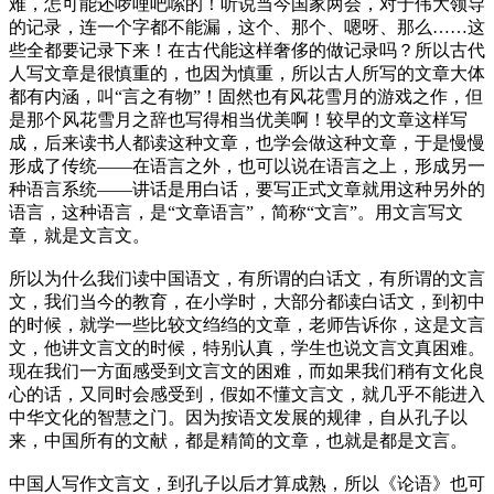
难，怎可能还啰哩吧嗦的！听说当今国家两会，对于伟大领导
的记录，连一个字都不能漏，这个、那个、嗯呀、那么……这
些全都要记录下来！在古代能这样奢侈的做记录吗？所以古代
人写文章是很慎重的，也因为慎重，所以古人所写的文章大体
都有内涵，叫“言之有物”！固然也有风花雪月的游戏之作，但
是那个风花雪月之辞也写得相当优美啊！较早的文章这样写
成，后来读书人都读这种文章，也学会做这种文章，于是慢慢
形成了传统——在语言之外，也可以说在语言之上，形成另一
种语言系统——讲话是用白话，要写正式文章就用这种另外的
语言，这种语言，是“文章语言”，简称“文言”。用文言写文
章，就是文言文。
所以为什么我们读中国语文，有所谓的白话文，有所谓的文言
文，我们当今的教育，在小学时，大部分都读白话文，到初中
的时候，就学一些比较文绉绉的文章，老师告诉你，这是文言
文，他讲文言文的时候，特别认真，学生也说文言文真困难。
现在我们一方面感受到文言文的困难，而如果我们稍有文化良
心的话，又同时会感受到，假如不懂文言文，就几乎不能进入
中华文化的智慧之门。因为按语文发展的规律，自从孔子以
来，中国所有的文献，都是精简的文章，也就是都是文言。
中国人写作文言文，到孔子以后才算成熟，所以《论语》也可