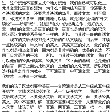
过，这个浸泡不需要去找个地方浸泡，我们自己就可以做主。
尤其文章比语言好浸泡，为什么？因为练习语言，你还要找一
个谈话话的对象，还要营造谈话的场景。而读文章，则不需
要。你把文章拿来，随时随地可以读。就是我所提倡的“外文
读经”——所谓“经”，就是那语文中的经典之作，最好的文
章，他们的文章也是语言的延伸，语言也是他们思想的记录，
跟汉语汉文的关系是完全一样的。所以，与其读一般的白话文
——现在的英语学校都是从英语的白话文读起，到后来，才读
一点比较高的、半文半白的英文。其实真正的外文，最好的著
作也都是相当文言的，因为都是非常精确的、优美的表达，不
同于日常语言的平浅——所以，与其读平浅的白话文，我们宁
可以他们的经典作读本。经典文章，它下面的基础，也是他们
的语言，而它上面烘托出来的，是他们的文化智慧。所以我们
选择经典之作作为教材，下可通语言，中可通文章，上可通文
化智慧，三件事一次完成。
我们的孩子既然都要学英语——台湾通常是从三年级或五年级
开始学，大陆这边比较洋化，从一年级开始学——我建议一学
英语就学英文，不要先学英语，就直接学英文，而且要学经典
英文。其中不需要讲解，甚至不需要纠正发音，只要请最好的
人录音，让孩子听，听一百遍、两百遍、三百遍，把一本、两