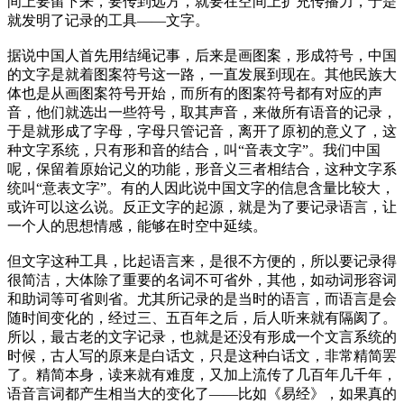
间上要留下来，要传到远方，就要在空间上扩充传播力，于是
就发明了记录的工具——文字。
据说中国人首先用结绳记事，后来是画图案，形成符号，中国
的文字是就着图案符号这一路，一直发展到现在。其他民族大
体也是从画图案符号开始，而所有的图案符号都有对应的声
音，他们就选出一些符号，取其声音，来做所有语音的记录，
于是就形成了字母，字母只管记音，离开了原初的意义了，这
种文字系统，只有形和音的结合，叫“音表文字”。我们中国
呢，保留着原始记义的功能，形音义三者相结合，这种文字系
统叫“意表文字”。有的人因此说中国文字的信息含量比较大，
或许可以这么说。反正文字的起源，就是为了要记录语言，让
一个人的思想情感，能够在时空中延续。
但文字这种工具，比起语言来，是很不方便的，所以要记录得
很简洁，大体除了重要的名词不可省外，其他，如动词形容词
和助词等可省则省。尤其所记录的是当时的语言，而语言是会
随时间变化的，经过三、五百年之后，后人听来就有隔阂了。
所以，最古老的文字记录，也就是还没有形成一个文言系统的
时候，古人写的原来是白话文，只是这种白话文，非常精简罢
了。精简本身，读来就有难度，又加上流传了几百年几千年，
语音言词都产生相当大的变化了——比如《易经》，如果真的