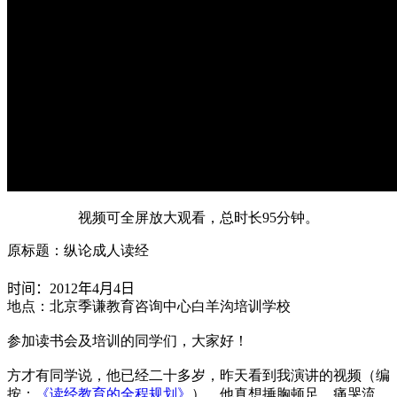
视频可全屏放大观看，总时长95分钟。
原标题：纵论成人读经
时间：
2012
年
4
月
4
日
地点：北京季谦教育咨询中心白羊沟培训学校
参加读书会及培训的同学们，大家好！
方才有同学说，他已经二十多岁，昨天看到我演讲的视频（编
按：
《读经教育的全程规划》
），他真想捶胸顿足、痛哭流