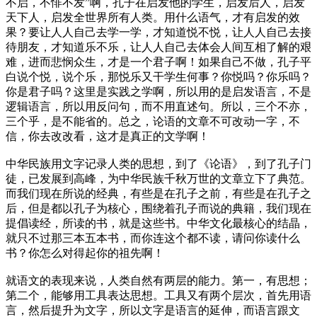
不启，不悱不发”啊，孔子在启发他的学生，启发后人，启发
天下人，启发全世界所有人类。用什么语气，才有启发的效
果？要让人人自己去学一学，才知道悦不悦，让人人自己去接
待朋友，才知道乐不乐，让人人自己去体会人间互相了解的艰
难，进而悲悯众生，才是一个君子啊！如果自己不做，孔子平
白说个悦，说个乐，那悦乐又干学生何事？你悦吗？你乐吗？
你是君子吗？这里是实践之学啊，所以用的是启发语言，不是
逻辑语言，所以用反问句，而不用直述句。所以，三个不亦，
三个乎，是不能省的。总之，论语的文章不可改动一字，不
信，你去改改看，这才是真正的文学啊！
中华民族用文字记录人类的思想，到了《论语》，到了孔子门
徒，已发展到高峰，为中华民族千秋万世的文章立下了典范。
而我们现在所说的经典，有些是在孔子之前，有些是在孔子之
后，但是都以孔子为核心，围绕着孔子而说的典籍，我们现在
提倡读经，所读的书，就是这些书。中华文化最核心的结晶，
就只不过那三本五本书，而你连这个都不读，请问你读什么
书？你怎么对得起你的祖先啊！
就语文的表现来说，人类自然有两层的能力。第一，有思想；
第二个，能够用工具表达思想。工具又有两个层次，首先用语
言，然后提升为文字，所以文字是语言的延伸，而语言跟文