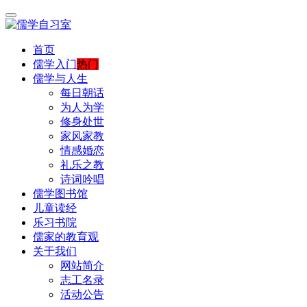
首页
儒学入门
热门
儒学与人生
每日朝话
为人为学
修身处世
家风家教
情感婚恋
礼乐之教
诗词吟唱
儒学图书馆
儿童读经
乐习书院
儒家的教育观
关于我们
网站简介
志工名录
活动公告