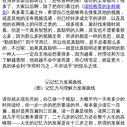
在演讲里面也都讲过了，还有各种的推广读经的文章都写了很
多了。大家以后啊，除了把你们看过的《
读经教育的全程规
划
》再多看几遍之外，希望自己也能够再去搜集其他的视频，
或是其他的没有视频流通，但已经转录成文字的讲辞，以及其
他的在网络上的问答之类的……很多很多，最好找来随时就
看。但是一个真有智慧的，真聪明的人啊，其实也不需要看那
么多，因为那么多的视频文章，所讲的都是一样的意思，就是
“勤抓勤打” 四个字而己。所以你若真聪明，是不必看那么多
的，不过呢，如果真真聪明——就是比真聪明还要更聪明的那
一种人——一定自主地会想看很多，因为越看，对理论和方法
了解越透彻，他就越不会中途而废，而心情笃定，效益更大，
真的体会到“学而时习之，不亦说乎”的悦乐之情。
（图）记忆力与理解力发展曲线
请你就从现在开始，自己做一个规划，大概平均一天有多少的
时间读经，你一步一步的把所要读的书，每本最少读它一百
遍，最好是两百遍到三百遍。读一百遍是很熟，读两三百遍，
就几乎可以整本通背了。二十几岁的记忆力还在整个人生的高
峰期——人生的记忆力的发展是在十三岁之前，所谓的发展就