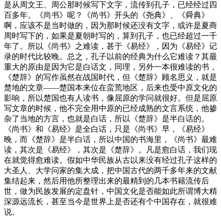
是从周文王、周公那时候写下文字，流传到孔子，已经经过四
百多年。《尚书》呢？《尚书》开头的《尧典》、《舜典》
啊，应该不是当时做的，因为那时候还没有文字，或许是夏商
周时写下的，如果是夏朝时写的，算到孔子，也已经超过一千
年了。所以《尚书》之难读，甚于《易经》，因为《易经》记
录的时代比较晚。总之，孔子以前的经典为什么它难读？其最
重大的原由是因为它是白话文，同理，另外一本很难读的书，
《楚辞》的写作虽然在战国时代，但《楚辞》顾名思义，就是
楚地的文章——楚国本来位在蛮荒地区，后来也受中原文化的
影响，所以楚国也有人读书，像屈原的学问就很好。但是屈原
写文章的时候，他不完全用中原的已经成熟的文言系统，他掺
杂了当地的方言，也就是白话，所以《楚辞》是半白话的。
《尚书》和《易经》是全白话，只是《尚书》早，《易经》
晚，而《楚辞》是半白话，所以中国的书海里，《尚书》最难
读，其次是《易经》，其次是《楚辞》。凡是愈白话，我们现
在就觉得愈难读。假如中华民族从古以来没有经过孔子这样的
大圣人、大学问家的集大成，把中国古代的两千多年来的文献
集结起来，然后用他所整理出来的最精到的几本书籍流传后
世，做为民族发展的定盘针，中国文化是否能如此所谓博大精
深源远流长，甚至当今是世界上是否还有个中国存在，就很难
说。