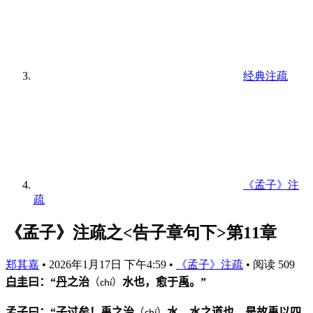
经典注疏
《孟子》注
疏
《孟子》注疏之<告子章句下>第11章
郑其嘉
•
2026年1月17日 下午4:59
•
《孟子》注疏
•
阅读 509
白圭
曰：“
丹
之治
水也，愈于
禹
。”
（
）
ch
í
孟子
曰：“子过矣！
禹
之治
水，水之道也，是故
禹
以四
（
）