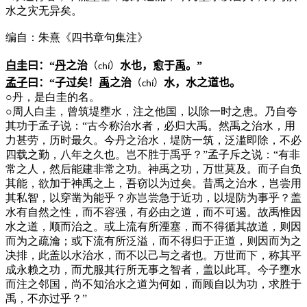
水之灾无异矣。
编自：朱熹《四书章句集注》
白圭
曰：“
丹
之治
水也，愈于
禹
。”
（
）
ch
í
孟子
曰：“子过矣！
禹
之治
水，水之道也。
（
）
ch
í
○
丹，是白圭的名。
○
周人白圭，曾筑堤壅水，注之他国，以除一时之患。乃自夸
其功于孟子说：“古今称治水者，必归大禹。然禹之治水，用
力甚劳，历时最久。今丹之治水，堤防一筑，泛滥即除，不必
四载之勤，八年之久也。岂不胜于禹乎？”孟子斥之说：“有非
常之人，然后能建非常之功。神禹之功，万世莫及。而子自负
其能，欲加于神禹之上，吾窃以为过矣。昔禹之治水，岂尝用
其私智，以穿凿为能乎？亦岂尝急于近功，以堤防为事乎？盖
水有自然之性，而不容强，有必由之道，而不可遏。故禹惟因
水之道，顺而治之。或上流有所湮塞，而不得循其故道，则因
而为之疏瀹；或下流有所泛溢，而不得归于正道，则因而为之
决排，此盖以水治水，而不以己与之者也。万世而下，称其平
成永赖之功，而尤服其行所无事之智者，盖以此耳。今子壅水
而注之邻国，尚不知治水之道为何如，而顾自以为功，求胜于
禹，不亦过乎？”