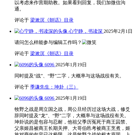
以考虑来作营期助教。如果看到回复，我们加微信沟
通。
评论于
梁漱溟《朝话》目录
心宁静，书读深
2025年2月1日
请问怎么样能参与编辑工作吗？
评论于
梁漱溟《朝话》目录
6096
2025年1月19日
同时提及“战”、“野”二字，大概率与这场战役有关。
评论于
季谦先生：坤卦（三）
6096
2025年1月19日
牧野之战是周立国之战，周公旦经历过这场大战，修爻
辞同时提及“龙”、“野”二字，大概率与这场战役有关。
坤卦说的是包容与忍耐，他祖父季历冤死于商王囚禁、
父亲姬昌被商王长期关押、大哥伯邑考被商王烹煮，姬
族对商的包容已达极限，这是牧野之战的根本原因。上