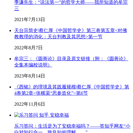
季谦先生：“说法第一”的哲学大师——我所知道的牟宗
三
2021年7月13日
天台宗简史|蔡仁厚《中国哲学史》第三卷第五章<对佛
教教理的消化：天台判教及其思想>第一节
2022年8月7日
牟宗三：《圆善论》目录及原文链接（附：《圆善论》
全集本编校说明）
2023年8月14日
《西铭》的理境及其践履规模|蔡仁厚《中国哲学史》第
4卷第2章<张横渠“思参造化”>第6节
2022年11月6日
乐习答问：生活是为了安稳幸福吗？——答知乎网友“小
白对知行合一、致良知的理解……”