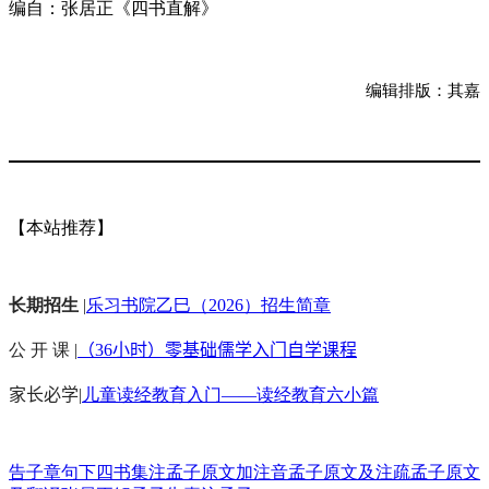
编自：张居正《四书直解》
编辑排版：其嘉
【本站推荐】
长期招生
|
乐习书院乙巳（2026）招生简章
公 开 课 |
（36小时）零基础儒学入门自学课程
家长必学
|
儿童读经教育入门——读经教育六小篇
告子章句下
四书集注
孟子原文加注音
孟子原文及注疏
孟子原文