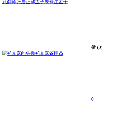
及翻译
张居正解孟子
朱熹注孟子
赞
(0)
郑其嘉
管理员
0