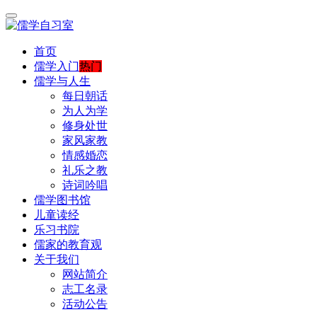
首页
儒学入门
热门
儒学与人生
每日朝话
为人为学
修身处世
家风家教
情感婚恋
礼乐之教
诗词吟唱
儒学图书馆
儿童读经
乐习书院
儒家的教育观
关于我们
网站简介
志工名录
活动公告