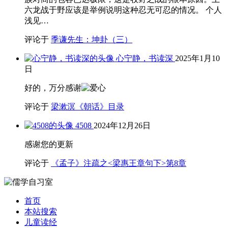
六龙战于野应该是举例说明这种忍无可忍的情况。 个人
浅见…
评论于
季谦先生：坤卦（三）
心宁静，书读深
2025年1月10
日
好的，万分感谢
评论于
梁漱溟《朝话》目录
4508
2024年12月26日
感谢您的更新
评论于
《孟子》注疏之<梁惠王章句下>第8章
首页
本站搜索
儿童读经