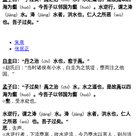
ch
í
海为壑
。今吾子以邻国为壑
。水逆行，谓之洚
（
）
（
）
hu
ò
hu
ò
水。洚
水者，洪水也，仁人之所恶
（
）
（
）
（
）
ji
à
ng
ji
à
ng
w
ù
也。吾子过矣。”
朱熹
张居正
白圭
曰：“
丹
之治
水也，愈于
禹
。”
（
）
ch
í
○
赵氏曰：“当时诸侯有小水，白圭为之筑堤，壅而注之他
国。”
孟子
曰：“子过矣！
禹
之治
水，水之道也，是故
禹
以四
（
）
ch
í
海为壑
。今吾子以邻国为壑
。
（
）
（
）
hu
ò
hu
ò
○壑
，受水处也。
水逆行，谓之洚
水。洚
水者，洪水也，仁人
（
）
（
）
ji
à
ng
ji
à
ng
之所恶
也。吾子过矣。”
（
）
w
ù
恶
，去声。
○
水逆行者，下流壅塞，故水逆流，今乃壅水以害人，则与洪