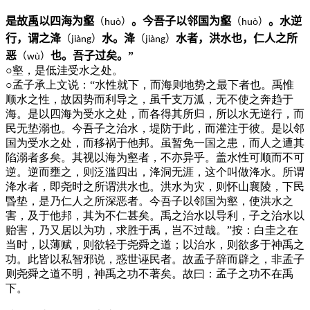
是故
禹
以四海为壑
。今吾子以邻国为壑
。水逆
（
）
（
）
hu
ò
hu
ò
行，谓之洚
水。洚
水者，洪水也，仁人之所
（
）
（
）
ji
à
ng
ji
à
ng
恶
也。吾子过矣。”
（
）
w
ù
○
壑，是低洼受水之处。
○
孟子承上文说：“水性就下，而海则地势之最下者也。禹惟
顺水之性，故因势而利导之，虽千支万泒，无不使之奔趋于
海。是以四海为受水之处，而各得其所归，所以水无逆行，而
民无垫溺也。今吾子之治水，堤防于此，而灌注于彼。是以邻
国为受水之处，而移祸于他邦。虽暂免一国之患，而人之遭其
陷溺者多矣。其视以海为壑者，不亦异乎。盖水性可顺而不可
逆。逆而壅之，则泛滥四出，洚洞无涯，这个叫做洚水。所谓
洚水者，即尧时之所谓洪水也。洪水为灾，则怀山襄陵，下民
昬垫，是乃仁人之所深恶者。今吾子以邻国为壑，使洪水之
害，及于他邦，其为不仁甚矣。禹之治水以导利，子之治水以
贻害，乃又居以为功，求胜于禹，岂不过哉。”按：白圭之在
当时，以薄赋，则欲轻于尧舜之道；以治水，则欲多于神禹之
功。此皆以私智邪说，惑世诬民者。故孟子辞而辟之，非孟子
则尧舜之道不明，神禹之功不著矣。故曰：孟子之功不在禹
下。