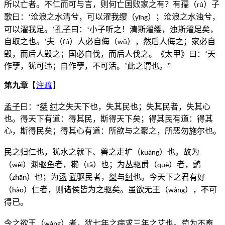
所以亡者。不仁而可与言，则何亡国败家之有？有孺（
）子
rú
歌曰：‘沧浪之水清兮，可以濯我缨（
）；沧浪之水浊兮，
y
ī
ng
可以濯我足。’
孔子
曰：‘小子听之！清斯濯缨，浊斯濯足矣，
自取之也。’夫（
）人必自侮（
），然后人侮之；家必自
f
ú
w
ǔ
毁，而后人毁之；国必自伐，而后人伐之。《太甲》曰：‘天
作孽，犹可违；自作孽，不可活。’此之谓也。”
第九章
【
注疏
】
孟子
曰：“
桀
纣
之失天下也，失其民也；失其民者，失其心
也。得天下有道：得其民，斯得天下矣；得其民有道：得其
心，斯得民矣；得其心有道：所欲与之聚之，所恶勿施尔也。
民之归仁也，犹水之就下、兽之走圹（
）也。故为
kuàng
（
）渊驱鱼者，獭（
）也；为丛驱爵（
）者，鹯
wèi
t
ǎ
qu
è
（
）也；为
汤
武
驱民者，
桀
与
纣
也。今天下之君有好
zh
n
ā
（
）仁者，则诸侯皆为之驱矣。虽欲无王（
），不可
h
à
o
w
à
ng
得已。
今之欲王（
）者，犹七年之病求三年之艾也。苟为不畜
w
à
ng