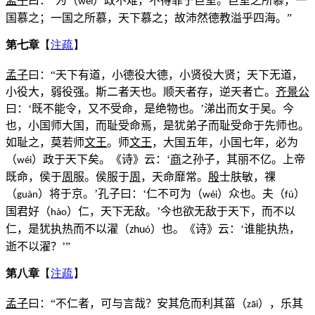
孟子
曰：“为（
）政不难，不得罪于巨室。巨室之所慕，一
wéi
国慕之；一国之所慕，天下慕之；故沛然德教溢乎四海。”
第七章
【
注疏
】
孟子
曰：“天下有道，小德役大德，小贤役大贤；天下无道，
小役大，弱役强。斯二者天也。顺天者存，逆天者亡。
齐景公
曰：‘既不能令，又不受命，是绝物也。’涕出而女于吴。今
也，小国师大国，而耻受命焉，是犹弟子而耻受命于先师也。
如耻之，莫若师
文王
。师
文王
，大国五年，小国七年，必为
（
）政于天下矣。《诗》云：‘
商
之孙子，其丽不亿。上帝
w
é
i
既命，侯于
周
服。侯服于
周
，天命靡常。
殷
士肤敏，祼
（
）将于京。’孔子曰：‘仁不可为（
）众也。夫（
）
gu
à
n
w
é
i
fú
国君好（
）仁，天下无敌。’今也欲无敌于天下，而不以
hào
仁，是犹执热而不以濯（
）也。《诗》云：‘谁能执热，
zhu
ó
逝不以濯？’”
第八章
【
注疏
】
孟子
曰：“不仁者，可与言哉？安其危而利其菑（
），乐其
zāi