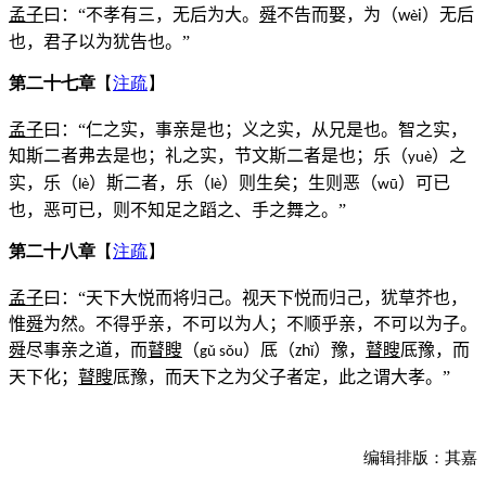
孟子
曰：“不孝有三，无后为大。
舜
不告而娶，为（
）无后
w
i
è
也，君子以为犹告也。”
第二十七章
【
注疏
】
孟子
曰：“仁之实，事亲是也；义之实，从兄是也。智之实，
知斯二者弗去是也；礼之实，节文斯二者是也；乐（
）之
yuè
实，乐（
）斯二者，乐（
）则生矣；生则恶（
）可已
lè
lè
wū
也，恶可已，则不知足之蹈之、手之舞之。”
第二十八章
【
注疏
】
孟子
曰：“天下大悦而将归己。视天下悦而归己，犹草芥也，
惟
舜
为然。不得乎亲，不可以为人；不顺乎亲，不可以为子。
舜
尽事亲之道，而
瞽瞍
（
）厎（
）豫，
瞽瞍
厎豫，而
zh
gǔ sǒu
ǐ
天下化；
瞽瞍
厎豫，而天下之为父子者定，此之谓大孝。”
编辑排版：其嘉