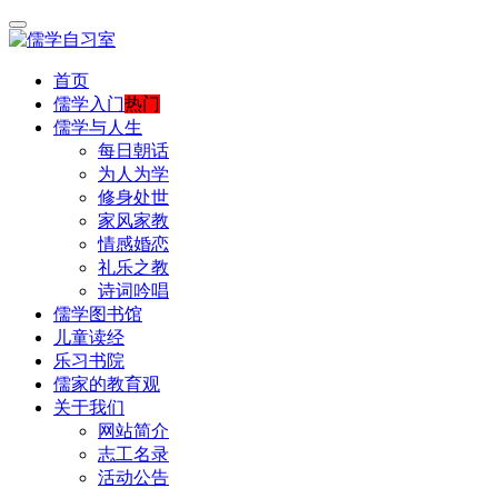
首页
儒学入门
热门
儒学与人生
每日朝话
为人为学
修身处世
家风家教
情感婚恋
礼乐之教
诗词吟唱
儒学图书馆
儿童读经
乐习书院
儒家的教育观
关于我们
网站简介
志工名录
活动公告