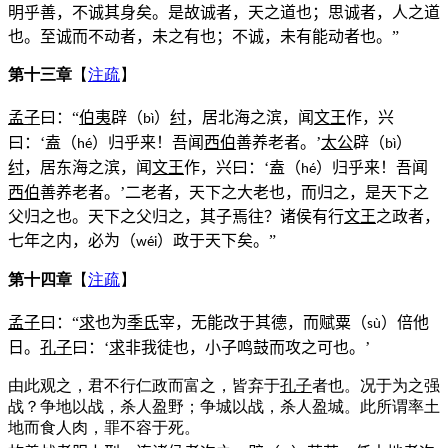
明乎善，不诚其身矣。是故诚者，天之道也；思诚者，人之道
也。至诚而不动者，未之有也；不诚，未有能动者也。”
第十三章
【
注疏
】
孟子
曰：“
伯夷
辟（
）
纣
，居北海之滨，闻
文王
作，兴
bì
曰：‘盍（
）归乎来！吾闻
西伯
善养老者。’
太公
辟（
）
h
é
bì
纣
，居东海之滨，闻
文王
作，兴曰：‘盍（
）归乎来！吾闻
h
é
西伯
善养老者。’二老者，天下之大老也，而归之，是天下之
父归之也。天下之父归之，其子焉往？诸侯有行
文王
之政者，
七年之内，必为（
）政于天下矣。”
w
é
i
第十四章
【
注疏
】
孟子
曰：“
求
也为
季氏
宰，无能改于其德，而赋粟（
）倍他
s
ù
日。
孔子
曰：‘
求
非我徒也，小子鸣鼓而攻之可也。’
由此观之，君不行仁政而富之，皆弃于
孔子
者也。况于为之强
战？争地以战，杀人盈野；争城以战，杀人盈城。此所谓率土
地而食人肉，罪不容于死。