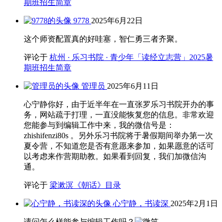
期班招生简章
9778
2025年6月22日
这个师资配置真的好哇塞，智仁勇三者齐聚。
评论于
杭州 · 乐习书院 · 青少年「读经立志营」2025暑
期班招生简章
管理员
2025年6月11日
心宁静你好，由于近半年在一直张罗乐习书院开办的事
务，网站疏于打理，一直没能恢复您的信息。非常欢迎
您能参与到编辑工作中来，我的微信号是：
zhishifenzi80s 。另外乐习书院将于暑假期间举办第一次
夏令营，不知道您是否有意愿来参加，如果愿意的话可
以考虑来作营期助教。如果看到回复，我们加微信沟
通。
评论于
梁漱溟《朝话》目录
心宁静，书读深
2025年2月1日
请问怎么样能参与编辑工作吗？