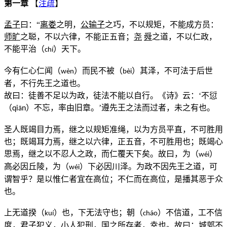
第一章
【
注疏
】
孟子
曰：“
离娄
之明，
公输子
之巧，不以规矩，不能成方员：
师旷
之聪，不以六律，不能正五音；
尧
舜
之道，不以仁政，
不能平治（
）天下。
chí
今有仁心仁闻（
）而民不被（
）其泽，不可法于后世
wèn
bèi
者，不行先王之道也。
故曰：徒善不足以为政，徒法不能以自行。《诗》云：‘不愆
（
）不忘，率由旧章。’遵先王之法而过者，未之有也。
qi
n
ā
圣人既竭目力焉，继之以规矩准绳，以为方员平直，不可胜用
也；既竭耳力焉，继之以六律，正五音，不可胜用也；既竭心
思焉，继之以不忍人之政，而仁覆天下矣。故曰，为（
）
w
é
i
高必因丘陵，为（
）下必因川泽。为政不因先王之道，可
w
é
i
谓智乎？是以惟仁者宜在高位；不仁而在高位，是播其恶于众
也。
上无道揆（
）也，下无法守也；朝（
）不信道，工不信
kuí
cháo
度，君子犯义，小人犯刑，国之所存者，幸也。故曰：城郭不