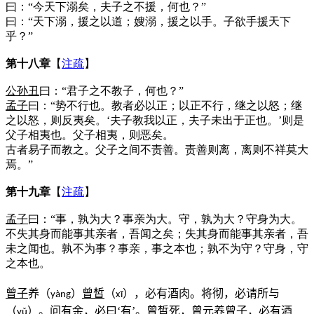
曰：“今天下溺矣，夫子之不援，何也？”
曰：“天下溺，援之以道；嫂溺，援之以手。子欲手援天下
乎？”
第十八章
【
注疏
】
公孙丑
曰：“君子之不教子，何也？”
孟子
曰：“势不行也。教者必以正；以正不行，继之以怒；继
之以怒，则反夷矣。‘夫子教我以正，夫子未出于正也。’则是
父子相夷也。父子相夷，则恶矣。
古者易子而教之。父子之间不责善。责善则离，离则不祥莫大
焉。”
第十九章
【
注疏
】
孟子
曰：“事，孰为大？事亲为大。守，孰为大？守身为大。
不失其身而能事其亲者，吾闻之矣；失其身而能事其亲者，吾
未之闻也。孰不为事？事亲，事之本也；孰不为守？守身，守
之本也。
曾子
养（
）
曾皙
（
），必有酒肉。将彻，必请所与
y
à
ng
x
ī
（
）。问有余，必曰‘有’。
曾皙
死，
曾元
养
曾子
，必有酒
y
ǔ