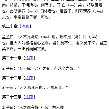
肉。将彻，不请所与。问有余，曰‘亡（
）矣’。将以复进
w
ū
也。此所谓养（
）口体者也。若
曾子
，则可谓养（
）
y
à
ng
y
à
ng
志也。事亲若
曾子
者，可也。”
第二十章
【
注疏
】
孟子
曰：“人不足与适（
）也，政不足（与）间（
）
zhé
ji
à
n
也。惟大人为能格君心之非。君仁莫不仁，君义莫不义，君正
莫不正。一正君而国定矣。”
第二十一章
【
注疏
】
孟子
曰：“有不虞（
）之誉，有求全之毁。”
yú
第二十二章
【
注疏
】
孟子
曰：“人之易其言也，无责耳矣。”
第二十三章
【
注疏
】
孟子
曰：“人之患在好（
）为人师。”
h
à
o