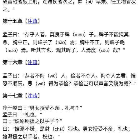
故善战者服上刑，连诸侯者次之，辟（
）草莱、任土地者次
p
ì
之。”
第十五章
【
注疏
】
孟子
曰：“存乎人者，莫良于眸（
）子。眸子不能掩其
m
u
ó
恶。胸中正，则眸子了（
）焉；胸中不正，则眸子眊
li
o
ǎ
（
）焉。听其言也，观其眸子，人焉廋（
）哉？”
m
à
o
s
ō
u
第十六章
【
注疏
】
孟子
曰：“恭者不侮（
）人，俭者不夺人。侮夺人之君，惟
w
ǔ
恐不顺焉，恶（
）得为恭俭？恭俭岂可以声音笑貌为哉？”
w
ū
第十七章
【
注疏
】
淳于髡
曰：“男女授受不亲，礼与？”
孟子
曰：“礼也。”
曰：“嫂溺则援之以手乎？”
曰：“嫂溺不援，是豺（
）狼也。男女授受不亲，礼也；
ch
i
á
嫂溺援之以手者，权也。”