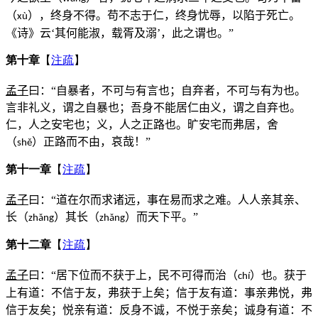
（
），终身不得。苟不志于仁，终身忧辱，以陷于死亡。
x
ù
《诗》云‘其何能淑，载胥及溺’，此之谓也。”
第十章
【
注疏
】
孟子
曰：“自暴者，不可与有言也；自弃者，不可与有为也。
言非礼义，谓之自暴也；吾身不能居仁由义，谓之自弃也。
仁，人之安宅也；义，人之正路也。旷安宅而弗居，舍
（
）正路而不由，哀哉！”
sh
ě
第十一章
【
注疏
】
孟子
曰：“道在尔而求诸远，事在易而求之难。人人亲其亲、
长（
）其长（
）而天下平。”
zh
ǎ
ng
zh
ǎ
ng
第十二章
【
注疏
】
孟子
曰：“居下位而不获于上，民不可得而治（
）也。获于
ch
í
上有道：不信于友，弗获于上矣；信于友有道：事亲弗悦，弗
信于友矣；悦亲有道：反身不诚，不悦于亲矣；诚身有道：不