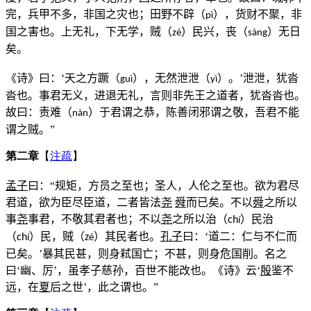
完，兵甲不多，非国之灾也；田野不辟（
），货财不聚，非
p
ì
国之害也。上无礼，下无学，贼（
）民兴，丧（
）无日
zé
s
à
ng
矣。
《诗》曰：‘天之方蹶（
），无然泄泄（
）。’泄泄，犹沓
guì
yì
沓也。事君无义，进退无礼，言则非先王之道者，犹沓沓也。
故曰：责难（
）于君谓之恭，陈善闭邪谓之敬，吾君不能
nàn
谓之贼。”
第二章
【
注疏
】
孟子
曰：“规矩，方员之至也；圣人，人伦之至也。欲为君尽
君道，欲为臣尽臣道，二者皆法
尧
舜
而已矣。不以
舜
之所以
事
尧
事君，不敬其君者也；不以
尧
之所以治（
）民治
ch
í
（
）民，贼（
）其民者也。
孔子
曰：‘道二：仁与不仁而
ch
z
í
é
已矣。’暴其民甚，则身弒国亡；不甚，则身危国削。名之
曰‘幽、厉’，虽孝子慈孙，百世不能改也。《诗》云‘
殷
鉴不
远，在
夏
后之世’，此之谓也。”