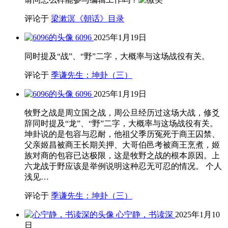
评论于
梁漱溟《朝话》目录
6096
2025年1月19日
同时提及“战”、“野”二字，大概率与这场战役有关。
评论于
季谦先生：坤卦（三）
6096
2025年1月19日
牧野之战是周立国之战，周公旦经历过这场大战，修爻
辞同时提及“龙”、“野”二字，大概率与这场战役有关。
坤卦说的是包容与忍耐，他祖父季历冤死于商王囚禁、
父亲姬昌被商王长期关押、大哥伯邑考被商王烹煮，姬
族对商的包容已达极限，这是牧野之战的根本原因。上
六龙战于野应该是举例说明这种忍无可忍的情况。 个人
浅见…
评论于
季谦先生：坤卦（三）
心宁静，书读深
2025年1月10
日