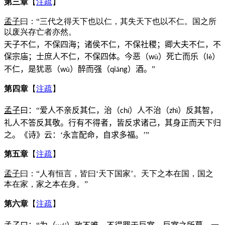
第三章
【
注疏
】
孟子
曰：“三代之得天下也以仁，其失天下也以不仁。国之所
以废兴存亡者亦然。
天子不仁，不保四海；诸侯不仁，不保社稷；卿大夫不仁，不
保宗庙；士庶人不仁，不保四体。今恶（
）死亡而乐（
）
w
l
ù
è
不仁，是犹恶（
）醉而强（
）酒。”
w
qi
ng
ù
ǎ
第四章
【
注疏
】
孟子
曰：“爱人不亲反其仁，治（
）人不治（
）反其智，
ch
zh
í
ì
礼人不答反其敬。行有不得者，皆反求诸己，其身正而天下归
之。《诗》云：‘永言配命，自求多福。’”
第五章
【
注疏
】
孟子
曰：“人有恒言，皆曰‘天下国家’。天下之本在国，国之
本在家，家之本在身。”
第六章
【
注疏
】