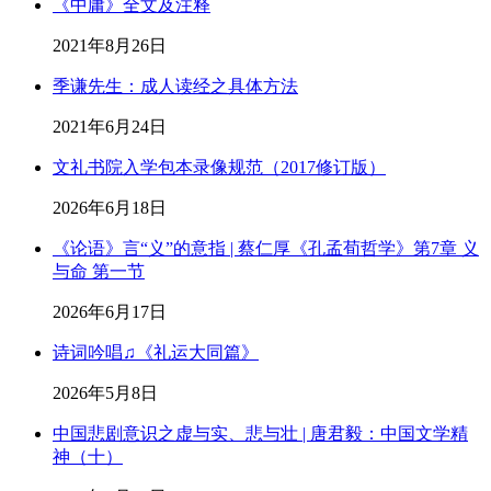
《中庸》全文及注释
2021年8月26日
季谦先生：成人读经之具体方法
2021年6月24日
文礼书院入学包本录像规范（2017修订版）
2026年6月18日
《论语》言“义”的意指 | 蔡仁厚《孔孟荀哲学》第7章 义
与命 第一节
2026年6月17日
诗词吟唱♫《礼运大同篇》
2026年5月8日
中国悲剧意识之虚与实、悲与壮 | 唐君毅：中国文学精
神（十）