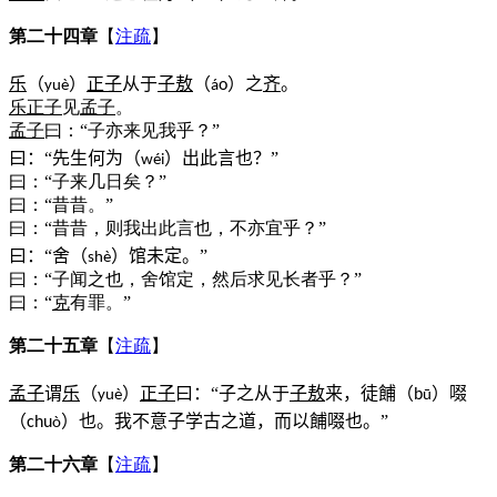
第二十四章
【
注疏
】
乐
（
）
正子
从于
子敖
（
）之
齐
。
o
yu
è
á
乐正子
见
孟子
。
孟子
曰：“子亦来见我乎？”
曰：“先生何为（
）出此言也？”
w
é
i
曰：“子来几日矣？”
曰：“昔昔。”
曰：“昔昔，则我出此言也，不亦宜乎？”
曰：“舍（
）馆未定。”
sh
è
曰：“子闻之也，舍馆定，然后求见长者乎？”
曰：“
克
有罪。”
第二十五章
【
注疏
】
孟子
谓
乐
（
）
正子
曰：“子之从于
子敖
来，徒餔（
）啜
b
yu
è
ū
（
）也。我不意子学古之道，而以餔啜也。”
chu
ò
第二十六章
【
注疏
】