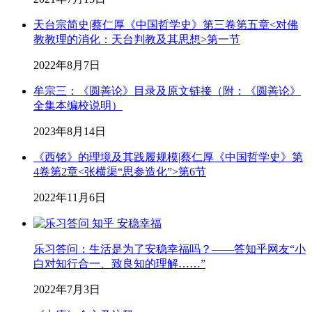
天台宗简史|蔡仁厚《中国哲学史》第三卷第五章<对佛
教教理的消化：天台判教及其思想>第一节
2022年8月7日
牟宗三：《圆善论》目录及原文链接（附：《圆善论》
全集本编校说明）
2023年8月14日
《西铭》的理境及其践履规模|蔡仁厚《中国哲学史》第
4卷第2章<张横渠“思参造化”>第6节
2022年11月6日
乐习答问：生活是为了安稳幸福吗？——答知乎网友“小
白对知行合一、致良知的理解……”
2022年7月3日