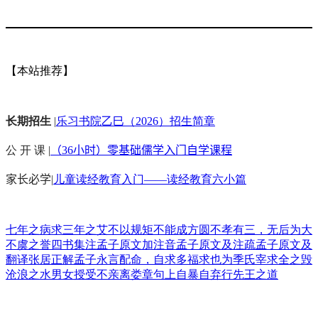
【本站推荐】
长期招生
|
乐习书院乙巳（2026）招生简章
公 开 课 |
（36小时）零基础儒学入门自学课程
家长必学
|
儿童读经教育入门——读经教育六小篇
七年之病求三年之艾
不以规矩不能成方圆
不孝有三，无后为大
不虞之誉
四书集注
孟子原文加注音
孟子原文及注疏
孟子原文及
翻译
张居正解孟子
永言配命，自求多福
求也为季氏宰
求全之毁
沧浪之水
男女授受不亲
离娄章句上
自暴自弃
行先王之道