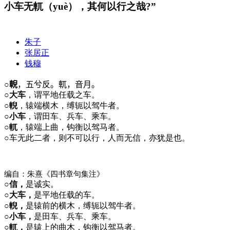
小车无軏（yuè），其何以行之哉?”
朱子
张居正
钱穆
○
輗
，五兮反。軏，音月。
○大车
，谓平地任载之车。
○輗
，辕端横木，缚轭以驾牛者。
○小车
，谓田车、兵车、乘车。
○軏
，辕端上曲，钩衡以驾马者。
○
车无此二者，则不可以行，人而无信，亦犹是也。
编自：朱熹《四书章句集注》
○信，
是诚实。
○大车，
是平地任载的车。
○輗，
是辕前的横木，缚轭以驾牛者。
○小车，
是田车、兵车、乘车。
○軏，
是辕上的曲木，钩衡以驾马者。