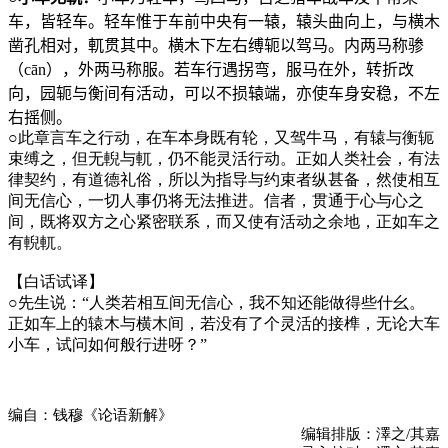
车，皆轻车。轻车惟于车前中央有一辕，辕头曲向上，与横木
凿孔相对，軏贯其中。横木下左右缚轭以驾马。内两马称骖
（
c
ā
n
），外两马称服。若车行遇拐弯，服马在外，转折改
向，园轭与衡间有活动，可以不损辕端，亦使车身安稳，不左
右摇侧。
○
此章言车之行动，在车本身既有轮，又驾牛马，有辕与衡轭
束缚之，但无輗与軏，仍不能灵活行动。正如人类社会，有法
律契约，有道德礼俗，所以为指导与约束者纵甚备，然使相互
间无信心，一切人事仍将无法推进。信者，贯通于心与心之
间，既将双方之心紧密联系，而又使有活动之余地，正如车之
有輗軏。
【白话试译】
○先生说：“人类若相互间无信心，我不知还能做得些什幺。
正如车上的辕木与横木间，若没有了个灵活的接榫，无论大车
小车，试问如何般行进呀？”
编自：钱穆《论语新解》
编辑排版：澤之/其嘉