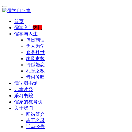
首页
儒学入门
热门
儒学与人生
每日朝话
为人为学
修身处世
家风家教
情感婚恋
礼乐之教
诗词吟唱
儒学图书馆
儿童读经
乐习书院
儒家的教育观
关于我们
网站简介
志工名录
活动公告