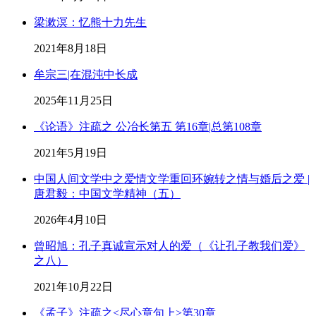
梁漱溟：忆熊十力先生
2021年8月18日
牟宗三|在混沌中长成
2025年11月25日
《论语》注疏之 公冶长第五 第16章|总第108章
2021年5月19日
中国人间文学中之爱情文学重回环婉转之情与婚后之爱 |
唐君毅：中国文学精神（五）
2026年4月10日
曾昭旭：孔子真诚宣示对人的爱（《让孔子教我们爱》
之八）
2021年10月22日
《孟子》注疏之<尽心章句上>第30章