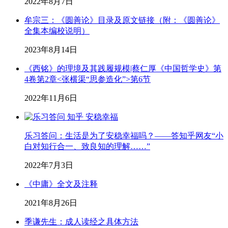
2022年8月7日
牟宗三：《圆善论》目录及原文链接（附：《圆善论》
全集本编校说明）
2023年8月14日
《西铭》的理境及其践履规模|蔡仁厚《中国哲学史》第
4卷第2章<张横渠“思参造化”>第6节
2022年11月6日
乐习答问：生活是为了安稳幸福吗？——答知乎网友“小
白对知行合一、致良知的理解……”
2022年7月3日
《中庸》全文及注释
2021年8月26日
季谦先生：成人读经之具体方法