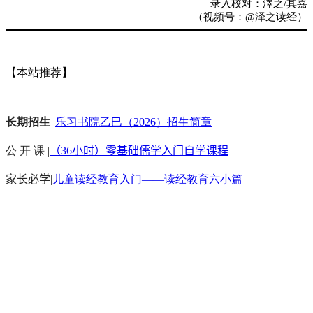
录入校对：澤之/其嘉
（视频号：@泽之读经）
【本站推荐】
长期招生
|
乐习书院乙巳（2026）招生简章
公 开 课 |
（36小时）零基础儒学入门自学课程
家长必学
|
儿童读经教育入门——读经教育六小篇