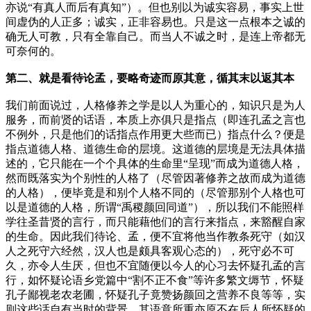
亦说“有真人而后有真知”）。但也别以为诚实容易，事实上世
间虚伪的人正多；诚实，正非容易也。只是这一点根本之诚的
确无人可教，只有全靠自己。而当人不诚之时，是连上帝都无
可奈何的。
第二、就是看待论孟，要略奇迹而原其意，循其末以返其本
我们前面说过，人格修养之学是以人为重心的，知识只是为人
服务，而前贤的话语，本质上亦俱只是指点（即连孔孟之言也
不例外，只是他们的话指点作用更大些而已）指点什么？便是
指点道德人格、道德生命的层境。这道德的层境是无法具体描
述的，它只能在一个个具体的生命里“呈现”而成为道德人格，
然而既落实为个别性的人格了（尽管因著修养之故而成为道德
的人格），便毕竟是和别个人格不同的（尽管那别个人格也可
以是道德的人格，所谓“禹稷颜回同道”），所以我们不能照样
学往圣昔贤的言行，而只能藉他们的言行来指点，来豁醒自家
的生命。因此我们待论、孟，便不宜将他当作教条死守（如汉
人之死守六经然，汉人也是颇具客观心态的），死守必不可
久，亦令人生厌，但也不宜随便以今人的心习去怀疑孔孟的言
行，如怀疑论语乡党篇中“割不正不食”等许多繁文缛节，怀疑
孔子鄙视老农老圃，怀疑孔子竟赞扬颜回之营养不良等等，实
则这些话自有当时的背景，其语意所重亦原不在后人所怀疑的