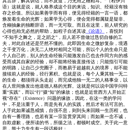
其言辞，解其训诂，而不及道，乃无用之糟粕耳。”（程伊川
语）这就是说，就人格养成这个目的来说，知识、经籍没有独
存之价值。所以如果善学而有得，便见得经籍的一言一语，都
焕发着生命的光辉；如果学无心得，便会觉得都属疑是疑非、
含糊抽象的独断辞语，而一无可取。而且在这里，前人研究的
心得也殆无必然的帮助，如程子自述其读
《论语》
，喜悦到
“不知手之舞之，足之蹈之”，后人若不曾做过恳切自修的工
夫，对此自述还是茫然不懂的。此即因生命之微妙复杂，境遇
之千变万化，决无二人绝对相同之可能，所以个人的生命只是
个人自己的，别人的生命经验只能激发自己也去作同方向的感
受而成其自家的经验，却不能将经验直接传达；只能指引可能
的明路，让自己少兜圈子，而教易于超越前人的境界，却不能
接续前人的经验，径行累积。也就是说，每个人秉其独一无二
的生命，都须得从头走起，而完成他独一无二的人格事业，以
在人世间焕发出他道德人格的光辉。这就是何以说中国学问特
重“实践”，而以“行”摄“知”的缘故；也就是近世西方人开始正
视“存在”（Existence）问题的缘故，因此，在这一类的学问
中，不是法重于人，而是先有人的实践，然后才有法可言的。
人于此如果诚恳戒慎，自强不息，则到头来回顾一生历程，也
自有一番理路，也若有某一宗旨贯穿其间；而如果一念不诚，
自欺虚歉，便所读的书，所循之法，都顿时成空。关于此一意
思，熊十力先生有一段话极好：