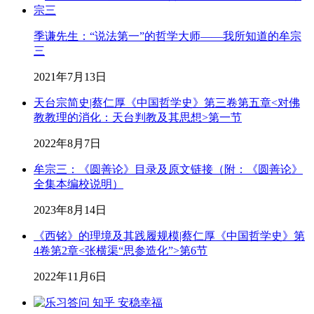
季谦先生：“说法第一”的哲学大师——我所知道的牟宗
三
2021年7月13日
天台宗简史|蔡仁厚《中国哲学史》第三卷第五章<对佛
教教理的消化：天台判教及其思想>第一节
2022年8月7日
牟宗三：《圆善论》目录及原文链接（附：《圆善论》
全集本编校说明）
2023年8月14日
《西铭》的理境及其践履规模|蔡仁厚《中国哲学史》第
4卷第2章<张横渠“思参造化”>第6节
2022年11月6日