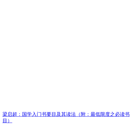
梁启超：国学入门书要目及其读法（附：最低限度之必读书
目）