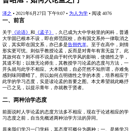
泽之
•
2021年6月27日 下午9:07
•
为人为学
•
阅读 4076
一、前言
关于
《论语》
和
《孟子》
，久已成为大中学校里的闲科，普通
大学固已根本不设，即在师范院校，亦有国文系外一律取消之
议，其实即在国文系，亦已多是
告朔饩羊
。至于在高中，则情
形实更可忧。则似乎教授论孟，反而是对青年有害无益了。此
其故何在？则不得不说是由于时代学风的影响，使德性之学，
其道不彰；以致无论师生，其教授学习论孟的态度与方法，一
开头就与此学不相应。大本既错，自必茫然不知所谓，亦难免
感到味同嚼蜡了。所以如何点明德性之学的本质，培养相应于
此学的学习态度，实是读论孟的首要之图。本文希望就此略抒
一己之见，以提示青年，亦就教于贤者。
二、两种治学态度
前面说时人学论孟的态度方法多不相应，现在于论述相应的学
习态度之前，自当先概述两种治学方法的异同。
原来我们学习一门学科，其态度可概分为两种：一、是将学习