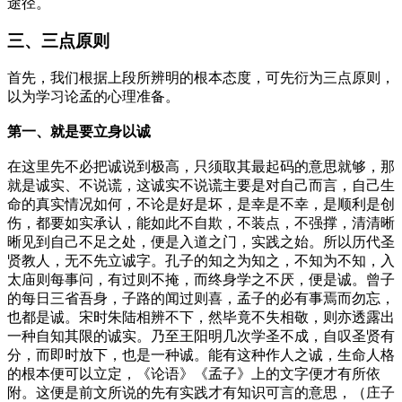
途径。
三、三点原则
首先，我们根据上段所辨明的根本态度，可先衍为三点原则，
以为学习论孟的心理准备。
第一、就是要立身以诚
在这里先不必把诚说到极高，只须取其最起码的意思就够，那
就是诚实、不说谎，这诚实不说谎主要是对自己而言，自己生
命的真实情况如何，不论是好是坏，是幸是不幸，是顺利是创
伤，都要如实承认，能如此不自欺，不装点，不强撑，清清晰
晰见到自己不足之处，便是入道之门，实践之始。所以历代圣
贤教人，无不先立诚字。孔子的知之为知之，不知为不知，入
太庙则每事问，有过则不掩，而终身学之不厌，便是诚。曾子
的每日三省吾身，子路的闻过则喜，孟子的必有事焉而勿忘，
也都是诚。宋时朱陆相辨不下，然毕竟不失相敬，则亦透露出
一种自知其限的诚实。乃至王阳明几次学圣不成，自叹圣贤有
分，而即时放下，也是一种诚。能有这种作人之诚，生命人格
的根本便可以立定，《论语》《孟子》上的文字便才有所依
附。这便是前文所说的先有实践才有知识可言的意思，（庄子