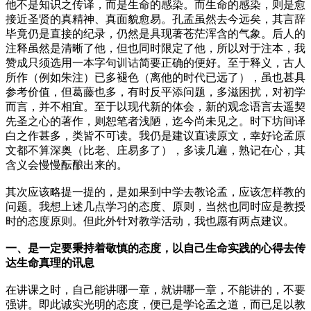
他不是知识之传译，而是生命的感染。而生命的感染，则是愈
接近圣贤的真精神、真面貌愈易。孔孟虽然去今远矣，其言辞
毕竟仍是直接的纪录，仍然是具现著苍茫浑含的气象。后人的
注释虽然是清晰了他，但也同时限定了他，所以对于注本，我
赞成只须选用一本字句训诂简要正确的便好。至于释义，古人
所作（例如朱注）已多褪色（离他的时代已远了），虽也甚具
参考价值，但葛藤也多，有时反平添问题，多滋困扰，对初学
而言，并不相宜。至于以现代新的体会，新的观念语言去遥契
先圣之心的著作，则恕笔者浅陋，迄今尚未见之。时下坊间译
白之作甚多，类皆不可读。我仍是建议直读原文，幸好论孟原
文都不算深奥（比老、庄易多了），多读几遍，熟记在心，其
含义会慢慢酝酿出来的。
其次应该略提一提的，是如果到中学去教论孟，应该怎样教的
问题。我想上述几点学习的态度、原则，当然也同时应是教授
时的态度原则。但此外针对教学活动，我也愿有两点建议。
一、是一定要秉持着敬慎的态度，以自己生命实践的心得去传
达生命真理的讯息
在讲课之时，自己能讲哪一章，就讲哪一章，不能讲的，不要
强讲。即此诚实光明的态度，便已是学论孟之道，而已足以教