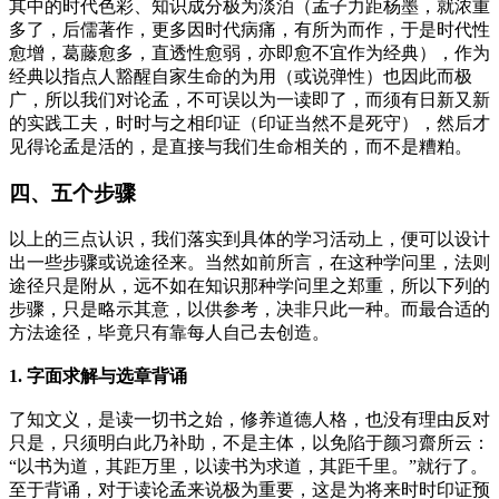
其中的时代色彩、知识成分极为淡泊（孟子力距杨墨，就浓重
多了，后儒著作，更多因时代病痛，有所为而作，于是时代性
愈增，葛藤愈多，直透性愈弱，亦即愈不宜作为经典），作为
经典以指点人豁醒自家生命的为用（或说弹性）也因此而极
广，所以我们对论孟，不可误以为一读即了，而须有日新又新
的实践工夫，时时与之相印证（印证当然不是死守），然后才
见得论孟是活的，是直接与我们生命相关的，而不是糟粕。
四、五个步骤
以上的三点认识，我们落实到具体的学习活动上，便可以设计
出一些步骤或说途径来。当然如前所言，在这种学问里，法则
途径只是附从，远不如在知识那种学问里之郑重，所以下列的
步骤，只是略示其意，以供参考，决非只此一种。而最合适的
方法途径，毕竟只有靠每人自己去创造。
1. 字面求解与选章背诵
了知文义，是读一切书之始，修养道德人格，也没有理由反对
只是，只须明白此乃补助，不是主体，以免陷于颜习齋所云：
“以书为道，其距万里，以读书为求道，其距千里。”就行了。
至于背诵，对于读论孟来说极为重要，这是为将来时时印证预