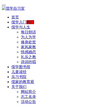
首页
儒学入门
热门
儒学与人生
每日朝话
为人为学
修身处世
家风家教
情感婚恋
礼乐之教
诗词吟唱
儒学图书馆
儿童读经
乐习书院
儒家的教育观
关于我们
网站简介
志工名录
活动公告