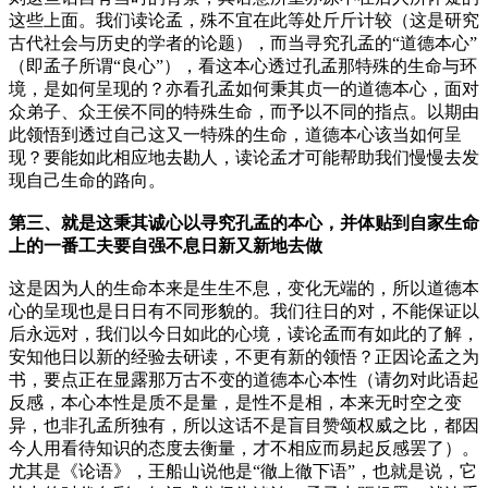
这些上面。我们读论孟，殊不宜在此等处斤斤计较（这是研究
古代社会与历史的学者的论题），而当寻究孔孟的“道德本心”
（即孟子所谓“良心”），看这本心透过孔孟那特殊的生命与环
境，是如何呈现的？亦看孔孟如何秉其贞一的道德本心，面对
众弟子、众王侯不同的特殊生命，而予以不同的指点。以期由
此领悟到透过自己这又一特殊的生命，道德本心该当如何呈
现？要能如此相应地去勘人，读论孟才可能帮助我们慢慢去发
现自己生命的路向。
第三、就是这秉其诚心以寻究孔孟的本心，并体贴到自家生命
上的一番工夫要自强不息日新又新地去做
这是因为人的生命本来是生生不息，变化无端的，所以道德本
心的呈现也是日日有不同形貌的。我们往日的对，不能保证以
后永远对，我们以今日如此的心境，读论孟而有如此的了解，
安知他日以新的经验去研读，不更有新的领悟？正因论孟之为
书，要点正在显露那万古不变的道德本心本性（请勿对此语起
反感，本心本性是质不是量，是性不是相，本来无时空之变
异，也非孔孟所独有，所以这话不是盲目赞颂权威之比，都因
今人用看待知识的态度去衡量，才不相应而易起反感罢了）。
尤其是《论语》，王船山说他是“徹上徹下语”，也就是说，它