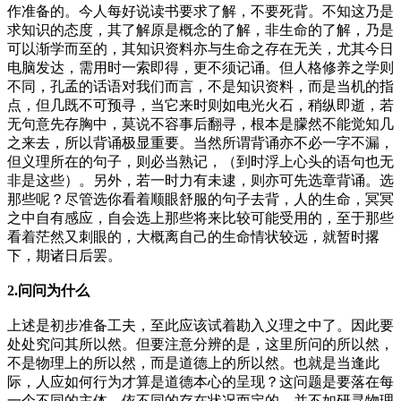
作准备的。今人每好说读书要求了解，不要死背。不知这乃是
求知识的态度，其了解原是概念的了解，非生命的了解，乃是
可以渐学而至的，其知识资料亦与生命之存在无关，尤其今日
电脑发达，需用时一索即得，更不须记诵。但人格修养之学则
不同，孔孟的话语对我们而言，不是知识资料，而是当机的指
点，但几既不可预寻，当它来时则如电光火石，稍纵即逝，若
无句意先存胸中，莫说不容事后翻寻，根本是朦然不能觉知几
之来去，所以背诵极显重要。当然所谓背诵亦不必一字不漏，
但义理所在的句子，则必当熟记，（到时浮上心头的语句也无
非是这些）。另外，若一时力有未逮，则亦可先选章背诵。选
那些呢？尽管选你看着顺眼舒服的句子去背，人的生命，冥冥
之中自有感应，自会选上那些将来比较可能受用的，至于那些
看着茫然又刺眼的，大概离自己的生命情状较远，就暂时撂
下，期诸日后罢。
2.问问为什么
上述是初步准备工夫，至此应该试着勘入义理之中了。因此要
处处究问其所以然。但要注意分辨的是，这里所问的所以然，
不是物理上的所以然，而是道德上的所以然。也就是当逢此
际，人应如何行为才算是道德本心的呈现？这问题是要落在每
一个不同的主体，依不同的存在状况而定的。并不如研寻物理