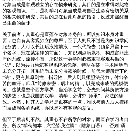
对象当成是客观独立的存在物来研究，其目的是在求得对此物
的客观知识。二、是将学习对象当成是与自己生命有密切关系
的相关物来研究，其目的是在藉此对象的指引，反过来豁醒自
己生命的蒙昧。
关于前者，其重心是直落在对象本身的，所以知识本身才重
要，也自有其客观独立的尊严，至于人则只不过是为知识学问
服务的，人可以长江后浪推前浪，一代代隐去（顶多只留下一
个名字，冠在某定律的前面），知识则点滴累积，构成富丽庄
严的系统，流传不替。所以这一类学问必然重视客观共循的
“法”，以为共力构筑客观系统的凭藉。特别在某一学术园地尚
未充分开拓，其系统尚未充分展露的时候，前代大师所定下的
“法”，更有其原则性、指导性，后人则只须照法努力，付出辛
苦的血汗，庶几“前修未密，后出转精”，以完成未成的规模便
可。这就是整个西方学界，当治学之前，必先究问其所依方法
的缘故；也是我国的汉学、清学，必讲究“师承”、家法的缘
故。不然，则其人之学只是孤存的一点，难以与前人后人接续
而展成周备的系统，亦以是难有客观的意义。
但至于后者则不然。其重心不在所学的对象，而直在学习者自
身。所以“学苟知本，六经皆我注脚”（陆象山语），否则“诵