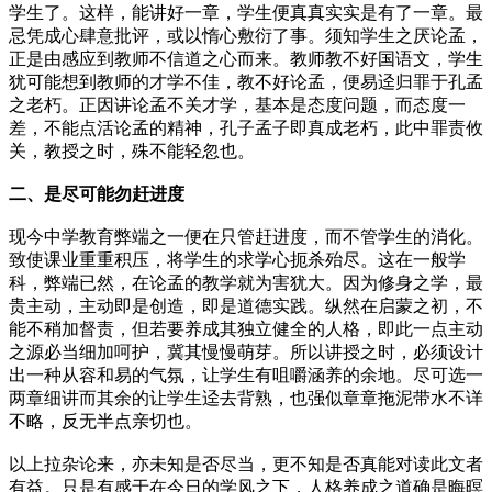
学生了。这样，能讲好一章，学生便真真实实是有了一章。最
忌凭成心肆意批评，或以惰心敷衍了事。须知学生之厌论孟，
正是由感应到教师不信道之心而来。教师教不好国语文，学生
犹可能想到教师的才学不佳，教不好论孟，便易迳归罪于孔孟
之老朽。正因讲论孟不关才学，基本是态度问题，而态度一
差，不能点活论孟的精神，孔子孟子即真成老朽，此中罪责攸
关，教授之时，殊不能轻忽也。
二、是尽可能勿赶进度
现今中学教育弊端之一便在只管赶进度，而不管学生的消化。
致使课业重重积压，将学生的求学心扼杀殆尽。这在一般学
科，弊端已然，在论孟的教学就为害犹大。因为修身之学，最
贵主动，主动即是创造，即是道德实践。纵然在启蒙之初，不
能不稍加督责，但若要养成其独立健全的人格，即此一点主动
之源必当细加呵护，冀其慢慢萌芽。所以讲授之时，必须设计
出一种从容和易的气氛，让学生有咀嚼涵养的余地。尽可选一
两章细讲而其余的让学生迳去背熟，也强似章章拖泥带水不详
不略，反无半点亲切也。
以上拉杂论来，亦未知是否尽当，更不知是否真能对读此文者
有益。只是有感于在今日的学风之下，人格养成之道确是晦暝