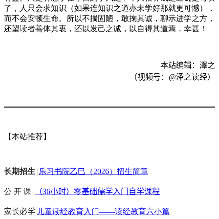
了，人只会求知识（如果连知识之道亦未学好那就更可憾），
而不会安顿生命。所以不揣固陋，敢掬其诚，聊示进学之方，
还望读者善体其衷，还以发己之诚，以自得其道焉，幸甚！
本站编辑：澤之
（视频号：
@
泽之读经）
【本站推荐】
长期招生
|
乐习书院乙巳（2026）招生简章
公 开 课 |
（36小时）零基础儒学入门自学课程
家长必学
|
儿童读经教育入门——读经教育六小篇