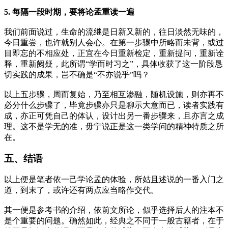
5. 每隔一段时期，要将论孟重读一遍
我们前面说过，生命的流继是日新又新的，往日淡然无味的，
今日重尝，也许就别人会心。在第一步骤中所略而未背，或过
目即忘的不相应处，正宜在今日重新检定，重新提问，重新诠
释，重新阙疑，此所谓“学而时习之”，具体收获了这一阶段恳
切实践的成果，岂不确是“不亦说乎”吗？
以上五步骤，周而复始，乃至相互渗融，随机设施，则亦再不
必分什么步骤了，毕竟步骤亦只是聊示大意而已，读者实践有
成，亦正可凭自己的体认，设计出另一番步骤来，且亦言之成
理。这不是学无的准，毋宁说正是这一类学问的精神特质之所
在。
五、结语
以上便是笔者依一己学论孟的体验，所姑且述说的一番入门之
道，到末了，或许还有两点应当略作交代。
其一便是参考书的介绍，依前文所论，似乎选择后人的注本不
是个重要的问题。确然如此，经典之不同于一般古籍者，在于