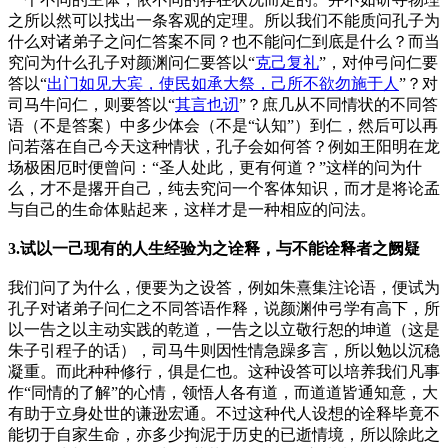
之所以然可以找出一条客观的定理。所以我们不能质问孔子为
什么对诸弟子之问仁答案不同？也不能问仁到底是什么？而当
究问为什么孔子对颜渊问仁要答以“
克己复礼
”，对仲弓问仁要
答以“
出门如见大宾，使民如承大祭，己所不欲勿施于人
”？对
司马牛问仁，则要答以“
其言也讱
”？庶几从不同情状的不同答
语（不是答案）中多少体会（不是“认知”）到仁，然后可以再
问若落在自己今天这种情状，孔子会如何答？例如王阳明在龙
场极困厄时便曾问：“圣人处此，更有何道？”这样的问为什
么，才不是撂开自己，纯去究问一个客体知识，而才是将论孟
与自己的生命体贴起来，这样才是一种相应的问法。
3.试以一己现有的人生经验为之诠释，与不能诠释者之阙疑
我们问了为什么，便要为之设答，例如朱熹集注论语，便试为
孔子对诸弟子问仁之不同答语作释，说颜渊仲弓学有高下，所
以一告之以主动实践的乾道，一告之以立敬行恕的坤道（这是
朱子引程子的话），司马牛则因性情急躁多言，所以勉以沉稳
凝重。而此种种修行，俱是仁也。这种设答可以培养我们凡事
作“同情的了解”的心情，领悟人各有道，而道道皆通知意，大
有助于立身处世的谦逊宏通。不过这种代人设想的诠释毕竟不
能切于自家生命，亦多少拘泥于历史的已逝情境，所以除此之