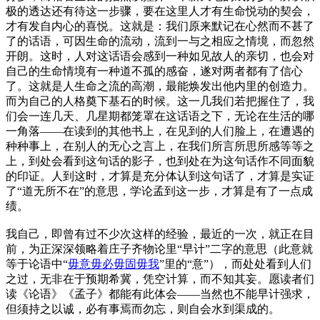
极的透达还有待这一步骤，要在这里人才有生命悦动的契会，
才有发自内心的喜悦。这就是：我们原来默记在心然而不甚了
了的话语，可因生命的流动，流到一与之相应之情境，而忽然
开朗。这时，人对这话语会感到一种如见故人的亲切，也会对
自己的生命情境有一种道不孤的感奋，遂对两者都有了信心
了。这就是人生命之流的高潮，最能焕发出他内里的创造力。
而为自己的人格奠下基石的时候。这一几我们若把握住了，我
们会一连几天、几星期都笼罩在这话语之下，无论在生活的哪
一角落——在读到的其他书上，在见到的人们脸上，在遭遇的
种种事上，在别人的无心之言上，在我们所言所思所感等等之
上，到处会看到这句话的影子，也到处在为这句话作不同面貌
的印证。人到这时，才算是充分体认到这句话了，才算是实证
了“道无所不在”的意思，学论孟到这一步，才算是有了一点成
绩。
我自己，即曾有过不少次这样的经验，最近的一次，就正在目
前，为正深深领略着庄子齐物论里“早计”二字的意思（此意就
等于论语中“
毋意毋必毋固毋我
”里的“意”），而处处看到人们
之过，无非在于预期希冀，凭空计算，而不知其妄。愿读者们
读《论语》《孟子》都能有此体会——当然也不能早计强求，
但须持之以诚，必有事焉而勿忘，则自会水到渠成的。