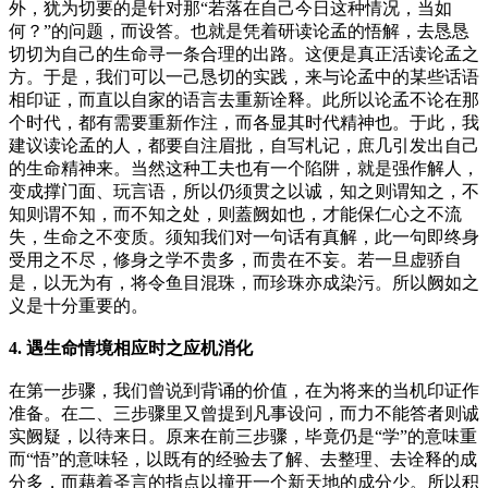
外，犹为切要的是针对那“若落在自己今日这种情况，当如
何？”的问题，而设答。也就是凭着研读论孟的悟解，去恳恳
切切为自己的生命寻一条合理的出路。这便是真正活读论孟之
方。于是，我们可以一己恳切的实践，来与论孟中的某些话语
相印证，而直以自家的语言去重新诠释。此所以论孟不论在那
个时代，都有需要重新作注，而各显其时代精神也。于此，我
建议读论孟的人，都要自注眉批，自写札记，庶几引发出自己
的生命精神来。当然这种工夫也有一个陷阱，就是强作解人，
变成撑门面、玩言语，所以仍须贯之以诚，知之则谓知之，不
知则谓不知，而不知之处，则蓋阙如也，才能保仁心之不流
失，生命之不变质。须知我们对一句话有真解，此一句即终身
受用之不尽，修身之学不贵多，而贵在不妄。若一旦虚骄自
是，以无为有，将令鱼目混珠，而珍珠亦成染污。所以阙如之
义是十分重要的。
4. 遇生命情境相应时之应机消化
在第一步骤，我们曾说到背诵的价值，在为将来的当机印证作
准备。在二、三步骤里又曾提到凡事设问，而力不能答者则诚
实阙疑，以待来日。原来在前三步骤，毕竟仍是“学”的意味重
而“悟”的意味轻，以既有的经验去了解、去整理、去诠释的成
分多，而藉着圣言的指点以撞开一个新天地的成分少。所以积