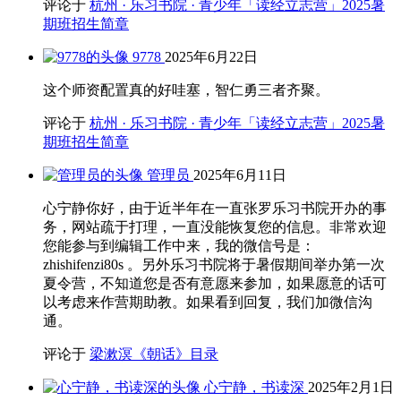
评论于
杭州 · 乐习书院 · 青少年「读经立志营」2025暑
期班招生简章
9778
2025年6月22日
这个师资配置真的好哇塞，智仁勇三者齐聚。
评论于
杭州 · 乐习书院 · 青少年「读经立志营」2025暑
期班招生简章
管理员
2025年6月11日
心宁静你好，由于近半年在一直张罗乐习书院开办的事
务，网站疏于打理，一直没能恢复您的信息。非常欢迎
您能参与到编辑工作中来，我的微信号是：
zhishifenzi80s 。另外乐习书院将于暑假期间举办第一次
夏令营，不知道您是否有意愿来参加，如果愿意的话可
以考虑来作营期助教。如果看到回复，我们加微信沟
通。
评论于
梁漱溟《朝话》目录
心宁静，书读深
2025年2月1日