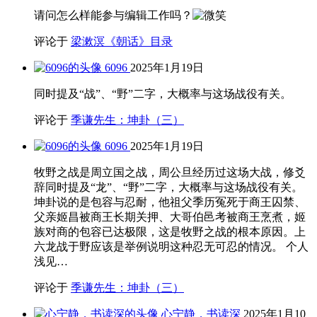
请问怎么样能参与编辑工作吗？
评论于
梁漱溟《朝话》目录
6096
2025年1月19日
同时提及“战”、“野”二字，大概率与这场战役有关。
评论于
季谦先生：坤卦（三）
6096
2025年1月19日
牧野之战是周立国之战，周公旦经历过这场大战，修爻
辞同时提及“龙”、“野”二字，大概率与这场战役有关。
坤卦说的是包容与忍耐，他祖父季历冤死于商王囚禁、
父亲姬昌被商王长期关押、大哥伯邑考被商王烹煮，姬
族对商的包容已达极限，这是牧野之战的根本原因。上
六龙战于野应该是举例说明这种忍无可忍的情况。 个人
浅见…
评论于
季谦先生：坤卦（三）
心宁静，书读深
2025年1月10