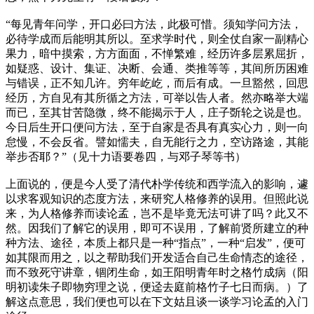
“每见青年问学，开口必曰方法，此极可惜。须知学问方法，
必待学成而后能明其所以。至求学时代，则全仗自家一副精心
果力，暗中摸索，方方面面，不惮繁难，经历许多层累屈折，
如疑惑、设计、集证、决断、会通、类推等等，其间所历困难
与错误，正不知几许。穷年屹屹，而后有成。一旦豁然，回思
经历，方自见有其所循之方法，可举以告人者。然亦略举大端
而已，至其甘苦隐微，终不能揭示于人，庄子斲轮之说是也。
今日后生开口便问方法，至于自家是否具有真实心力，则一向
怠慢，不会反省。譬如懦夫，自无能行之力，空访路途，其能
举步否耶？”（见十力语要卷四，与邓子琴等书）
上面说的，便是今人受了清代朴学传统和西学流入的影响，遽
以求客观知识的态度方法，来研究人格修养的误用。但照此说
来，为人格修养而读论孟，岂不是毕竟无法可讲了吗？此又不
然。因我们了解它的误用，即可不误用，了解前贤所建立的种
种方法、途径，本质上都只是一种“指点”，一种“启发”，便可
如其限而用之，以之帮助我们开发适合自己生命情态的途径，
而不致死守讲章，锢闭生命，如王阳明青年时之格竹成病（阳
明初读朱子即物穷理之说，便迳去庭前格竹子七日而病。）了
解这点意思，我们便也可以在下文姑且谈一谈学习论孟的入门