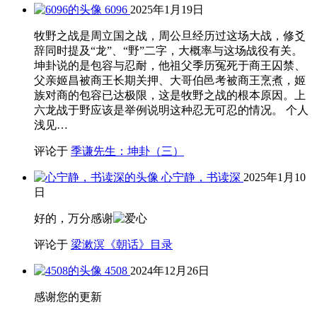
6096
2025年1月19日
牧野之战是周立国之战，周公旦经历过这场大战，修爻
辞同时提及“龙”、“野”二字，大概率与这场战役有关。
坤卦说的是包容与忍耐，他祖父季历冤死于商王囚禁、
父亲姬昌被商王长期关押、大哥伯邑考被商王烹煮，姬
族对商的包容已达极限，这是牧野之战的根本原因。上
六龙战于野应该是举例说明这种忍无可忍的情况。 个人
浅见…
评论于
季谦先生：坤卦（三）
心宁静，书读深
2025年1月10
日
好的，万分感谢
评论于
梁漱溟《朝话》目录
4508
2024年12月26日
感谢您的更新