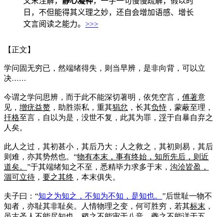
文末注解，
静心凝神
，一字一句慢慢疏解，假以时
日，不但能得其义理之妙，还自会增加语感、增长
文言阅读之能力。
>>
>
【正文】
学问固无穷已，然端绪得失，则当早辨，是非向背，可以立
决
……
今谓之学问思辨，而于此不能深切著明，依凭空言，
傅著
意
见，
增疣益赘
，助胜崇私，重其
狷忿
，长其
负恃
，蒙蔽至理，
扞格
至言，自以为是，没世不复，此其为罪，
浮
于自暴自弃之
人矣。
此人之过，其初甚小，其后乃大；人之救之，其初则易，其后
则难，亦其势然也。“
物有本末，事有终始，知所先后，则近
道矣。
”于其端绪知之不至，悉精毕力求多于末，
沟浍皆盈，
涸可立待
，
要之其终
，本末俱失。
夫子曰：“
知之为知之，不知为不知，是知也。
”后世耻一物不
知者，亦耻其非耻矣。人情物理之变，何可胜穷，若其
标末
，
虽古圣人不能尽知也。
稷
之不能审于
八音
，
夔
之不能详于
五