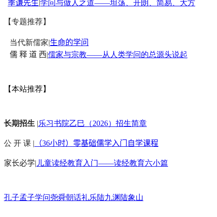
季谦先生
|
学问与做人之道——坦荡、开朗、简易、大方
【专题推荐】
当代新儒家|
生命的学问
儒 释 道 西
|
儒家与宗教——从人类学问的总源头说起
【本站推荐】
长期招生
|
乐习书院乙巳（2026）招生简章
公 开 课 |
（36小时）零基础儒学入门自学课程
家长必学
|
儿童读经教育入门——读经教育六小篇
孔子
孟子
学问
尧舜
朝话
礼乐
陆九渊
陆象山