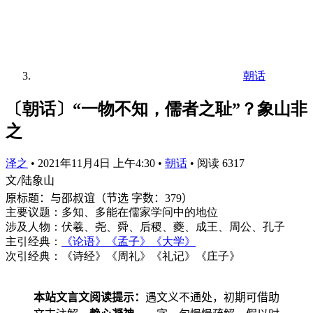
朝话
〔朝话〕“一物不知，儒者之耻”？象山非
之
泽之
•
2021年11月4日 上午4:30
•
朝话
•
阅读 6317
文
陆象山
/
原标题：与邵叔谊（节选
字数：
379
）
主要议题：多知、多能在儒家学问中的地位
涉及人物：伏羲、尧、舜、后稷、夔、成王、周公、孔子
主引经典：
《论语》
《孟子》
《大学》
次引经典：《诗经》《周礼》《礼记》《庄子》
本站文言文阅读提示：
遇文义不通处，初期可借助