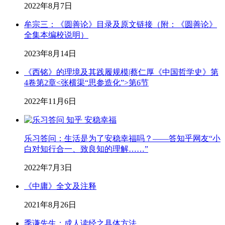
2022年8月7日
牟宗三：《圆善论》目录及原文链接（附：《圆善论》
全集本编校说明）
2023年8月14日
《西铭》的理境及其践履规模|蔡仁厚《中国哲学史》第
4卷第2章<张横渠“思参造化”>第6节
2022年11月6日
乐习答问：生活是为了安稳幸福吗？——答知乎网友“小
白对知行合一、致良知的理解……”
2022年7月3日
《中庸》全文及注释
2021年8月26日
季谦先生：成人读经之具体方法