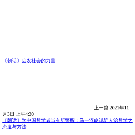
〔朝话〕启发社会的力量
上一篇
2021年11
月3日 上午4:30
〔朝话〕学中国哲学者当有所警醒：马一浮略说近人治哲学之
态度与方法