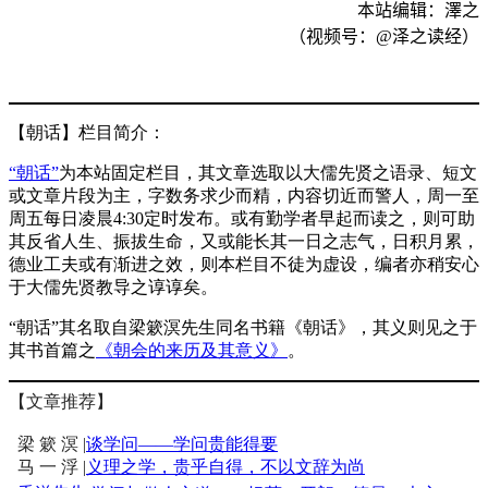
本站编辑：澤之
（视频号：
@
泽之读经）
【朝话】栏目简介：
“朝话”
为本站固定栏目，其文章选取以大儒先贤之语录、短文
或文章片段为主，字数务求少而精，内容切近而警人，周一至
周五每日凌晨4:30定时发布。或有勤学者早起而读之，则可助
其反省人生、振拔生命，又或能长其一日之志气，日积月累，
德业工夫或有渐进之效，则本栏目不徒为虚设，编者亦稍安心
于大儒先贤教导之谆谆矣。
“朝话”其名取自梁簌溟先生同名书籍《朝话》，其义则见之于
其书首篇之
《朝会的来历及其意义》
。
【文章推荐】
梁 簌 溟 |
谈学问——学问贵能得要
马 一 浮 |
义理之学，贵乎自得，不以文辞为尚