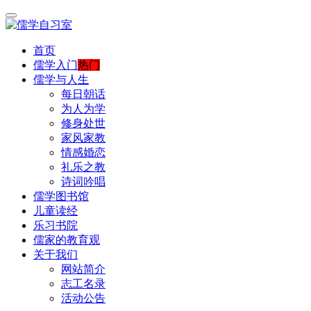
首页
儒学入门
热门
儒学与人生
每日朝话
为人为学
修身处世
家风家教
情感婚恋
礼乐之教
诗词吟唱
儒学图书馆
儿童读经
乐习书院
儒家的教育观
关于我们
网站简介
志工名录
活动公告