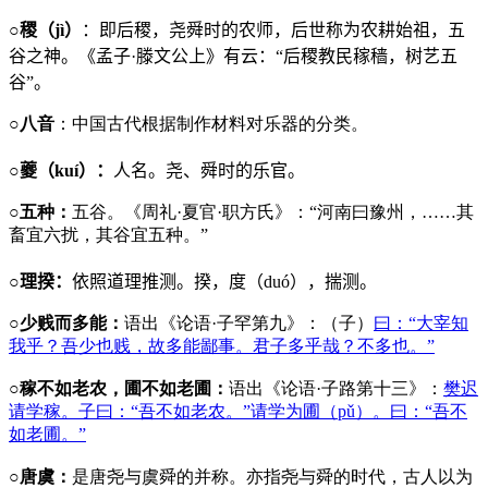
○
稷（
j
ì）
：即后稷，尧舜时的农师，后世称为农耕始祖，五
谷之神。《孟子·滕文公上》有云：“后稷教民稼穑，树艺五
谷”。
○八音
：中国古代根据制作材料对乐器的分类。
○夔（
ku
í）：
人名。尧、舜时的乐官。
○五种：
五谷。《周礼·夏官·职方氏》：“河南曰豫州，……其
畜宜六扰，其谷宜五种。”
○理揆：
依照道理推测。揆，度（
du
ó），揣测。
○少贱而多能：
语出《论语·子罕第九》：（子）
曰：“大宰知
我乎？吾少也贱，故多能鄙事。君子多乎哉？不多也。”
○稼不如老农，圃不如老圃：
语出《论语·子路第十三》：
樊迟
请学稼。子曰：“吾不如老农。”请学为圃（pǔ）。曰：“吾不
如老圃。”
○唐虞：
是唐尧与虞舜的并称。亦指尧与舜的时代，古人以为