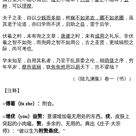
种
，可以
理揆
。
夫子之圣，自以
少贱而多能
，然
稼不如老农，圃不如老圃
，虽
其老于论道，亦曰学而不厌，启助之益，需于后学。
伏羲之时，未有尧之文章，
唐虞
之时，未有
成周
之礼乐。非伏
羲之智不如尧，而尧舜之智不如周公，古之圣贤，更续辑熙之
际，尚可考也。
学未知至，自用其私者，乃至于乱原委之伦，颠
萌蘖
之序，穷
年卒岁，
靡所底丽
，犹
焦焦然
思以
易
天下，岂不谬哉？
（《陆九渊集》卷一《书》）
【注释】
○傅著（
f
ù
zhe
）：
附会。
○增疣（
y
ó
u
）益赘：
意谓增加毫无用处的东西。
疣
，皮肤上
突起的小肉瘤。
赘
，多余的、无用的。典出《庄子·大宗
师》：“彼以生为
附赘悬疣
。”