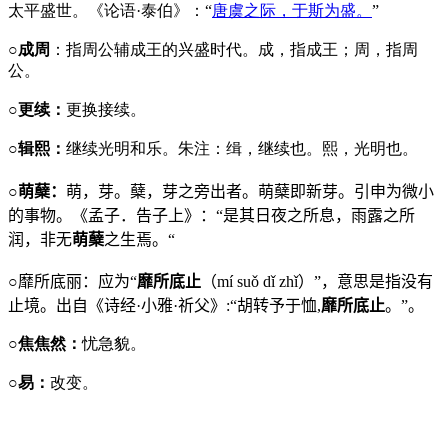
太平盛世。《论语·泰伯》：“
唐虞之际，于斯为盛。
”
○成周
：指周公辅成王的兴盛时代。成，指成王；周，指周
公。
○更续：
更换接续。
○辑熙：
继续光明和乐。朱注：缉，继续也。熙，光明也。
○萌蘖：
萌，芽。蘖，芽之旁出者。萌蘖即新芽。引申为微小
的事物。《孟子．告子上》：
“
是其日夜之所息，雨露之所
润，非无
萌蘖
之生焉。
“
○
靡所底丽：应为“
靡所底止
（
m
í
su
ǒ
d
ǐ
zh
ǐ）”，意思是指没有
止境。出自《诗经·小雅·祈父》
:
“胡转予于恤
,
靡所底止
。”。
○焦焦然：
忧急貌。
○易：
改变。