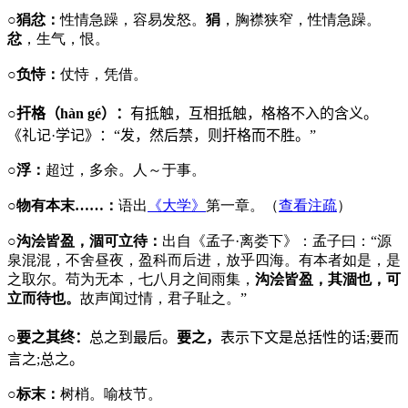
○狷忿：
性情急躁，容易发怒。
狷
，胸襟狭窄，性情急躁。
忿
，生气，恨。
○负恃：
仗恃，凭借。
○扞格（
h
à
n g
é）：
有抵触，互相抵触，格格不入的含义。
《礼记·学记》：“发，然后禁，则扞格而不胜。”
○浮：
超过，多余。人～于事。
○物有本末……：
语出
《大学》
第一章。（
查看注疏
）
○沟浍皆盈，涸可立待：
出自《孟子·离娄下》：孟子曰：“源
泉混混，不舍昼夜，盈科而后进，放乎四海。有本者如是，是
之取尔。苟为无本，七八月之间雨集，
沟浍皆盈，其涸也，可
立而待也。
故声闻过情，君子耻之。”
○要之其终：
总之到最后。
要之，
表示下文是总括性的话
;
要而
言之
;
总之。
○标末：
树梢。喻枝节。